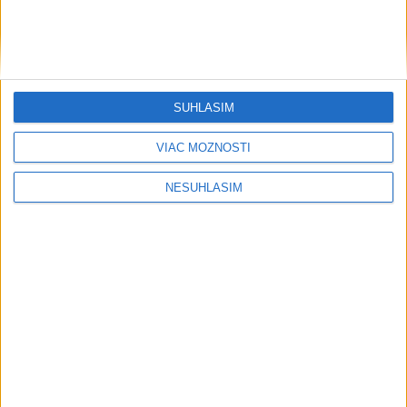
previezli na likvidáciu
PÁD LIETADLA PRI OČOVEJ: Zahynuli
traja ľudia
SÚHLASÍM
PRVÝ: Poliak Kubkowski preplával
Baltské more bez prerušenia
VIAC MOŽNOSTÍ
NESÚHLASÍM
Počasie
AKTUÁLNA PREDPOVEĎ POČASIA NA SEDEM DNÍ
....