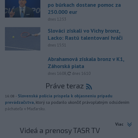
po búrkach dostane pomoc za
250.000 eur
dnes 12:53
Slováci získali vo Vichy bronz,
Lacko: Rastú talentovaní hráči
dnes 15:51
Abrahamová získala bronz v K1,
Záhorská piata
aktualizované
dnes 16:08
,
dnes 16:10
Práve teraz
-
Slovenská polícia prispela k objasneniu prípadu
16:08
prevádzačstva,
ktorý sa podarilo ukončiť právoplatným odsúdením
páchateľa v Maďarsku.
Viac
Videá a prenosy TASR TV