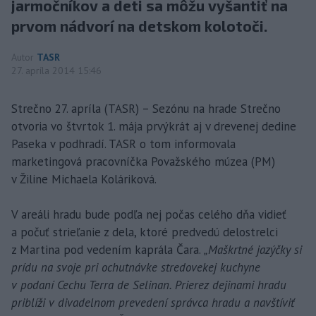
jarmočníkov a deti sa môžu vyšantiť na
prvom nádvorí na detskom kolotoči.
Autor
TASR
27. apríla 2014 15:46
Strečno 27. apríla (TASR) – Sezónu na hrade Strečno
otvoria vo štvrtok 1. mája prvýkrát aj v drevenej dedine
Paseka v podhradí. TASR o tom informovala
marketingová pracovníčka Považského múzea (PM)
v Žiline Michaela Koláriková.
V areáli hradu bude podľa nej počas celého dňa vidieť
a počuť strieľanie z dela, ktoré predvedú delostrelci
z Martina pod vedením kaprála Čara.
„Maškrtné jazýčky si
prídu na svoje pri ochutnávke stredovekej kuchyne
v podaní Cechu Terra de Selinan. Prierez dejinami hradu
priblíži v divadelnom prevedení správca hradu a navštíviť