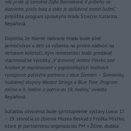
nás príde aj samotná Žofia Bosniaková. V príbehu sa
dozvieme, prečo bola a stále je obľúbená medzi ľuďmi,“
priblížila program správkyňa hradu Strečno Katarína
Repáňová.
Doplnila, že hlavné nádvorie hradu bude plné
jarmočníkov a deti sa vyšantia na prvom nádvorí na
detskom kolotoči, kým remeselníci budú predávať
vlastnoručné výrobky.
„V drevenej dedine Paseka pod
hradom je naplánované v popoludňajších hodinách
vystúpenie poľského partnera z obce Ślemień – Ślemieńky,
hudobnej skupiny Wasted Strings a Blue Time. Program
začína o 9. hodine a potrvá do 18. hodiny,“
uviedla
Repáňová.
Súčasťou otvorenia bude sprístupnenie výstavy Luxus 17.
– 19. storočia zo zbierok Muzea Beskyd z Frýdku-Místku,
ktoré je partnerskou organizáciou PM v Žiline, dodala