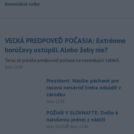
Komunálne voľby
VEĽKÁ PREDPOVEĎ POČASIA: Extrémne
horúčavy ustúpili. Alebo žeby nie?
Teraz.sk prináša predpoveď počasia na nasledujúci týždeň.
dnes 16:00
Prezident: Násilie páchané pre
rasovú nenávisť treba odsúdiť v
zárodku
dnes 12:33
POŽIAR V SLOVNAFTE: Došlo k
narušeniu jednej z nádrží
aktualizované
dnes 14:20
,
dnes 15:46