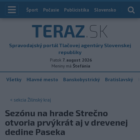
Index
Šport
Počasie
Publicistika
Slovensko
Zahranič
TERAZ
.SK
Spravodajský portál Tlačovej agentúry Slovenskej
republiky
Piatok
7. august 2026
Meniny má
Štefánia
Všetky
Hlavné mesto
Banskobystrický
Bratislavský
< sekcia
Žilinský kraj
Sezónu na hrade Strečno
otvoria prvýkrát aj v drevenej
dedine Paseka