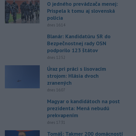
O jedného prevádzača menej:
Prispela k tomu aj slovenská
polícia
dnes 16:14
Blanár: Kandidatúru SR do
Bezpečnostnej rady OSN
podporilo 123 štátov
dnes 12:52
Úraz pri práci s lisovacím
strojom: Hlásia dvoch
zranených
dnes 16:07
Magyar o kandidátoch na post
prezidenta: Mená nebudú
prekvapením
dnes 17:31
Tomáš: Takmer 200 domácností