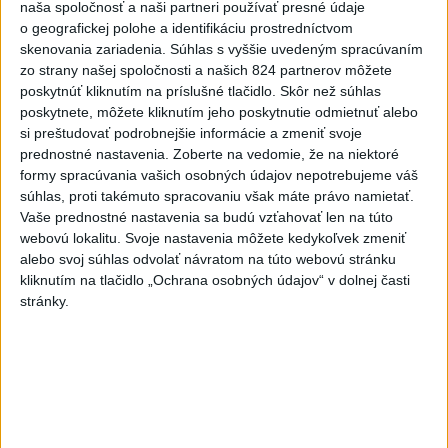
naša spoločnosť a naši partneri používať presné údaje
5
ÚPLNÉ ZATMENIE SLNKA: Časť Európy zahalí tma,
o geografickej polohe a identifikáciu prostredníctvom
hrozia dôsledky
skenovania zariadenia. Súhlas s vyššie uvedeným spracúvaním
zo strany našej spoločnosti a našich 824 partnerov môžete
6
Kruhová križovatka v Poprade v smere z Hozelca bude
poskytnúť kliknutím na príslušné tlačidlo. Skôr než súhlas
hotová budúci rok
poskytnete, môžete kliknutím jeho poskytnutie odmietnuť alebo
si preštudovať podrobnejšie informácie a zmeniť svoje
7
TRAGÉDIA NA DUNAJI: Muž sa išiel okúpať, z vody viac
prednostné nastavenia.
Zoberte na vedomie, že na niektoré
nevyšiel
formy spracúvania vašich osobných údajov nepotrebujeme váš
súhlas, proti takémuto spracovaniu však máte právo namietať.
Vaše prednostné nastavenia sa budú vzťahovať len na túto
Najnovšie správy na Teraz.sk
webovú lokalitu. Svoje nastavenia môžete kedykoľvek zmeniť
alebo svoj súhlas odvolať návratom na túto webovú stránku
Vyhlásenia
kliknutím na tlačidlo „Ochrana osobných údajov“ v dolnej časti
stránky.
Priame prenosy z Národnej rady SR
Politika na sociálnych sieťach