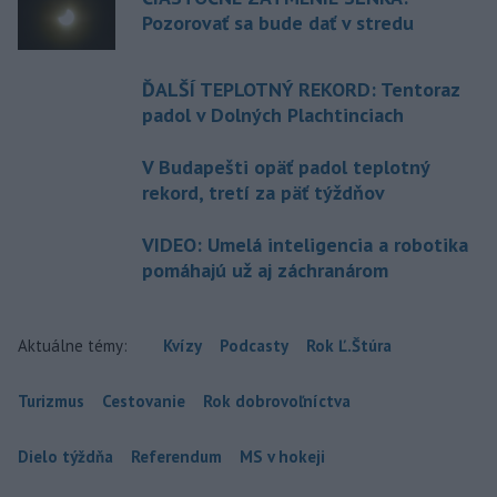
Pozorovať sa bude dať v stredu
ĎALŠÍ TEPLOTNÝ REKORD: Tentoraz
padol v Dolných Plachtinciach
V Budapešti opäť padol teplotný
rekord, tretí za päť týždňov
VIDEO: Umelá inteligencia a robotika
pomáhajú už aj záchranárom
Aktuálne témy:
Kvízy
Podcasty
Rok Ľ.Štúra
Turizmus
Cestovanie
Rok dobrovoľníctva
Dielo týždňa
Referendum
MS v hokeji