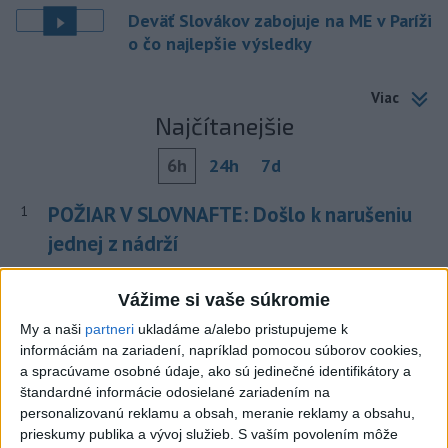
Deväť Slovákov zabojuje na ME v Paríži
o čo najlepšie výsledky
Viac
Najčítanejšie
6h
24h
7d
POŽIAR V SLOVNAFTE: Došlo k narušeniu
1
jednej z nádrží
2
Horúčavy vystriedajú búrky: Výstrahy vydali vo viacerých
Vážime si vaše súkromie
okresoch
My a naši
partneri
ukladáme a/alebo pristupujeme k
3
POŽIAR PRI BRATISLAVE: Plamene pohltili skládku
informáciám na zariadení, napríklad pomocou súborov cookies,
odpadu
a spracúvame osobné údaje, ako sú jedinečné identifikátory a
štandardné informácie odosielané zariadením na
4
ČIASTOČNÉ ZATMENIE SLNKA: Pozorovať sa bude dať v
personalizovanú reklamu a obsah, meranie reklamy a obsahu,
stredu
prieskumy publika a vývoj služieb.
S vaším povolením môže