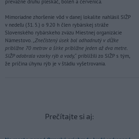
prevažne druhu pleskáč, boleň a červenica.
Mimoriadne zhoršenie vôd v danej lokalite nahlásil SIŽP
v nedeľu (31. 5.) o 9.20 h člen rybárskej stráže
Slovenského rybárskeho zväzu Miestnej organizácie
Námestovo.
„Znečistený úsek bol odhadnutý v dĺžke
približne 70 metrov a šírke približne jeden až dva metre.
SIŽP odobrala vzorky rýb a vody,“
priblížili zo SIŽP s tým,
že príčina úhynu rýb je v štádiu vyšetrovania.
Prečítajte si aj: