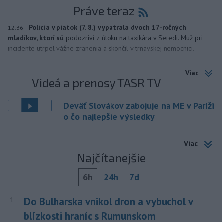
Práve teraz
-
Polícia v piatok (7. 8.) vypátrala dvoch 17-ročných
12:36
mladíkov, ktorí sú
podozriví z útoku na taxikára v Seredi. Muž pri
incidente utrpel vážne zranenia a skončil v trnavskej nemocnici.
Viac
Videá a prenosy TASR TV
Deväť Slovákov zabojuje na ME v Paríži
o čo najlepšie výsledky
Viac
Najčítanejšie
6h
24h
7d
Do Bulharska vnikol dron a vybuchol v
1
blízkosti hraníc s Rumunskom