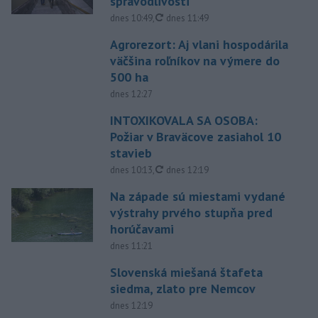
spravodlivosti
aktualizované
dnes 10:49
,
dnes 11:49
Agrorezort: Aj vlani hospodárila
väčšina roľníkov na výmere do
500 ha
dnes 12:27
INTOXIKOVALA SA OSOBA:
Požiar v Braväcove zasiahol 10
stavieb
aktualizované
dnes 10:13
,
dnes 12:19
Na západe sú miestami vydané
výstrahy prvého stupňa pred
horúčavami
dnes 11:21
Slovenská miešaná štafeta
siedma, zlato pre Nemcov
dnes 12:19