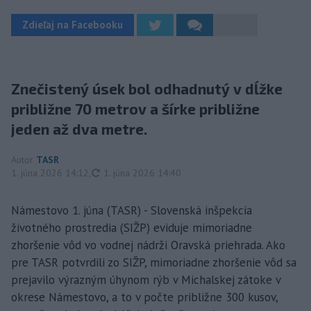
Zdieľaj na Facebooku
Znečistený úsek bol odhadnutý v dĺžke
približne 70 metrov a šírke približne
jeden až dva metre.
Autor
TASR
aktualizované
1. júna 2026 14:12
,
1. júna 2026 14:40
Námestovo 1. júna (TASR) - Slovenská inšpekcia
životného prostredia (SIŽP) eviduje mimoriadne
zhoršenie vôd vo vodnej nádrži Oravská priehrada. Ako
pre TASR potvrdili zo SIŽP, mimoriadne zhoršenie vôd sa
prejavilo výrazným úhynom rýb v Michalskej zátoke v
okrese Námestovo, a to v počte približne 300 kusov,