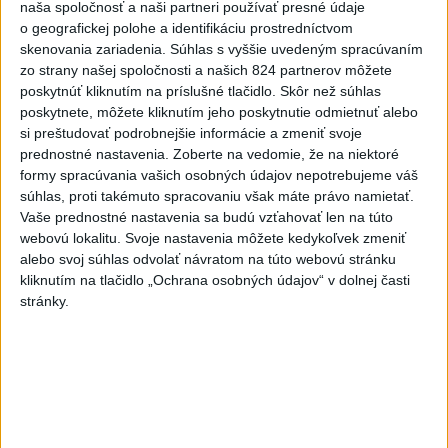
naša spoločnosť a naši partneri používať presné údaje
Vyhlásenia
o geografickej polohe a identifikáciu prostredníctvom
Priame prenosy z Národnej rady SR
skenovania zariadenia. Súhlas s vyššie uvedeným spracúvaním
zo strany našej spoločnosti a našich 824 partnerov môžete
poskytnúť kliknutím na príslušné tlačidlo. Skôr než súhlas
poskytnete, môžete kliknutím jeho poskytnutie odmietnuť alebo
si preštudovať podrobnejšie informácie a zmeniť svoje
Politika na sociálnych sieťach
prednostné nastavenia.
Zoberte na vedomie, že na niektoré
formy spracúvania vašich osobných údajov nepotrebujeme váš
súhlas, proti takémuto spracovaniu však máte právo namietať.
Zobraziť viac
Info
Vaše prednostné nastavenia sa budú vzťahovať len na túto
webovú lokalitu. Svoje nastavenia môžete kedykoľvek zmeniť
alebo svoj súhlas odvolať návratom na túto webovú stránku
Najnovšie videá
Najsledovanejšie videá
kliknutím na tlačidlo „Ochrana osobných údajov“ v dolnej časti
stránky.
ANI HORÚCE LETNÉ DNI NÁS
NEZASTAVIA 🌿☀️
dnes 06:00
|
Úrad vlády SR
|
348
zobrazení
Kontrolný deň na Spišskom hrade
potvrdil výrazný pokrok...
včera 18:09
|
Ministerstvo kultúry SR
|
44