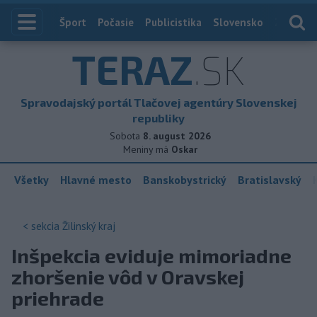
Index
Šport
Počasie
Publicistika
Slovensko
Zahranič
TERAZ
.SK
Spravodajský portál Tlačovej agentúry Slovenskej
republiky
Sobota
8. august 2026
Meniny má
Oskar
Všetky
Hlavné mesto
Banskobystrický
Bratislavský
< sekcia
Žilinský kraj
Inšpekcia eviduje mimoriadne
zhoršenie vôd v Oravskej
priehrade