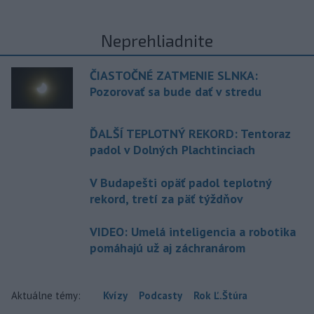
Neprehliadnite
ČIASTOČNÉ ZATMENIE SLNKA:
Pozorovať sa bude dať v stredu
ĎALŠÍ TEPLOTNÝ REKORD: Tentoraz
padol v Dolných Plachtinciach
V Budapešti opäť padol teplotný
rekord, tretí za päť týždňov
VIDEO: Umelá inteligencia a robotika
pomáhajú už aj záchranárom
Aktuálne témy:
Kvízy
Podcasty
Rok Ľ.Štúra