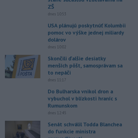
ZŠ
dnes 10:53
USA plánujú poskytnúť Kolumbii
pomoc vo výške jednej miliardy
dolárov
dnes 10:02
Skončili ďalšie desiatky
menších pôšt, samosprávam sa
to nepáči
dnes 11:17
Do Bulharska vnikol dron a
vybuchol v blízkosti hraníc s
Rumunskom
dnes 12:45
Senát schválil Todda Blanchea
do funkcie ministra