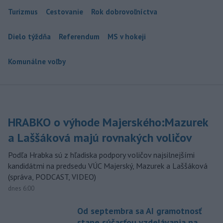
Turizmus
Cestovanie
Rok dobrovoľníctva
Dielo týždňa
Referendum
MS v hokeji
Komunálne voľby
HRABKO o výhode Majerského:Mazurek
a Laššáková majú rovnakých voličov
Podľa Hrabka sú z hľadiska podpory voličov najsilnejšími
kandidátmi na predsedu VÚC Majerský, Mazurek a Laššáková
(správa, PODCAST, VIDEO)
dnes 6:00
Od septembra sa AI gramotnosť
stane súčasťou vzdelávania na