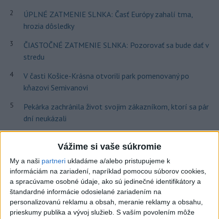
2
ÚPLNÉ ZATMENIE SLNKA: Časť Európy zahalí tma,
hrozia dôsledky
3
ČIASTOČNÉ ZATMENIE SLNKA: Pozorovať sa bude dať v
stredu
4
V časti Košice-Krásna otvorili park pomenovaný po
kňazovi Semivanovi
5
Pekárka zachránila život svojim zákazníkom, ktorí sa pár
dní neukázali
6
Obranca Kaša dostal od Žiliny povolenie hľadať si nový
Vážime si vaše súkromie
klub
My a naši
partneri
ukladáme a/alebo pristupujeme k
7
Na Kamzíku v Bratislave v sobotu otvoria nové Šantisko
informáciám na zariadení, napríklad pomocou súborov cookies,
pre deti
a spracúvame osobné údaje, ako sú jedinečné identifikátory a
štandardné informácie odosielané zariadením na
personalizovanú reklamu a obsah, meranie reklamy a obsahu,
Najnovšie správy na Teraz.sk
prieskumy publika a vývoj služieb.
S vaším povolením môže