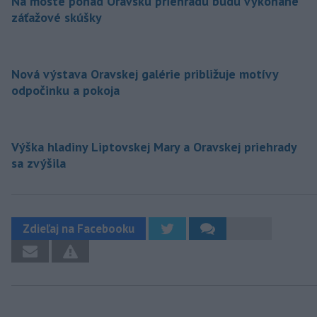
Na moste ponad Oravskú priehradu budú vykonané
záťažové skúšky
Nová výstava Oravskej galérie približuje motívy
odpočinku a pokoja
Výška hladiny Liptovskej Mary a Oravskej priehrady
sa zvýšila
Zdieľaj na Facebooku