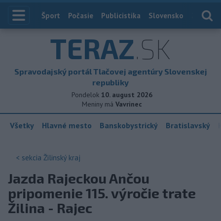
Index
Šport
Počasie
Publicistika
Slovensko
Zahranič
TERAZ
.SK
Spravodajský portál Tlačovej agentúry Slovenskej
republiky
Pondelok
10. august 2026
Meniny má
Vavrinec
Všetky
Hlavné mesto
Banskobystrický
Bratislavský
< sekcia
Žilinský kraj
Jazda Rajeckou Ančou
pripomenie 115. výročie trate
Žilina - Rajec