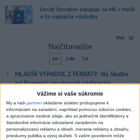
Deväť Slovákov zabojuje na ME v Paríži
o čo najlepšie výsledky
Viac
Najčítanejšie
6h
24h
7d
MLADÍK VYPADOL Z FERRATY: Na Skalke
1
pri Kremnici zasahovali záchranári
Vážime si vaše súkromie
2
DRÁMA V PARLAMENTE: Poslankyňa hádzala do
My a naši
partneri
ukladáme a/alebo pristupujeme k
premiéra vajíčka
informáciám na zariadení, napríklad pomocou súborov cookies,
3
Tragická nehoda: Prevrátil sa čln, zahynula žena a jej 5-
a spracúvame osobné údaje, ako sú jedinečné identifikátory a
štandardné informácie odosielané zariadením na
mesačná dcéra
personalizovanú reklamu a obsah, meranie reklamy a obsahu,
4
Česká vláda uvažuje nad zvýšením valorizácie dôchodkov
prieskumy publika a vývoj služieb.
S vaším povolením môže