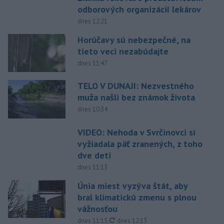
odborových organizácií lekárov
dnes 12:21
Horúčavy sú nebezpečné, na
tieto veci nezabúdajte
dnes 11:47
TELO V DUNAJI: Nezvestného
muža našli bez známok života
dnes 10:34
VIDEO: Nehoda v Svrčinovci si
vyžiadala päť zranených, z toho
dve deti
dnes 11:13
Únia miest vyzýva štát, aby
bral klimatickú zmenu s plnou
vážnosťou
aktualizované
dnes 11:15
,
dnes 12:13