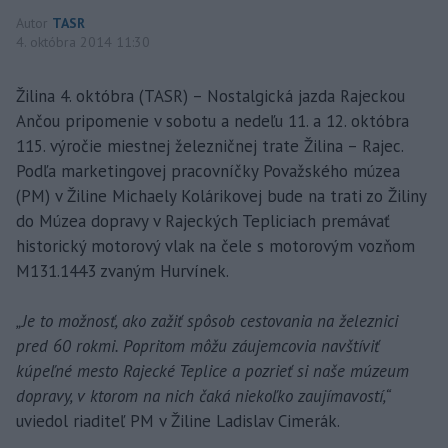
Autor
TASR
4. októbra 2014 11:30
Žilina 4. októbra (TASR) – Nostalgická jazda Rajeckou
Ančou pripomenie v sobotu a nedeľu 11. a 12. októbra
115. výročie miestnej železničnej trate Žilina – Rajec.
Podľa marketingovej pracovníčky Považského múzea
(PM) v Žiline Michaely Kolárikovej bude na trati zo Žiliny
do Múzea dopravy v Rajeckých Tepliciach premávať
historický motorový vlak na čele s motorovým vozňom
M131.1443 zvaným Hurvínek.
„Je to možnosť, ako zažiť spôsob cestovania na železnici
pred 60 rokmi. Popritom môžu záujemcovia navštíviť
kúpeľné mesto Rajecké Teplice a pozrieť si naše múzeum
dopravy, v ktorom na nich čaká niekoľko zaujímavostí,“
uviedol riaditeľ PM v Žiline Ladislav Cimerák.