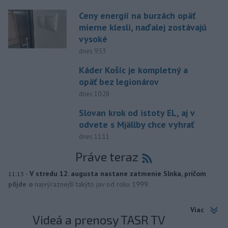
Ceny energií na burzách opäť
mierne klesli, naďalej zostávajú
vysoké
dnes 9:53
Káder Košíc je kompletný a
opäť bez legionárov
dnes 10:28
Slovan krok od istoty EL, aj v
odvete s Mjällby chce vyhrať
dnes 11:11
Práve teraz
-
V stredu 12. augusta nastane zatmenie Slnka, pričom
11:13
pôjde o
najvýraznejší takýto jav od roku 1999.
Viac
Videá a prenosy TASR TV