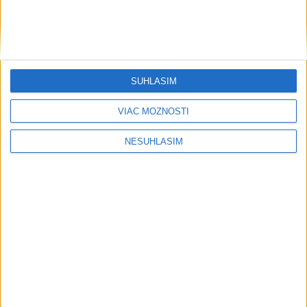
SÚHLASÍM
VIAC MOŽNOSTÍ
NESÚHLASÍM
....