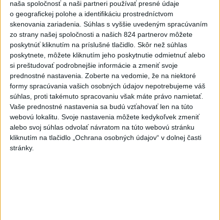
naša spoločnosť a naši partneri používať presné údaje
na dvojnásobok
o geografickej polohe a identifikáciu prostredníctvom
5
ÚTOK MEDVEĎA: V Turanoch pri zjazde z D1 našli
skenovania zariadenia. Súhlas s vyššie uvedeným spracúvaním
zo strany našej spoločnosti a našich 824 partnerov môžete
zraneného muža
poskytnúť kliknutím na príslušné tlačidlo. Skôr než súhlas
6
Kuffa: Medvedicu, ktorá zaútočila na človeka pri
poskytnete, môžete kliknutím jeho poskytnutie odmietnuť alebo
si preštudovať podrobnejšie informácie a zmeniť svoje
Turanoch, zastrelili
prednostné nastavenia.
Zoberte na vedomie, že na niektoré
7
Ugandský futbalista Owori zomrel vo veku 27 rokov po
formy spracúvania vašich osobných údajov nepotrebujeme váš
súhlas, proti takémuto spracovaniu však máte právo namietať.
brutálnom útoku
Vaše prednostné nastavenia sa budú vzťahovať len na túto
webovú lokalitu. Svoje nastavenia môžete kedykoľvek zmeniť
Najnovšie správy na Teraz.sk
alebo svoj súhlas odvolať návratom na túto webovú stránku
kliknutím na tlačidlo „Ochrana osobných údajov“ v dolnej časti
Vyhlásenia
stránky.
Priame prenosy z Národnej rady SR
Politika na sociálnych sieťach