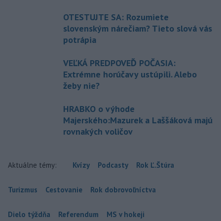
OTESTUJTE SA: Rozumiete
slovenským nárečiam? Tieto slová vás
potrápia
VEĽKÁ PREDPOVEĎ POČASIA:
Extrémne horúčavy ustúpili. Alebo
žeby nie?
HRABKO o výhode
Majerského:Mazurek a Laššáková majú
rovnakých voličov
Aktuálne témy:
Kvízy
Podcasty
Rok Ľ.Štúra
Turizmus
Cestovanie
Rok dobrovoľníctva
Dielo týždňa
Referendum
MS v hokeji