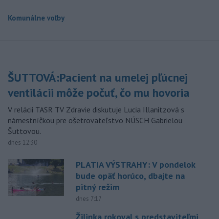
Komunálne voľby
ŠUTTOVÁ:Pacient na umelej pľúcnej
ventilácii môže počuť, čo mu hovoria
V relácii TASR TV Zdravie diskutuje Lucia Illanitzová s
námestníčkou pre ošetrovateľstvo NÚSCH Gabrielou
Šuttovou.
dnes 12:30
PLATIA VÝSTRAHY: V pondelok
bude opäť horúco, dbajte na
pitný režim
dnes 7:17
Žilinka rokoval s predstaviteľmi