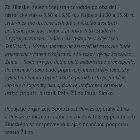
Zo žilinskej železničnej stanice odíde po oba dni
historický vlak o 9.30 a 13.30 h, z Rajca o 11.30 a 15.30 h.
„Hurvínek má drevené sedadlá a niekoľko desaťročí
poslušne pracujúci motor z podniku Tatra Studénka
s typickým zvukom i vôňou. Ak vystúpite v Rajeckých
Tepliciach, v Múzeu dopravy na železničnej zastávke bude
pripravená výstava týkajúca sa 115 rokov vývoja železnice
Žilina – Rajec, hry pre deti a malé motoristické prekvapenie.
Po príchode vlaku bude pripravený interaktívny lektorský
výklad a nebudú chýbať ukážka parného stroja, funkčné
modely a exponáty, ako aj dobové uniformy a cestovné
lístky,“
priblížil historik PM v Žiline Peter Šimko.
Podujatie organizuje Spoločnosť Považskej dráhy Žilina
a Považské múzeum v Žiline v zriaďovateľskej pôsobnosti
Žilinského samosprávneho kraja s finančnou podporou
mesta Žilina.