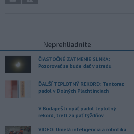
Neprehliadnite
ČIASTOČNÉ ZATMENIE SLNKA:
Pozorovať sa bude dať v stredu
ĎALŠÍ TEPLOTNÝ REKORD: Tentoraz
padol v Dolných Plachtinciach
V Budapešti opäť padol teplotný
rekord, tretí za päť týždňov
VIDEO: Umelá inteligencia a robotika