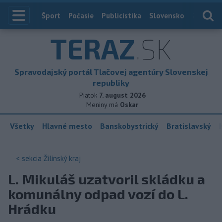
Index
Šport
Počasie
Publicistika
Slovensko
Zahranič
TERAZ
.SK
Spravodajský portál Tlačovej agentúry Slovenskej
republiky
Piatok
7. august 2026
Meniny má
Oskar
Všetky
Hlavné mesto
Banskobystrický
Bratislavský
< sekcia
Žilinský kraj
L. Mikuláš uzatvoril skládku a
komunálny odpad vozí do L.
Hrádku