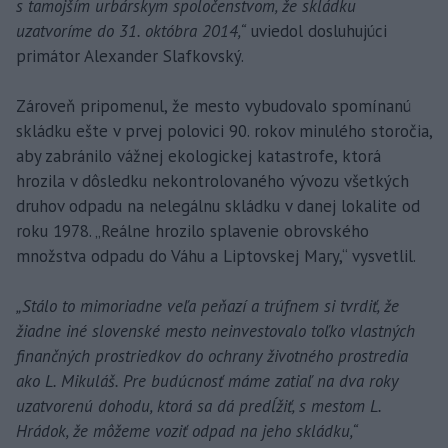
s tamojším urbárskym spoločenstvom, že skládku
uzatvoríme do 31. októbra 2014,“
uviedol dosluhujúci
primátor Alexander Slafkovský.
Zároveň pripomenul, že mesto vybudovalo spomínanú
skládku ešte v prvej polovici 90. rokov minulého storočia,
aby zabránilo vážnej ekologickej katastrofe, ktorá
hrozila v dôsledku nekontrolovaného vývozu všetkých
druhov odpadu na nelegálnu skládku v danej lokalite od
roku 1978. „Reálne hrozilo splavenie obrovského
množstva odpadu do Váhu a Liptovskej Mary,“ vysvetlil.
„Stálo to mimoriadne veľa peňazí a trúfnem si tvrdiť, že
žiadne iné slovenské mesto neinvestovalo toľko vlastných
finančných prostriedkov do ochrany životného prostredia
ako L. Mikuláš. Pre budúcnosť máme zatiaľ na dva roky
uzatvorenú dohodu, ktorá sa dá predĺžiť, s mestom L.
Hrádok, že môžeme voziť odpad na jeho skládku,“