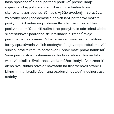
naša spoločnosť a naši partneri používať presné údaje
o geografickej polohe a identifikáciu prostredníctvom
2
V časti Košice-Krásna otvorili park pomenovaný po
skenovania zariadenia. Súhlas s vyššie uvedeným spracúvaním
kňazovi Semivanovi
zo strany našej spoločnosti a našich 824 partnerov môžete
poskytnúť kliknutím na príslušné tlačidlo. Skôr než súhlas
3
POŽIAR V SLOVNAFTE: Došlo k narušeniu jednej z nádrží
poskytnete, môžete kliknutím jeho poskytnutie odmietnuť alebo
4
Pri požiari lesného porastu v Trstíne zasahuje takmer 50
si preštudovať podrobnejšie informácie a zmeniť svoje
prednostné nastavenia.
Zoberte na vedomie, že na niektoré
hasičov
formy spracúvania vašich osobných údajov nepotrebujeme váš
5
VEĽKÁ PREDPOVEĎ POČASIA: Extrémne horúčavy
súhlas, proti takémuto spracovaniu však máte právo namietať.
Vaše prednostné nastavenia sa budú vzťahovať len na túto
ustúpili. Alebo žeby nie?
webovú lokalitu. Svoje nastavenia môžete kedykoľvek zmeniť
6
Fridrichová: Školy vyučujúce po novom musia mať
alebo svoj súhlas odvolať návratom na túto webovú stránku
kliknutím na tlačidlo „Ochrana osobných údajov“ v dolnej časti
pripravené osnovy
stránky.
7
TRAGÉDIA NA DUNAJI: Muž sa išiel okúpať, z vody viac
nevyšiel
Najnovšie správy na Teraz.sk
Vyhlásenia