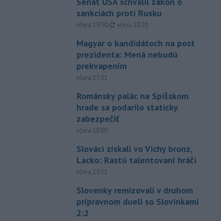
Senát USA schválil zákon o
sankciách proti Rusku
aktualizované
včera 19:50
,
včera 20:20
Magyar o kandidátoch na post
prezidenta: Mená nebudú
prekvapením
včera 17:31
Románsky palác na Spišskom
hrade sa podarilo staticky
zabezpečiť
včera 18:00
Slováci získali vo Vichy bronz,
Lacko: Rastú talentovaní hráči
včera 15:51
Slovenky remizovali v druhom
prípravnom dueli so Slovinkami
2:2