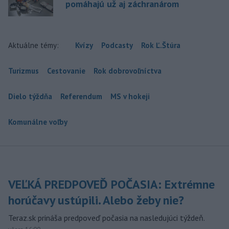
pomáhajú už aj záchranárom
Aktuálne témy:
Kvízy
Podcasty
Rok Ľ.Štúra
Turizmus
Cestovanie
Rok dobrovoľníctva
Dielo týždňa
Referendum
MS v hokeji
Komunálne voľby
VEĽKÁ PREDPOVEĎ POČASIA: Extrémne
horúčavy ustúpili. Alebo žeby nie?
Teraz.sk prináša predpoveď počasia na nasledujúci týždeň.