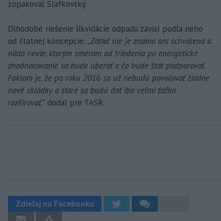
zopakoval Slafkovský.
Dlhodobé riešenie likvidácie odpadu závisí podľa neho
od štátnej koncepcie.
„Zatiaľ nie je známa ani schválená a
nikto nevie, ktorým smerom od triedenia po energetické
zhodnocovanie sa bude uberať a čo bude štát podporovať.
Faktom je, že po roku 2016 sa už nebudú povoľovať žiadne
nové skládky a staré sa budú dať iba veľmi ťažko
rozširovať,“
dodal pre TASR.
Zdieľaj na Facebooku