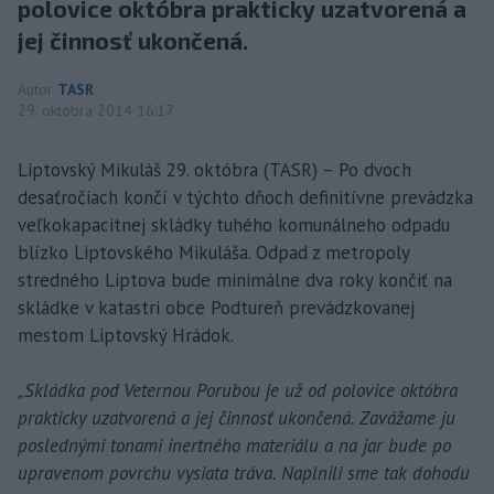
polovice októbra prakticky uzatvorená a
jej činnosť ukončená.
Autor
TASR
29. októbra 2014 16:17
Liptovský Mikuláš 29. októbra (TASR) – Po dvoch
desaťročiach končí v týchto dňoch definitívne prevádzka
veľkokapacitnej skládky tuhého komunálneho odpadu
blízko Liptovského Mikuláša. Odpad z metropoly
stredného Liptova bude minimálne dva roky končiť na
skládke v katastri obce Podtureň prevádzkovanej
mestom Liptovský Hrádok.
„Skládka pod Veternou Porubou je už od polovice októbra
prakticky uzatvorená a jej činnosť ukončená. Zavážame ju
poslednými tonami inertného materiálu a na jar bude po
upravenom povrchu vysiata tráva. Naplnili sme tak dohodu