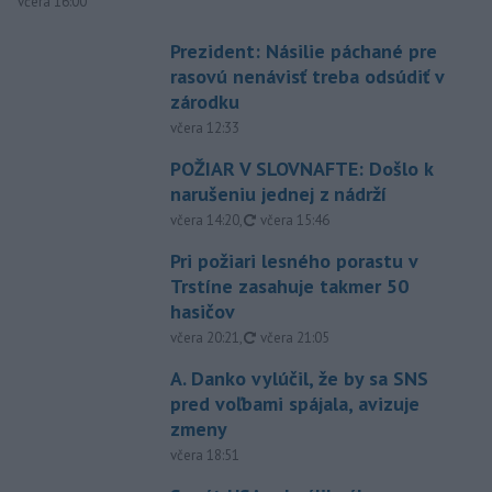
včera 16:00
Prezident: Násilie páchané pre
rasovú nenávisť treba odsúdiť v
zárodku
včera 12:33
POŽIAR V SLOVNAFTE: Došlo k
narušeniu jednej z nádrží
aktualizované
včera 14:20
,
včera 15:46
Pri požiari lesného porastu v
Trstíne zasahuje takmer 50
hasičov
aktualizované
včera 20:21
,
včera 21:05
A. Danko vylúčil, že by sa SNS
pred voľbami spájala, avizuje
zmeny
včera 18:51