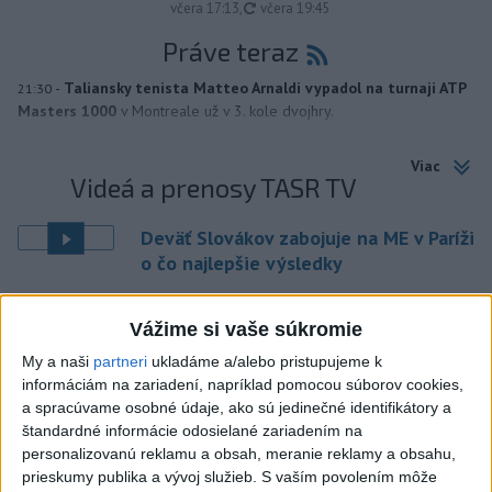
aktualizované
včera 17:13
,
včera 19:45
Práve teraz
-
Taliansky tenista Matteo Arnaldi vypadol na turnaji ATP
21:30
Masters 1000
v Montreale už v 3. kole dvojhry.
Viac
Videá a prenosy TASR TV
Deväť Slovákov zabojuje na ME v Paríži
o čo najlepšie výsledky
Viac
Vážime si vaše súkromie
Najčítanejšie
My a naši
partneri
ukladáme a/alebo pristupujeme k
informáciám na zariadení, napríklad pomocou súborov cookies,
6h
24h
7d
a spracúvame osobné údaje, ako sú jedinečné identifikátory a
štandardné informácie odosielané zariadením na
ČIASTOČNÉ ZATMENIE SLNKA: Pozorovať
1
personalizovanú reklamu a obsah, meranie reklamy a obsahu,
sa bude dať v stredu
prieskumy publika a vývoj služieb.
S vaším povolením môže