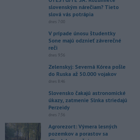
slovenským nárečiam? Tieto
slová vás potrápia
dnes 7:00
V prípade únosu študentky
Sone majú odznieť záverečné
reči
dnes 9:36
Zelenskyj: Severná Kórea pošle
do Ruska až 50.000 vojakov
dnes 8:46
Slovensko čakajú astronomické
úkazy, zatmenie Slnka striedajú
Perzeidy
dnes 7:36
Agrorezort: Výmera lesných
pozemkov a porastov sa