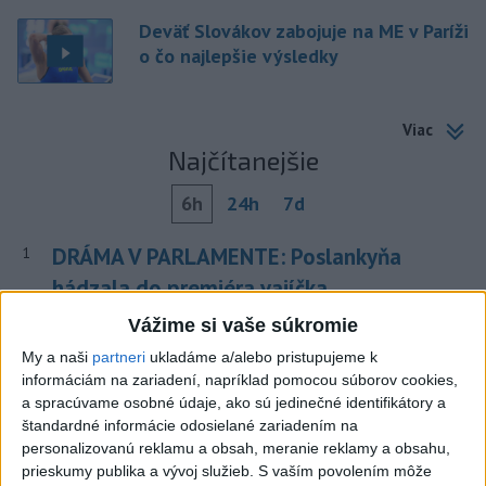
Deväť Slovákov zabojuje na ME v Paríži
o čo najlepšie výsledky
Viac
Najčítanejšie
6h
24h
7d
DRÁMA V PARLAMENTE: Poslankyňa
1
hádzala do premiéra vajíčka
Vážime si vaše súkromie
2
Festival Lovestream 2026 pokračuje, druhý deň zakončil
Robbie Williams
My a naši
partneri
ukladáme a/alebo pristupujeme k
informáciám na zariadení, napríklad pomocou súborov cookies,
3
Skončili ďalšie desiatky menších pôšt, samosprávam sa
a spracúvame osobné údaje, ako sú jedinečné identifikátory a
to nepáči
štandardné informácie odosielané zariadením na
personalizovanú reklamu a obsah, meranie reklamy a obsahu,
4
SMRŤ V HORÁCH: V Západných Tatrách zomrel 76-ročný
prieskumy publika a vývoj služieb.
S vaším povolením môže