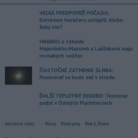
VEĽKÁ PREDPOVEĎ POČASIA:
Extrémne horúčavy ustúpili. Alebo
žeby nie?
HRABKO o výhode
Majerského:Mazurek a Laššáková majú
rovnakých voličov
ČIASTOČNÉ ZATMENIE SLNKA:
Pozorovať sa bude dať v stredu
ĎALŠÍ TEPLOTNÝ REKORD: Tentoraz
padol v Dolných Plachtinciach
Aktuálne témy:
Kvízy
Podcasty
Rok Ľ.Štúra