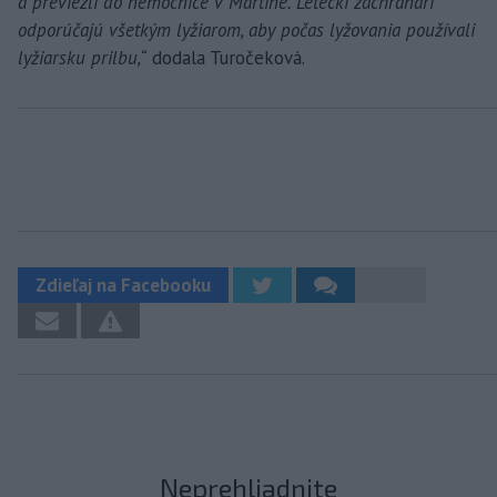
a previezli do nemocnice v Martine. Leteckí záchranári
odporúčajú všetkým lyžiarom, aby počas lyžovania používali
lyžiarsku prilbu,“
dodala Turočeková.
Zdieľaj na Facebooku
Neprehliadnite