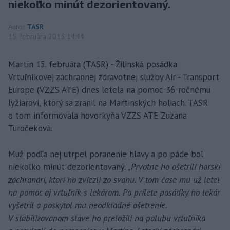
niekoľko minút dezorientovaný.
Autor
TASR
15. februára 2015 14:44
Martin 15. februára (TASR) - Žilinská posádka
Vrtuľníkovej záchrannej zdravotnej služby Air - Transport
Europe (VZZS ATE) dnes letela na pomoc 36-ročnému
lyžiarovi, ktorý sa zranil na Martinských holiach. TASR
o tom informovala hovorkyňa VZZS ATE Zuzana
Turočeková.
Muž podľa nej utrpel poranenie hlavy a po páde bol
niekoľko minút dezorientovaný.
„Prvotne ho ošetrili horskí
záchranári, ktorí ho zviezli zo svahu. V tom čase mu už letel
na pomoc aj vrtuľník s lekárom. Po prílete posádky ho lekár
vyšetril a poskytol mu neodkladné ošetrenie.
V stabilizovanom stave ho preložili na palubu vrtuľníka