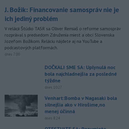
J. Božik: Financovanie samospráv nie je
ich jediný problém
V relácii Štúdio TASR sa Oliver Remiaš o reforme samospráv
rozprával s predsedom Združenia miest a obcí Slovenska
Jozefom Božikom. Reláciu nájdete aj na YouTube a
podcastových platformách.
dnes 7:00
DOČKALI SME SA: Uplynulá noc
bola najchladnejšia za posledné
týždne
dnes 10:27
Venhart:Bomba v Nagasaki bola
silnejšia ako v Hirošime,no
menej účinná
dnes 8:24
OTESTUJTE SA: Rozumiete