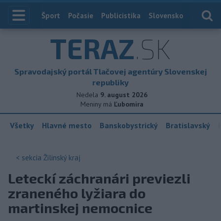
Index
Šport
Počasie
Publicistika
Slovensko
Zahranič
TERAZ
.SK
Spravodajský portál Tlačovej agentúry Slovenskej
republiky
Nedela
9. august 2026
Meniny má
Ľubomíra
Všetky
Hlavné mesto
Banskobystrický
Bratislavský
< sekcia
Žilinský kraj
Leteckí záchranári previezli
zraneného lyžiara do
martinskej nemocnice