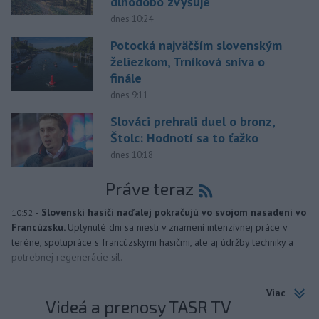
dlhodobo zvyšuje
dnes 10:24
Potocká najväčším slovenským
želiezkom, Trníková sníva o
finále
dnes 9:11
Slováci prehrali duel o bronz,
Štolc: Hodnotí sa to ťažko
dnes 10:18
Práve teraz
-
Slovenskí hasiči naďalej pokračujú vo svojom nasadení vo
10:52
Francúzsku.
Uplynulé dni sa niesli v znamení intenzívnej práce v
teréne, spolupráce s francúzskymi hasičmi, ale aj údržby techniky a
potrebnej regenerácie síl.
Viac
Videá a prenosy TASR TV