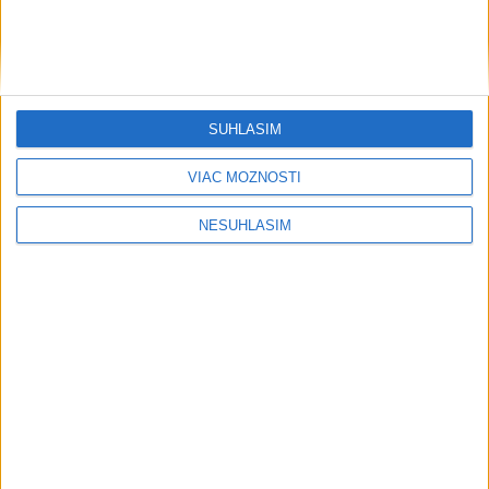
VIDEO: MUNÍCIA V DUNAJI: Mínu
previezli na likvidáciu
PÁD LIETADLA PRI OČOVEJ: Zahynuli
traja ľudia
SÚHLASÍM
PRVÝ: Poliak Kubkowski preplával
VIAC MOŽNOSTÍ
Baltské more bez prerušenia
NESÚHLASÍM
Počasie
AKTUÁLNA PREDPOVEĎ POČASIA NA SEDEM DNÍ
Sobota má byť jasná s teplotou do 33
stupňov celzia
V noci miestami ešte zväčšená oblačnosť a ojedinele