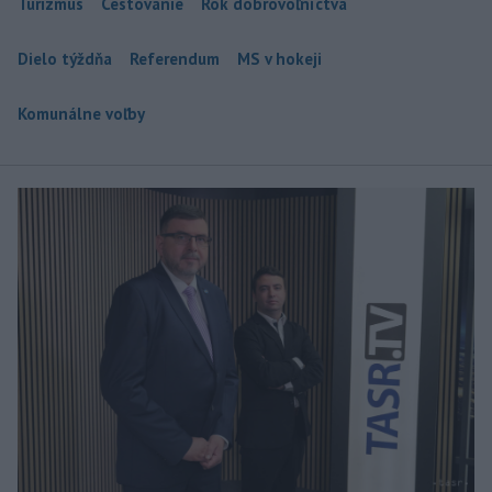
Turizmus
Cestovanie
Rok dobrovoľníctva
Dielo týždňa
Referendum
MS v hokeji
Komunálne voľby