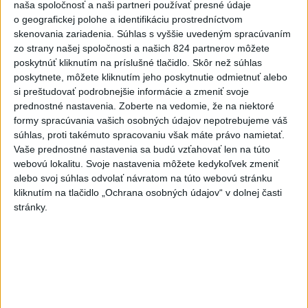
turista
naša spoločnosť a naši partneri používať presné údaje
o geografickej polohe a identifikáciu prostredníctvom
5
VEĽKÁ PREDPOVEĎ POČASIA: Extrémne horúčavy
skenovania zariadenia. Súhlas s vyššie uvedeným spracúvaním
ustúpili. Alebo žeby nie?
zo strany našej spoločnosti a našich 824 partnerov môžete
poskytnúť kliknutím na príslušné tlačidlo. Skôr než súhlas
6
Prešov remizoval v domácom dueli 3. kola s Liptovským
poskytnete, môžete kliknutím jeho poskytnutie odmietnuť alebo
Mikulášom
si preštudovať podrobnejšie informácie a zmeniť svoje
prednostné nastavenia.
Zoberte na vedomie, že na niektoré
7
OTESTUJTE SA: Rozumiete slovenským nárečiam? Tieto
formy spracúvania vašich osobných údajov nepotrebujeme váš
slová vás potrápia
súhlas, proti takémuto spracovaniu však máte právo namietať.
Vaše prednostné nastavenia sa budú vzťahovať len na túto
webovú lokalitu. Svoje nastavenia môžete kedykoľvek zmeniť
Najnovšie správy na Teraz.sk
alebo svoj súhlas odvolať návratom na túto webovú stránku
kliknutím na tlačidlo „Ochrana osobných údajov“ v dolnej časti
Vyhlásenia
stránky.
Priame prenosy z Národnej rady SR
Politika na sociálnych sieťach