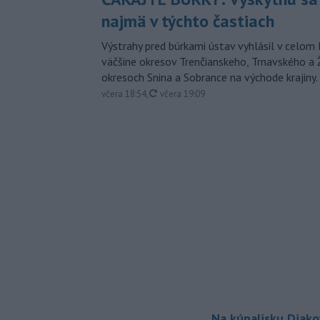
najmä v týchto častiach
Výstrahy pred búrkami ústav vyhlásil v celom 
väčšine okresov Trenčianskeho, Trnavského a Ž
okresoch Snina a Sobrance na východe krajiny.
aktualizované
včera 18:54
,
včera 19:09
Na kúpalisku Diak