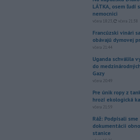
LÁTKA, osem ľudí s
nemocnici
aktualizovan
včera 18:23
,
včera 21:38
Francúzski vinári s
obávajú dymovej pr
včera 21:44
Uganda schválila v
do medzinárodných
Gazy
včera 20:49
Pre únik ropy z ta
hrozí ekologická k
včera 21:59
Ráž: Podpísali sme
dokumentácii obno
stanice