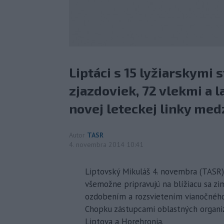
Liptáci s 15 lyžiarskymi 
zjazdoviek, 72 vlekmi a l
novej leteckej linky med
Autor
TASR
4. novembra 2014 10:41
Liptovský Mikuláš 4. novembra (TASR)
všemožne pripravujú na blížiacu sa zi
ozdobením a rozsvietením vianočného 
Chopku zástupcami oblastných organi
Liptova a Horehronia.