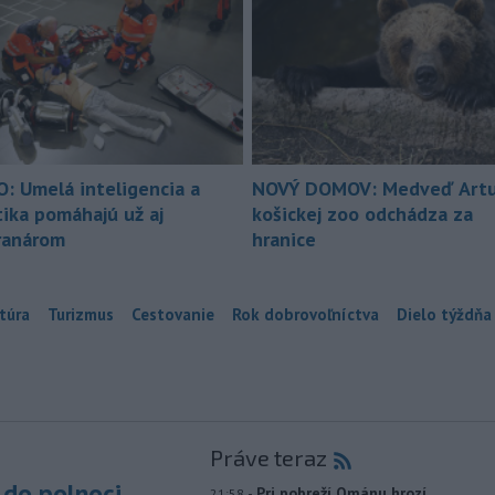
O: Umelá inteligencia a
NOVÝ DOMOV: Medveď Artu
tika pomáhajú už aj
košickej zoo odchádza za
ranárom
hranice
túra
Turizmus
Cestovanie
Rok dobrovoľníctva
Dielo týždňa
Práve teraz
do polnoci
-
Pri pobreží Ománu hrozí
21:58