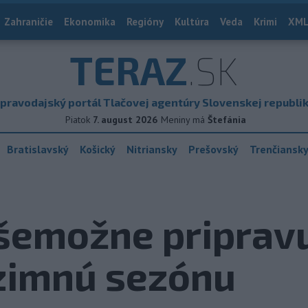
Zahraničie
Ekonomika
Regióny
Kultúra
Veda
Krimi
XML
TERAZ
.SK
pravodajský portál Tlačovej agentúry Slovenskej republi
Piatok
7. august 2026
Meniny má
Štefánia
Bratislavský
Košický
Nitriansky
Prešovský
Trenčiansk
všemožne priprav
 zimnú sezónu