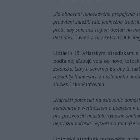
„Po obnovení lanovkového prepojenia se
predvlani založili túto jedinečnú tradí
preto, aby sme náš región dostali na m
destinácií,“
uviedla riaditeľka OOCR Reg
Liptáci s 15 lyžiarskymi strediskami s
podľa nej sľubujú veľa od novej letec
Estónska, Litvy a severnej Európy to ta
rozsiahlych investícií z posledného obd
služieb,“
skonštatovala.
„Najväčší potenciál na oslovenie domáci
kombinácii s wellnessom a pobytom v a
nás presvedčili neustále výborné sneho
nepriazni počasia,“
vysvetlila manažérk
Liptovské strediská cestovného ruchu