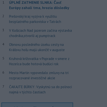
ÚPLNÉ ZATMENIE SLNKA: Časť
1
Európy zahalí tma, hrozia dôsledky
2
Prešovský kraj vyzýva k využitiu
bezplatného parkoviska v Tatrách
3
V Košiciach Nad jazerom začína výstavba
chodníka,otvorili aj pumptrack
4
Obnovu posledného úseku cesty na
Kráľovu hoľu majú ukončiť v auguste
5
Kruhová križovatka v Poprade v smere z
Hozelca bude hotová budúci rok
6
Mesto Martin vypovedalo zmluvy na tri
rozpracované investičné akcie
7
ČAKAJTE BÚRKY: Vyskytnú sa do polnoci
najmä v týchto častiach