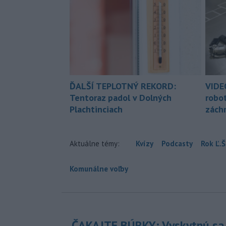
ĎALŠÍ TEPLOTNÝ REKORD:
VIDE
Tentoraz padol v Dolných
robo
Plachtinciach
zách
Aktuálne témy:
Kvízy
Podcasty
Rok Ľ.Š
Komunálne voľby
ČAKAJTE BÚRKY: Vyskytnú sa 