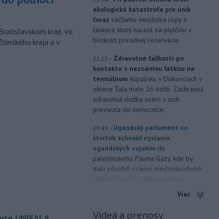
ekologická katastrofa pre únik
čoraz
väčšieho množstva ropy z
tankera, ktorý narazil na plytčinu v
Bratislavskom kraji, vo
blízkosti prírodnej rezervácie.
ilinského kraja a v
-
Zdravotné ťažkosti po
21:22
kontakte s neznámou látkou na
termálnom
kúpalisku v Diakovciach v
okrese Šaľa malo 16 osôb. Záchranná
zdravotná služba osem z nich
previezla do nemocnice.
-
Ugandský parlament vo
20:49
štvrtok schválil vyslanie
ugandských vojakov
do
palestínskeho Pásma Gazy, kde by
mali pôsobiť v rámci medzinárodných
stabilizačných síl, ktoré navrhol
americký prezident Donald Trump.
Viac
-
Anglická futbalová asociácia
20:07
Videá a prenosy
ovce UNIKALA
(FA) stiahla svoju podporu