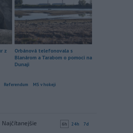
r z
Orbánová telefonovala s
Blanárom a Tarabom o pomoci na
Dunaji
Referendum
MS v hokeji
Najčítanejšie
6h
24h
7d