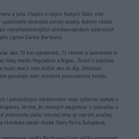
veru a juhu Chopka a celých Nízkych Tatier sme
ciu spoločného otvárania zimnej sezóny. Robíme všetko
apu najvyhľadávanejších stredoeurópskych lyžiarskych
ión Liptov Darina Bartková.
 viac ako 70 km zjazdoviek, 72 vlekmi a lanovkami si
kej linky medzi Popradom a Rigou. „
Turisti z Lotyšska,
kto budú mať k nám bližšie ako do Álp. Zásluhou
obia ponúkajú naše strediská porovnateľnú kvalitu
ch i zahraničných návštevníkov majú lyžiarske pobyty v
kvaparku. Veríme, že mnohých záujemcov o lyžovačku u
vé podmienky počas minulej zimy aj napriek značnej
a strediska Jasná–Nízke Tatry Petra Šuhajdová.
 zameriavajú podľa Bartkovej čoraz väčšiu pozornosť