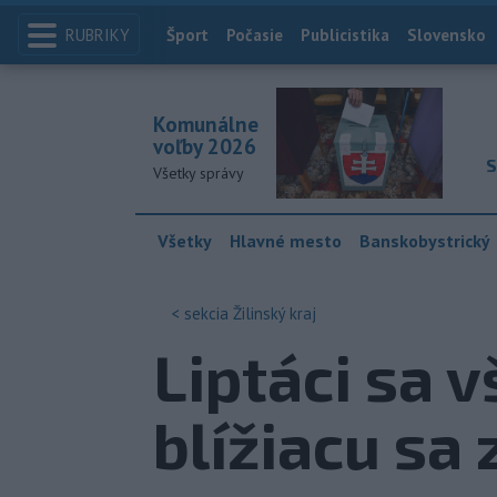
RUBRIKY
Index
Šport
Počasie
Publicistika
Slovensko
Komunálne
voľby 2026
S
Všetky správy
Všetky
Hlavné mesto
Banskobystrický
< sekcia
Žilinský kraj
Liptáci sa 
blížiacu sa