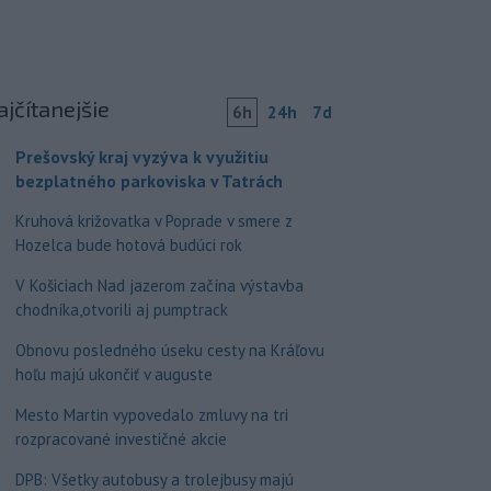
ajčítanejšie
6h
24h
7d
Prešovský kraj vyzýva k využitiu
bezplatného parkoviska v Tatrách
Kruhová križovatka v Poprade v smere z
Hozelca bude hotová budúci rok
V Košiciach Nad jazerom začína výstavba
chodníka,otvorili aj pumptrack
Obnovu posledného úseku cesty na Kráľovu
hoľu majú ukončiť v auguste
Mesto Martin vypovedalo zmluvy na tri
rozpracované investičné akcie
DPB: Všetky autobusy a trolejbusy majú