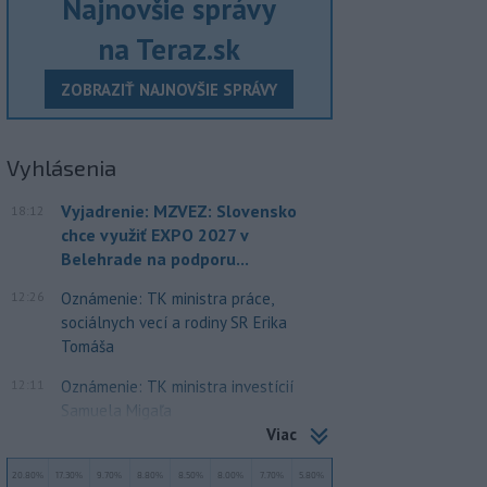
Najnovšie správy
na Teraz.sk
ZOBRAZIŤ NAJNOVŠIE SPRÁVY
Vyhlásenia
Vyjadrenie: MZVEZ: Slovensko
18:12
chce využiť EXPO 2027 v
Belehrade na podporu...
12:26
Oznámenie: TK ministra práce,
sociálnych vecí a rodiny SR Erika
Tomáša
12:11
Oznámenie: TK ministra investícií
Samuela Migaľa
Viac