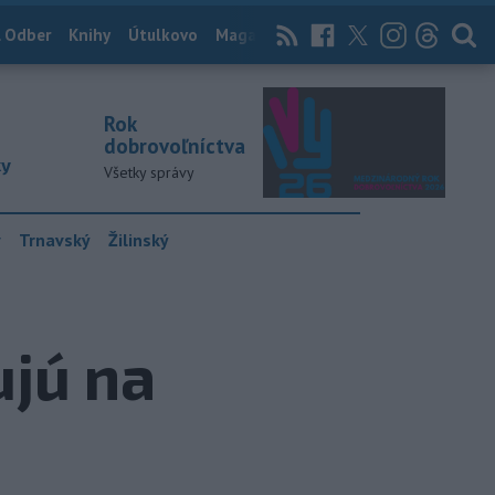
 Odber
Knihy
Útulkovo
Magazín
News Now
Archív
TASR
Rok
dobrovoľníctva
ky
Všetky správy
y
Trnavský
Žilinský
ujú na