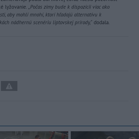
é lyžovanie.
„Počas zimy bude k dispozícii viac ako
ti, aby mohli mnohí, ktorí hľadajú alternatívu k
ách nádhernú scenériu liptovskej prírody,“
dodala.