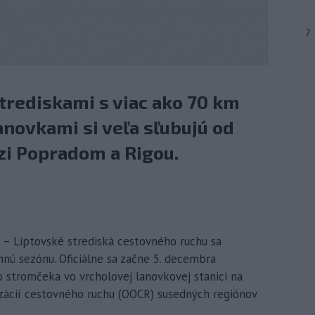
7
strediskami s viac ako 70 km
anovkami si veľa sľubujú od
zi Popradom a Rigou.
 – Liptovské strediská cestovného ruchu sa
mnú sezónu. Oficiálne sa začne 5. decembra
stromčeka vo vrcholovej lanovkovej stanici na
zácií cestovného ruchu (OOCR) susedných regiónov