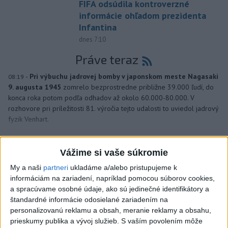
FIFA odsúdila kontroverzné
informácie ohľadom prezidenta
Infantina
dnes 7:10
Práve teraz
-
Pri výbuchu jadrovej bomby v japonskom meste Nagasaki
08:19
9. augusta 1945
zomrelo bezprostredne približne 39.000 ľudí, do
konca roka potom podľa odhadov až okolo 60.000-80.000. V
rozhovore pri príležitosti 81. výročia tejto udalosti to uviedol jadrový
fyzik Venhart.
Viac
Videá a prenosy TASR TV
Vážime si vaše súkromie
My a naši
partneri
ukladáme a/alebo pristupujeme k
Deväť Slovákov zabojuje na ME v Paríži
informáciám na zariadení, napríklad pomocou súborov cookies,
o čo najlepšie výsledky
a spracúvame osobné údaje, ako sú jedinečné identifikátory a
štandardné informácie odosielané zariadením na
personalizovanú reklamu a obsah, meranie reklamy a obsahu,
Viac
prieskumy publika a vývoj služieb.
S vaším povolením môže