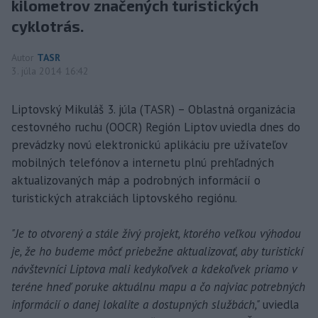
kilometrov značených turistických
cyklotrás.
Autor
TASR
3. júla 2014 16:42
Liptovský Mikuláš 3. júla (TASR) – Oblastná organizácia
cestovného ruchu (OOCR) Región Liptov uviedla dnes do
prevádzky novú elektronickú aplikáciu pre užívateľov
mobilných telefónov a internetu plnú prehľadných
aktualizovaných máp a podrobných informácií o
turistických atrakciách liptovského regiónu.
"Je to otvorený a stále živý projekt, ktorého veľkou výhodou
je, že ho budeme môcť priebežne aktualizovať, aby turistickí
návštevníci Liptova mali kedykoľvek a kdekoľvek priamo v
teréne hneď poruke aktuálnu mapu a čo najviac potrebných
informácií o danej lokalite a dostupných službách,"
uviedla