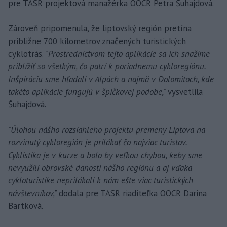
pre TASR projektová manažérka OOCR Petra Šuhajdová.
Zároveň pripomenula, že liptovský región pretína
približne 700 kilometrov značených turistických
cyklotrás.
"Prostredníctvom tejto aplikácie sa ich snažíme
priblížiť so všetkým, čo patrí k poriadnemu cykloregiónu.
Inšpiráciu sme hľadali v Alpách a najmä v Dolomitoch, kde
takéto aplikácie fungujú v špičkovej podobe,"
vysvetlila
Šuhajdová.
"Úlohou nášho rozsiahleho projektu premeny Liptova na
rozvinutý cykloregión je prilákať čo najviac turistov.
Cyklistika je v kurze a bolo by veľkou chybou, keby sme
nevyužili obrovské danosti nášho regiónu a aj vďaka
cykloturistike neprilákali k nám ešte viac turistických
návštevníkov,"
dodala pre TASR riaditeľka OOCR Darina
Bartková.