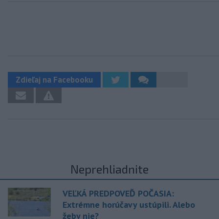
Zdieľaj na Facebooku
Neprehliadnite
VEĽKÁ PREDPOVEĎ POČASIA:
Extrémne horúčavy ustúpili. Alebo
žeby nie?