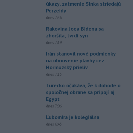
úkazy, zatmenie Slnka striedajú
Perzeidy
dnes 7:36
Rakovina Joea Bidena sa
zhoršila, tvrdí syn
dnes 7:19
Irán stanovil nové podmienky
na obnovenie plavby cez
Hormuzský prieliv
dnes 7:15
Turecko očakáva, že k dohode o
spoločnej obrane sa pripojí aj
Egypt
dnes 7:06
Ľubomíra je kolegiálna
dnes 6:45