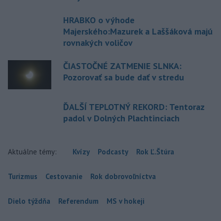
HRABKO o výhode
Majerského:Mazurek a Laššáková majú
rovnakých voličov
ČIASTOČNÉ ZATMENIE SLNKA:
Pozorovať sa bude dať v stredu
ĎALŠÍ TEPLOTNÝ REKORD: Tentoraz
padol v Dolných Plachtinciach
Aktuálne témy:
Kvízy
Podcasty
Rok Ľ.Štúra
Turizmus
Cestovanie
Rok dobrovoľníctva
Dielo týždňa
Referendum
MS v hokeji