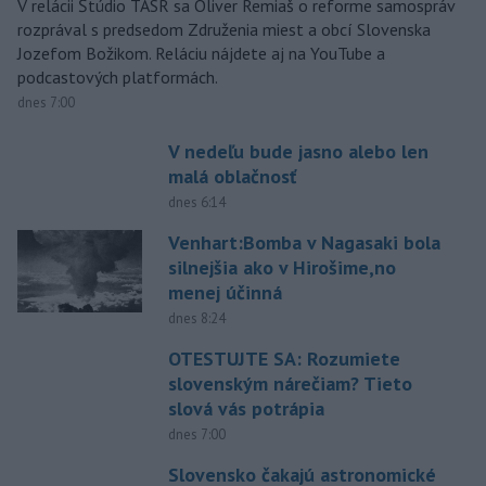
V relácii Štúdio TASR sa Oliver Remiaš o reforme samospráv
rozprával s predsedom Združenia miest a obcí Slovenska
Jozefom Božikom. Reláciu nájdete aj na YouTube a
podcastových platformách.
dnes 7:00
V nedeľu bude jasno alebo len
malá oblačnosť
dnes 6:14
Venhart:Bomba v Nagasaki bola
silnejšia ako v Hirošime,no
menej účinná
dnes 8:24
OTESTUJTE SA: Rozumiete
slovenským nárečiam? Tieto
slová vás potrápia
dnes 7:00
Slovensko čakajú astronomické