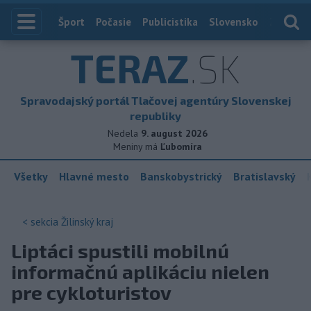
Index
Šport
Počasie
Publicistika
Slovensko
Zahranič
TERAZ
.SK
Spravodajský portál Tlačovej agentúry Slovenskej
republiky
Nedela
9. august 2026
Meniny má
Ľubomíra
Všetky
Hlavné mesto
Banskobystrický
Bratislavský
< sekcia
Žilinský kraj
Liptáci spustili mobilnú
informačnú aplikáciu nielen
pre cykloturistov