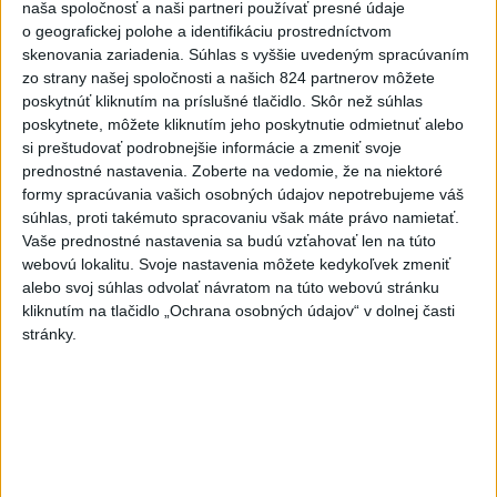
Najčítanejšie
naša spoločnosť a naši partneri používať presné údaje
o geografickej polohe a identifikáciu prostredníctvom
6h
24h
7d
skenovania zariadenia. Súhlas s vyššie uvedeným spracúvaním
zo strany našej spoločnosti a našich 824 partnerov môžete
DRÁMA V PARLAMENTE: Poslankyňa
1
poskytnúť kliknutím na príslušné tlačidlo. Skôr než súhlas
poskytnete, môžete kliknutím jeho poskytnutie odmietnuť alebo
hádzala do premiéra vajíčka
si preštudovať podrobnejšie informácie a zmeniť svoje
prednostné nastavenia.
Zoberte na vedomie, že na niektoré
2
SMRŤ V HORÁCH: V Západných Tatrách zomrel 76-ročný
formy spracúvania vašich osobných údajov nepotrebujeme váš
turista
súhlas, proti takémuto spracovaniu však máte právo namietať.
Vaše prednostné nastavenia sa budú vzťahovať len na túto
3
VEĽKÁ PREDPOVEĎ POČASIA: Extrémne horúčavy
webovú lokalitu. Svoje nastavenia môžete kedykoľvek zmeniť
ustúpili. Alebo žeby nie?
alebo svoj súhlas odvolať návratom na túto webovú stránku
kliknutím na tlačidlo „Ochrana osobných údajov“ v dolnej časti
4
Skončili ďalšie desiatky menších pôšt, samosprávam sa
stránky.
to nepáči
5
Festival Lovestream 2026 pokračuje, druhý deň zakončil
Robbie Williams
6
Prešov remizoval v domácom dueli 3. kola s Liptovským
Mikulášom