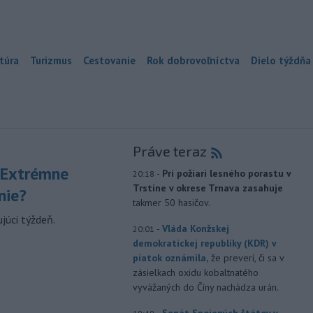
túra
Turizmus
Cestovanie
Rok dobrovoľníctva
Dielo týždňa
Práve teraz
 Extrémne
-
Pri požiari lesného porastu v
20:18
Trstíne v okrese Trnava zasahuje
nie?
takmer 50 hasičov.
júci týždeň.
-
Vláda Konžskej
20:01
demokratickej republiky (KDR) v
piatok oznámila,
že preverí, či sa v
zásielkach oxidu kobaltnatého
vyvážaných do Číny nachádza urán.
-
Senát Spojených štátov v