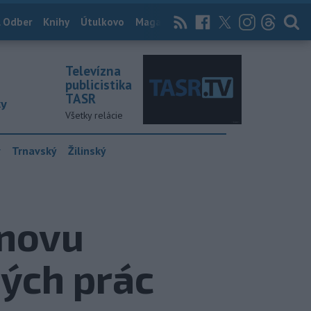
 Odber
Knihy
Útulkovo
Magazín
News Now
Archív
TASR
Televízna
publicistika
TASR
ky
Všetky relácie
y
Trnavský
Žilinský
bnovu
ých prác