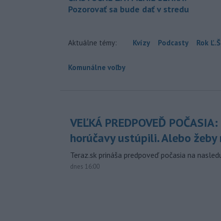
Pozorovať sa bude dať v stredu
Aktuálne témy:
Kvízy
Podcasty
Rok Ľ.Š
Komunálne voľby
VEĽKÁ PREDPOVEĎ POČASIA:
horúčavy ustúpili. Alebo žeby 
Teraz.sk prináša predpoveď počasia na nasledu
dnes 16:00