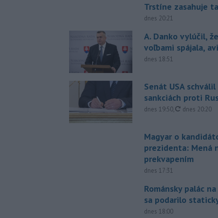
Trstíne zasahuje t
dnes 20:21
A. Danko vylúčil, ž
voľbami spájala, a
dnes 18:51
Senát USA schválil
sankciách proti Ru
aktualizovan
dnes 19:50
,
dnes 20:20
Magyar o kandidát
prezidenta: Mená 
prekvapením
dnes 17:31
Románsky palác na
sa podarilo statick
dnes 18:00