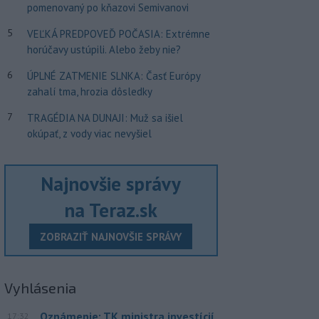
pomenovaný po kňazovi Semivanovi
5
VEĽKÁ PREDPOVEĎ POČASIA: Extrémne
horúčavy ustúpili. Alebo žeby nie?
6
ÚPLNÉ ZATMENIE SLNKA: Časť Európy
zahalí tma, hrozia dôsledky
7
TRAGÉDIA NA DUNAJI: Muž sa išiel
okúpať, z vody viac nevyšiel
Najnovšie správy
na Teraz.sk
ZOBRAZIŤ NAJNOVŠIE SPRÁVY
Vyhlásenia
Oznámenie: TK ministra investícií
17:32