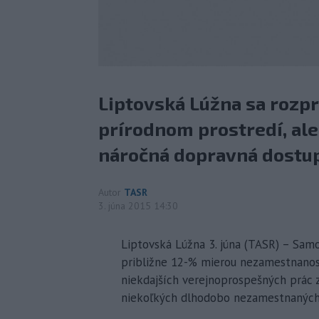
Liptovská Lúžna sa rozp
prírodnom prostredí, ale
náročná dopravná dostu
Autor
TASR
3. júna 2015 14:30
Liptovská Lúžna 3. júna (TASR) – Sam
približne 12-% mierou nezamestnanost
niekdajších verejnoprospešných prác 
niekoľkých dlhodobo nezamestnaných