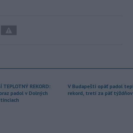
Í TEPLOTNÝ REKORD:
V Budapešti opäť padol tep
oraz padol v Dolných
rekord, tretí za päť týždňov
tinciach