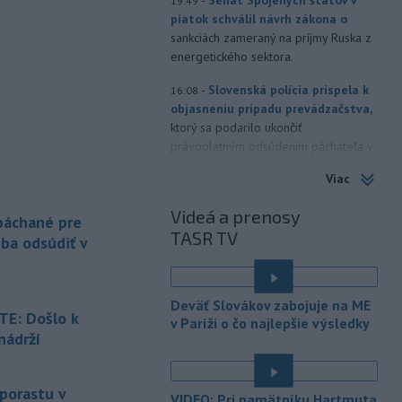
19:49
piatok schválil návrh zákona o
sankciách zameraný na príjmy Ruska z
energetického sektora.
-
Slovenská polícia prispela k
16:08
objasneniu prípadu prevádzačstva,
ktorý sa podarilo ukončiť
právoplatným odsúdením páchateľa v
Maďarsku.
Viac
-
Piatkový požiar v
15:21
Videá a prenosy
bratislavskej rafinérii Slovnaft je
 páchané pre
TASR TV
pod kontrolou.
Príčina jeho vzniku
eba odsúdiť v
bude predmetom vyšetrovania. Pre
TASR to potvrdil hovorca rafinérie
Anton Molnár.
Deväť Slovákov zabojuje na ME
E: Došlo k
v Paríži o čo najlepšie výsledky
-
Ministerstvo kultúry (MK) SR
15:17
nádrží
upraví verziu opatrenia o
é
podrobnostiach poskytovania dotácií v
pôsobnosti rezortu.
 porastu v
VIDEO: Pri pamätníku Hartmuta