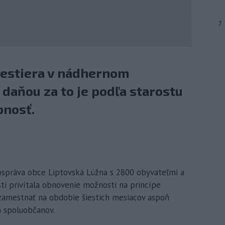
7
restiera v nádhernom
 daňou za to je podľa starostu
pnosť.
ospráva obce Liptovská Lúžna s 2800 obyvateľmi a
i privítala obnovenie možnosti na princípe
zamestnať na obdobie šiestich mesiacov aspoň
 spoluobčanov.