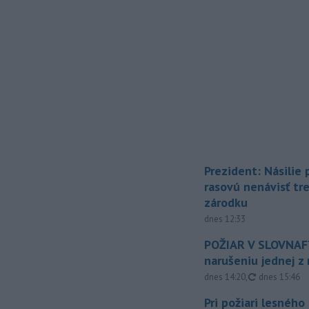
Prezident: Násilie
rasovú nenávisť tr
zárodku
dnes 12:33
POŽIAR V SLOVNAFT
narušeniu jednej z 
aktualizovan
dnes 14:20
,
dnes 15:46
Pri požiari lesného