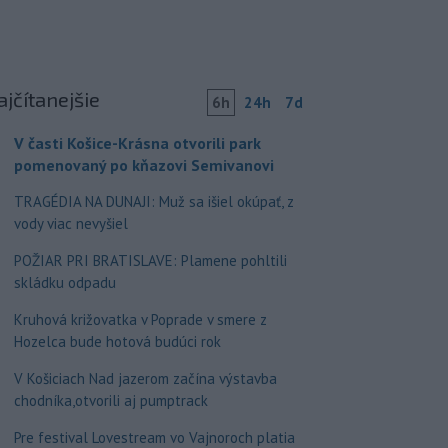
ajčítanejšie
6h
24h
7d
V časti Košice-Krásna otvorili park
pomenovaný po kňazovi Semivanovi
TRAGÉDIA NA DUNAJI: Muž sa išiel okúpať, z
vody viac nevyšiel
POŽIAR PRI BRATISLAVE: Plamene pohltili
skládku odpadu
Kruhová križovatka v Poprade v smere z
Hozelca bude hotová budúci rok
V Košiciach Nad jazerom začína výstavba
chodníka,otvorili aj pumptrack
Pre festival Lovestream vo Vajnoroch platia