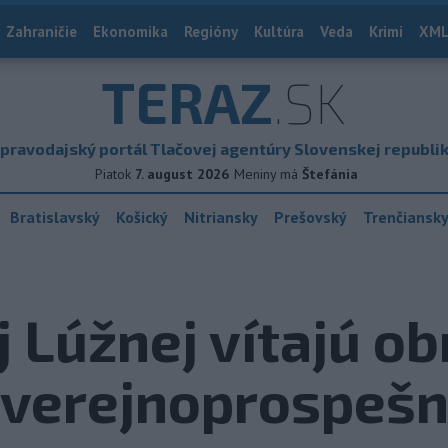
Zahraničie
Ekonomika
Regióny
Kultúra
Veda
Krimi
XML
TERAZ
.SK
pravodajský portál Tlačovej agentúry Slovenskej republi
Piatok
7. august 2026
Meniny má
Štefánia
Bratislavský
Košický
Nitriansky
Prešovský
Trenčiansk
j Lúžnej vítajú o
 verejnoprospešn