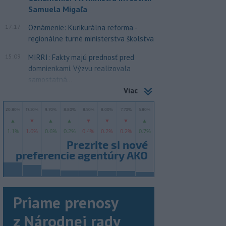
Samuela Migaľa
17:17
Oznámenie: Kurikurálna reforma -
regionálne turné ministerstva školstva
15:09
MIRRI: Fakty majú prednosť pred
domnienkami. Výzvu realizovala
samostatná...
Viac
Priame prenosy
z Národnej rady