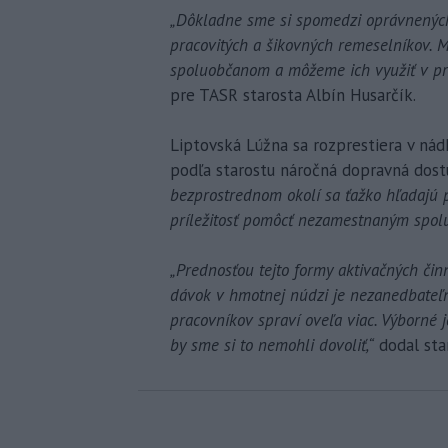
„Dôkladne sme si spomedzi oprávnených
pracovitých a šikovných remeselníkov
spoluobčanom a môžeme ich využiť v prí
pre TASR starosta Albín Husarčík.
Liptovská Lúžna sa rozprestiera v nád
podľa starostu náročná dopravná dost
bezprostrednom okolí sa ťažko hľadajú p
príležitosť pomôcť nezamestnaným spol
„Prednosťou tejto formy aktivačných či
dávok v hmotnej núdzi je nezanedbateľ
pracovníkov spraví oveľa viac. Výborné j
by sme si to nemohli dovoliť,“
dodal sta