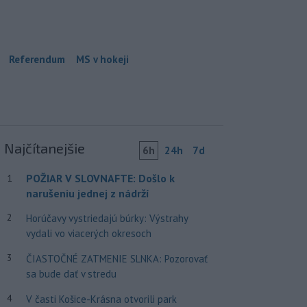
Referendum
MS v hokeji
Najčítanejšie
6h
24h
7d
POŽIAR V SLOVNAFTE: Došlo k
1
narušeniu jednej z nádrží
2
Horúčavy vystriedajú búrky: Výstrahy
vydali vo viacerých okresoch
3
ČIASTOČNÉ ZATMENIE SLNKA: Pozorovať
sa bude dať v stredu
4
V časti Košice-Krásna otvorili park