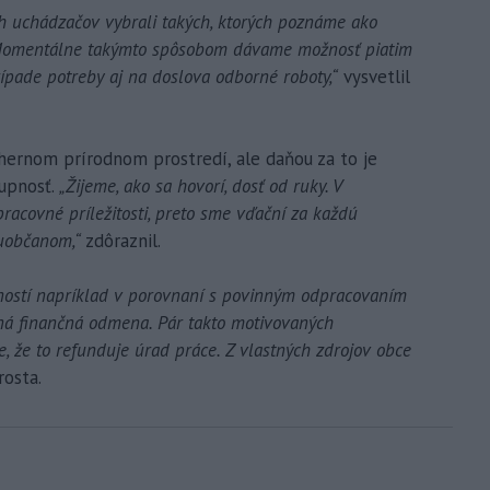
 uchádzačov vybrali takých, ktorých poznáme ako
. Momentálne takýmto spôsobom dávame možnosť piatim
pade potreby aj na doslova odborné roboty,“
vysvetlil
hernom prírodnom prostredí, ale daňou za to je
upnosť.
„Žijeme, ako sa hovorí, dosť od ruky. V
racovné príležitosti, preto sme vďační za každú
uobčanom,“
zdôraznil.
nností napríklad v porovnaní s povinným odpracovaním
ná finančná odmena. Pár takto motivovaných
e, že to refunduje úrad práce. Z vlastných zdrojov obce
rosta.