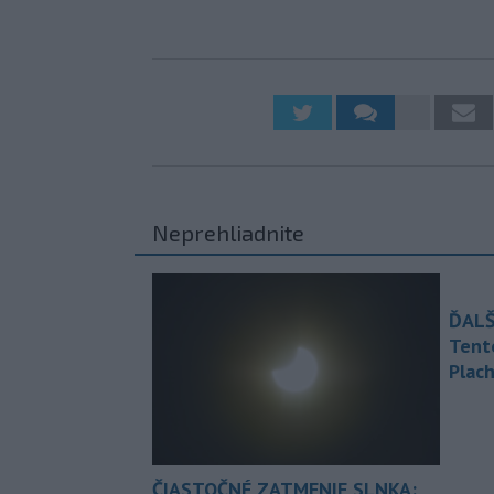
Neprehliadnite
ĎALŠ
Tent
Plach
ČIASTOČNÉ ZATMENIE SLNKA: