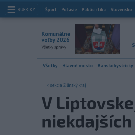
RUBRIKY
Index
Šport
Počasie
Publicistika
Slovensko
Komunálne
voľby 2026
S
Všetky správy
Všetky
Hlavné mesto
Banskobystrický
< sekcia
Žilinský kraj
V Liptovske
niekdajších