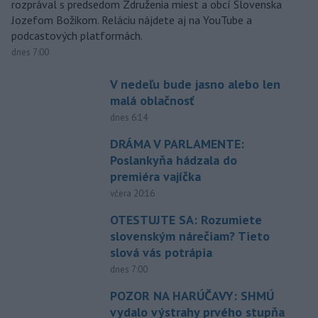
rozprával s predsedom Združenia miest a obcí Slovenska
Jozefom Božikom. Reláciu nájdete aj na YouTube a
podcastových platformách.
dnes 7:00
V nedeľu bude jasno alebo len
malá oblačnosť
dnes 6:14
DRÁMA V PARLAMENTE:
Poslankyňa hádzala do
premiéra vajíčka
včera 20:16
OTESTUJTE SA: Rozumiete
slovenským nárečiam? Tieto
slová vás potrápia
dnes 7:00
POZOR NA HARÚČAVY: SHMÚ
vydalo výstrahy prvého stupňa