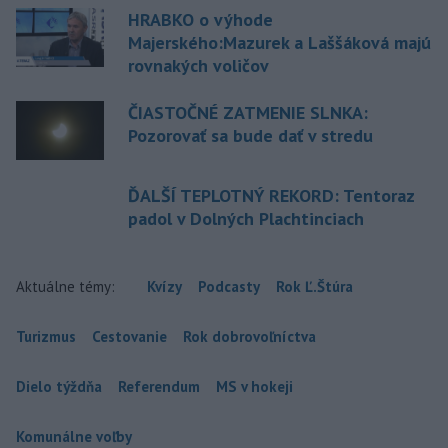
HRABKO o výhode
Majerského:Mazurek a Laššáková majú
rovnakých voličov
ČIASTOČNÉ ZATMENIE SLNKA:
Pozorovať sa bude dať v stredu
ĎALŠÍ TEPLOTNÝ REKORD: Tentoraz
padol v Dolných Plachtinciach
Aktuálne témy:
Kvízy
Podcasty
Rok Ľ.Štúra
Turizmus
Cestovanie
Rok dobrovoľníctva
Dielo týždňa
Referendum
MS v hokeji
Komunálne voľby