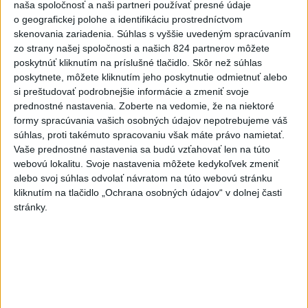
6h
24h
7d
naša spoločnosť a naši partneri používať presné údaje
o geografickej polohe a identifikáciu prostredníctvom
skenovania zariadenia. Súhlas s vyššie uvedeným spracúvaním
DRÁMA V PARLAMENTE: Poslankyňa
1
zo strany našej spoločnosti a našich 824 partnerov môžete
hádzala do premiéra vajíčka
poskytnúť kliknutím na príslušné tlačidlo. Skôr než súhlas
poskytnete, môžete kliknutím jeho poskytnutie odmietnuť alebo
2
SMRŤ V HORÁCH: V Západných Tatrách zomrel 76-ročný
si preštudovať podrobnejšie informácie a zmeniť svoje
turista
prednostné nastavenia.
Zoberte na vedomie, že na niektoré
formy spracúvania vašich osobných údajov nepotrebujeme váš
3
VEĽKÁ PREDPOVEĎ POČASIA: Extrémne horúčavy
súhlas, proti takémuto spracovaniu však máte právo namietať.
ustúpili. Alebo žeby nie?
Vaše prednostné nastavenia sa budú vzťahovať len na túto
webovú lokalitu. Svoje nastavenia môžete kedykoľvek zmeniť
4
Prešov remizoval v domácom dueli 3. kola s Liptovským
alebo svoj súhlas odvolať návratom na túto webovú stránku
Mikulášom
kliknutím na tlačidlo „Ochrana osobných údajov“ v dolnej časti
stránky.
5
Typ dronu, ktorý vybuchol v Bulharsku, využíva ukrajinská
armáda
6
Fico: Suchá musia viesť k razantnejšej ochrane vody na
Slovensku
7
Futbalisti Ružomberka podľahli Podbrezovej v 3. kole