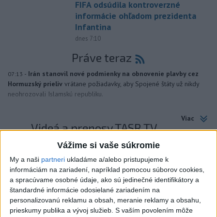
FIFA odsúdila kontroverzné
informácie ohľadom prezidenta
Infantina
dnes 7:10
Práve teraz
-
Irán stanovil nové podmienky na obnovenie plavby cez
07:13
Hormuzský prieliv
vrátane požiadavky, aby Spojené štáty už nikdy
neohrozovali Islamskú republiku.
Viac
Videá a prenosy TASR TV
Vážime si vaše súkromie
Deväť Slovákov zabojuje na ME v Paríži
o čo najlepšie výsledky
My a naši
partneri
ukladáme a/alebo pristupujeme k
informáciám na zariadení, napríklad pomocou súborov cookies,
a spracúvame osobné údaje, ako sú jedinečné identifikátory a
Viac
štandardné informácie odosielané zariadením na
Najčítanejšie
personalizovanú reklamu a obsah, meranie reklamy a obsahu,
prieskumy publika a vývoj služieb.
S vaším povolením môže