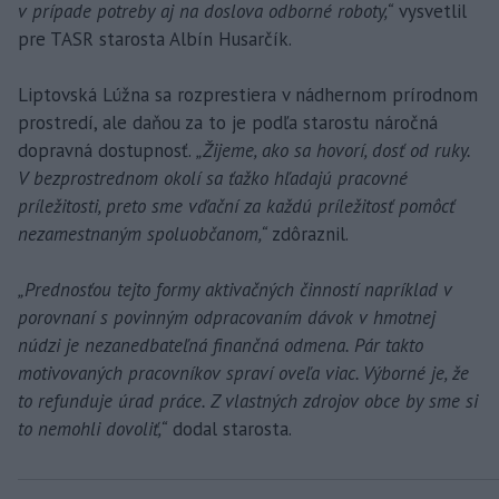
v prípade potreby aj na doslova odborné roboty,“
vysvetlil
pre TASR starosta Albín Husarčík.
Liptovská Lúžna sa rozprestiera v nádhernom prírodnom
prostredí, ale daňou za to je podľa starostu náročná
dopravná dostupnosť.
„Žijeme, ako sa hovorí, dosť od ruky.
V bezprostrednom okolí sa ťažko hľadajú pracovné
príležitosti, preto sme vďační za každú príležitosť pomôcť
nezamestnaným spoluobčanom,“
zdôraznil.
„Prednosťou tejto formy aktivačných činností napríklad v
porovnaní s povinným odpracovaním dávok v hmotnej
núdzi je nezanedbateľná finančná odmena. Pár takto
motivovaných pracovníkov spraví oveľa viac. Výborné je, že
to refunduje úrad práce. Z vlastných zdrojov obce by sme si
to nemohli dovoliť,“
dodal starosta.