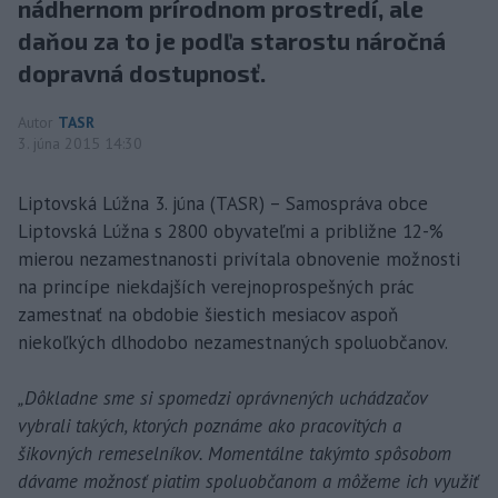
nádhernom prírodnom prostredí, ale
daňou za to je podľa starostu náročná
dopravná dostupnosť.
Autor
TASR
3. júna 2015 14:30
Liptovská Lúžna 3. júna (TASR) – Samospráva obce
Liptovská Lúžna s 2800 obyvateľmi a približne 12-%
mierou nezamestnanosti privítala obnovenie možnosti
na princípe niekdajších verejnoprospešných prác
zamestnať na obdobie šiestich mesiacov aspoň
niekoľkých dlhodobo nezamestnaných spoluobčanov.
„Dôkladne sme si spomedzi oprávnených uchádzačov
vybrali takých, ktorých poznáme ako pracovitých a
šikovných remeselníkov. Momentálne takýmto spôsobom
dávame možnosť piatim spoluobčanom a môžeme ich využiť