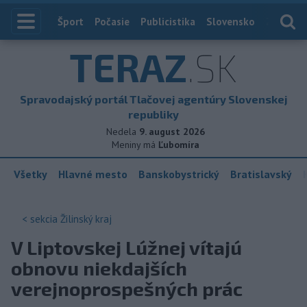
Index
Šport
Počasie
Publicistika
Slovensko
Zahranič
TERAZ
.SK
Spravodajský portál Tlačovej agentúry Slovenskej
republiky
Nedela
9. august 2026
Meniny má
Ľubomíra
Všetky
Hlavné mesto
Banskobystrický
Bratislavský
< sekcia
Žilinský kraj
V Liptovskej Lúžnej vítajú
obnovu niekdajších
verejnoprospešných prác