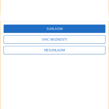
....
SÚHLASÍM
VIAC MOŽNOSTÍ
NESÚHLASÍM
....