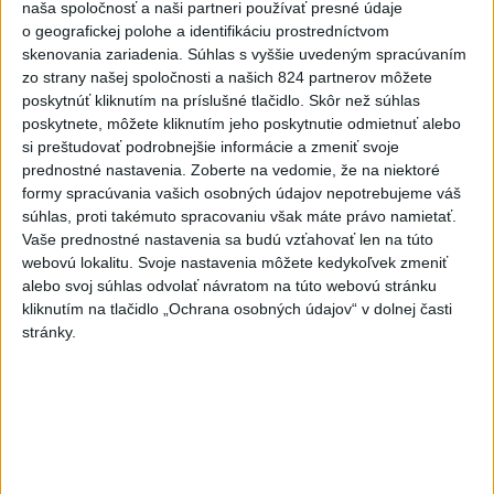
naša spoločnosť a naši partneri používať presné údaje
5
o geografickej polohe a identifikáciu prostredníctvom
V Košiciach Nad jazerom začína výstavba
skenovania zariadenia. Súhlas s vyššie uvedeným spracúvaním
chodníka,otvorili aj pumptrack
zo strany našej spoločnosti a našich 824 partnerov môžete
6
poskytnúť kliknutím na príslušné tlačidlo. Skôr než súhlas
Český herec Vladimír Polívka odmietol zaujímavé
poskytnete, môžete kliknutím jeho poskytnutie odmietnuť alebo
filmové projekty
si preštudovať podrobnejšie informácie a zmeniť svoje
7
prednostné nastavenia.
Zoberte na vedomie, že na niektoré
ZRÁŽKA VLAKU S AUTOM V LOZORNE: Rušňovodič jej
formy spracúvania vašich osobných údajov nepotrebujeme váš
už nedokázal zabrániť
súhlas, proti takémuto spracovaniu však máte právo namietať.
Vaše prednostné nastavenia sa budú vzťahovať len na túto
Najnovšie správy na Teraz.sk
webovú lokalitu. Svoje nastavenia môžete kedykoľvek zmeniť
alebo svoj súhlas odvolať návratom na túto webovú stránku
Vyhlásenia
kliknutím na tlačidlo „Ochrana osobných údajov“ v dolnej časti
stránky.
Priame prenosy z Národnej rady SR
Politika na sociálnych sieťach