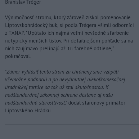
Branislav Tréger.
Výnimočnosť stromu, ktorý zároveň získal pomenovanie
Liptovskohrádocký buk, si podľa Trégera všimli odborníci
z TANAP. "Upútalo ich najmä veľmi nevšedné sfarbenie
netypicky menších listov. Pri detailnejšom pohľade sa na
nich zaujímavo prelínajú až tri farebné odtiene,"
pokračoval.
"Zámer vyhlásiť tento strom za chránený sme vzápätí
všemožne podporili a po nevyhnutnej niekoľkomesačnej
úradníckej tortúre sa tak už stal skutočnosťou. K
nadštandardnej zákonnej ochrane dostane aj našu
nadštandardnú starostlivosť,"
dodal staronový primátor
Liptovského Hrádku.