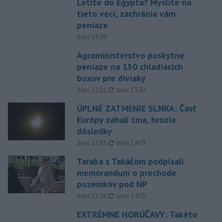
Letíte do Egypta? Myslite na
tieto veci, zachránia vám
peniaze
dnes 15:00
Agroministerstvo poskytne
peniaze na 150 chladiacich
boxov pre diviaky
aktualizované
dnes 12:11
,
dnes 13:22
ÚPLNÉ ZATMENIE SLNKA: Časť
Európy zahalí tma, hrozia
dôsledky
aktualizované
dnes 13:35
,
dnes 14:03
Taraba s Takáčom podpísali
memorandum o prechode
pozemkov pod NP
aktualizované
dnes 13:26
,
dnes 14:05
EXTRÉMNE HORÚČAVY: Takéto