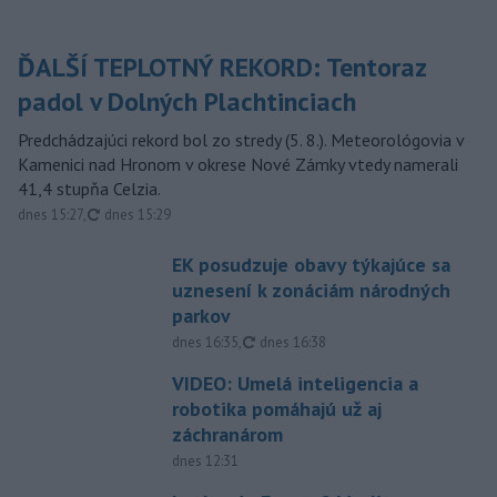
ĎALŠÍ TEPLOTNÝ REKORD: Tentoraz
padol v Dolných Plachtinciach
Predchádzajúci rekord bol zo stredy (5. 8.). Meteorológovia v
Kamenici nad Hronom v okrese Nové Zámky vtedy namerali
41,4 stupňa Celzia.
aktualizované
dnes 15:27
,
dnes 15:29
EK posudzuje obavy týkajúce sa
uznesení k zonáciám národných
parkov
aktualizované
dnes 16:35
,
dnes 16:38
VIDEO: Umelá inteligencia a
robotika pomáhajú už aj
záchranárom
dnes 12:31