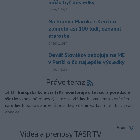
môžu byť dôsledky
dnes 14:34
Na hranici Maroka s Ceutou
zomrelo asi 100 ľudí, oznámil
starosta
dnes 15:47
Deväť Slovákov zabojuje na ME
v Paríži o čo najlepšie výsledky
dnes 13:05
Práve teraz
-
Európska komisia (EK) monitoruje situáciu a posudzuje
16:35
všetky
vznesené obavy týkajúce sa vládnych uznesení k zonáciám
národných parkov. Zároveň posudzuje ôsmu žiadosť o platbu z plánu
obnovy.
Viac
Videá a prenosy TASR TV