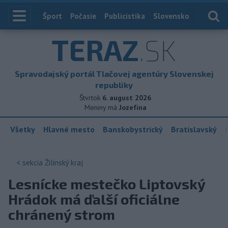
Index
Šport
Počasie
Publicistika
Slovensko
Zahranič
TERAZ
.SK
Spravodajský portál Tlačovej agentúry Slovenskej
republiky
Štvrtok
6. august 2026
Meniny má
Jozefína
Všetky
Hlavné mesto
Banskobystrický
Bratislavský
< sekcia
Žilinský kraj
Lesnícke mestečko Liptovský
Hrádok má ďalší oficiálne
chránený strom