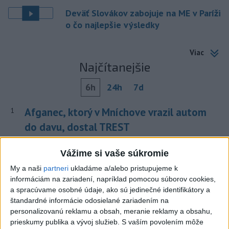
Deväť Slovákov zabojuje na ME v Paríži
o čo najlepšie výsledky
Viac
Najčítanejšie
6h
24h
7d
Afganec, ktorý v Mníchove vrazil autom
1
do davu, dostal TREST
2
ÚPLNÉ ZATMENIE SLNKA: Časť Európy zahalí tma,
Vážime si vaše súkromie
hrozia dôsledky
My a naši
partneri
ukladáme a/alebo pristupujeme k
3
informáciám na zariadení, napríklad pomocou súborov cookies,
Orbánová telefonovala s Blanárom a Tarabom o pomoci
a spracúvame osobné údaje, ako sú jedinečné identifikátory a
na Dunaji
štandardné informácie odosielané zariadením na
4
personalizovanú reklamu a obsah, meranie reklamy a obsahu,
Mesto Martin vypovedalo zmluvy na tri rozpracované
prieskumy publika a vývoj služieb.
S vaším povolením môže
investičné akcie