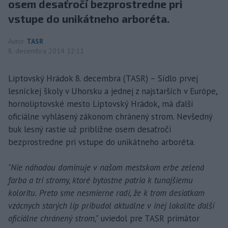
osem desaťročí bezprostredne pri
vstupe do unikátneho arboréta.
Autor
TASR
8. decembra 2014 12:11
Liptovský Hrádok 8. decembra (TASR) – Sídlo prvej
lesníckej školy v Uhorsku a jednej z najstarších v Európe,
hornoliptovské mesto Liptovský Hrádok, má ďalší
oficiálne vyhlásený zákonom chránený strom. Nevšedný
buk lesný rastie už približne osem desaťročí
bezprostredne pri vstupe do unikátneho arboréta.
"Nie náhodou dominuje v našom mestskom erbe zelená
farba a tri stromy, ktoré bytostne patria k tunajšiemu
koloritu. Preto sme nesmierne radi, že k trom desiatkam
vzácnych starých líp pribudol aktuálne v inej lokalite ďalší
oficiálne chránený strom,"
uviedol pre TASR primátor