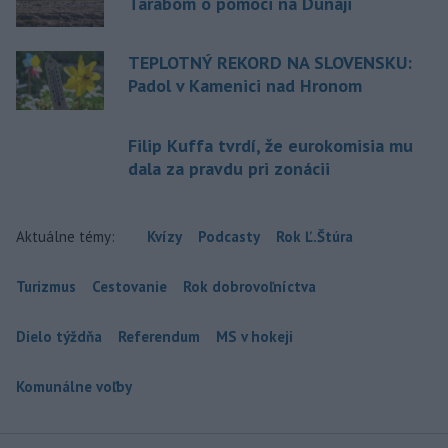
Tarabom o pomoci na Dunaji
TEPLOTNÝ REKORD NA SLOVENSKU:
Padol v Kamenici nad Hronom
Filip Kuffa tvrdí, že eurokomisia mu
dala za pravdu pri zonácii
Aktuálne témy:
Kvízy
Podcasty
Rok Ľ.Štúra
Turizmus
Cestovanie
Rok dobrovoľníctva
Dielo týždňa
Referendum
MS v hokeji
Komunálne voľby