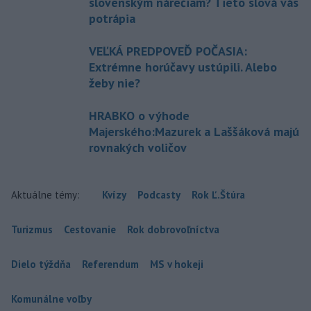
slovenským nárečiam? Tieto slová vás
potrápia
VEĽKÁ PREDPOVEĎ POČASIA:
Extrémne horúčavy ustúpili. Alebo
žeby nie?
HRABKO o výhode
Majerského:Mazurek a Laššáková majú
rovnakých voličov
Aktuálne témy:
Kvízy
Podcasty
Rok Ľ.Štúra
Turizmus
Cestovanie
Rok dobrovoľníctva
Dielo týždňa
Referendum
MS v hokeji
Komunálne voľby