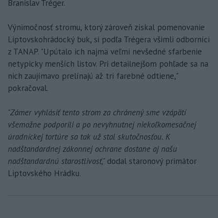
Branislav Tréger.
Výnimočnosť stromu, ktorý zároveň získal pomenovanie
Liptovskohrádocký buk, si podľa Trégera všimli odborníci
z TANAP. "Upútalo ich najmä veľmi nevšedné sfarbenie
netypicky menších listov. Pri detailnejšom pohľade sa na
nich zaujímavo prelínajú až tri farebné odtiene,"
pokračoval.
"Zámer vyhlásiť tento strom za chránený sme vzápätí
všemožne podporili a po nevyhnutnej niekoľkomesačnej
úradníckej tortúre sa tak už stal skutočnosťou. K
nadštandardnej zákonnej ochrane dostane aj našu
nadštandardnú starostlivosť,"
dodal staronový primátor
Liptovského Hrádku.