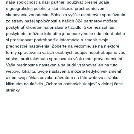
SMRŤ V HORÁCH: V Západných Tatrách zomrel 76-ročný
naša spoločnosť a naši partneri používať presné údaje
turista
o geografickej polohe a identifikáciu prostredníctvom
skenovania zariadenia. Súhlas s vyššie uvedeným spracúvaním
5
VEĽKÁ PREDPOVEĎ POČASIA: Extrémne horúčavy
zo strany našej spoločnosti a našich 824 partnerov môžete
ustúpili. Alebo žeby nie?
poskytnúť kliknutím na príslušné tlačidlo. Skôr než súhlas
poskytnete, môžete kliknutím jeho poskytnutie odmietnuť alebo
6
OTESTUJTE SA: Rozumiete slovenským nárečiam? Tieto
si preštudovať podrobnejšie informácie a zmeniť svoje
slová vás potrápia
prednostné nastavenia.
Zoberte na vedomie, že na niektoré
formy spracúvania vašich osobných údajov nepotrebujeme váš
7
Najmenej 21 mŕtvych po zrážke dvoch autobusov na juhu
súhlas, proti takémuto spracovaniu však máte právo namietať.
Nigeru
Vaše prednostné nastavenia sa budú vzťahovať len na túto
webovú lokalitu. Svoje nastavenia môžete kedykoľvek zmeniť
alebo svoj súhlas odvolať návratom na túto webovú stránku
Najnovšie správy na Teraz.sk
kliknutím na tlačidlo „Ochrana osobných údajov“ v dolnej časti
stránky.
Vyhlásenia
Priame prenosy z Národnej rady SR
Politika na sociálnych sieťach