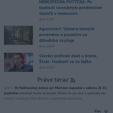
NEBEZPEČNÁ POTÝČKA: Po
bodnutí neznámym predmetom
skončil v nemocnici
dnes 12:10
Agrorezort: Výmera lesných
pozemkov a porastov sa
dlhodobo zvyšuje
dnes 10:24
Slováci prehrali duel o bronz,
Štolc: Hodnotí sa to ťažko
dnes 10:18
Práve teraz
-
Vo Valčianskej doline pri Martine napadol v sobotu (8. 8.)
12:57
podvečer
medveď muža na bicykli. Strhol ho na zem a spôsobil mu
viaceré zranenia. Muž skončil v martinskej nemocnici.
Viac