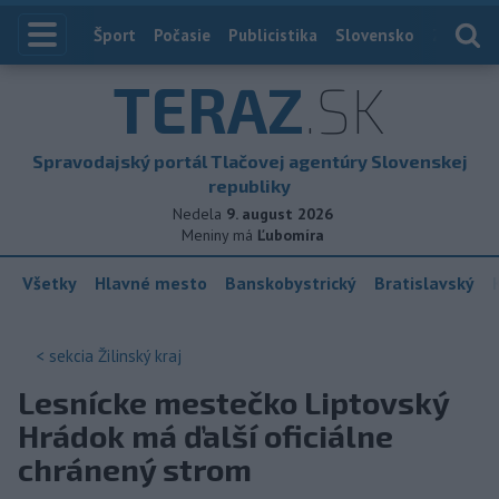
Index
Šport
Počasie
Publicistika
Slovensko
Zahranič
TERAZ
.SK
Spravodajský portál Tlačovej agentúry Slovenskej
republiky
Nedela
9. august 2026
Meniny má
Ľubomíra
Všetky
Hlavné mesto
Banskobystrický
Bratislavský
< sekcia
Žilinský kraj
Lesnícke mestečko Liptovský
Hrádok má ďalší oficiálne
chránený strom