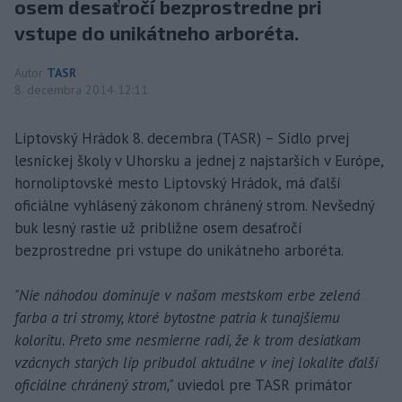
osem desaťročí bezprostredne pri
vstupe do unikátneho arboréta.
Autor
TASR
8. decembra 2014 12:11
Liptovský Hrádok 8. decembra (TASR) – Sídlo prvej
lesníckej školy v Uhorsku a jednej z najstarších v Európe,
hornoliptovské mesto Liptovský Hrádok, má ďalší
oficiálne vyhlásený zákonom chránený strom. Nevšedný
buk lesný rastie už približne osem desaťročí
bezprostredne pri vstupe do unikátneho arboréta.
"Nie náhodou dominuje v našom mestskom erbe zelená
farba a tri stromy, ktoré bytostne patria k tunajšiemu
koloritu. Preto sme nesmierne radi, že k trom desiatkam
vzácnych starých líp pribudol aktuálne v inej lokalite ďalší
oficiálne chránený strom,"
uviedol pre TASR primátor