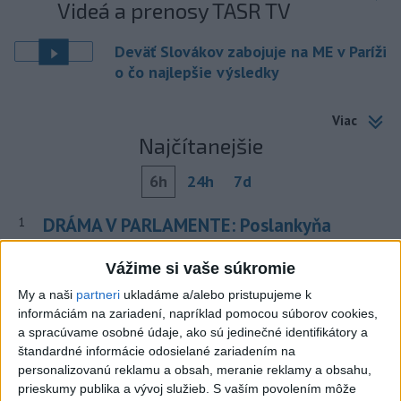
Videá a prenosy TASR TV
Deväť Slovákov zabojuje na ME v Paríži
o čo najlepšie výsledky
Viac
Najčítanejšie
6h
24h
7d
DRÁMA V PARLAMENTE: Poslankyňa
1
hádzala do premiéra vajíčka
Vážime si vaše súkromie
2
Festival Lovestream 2026 pokračuje, druhý deň zakončil
My a naši
partneri
ukladáme a/alebo pristupujeme k
Robbie Williams
informáciám na zariadení, napríklad pomocou súborov cookies,
a spracúvame osobné údaje, ako sú jedinečné identifikátory a
3
Skončili ďalšie desiatky menších pôšt, samosprávam sa
štandardné informácie odosielané zariadením na
to nepáči
personalizovanú reklamu a obsah, meranie reklamy a obsahu,
prieskumy publika a vývoj služieb.
S vaším povolením môže
4