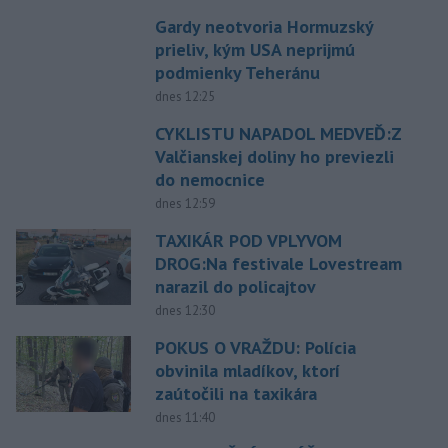
Gardy neotvoria Hormuzský
prieliv, kým USA neprijmú
podmienky Teheránu
dnes 12:25
CYKLISTU NAPADOL MEDVEĎ:Z
Valčianskej doliny ho previezli
do nemocnice
dnes 12:59
TAXIKÁR POD VPLYVOM
DROG:Na festivale Lovestream
narazil do policajtov
dnes 12:30
POKUS O VRAŽDU: Polícia
obvinila mladíkov, ktorí
zaútočili na taxikára
dnes 11:40