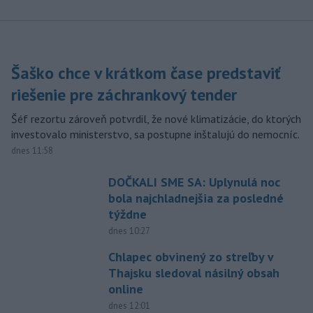
Šaško chce v krátkom čase predstaviť
riešenie pre záchrankový tender
Šéf rezortu zároveň potvrdil, že nové klimatizácie, do ktorých
investovalo ministerstvo, sa postupne inštalujú do nemocníc.
dnes 11:58
DOČKALI SME SA: Uplynulá noc
bola najchladnejšia za posledné
týždne
dnes 10:27
Chlapec obvinený zo streľby v
Thajsku sledoval násilný obsah
online
dnes 12:01