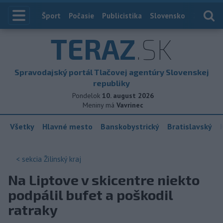
Index
Šport
Počasie
Publicistika
Slovensko
Zahranič
TERAZ
.SK
Spravodajský portál Tlačovej agentúry Slovenskej
republiky
Pondelok
10. august 2026
Meniny má
Vavrinec
Všetky
Hlavné mesto
Banskobystrický
Bratislavský
< sekcia
Žilinský kraj
Na Liptove v skicentre niekto
podpálil bufet a poškodil
ratraky