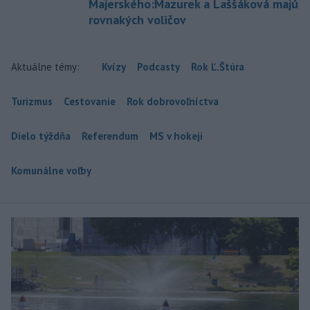
Majerského:Mazurek a Laššáková majú
rovnakých voličov
Aktuálne témy:
Kvízy
Podcasty
Rok Ľ.Štúra
Turizmus
Cestovanie
Rok dobrovoľníctva
Dielo týždňa
Referendum
MS v hokeji
Komunálne voľby