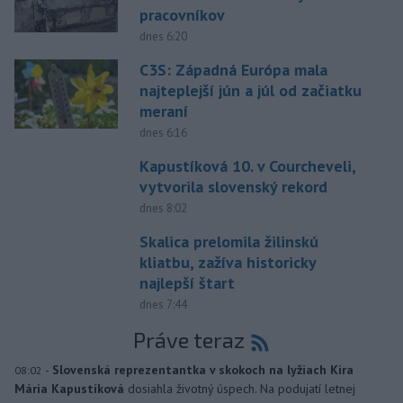
pracovníkov
dnes 6:20
C3S: Západná Európa mala
najteplejší jún a júl od začiatku
meraní
dnes 6:16
Kapustíková 10. v Courcheveli,
vytvorila slovenský rekord
dnes 8:02
Skalica prelomila žilinskú
kliatbu, zažíva historicky
najlepší štart
dnes 7:44
Práve teraz
-
Slovenská reprezentantka v skokoch na lyžiach Kira
08:02
Mária Kapustíková
dosiahla životný úspech. Na podujatí letnej