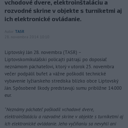
vchodové dvere, elektroinštaláciu a
rozvodné skrine v objekte s turniketmi aj
ich elektronické ovládanie.
Autor
TASR
28. novembra 2014 10:10
Liptovský Ján 28. novembra (TASR) –
Liptovskomikulášski policajti pátrajú po doposiaľ
neznámom páchateľovi, ktorý v utorok 25. novembra
večer podpálil bufet a vážne poškodil technické
vybavenie lyžiarskeho strediska blízko obce Liptovský
Ján. Spôsobené škody predstavujú sumu približne 14.000
eur.
"
Neznámy páchateľ poškodil vchodové dvere,
elektroinštaláciu a rozvodné skrine v objekte s turniketmi aj
ich elektronické ovládanie. Jeho vyčíňaniu sa nevyhli ani