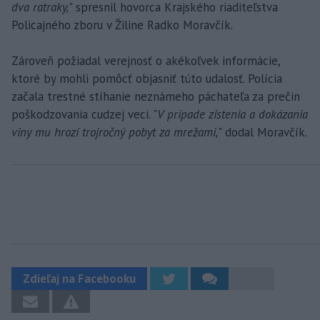
dva ratraky,
" spresnil hovorca Krajského riaditeľstva
Policajného zboru v Žiline Radko Moravčík.
Zároveň požiadal verejnosť o akékoľvek informácie,
ktoré by mohli pomôcť objasniť túto udalosť. Polícia
začala trestné stíhanie neznámeho páchateľa za prečin
poškodzovania cudzej veci. "
V prípade zistenia a dokázania
viny mu hrozí trojročný pobyt za mrežami,
" dodal Moravčík.
Zdieľaj na Facebooku