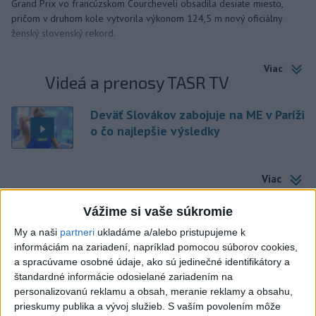
Grand Prix vo francúzskom Courcheveli obsadila desiate miesto,
pričom v druhom kole vytvorila výkonom 124,5 m nový oficiálny
ženský slovenský rekord.
Viac
Videá a prenosy TASR TV
Deväť Slovákov zabojuje na ME v Paríži
o čo najlepšie výsledky
Viac
Najčítanejšie
Vážime si vaše súkromie
6h
24h
7d
My a naši
partneri
ukladáme a/alebo pristupujeme k
informáciám na zariadení, napríklad pomocou súborov cookies,
MLADÍK VYPADOL Z FERRATY: Na Skalke
1
a spracúvame osobné údaje, ako sú jedinečné identifikátory a
štandardné informácie odosielané zariadením na
pri Kremnici zasahovali záchranári
personalizovanú reklamu a obsah, meranie reklamy a obsahu,
prieskumy publika a vývoj služieb.
S vaším povolením môže
2
DRÁMA V PARLAMENTE: Poslankyňa hádzala do