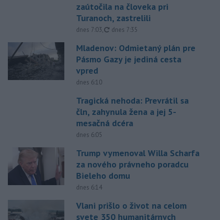
zaútočila na človeka pri
Turanoch, zastrelili
aktualizované
dnes 7:03
,
dnes 7:35
Mladenov: Odmietaný plán pre
Pásmo Gazy je jediná cesta
vpred
dnes 6:10
Tragická nehoda: Prevrátil sa
čln, zahynula žena a jej 5-
mesačná dcéra
dnes 6:05
Trump vymenoval Willa Scharfa
za nového právneho poradcu
Bieleho domu
dnes 6:14
Vlani prišlo o život na celom
svete 350 humanitárnych