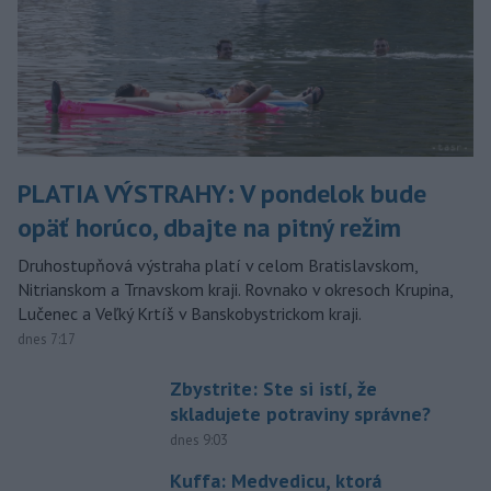
PLATIA VÝSTRAHY: V pondelok bude
opäť horúco, dbajte na pitný režim
Druhostupňová výstraha platí v celom Bratislavskom,
Nitrianskom a Trnavskom kraji. Rovnako v okresoch Krupina,
Lučenec a Veľký Krtíš v Banskobystrickom kraji.
dnes 7:17
Zbystrite: Ste si istí, že
skladujete potraviny správne?
dnes 9:03
Kuffa: Medvedicu, ktorá