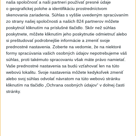
naša spoločnosť a naši partneri používať presné údaje
premiéra vajíčka
o geografickej polohe a identifikáciu prostredníctvom
skenovania zariadenia. Súhlas s vyššie uvedeným spracúvaním
3
Česká vláda uvažuje nad zvýšením valorizácie dôchodkov
zo strany našej spoločnosti a našich 824 partnerov môžete
na dvojnásobok
poskytnúť kliknutím na príslušné tlačidlo. Skôr než súhlas
poskytnete, môžete kliknutím jeho poskytnutie odmietnuť alebo
4
Tragická nehoda: Prevrátil sa čln, zahynula žena a jej 5-
si preštudovať podrobnejšie informácie a zmeniť svoje
mesačná dcéra
prednostné nastavenia.
Zoberte na vedomie, že na niektoré
formy spracúvania vašich osobných údajov nepotrebujeme váš
5
ÚTOK MEDVEĎA: V Turanoch pri zjazde z D1 našli
súhlas, proti takémuto spracovaniu však máte právo namietať.
zraneného muža
Vaše prednostné nastavenia sa budú vzťahovať len na túto
webovú lokalitu. Svoje nastavenia môžete kedykoľvek zmeniť
6
Ugandský futbalista Owori zomrel vo veku 27 rokov po
alebo svoj súhlas odvolať návratom na túto webovú stránku
brutálnom útoku
kliknutím na tlačidlo „Ochrana osobných údajov“ v dolnej časti
stránky.
7
Kuffa: Medvedicu, ktorá zaútočila na človeka pri
Turanoch, zastrelili
Najnovšie správy na Teraz.sk
Vyhlásenia