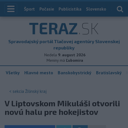
Index
Šport
Počasie
Publicistika
Slovensko
Zahranič
TERAZ
.SK
Spravodajský portál Tlačovej agentúry Slovenskej
republiky
Nedela
9. august 2026
Meniny má
Ľubomíra
Všetky
Hlavné mesto
Banskobystrický
Bratislavský
< sekcia
Žilinský kraj
V Liptovskom Mikuláši otvorili
novú halu pre hokejistov