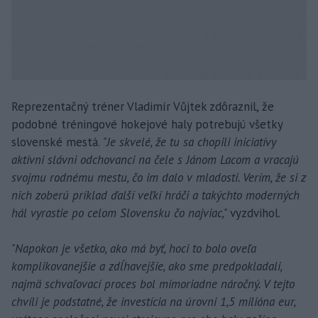
Reprezentačný tréner Vladimír Vůjtek zdôraznil, že
podobné tréningové hokejové haly potrebujú všetky
slovenské mestá.
"Je skvelé, že tu sa chopili iniciatívy
aktívni slávni odchovanci na čele s Jánom Lacom a vracajú
svojmu rodnému mestu, čo im dalo v mladosti. Verím, že si z
nich zoberú príklad ďalší veľkí hráči a takýchto moderných
hál vyrastie po celom Slovensku čo najviac,"
vyzdvihol.
"Napokon je všetko, ako má byť, hoci to bolo oveľa
komplikovanejšie a zdĺhavejšie, ako sme predpokladali,
najmä schvaľovací proces bol mimoriadne náročný. V tejto
chvíli je podstatné, že investícia na úrovni 1,5 milióna eur,