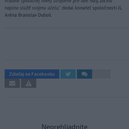
vrátane spoločnej novej strojovne pre obe haly, začína
naplno slúžiť svojmu účelu,"
dodal konateľ spoločnosti JL
Aréna Branislav Duboš.
Zdieľaj na Facebooku
Neprehliadnite