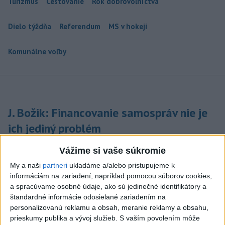
Turizmus
Cestovanie
Rok dobrovoľníctva
Dielo týždňa
Referendum
MS v hokeji
Komunálne voľby
J. Božik: Financovanie samospráv nie je
ich jediný problém
V relácii Štúdio TASR sa Oliver Remiaš o reforme samospráv
Vážime si vaše súkromie
rozprával s predsedom Združenia miest a obcí Slovenska
My a naši
partneri
ukladáme a/alebo pristupujeme k
Jozefom Božikom. Reláciu nájdete aj na YouTube a
informáciám na zariadení, napríklad pomocou súborov cookies,
podcastových platformách.
a spracúvame osobné údaje, ako sú jedinečné identifikátory a
dnes 7:00
štandardné informácie odosielané zariadením na
personalizovanú reklamu a obsah, meranie reklamy a obsahu,
V nedeľu bude jasno alebo len
prieskumy publika a vývoj služieb.
S vaším povolením môže
malá oblačnosť