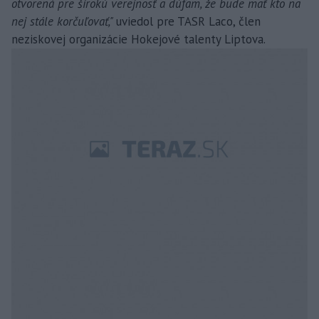
otvorená pre širokú verejnosť a dúfam, že bude mať kto na
nej stále korčuľovať,"
uviedol pre TASR Laco, člen
neziskovej organizácie Hokejové talenty Liptova.