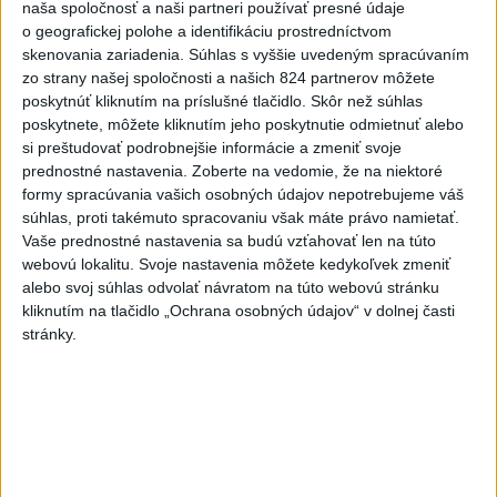
naša spoločnosť a naši partneri používať presné údaje
dnes 6:14
o geografickej polohe a identifikáciu prostredníctvom
skenovania zariadenia. Súhlas s vyššie uvedeným spracúvaním
Venhart:Bomba v Nagasaki bola
zo strany našej spoločnosti a našich 824 partnerov môžete
silnejšia ako v Hirošime,no
poskytnúť kliknutím na príslušné tlačidlo. Skôr než súhlas
menej účinná
poskytnete, môžete kliknutím jeho poskytnutie odmietnuť alebo
dnes 8:24
si preštudovať podrobnejšie informácie a zmeniť svoje
prednostné nastavenia.
Zoberte na vedomie, že na niektoré
OTESTUJTE SA: Rozumiete
formy spracúvania vašich osobných údajov nepotrebujeme váš
slovenským nárečiam? Tieto
súhlas, proti takémuto spracovaniu však máte právo namietať.
slová vás potrápia
Vaše prednostné nastavenia sa budú vzťahovať len na túto
dnes 7:00
webovú lokalitu. Svoje nastavenia môžete kedykoľvek zmeniť
alebo svoj súhlas odvolať návratom na túto webovú stránku
Slovensko čakajú astronomické
kliknutím na tlačidlo „Ochrana osobných údajov“ v dolnej časti
úkazy, zatmenie Slnka striedajú
stránky.
Perzeidy
dnes 7:36
Rakovina Joea Bidena sa
zhoršila, tvrdí syn
dnes 7:19