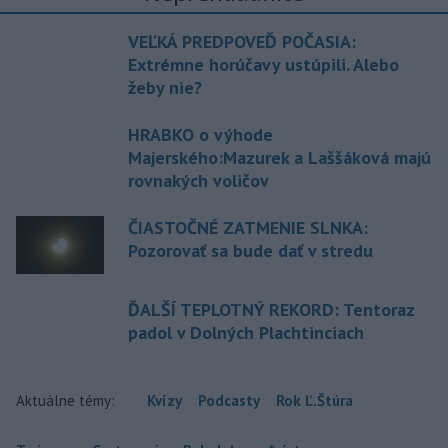
VEĽKÁ PREDPOVEĎ POČASIA:
Extrémne horúčavy ustúpili. Alebo
žeby nie?
HRABKO o výhode
Majerského:Mazurek a Laššáková majú
rovnakých voličov
ČIASTOČNÉ ZATMENIE SLNKA:
Pozorovať sa bude dať v stredu
ĎALŠÍ TEPLOTNÝ REKORD: Tentoraz
padol v Dolných Plachtinciach
Aktuálne témy:
Kvízy
Podcasty
Rok Ľ.Štúra