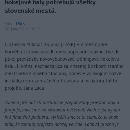
hokejové haly potrebujú všetky
slovenské mestá.
Autor
TASR
28. júna 2014 16:15
Liptovský Mikuláš 28. júna (TASR) – V metropole
horného Liptova uviedli dnes popoludní slávnostne do
plnej prevádzky novovybudovanú tréningovú hokejovú
halu. JL Aréna, nachádzajúca sa v tesnej blízkosti starého
mestského zimného štadióna, ponesie vo svojom názve
iniciálky reprezentačného brankára a iniciátora tohto
projektu Jána Laca.
"Najmä pre našich nástupcov prepotrebný priestor stojí a
funguje, hoci sme na výstavbu nečerpali žiadne fondy ani
inú finančnú podporu. Vyriešili sme si to sami, čo je znak
toho, že tomuto projektu naozaj veríme. Ľadová plocha je