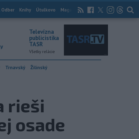
 Odber
Knihy
Útulkovo
Magazín
News Now
Archív
TASR
Televízna
publicistika
TASR
ky
Všetky relácie
y
Trnavský
Žilinský
 rieši
ej osade