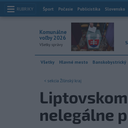
RUBRIKY
Index
Šport
Počasie
Publicistika
Slovensko
Komunálne
voľby 2026
S
Všetky správy
Všetky
Hlavné mesto
Banskobystrický
< sekcia
Žilinský kraj
Liptovskomi
nelegálne p