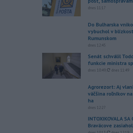
pôšt, samosprávam
dnes 11:17
Do Bulharska vniko
vybuchol v blízkost
Rumunskom
dnes 12:45
Senát schválil Tod
funkcie ministra sp
aktualizovan
dnes 10:49
,
dnes 11:49
Agrorezort: Aj vlan
väčšina roľníkov n
ha
dnes 12:27
INTOXIKOVALA SA O
Braväcove zasiahol
aktualizovan
dnes 10:13
,
dnes 12:19