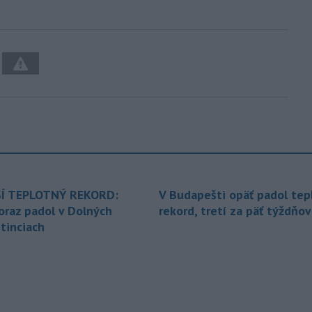
Í TEPLOTNÝ REKORD:
V Budapešti opäť padol tep
oraz padol v Dolných
rekord, tretí za päť týždňov
tinciach