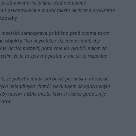
pristupovať principiálne. Keď nebudeme
dú nekontrolovane množiť takéto nechcené provizórne
Repaský.
 mestská samospráva približne pred dvoma rokmi
né objekty.
"Ich obyvateľov chceme prinútiť, aby
kde hocičo postaviť, preto sme im vyrubili nájom za
yslím, že je to správny postup a nie sú to rozhodne
li, že pokiaľ nebudú udržiavať poriadok a uhrádzať
torých nelegálnych chatrčí. Nečudujem sa oprávneným
obyvateľov nášho mesta, ktorí si riadne plnia svoje
átor.