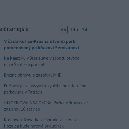
ajčítanejšie
6h
24h
7d
V časti Košice-Krásna otvorili park
pomenovaný po kňazovi Semivanovi
Na Kamzíku v Bratislave v sobotu otvoria
nové Šantisko pre deti
Brezno obnovuje zastávky MHD
Prešovský kraj vyzýva k využitiu bezplatného
parkoviska v Tatrách
INTOXIKOVALA SA OSOBA: Požiar v Braväcove
zasiahol 10 stavieb
Kruhová križovatka v Poprade v smere z
Hozelca bude hotová budúci rok