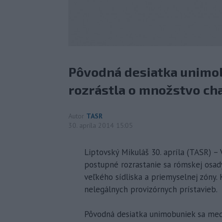
Pôvodná desiatka unimo
rozrástla o množstvo ch
Autor
TASR
30. apríla 2014 15:05
Liptovský Mikuláš 30. apríla (TASR) –
postupné rozrastanie sa rómskej osady
veľkého sídliska a priemyselnej zóny.
nelegálnych provizórnych prístavieb.
Pôvodná desiatka unimobuniek sa med