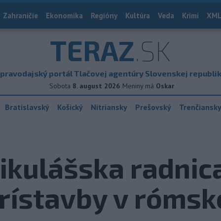
Zahraničie
Ekonomika
Regióny
Kultúra
Veda
Krimi
XML
TERAZ
.SK
pravodajský portál Tlačovej agentúry Slovenskej republi
Sobota
8. august 2026
Meniny má
Oskar
Bratislavský
Košický
Nitriansky
Prešovský
Trenčiansk
kulášska radnica
rístavby v rómsk