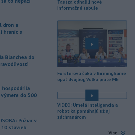
 sa to nepáči
Tautza odhalili nové
Donald Trump odvolal z funkcie Pam
informačné tabule
Bondiovú.
-
Americké ministerstvo
10:00
l dron a
zahraničných vecí v piatok
i hraníc s
oznámilo, že vláda
prezidenta
Donalda Trumpa plánuje Kolumbii
poskytnúť miliardu dolárov na pomoc
v oblasti bezpečnosti.
da Blanchea do
ravodlivosti
-
Slovenským firmám naďalej
09:40
chýbajú pracovníci s konkrétnymi
é
Forsterovú čaká v Birminghame
zručnosťami
pričom digitalizácia,
opäť dvojboj, Volka piate ME
automatizácia a AI menia obsah
i hospodárila
tradičných pozícií a vytvárajú nové
a výmere do 500
profesie. Účinným riešením na
prepojenie potrieb trhu práce s
VIDEO: Umelá inteligencia a
pracovnou silou môže byť
robotika pomáhajú už aj
rekvalifikácia.
záchranárom
SOBA: Požiar v
-
Úrady v tomto roku doposiaľ
 10 stavieb
09:09
potvrdili 241 prípadov nákazy
Viac
é