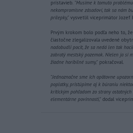
prístavieb.
"Musíme k tomuto problému 
nekompromisne zásadoví, tak sa nám bu
prílepky,"
vysvetlil viceprimátor Jozef 
Prvým krokom bolo podľa neho to, že
čiastočne zlegalizovala uvedené obyt
nadobudli pocit, že sa nedá len tak hoci
zabratý mestský pozemok. Nielen ja si m
žiadne horibilné sumy,"
pokračoval.
"Jednoznačne sme ich opätovne upozorni
poplatky, pristúpime aj k búraniu niek
kritickým pohľadom zo strany ostatných 
elementárne povinnosti,"
dodal viceprim