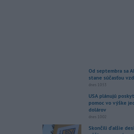
Od septembra sa A
stane súčasťou vzd
dnes 10:53
USA plánujú posky
pomoc vo výške jed
dolárov
dnes 10:02
Skončili ďalšie de