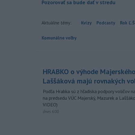
Pozorovať sa bude dať v stredu
Aktuálne témy:
Kvízy
Podcasty
Rok Ľ.Š
Komunálne voľby
HRABKO o výhode Majerského
Laššáková majú rovnakých vo
Podľa Hrabka sú z hľadiska podpory voličov na
na predsedu VÚC Majerský, Mazurek a Laššák
VIDEO)
dnes 6:00