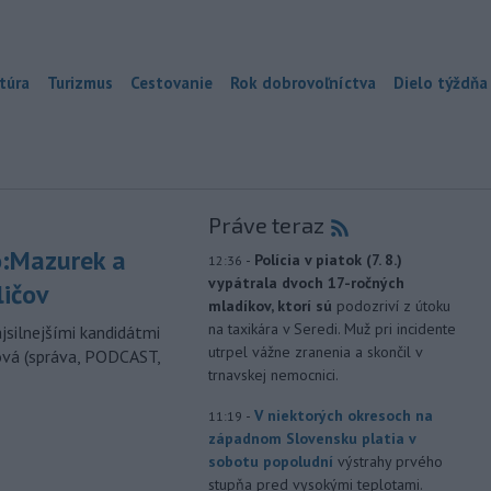
túra
Turizmus
Cestovanie
Rok dobrovoľníctva
Dielo týždňa
Práve teraz
:Mazurek a
-
Polícia v piatok (7. 8.)
12:36
vypátrala dvoch 17-ročných
ličov
mladíkov, ktorí sú
podozriví z útoku
na taxikára v Seredi. Muž pri incidente
jsilnejšími kandidátmi
utrpel vážne zranenia a skončil v
ová (správa, PODCAST,
trnavskej nemocnici.
-
V niektorých okresoch na
11:19
západnom Slovensku platia v
sobotu popoludní
výstrahy prvého
stupňa pred vysokými teplotami.