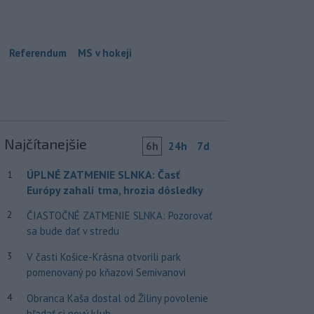
Referendum
MS v hokeji
Najčítanejšie
6h
24h
7d
ÚPLNÉ ZATMENIE SLNKA: Časť
1
Európy zahalí tma, hrozia dôsledky
2
ČIASTOČNÉ ZATMENIE SLNKA: Pozorovať
sa bude dať v stredu
3
V časti Košice-Krásna otvorili park
pomenovaný po kňazovi Semivanovi
4
Obranca Kaša dostal od Žiliny povolenie
hľadať si nový klub