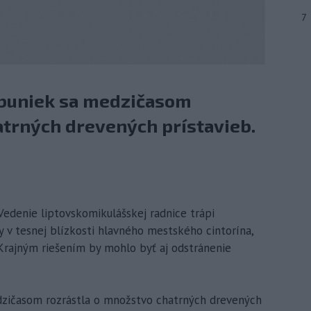
7
buniek sa medzičasom
atrných drevených prístavieb.
 Vedenie liptovskomikulášskej radnice trápi
 v tesnej blízkosti hlavného mestského cintorína,
 Krajným riešením by mohlo byť aj odstránenie
zičasom rozrástla o množstvo chatrných drevených