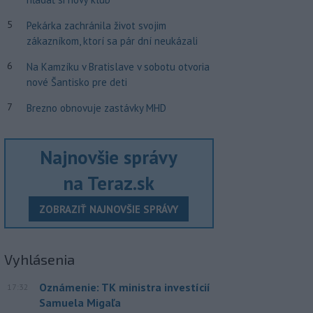
5
Pekárka zachránila život svojim
zákazníkom, ktorí sa pár dní neukázali
6
Na Kamzíku v Bratislave v sobotu otvoria
nové Šantisko pre deti
7
Brezno obnovuje zastávky MHD
Najnovšie správy
na Teraz.sk
ZOBRAZIŤ NAJNOVŠIE SPRÁVY
Vyhlásenia
Oznámenie: TK ministra investícií
17:32
Samuela Migaľa