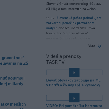
Slovenský hydrometeorologický ústav
(SHMÚ) o tom informuje na webe.
-
Slovenská pošta pokračuje v
11:13
zatváraní pobočiek prevažne v
malých
obciach. Od začiatku roka
trvalo ukončilo prevádzku 41
nepovinných prevádzok, ktoré
fungovali nad rámec poštovej licencie.
Viac
-
Nepálski záchranári
10:58
Videá a prenosy
I gramotnosť
spozorovali päť tiel na mieste, kde
TASR TV
minulý
rok zmizli piati horolezci,
elávania na ZŠ
uviedli v sobotu tamojšie orgány.
TASR o tom informuje podľa správy
tnúť Kolumbii
agentúry Reuters.
Deväť Slovákov zabojuje na ME
nej miliardy
v Paríži o čo najlepšie výsledky
-
Senát Spojených štátov v
10:47
sobotu schválil Todda Blanchea
ako ministra
spravodlivosti. Blanche
bol poverený vedením tohto rezortu
siatky menších
VIDEO: Pri pamätníku Hartmuta
od apríla, keď americký prezident