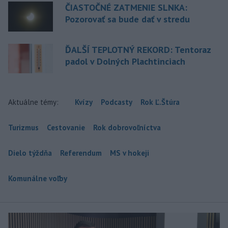
ČIASTOČNÉ ZATMENIE SLNKA:
Pozorovať sa bude dať v stredu
ĎALŠÍ TEPLOTNÝ REKORD: Tentoraz
padol v Dolných Plachtinciach
Aktuálne témy:
Kvízy
Podcasty
Rok Ľ.Štúra
Turizmus
Cestovanie
Rok dobrovoľníctva
Dielo týždňa
Referendum
MS v hokeji
Komunálne voľby