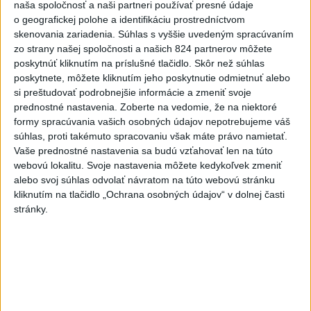
Práve teraz
naša spoločnosť a naši partneri používať presné údaje
o geografickej polohe a identifikáciu prostredníctvom
-
Pri výbuchu jadrovej bomby v japonskom meste Nagasaki
08:19
skenovania zariadenia. Súhlas s vyššie uvedeným spracúvaním
9. augusta 1945
zomrelo bezprostredne približne 39.000 ľudí, do
zo strany našej spoločnosti a našich 824 partnerov môžete
konca roka potom podľa odhadov až okolo 60.000-80.000. V
poskytnúť kliknutím na príslušné tlačidlo. Skôr než súhlas
rozhovore pri príležitosti 81. výročia tejto udalosti to uviedol jadrový
poskytnete, môžete kliknutím jeho poskytnutie odmietnuť alebo
fyzik Venhart.
si preštudovať podrobnejšie informácie a zmeniť svoje
prednostné nastavenia.
Zoberte na vedomie, že na niektoré
formy spracúvania vašich osobných údajov nepotrebujeme váš
Viac
Videá a prenosy TASR TV
súhlas, proti takémuto spracovaniu však máte právo namietať.
Vaše prednostné nastavenia sa budú vzťahovať len na túto
webovú lokalitu. Svoje nastavenia môžete kedykoľvek zmeniť
Deväť Slovákov zabojuje na ME v Paríži
alebo svoj súhlas odvolať návratom na túto webovú stránku
o čo najlepšie výsledky
kliknutím na tlačidlo „Ochrana osobných údajov“ v dolnej časti
stránky.
Viac
Najčítanejšie
6h
24h
7d
DRÁMA V PARLAMENTE: Poslankyňa
1