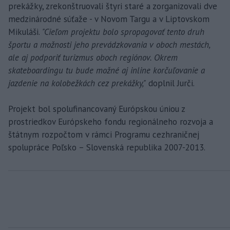
prekážky, zrekonštruovali štyri staré a zorganizovali dve
medzinárodné súťaže - v Novom Targu a v Liptovskom
Mikuláši.
"Cieľom projektu bolo spropagovať tento druh
športu a možnosti jeho prevádzkovania v oboch mestách,
ale aj podporiť turizmus oboch regiónov. Okrem
skateboardingu tu bude možné aj inline korčuľovanie a
jazdenie na kolobežkách cez prekážky,"
doplnil Jurči.
Projekt bol spolufinancovaný Európskou úniou z
prostriedkov Európskeho fondu regionálneho rozvoja a
štátnym rozpočtom v rámci Programu cezhraničnej
spolupráce Poľsko – Slovenská republika 2007-2013.