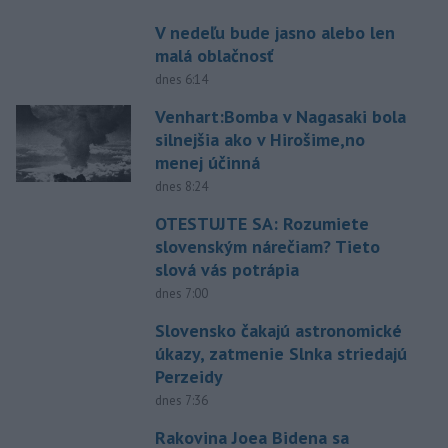
V nedeľu bude jasno alebo len
malá oblačnosť
dnes 6:14
Venhart:Bomba v Nagasaki bola
silnejšia ako v Hirošime,no
menej účinná
dnes 8:24
OTESTUJTE SA: Rozumiete
slovenským nárečiam? Tieto
slová vás potrápia
dnes 7:00
Slovensko čakajú astronomické
úkazy, zatmenie Slnka striedajú
Perzeidy
dnes 7:36
Rakovina Joea Bidena sa