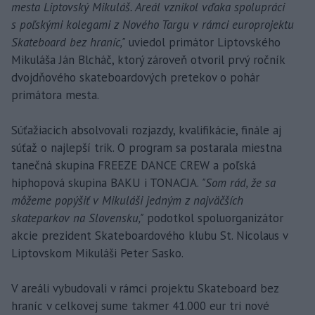
mesta Liptovský Mikuláš. Areál vznikol vďaka spolupráci
s poľskými kolegami z Nového Targu v rámci europrojektu
Skateboard bez hraníc,"
uviedol primátor Liptovského
Mikuláša Ján Blcháč, ktorý zároveň otvoril prvý ročník
dvojdňového skateboardových pretekov o pohár
primátora mesta.
Súťažiacich absolvovali rozjazdy, kvalifikácie, finále aj
súťaž o najlepší trik. O program sa postarala miestna
tanečná skupina FREEZE DANCE CREW a poľská
hiphopová skupina BAKU i TONACJA.
"Som rád, že sa
môžeme popýšiť v Mikuláši jedným z najväčších
skateparkov na Slovensku,"
podotkol spoluorganizátor
akcie prezident Skateboardového klubu St. Nicolaus v
Liptovskom Mikuláši Peter Sasko.
V areáli vybudovali v rámci projektu Skateboard bez
hraníc v celkovej sume takmer 41.000 eur tri nové