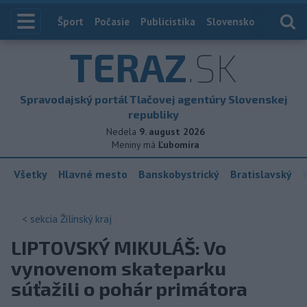
Index
Šport
Počasie
Publicistika
Slovensko
Zahranič
TERAZ
.SK
Spravodajský portál Tlačovej agentúry Slovenskej
republiky
Nedela
9. august 2026
Meniny má
Ľubomíra
Všetky
Hlavné mesto
Banskobystrický
Bratislavský
< sekcia
Žilinský kraj
LIPTOVSKÝ MIKULÁŠ: Vo
vynovenom skateparku
súťažili o pohár primátora