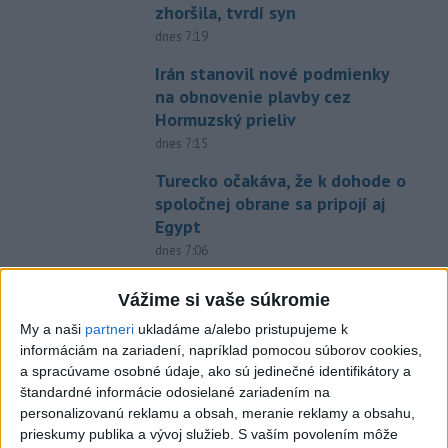
zhoršila, tvrdí syn
dnes 7:19
Irán stanovil nové podmienky
na obnovenie plavby cez
Hormuzský prieliv
dnes 7:15
Turecko očakáva, že k dohode o
spoločnej obrane sa pripojí aj
Egypt
dnes 7:06
Ľubomíra je kolegiálna
Vážime si vaše súkromie
dnes 6:45
My a naši
partneri
ukladáme a/alebo pristupujeme k
FIFA odsúdila kontroverzné
informáciám na zariadení, napríklad pomocou súborov cookies,
informácie ohľadom prezidenta
a spracúvame osobné údaje, ako sú jedinečné identifikátory a
Infantina
štandardné informácie odosielané zariadením na
personalizovanú reklamu a obsah, meranie reklamy a obsahu,
dnes 7:10
prieskumy publika a vývoj služieb.
S vaším povolením môže