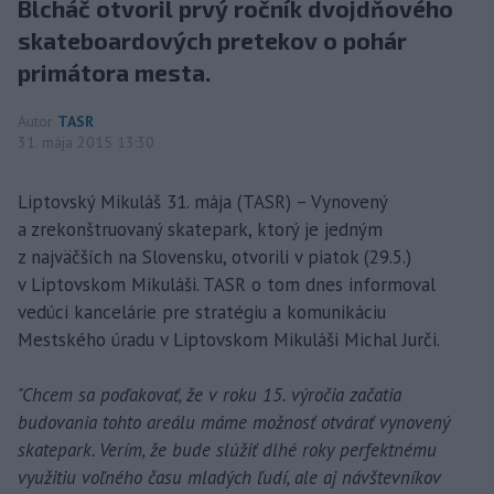
Blcháč otvoril prvý ročník dvojdňového
skateboardových pretekov o pohár
primátora mesta.
Autor
TASR
31. mája 2015 13:30
Liptovský Mikuláš 31. mája (TASR) – Vynovený
a zrekonštruovaný skatepark, ktorý je jedným
z najväčších na Slovensku, otvorili v piatok (29.5.)
v Liptovskom Mikuláši. TASR o tom dnes informoval
vedúci kancelárie pre stratégiu a komunikáciu
Mestského úradu v Liptovskom Mikuláši Michal Jurči.
"Chcem sa poďakovať, že v roku 15. výročia začatia
budovania tohto areálu máme možnosť otvárať vynovený
skatepark. Verím, že bude slúžiť dlhé roky perfektnému
využitiu voľného času mladých ľudí, ale aj návštevníkov