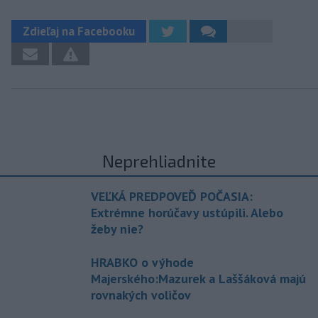
Zdieľaj na Facebooku
Neprehliadnite
VEĽKÁ PREDPOVEĎ POČASIA:
Extrémne horúčavy ustúpili. Alebo
žeby nie?
HRABKO o výhode
Majerského:Mazurek a Laššáková majú
rovnakých voličov