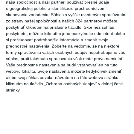
naša spoločnosť a naši partneri používať presné údaje
Komunálne voľby
o geografickej polohe a identifikáciu prostredníctvom
skenovania zariadenia. Súhlas s vyššie uvedeným spracúvaním
zo strany našej spoločnosti a našich 824 partnerov môžete
poskytnúť kliknutím na príslušné tlačidlo. Skôr než súhlas
poskytnete, môžete kliknutím jeho poskytnutie odmietnuť alebo
si preštudovať podrobnejšie informácie a zmeniť svoje
prednostné nastavenia.
Zoberte na vedomie, že na niektoré
formy spracúvania vašich osobných údajov nepotrebujeme váš
súhlas, proti takémuto spracovaniu však máte právo namietať.
Vaše prednostné nastavenia sa budú vzťahovať len na túto
webovú lokalitu. Svoje nastavenia môžete kedykoľvek zmeniť
alebo svoj súhlas odvolať návratom na túto webovú stránku
kliknutím na tlačidlo „Ochrana osobných údajov“ v dolnej časti
stránky.
J. Božik: Financovanie samospráv nie je
ich jediný problém