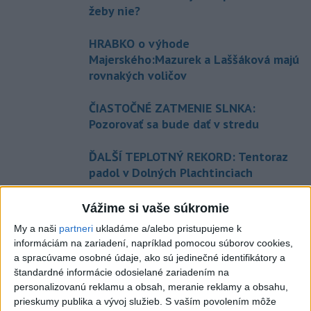
žeby nie?
HRABKO o výhode
Majerského:Mazurek a Laššáková majú
rovnakých voličov
ČIASTOČNÉ ZATMENIE SLNKA:
Pozorovať sa bude dať v stredu
ĎALŠÍ TEPLOTNÝ REKORD: Tentoraz
padol v Dolných Plachtinciach
Vážime si vaše súkromie
Aktuálne témy:
Kvízy
Podcasty
Rok Ľ.Štúra
My a naši
partneri
ukladáme a/alebo pristupujeme k
informáciám na zariadení, napríklad pomocou súborov cookies,
Turizmus
Cestovanie
Rok dobrovoľníctva
a spracúvame osobné údaje, ako sú jedinečné identifikátory a
štandardné informácie odosielané zariadením na
personalizovanú reklamu a obsah, meranie reklamy a obsahu,
Dielo týždňa
Referendum
MS v hokeji
prieskumy publika a vývoj služieb.
S vaším povolením môže