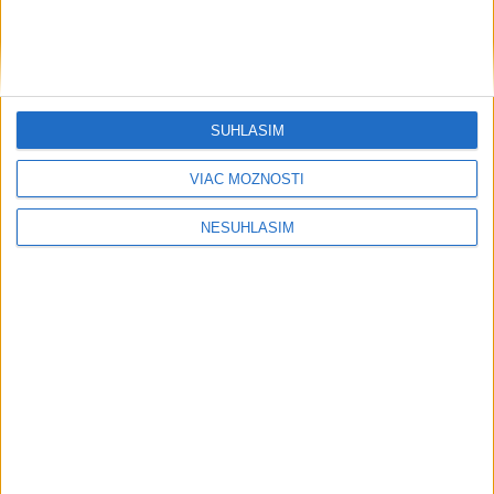
Arábii
Ekonomika
Ceny ropy vzrástli, cena Brentu
SÚHLASÍM
prekročila 83,50 USD za barel
dnes 11:39
VIAC MOŽNOSTÍ
NESÚHLASÍM
EÚ vyčlenila na vedu a výskum 130 miliárd eur, SR je piata
najhoršia
Agrorezort: Výmera lesných pozemkov a porastov sa
dlhodobo zvyšuje
Informačné modelovanie stavieb mení spôsob navrhovania
aj stavania
Regióny