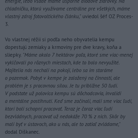
energie, lebo všade máme úsporné diódové žiarovky. Na
chladničku, ktorú využívame centrálne pre všetkých, máme
vlastný zdroj fotovoltického článku,"
uviedol šéf OZ Proces-
3.
Vo vlastnej réžii si podľa neho obyvatelia kempu
dopestujú zemiaky a krmoviny pre dve kravy, koňa a
sliepky.
"Máme okolo 7 hektárov poľa, ktoré sme viac-menej
vyklčovali po rôznych miestach, kde to bolo nevyužité.
Majitelia nás nechali na pokoji, lebo sa im staráme
o pozemok. Pobyt v kempe je založený na činnosti, ale
problém je s pracovnou silou. Je tu približne 50 ľudí.
V podstate už polovica kempu sú dôchodcovia, invalidi
a mentálne postihnutí. Keď sme začínali, mali sme viac ľudí,
ktorí boli schopní pracovať. Teraz je čoraz viac ľudí
bezvládnych, pracovať už nedokáže 70 % z nich. Skôr by
mali byť v ústavoch, ako u nás, ale to zatiaľ zvládame,"
dodal Diškanec.