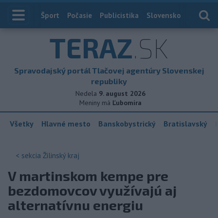
Index
Šport
Počasie
Publicistika
Slovensko
Zahranič
TERAZ
.SK
Spravodajský portál Tlačovej agentúry Slovenskej
republiky
Nedela
9. august 2026
Meniny má
Ľubomíra
Všetky
Hlavné mesto
Banskobystrický
Bratislavský
< sekcia
Žilinský kraj
V martinskom kempe pre
bezdomovcov využívajú aj
alternatívnu energiu