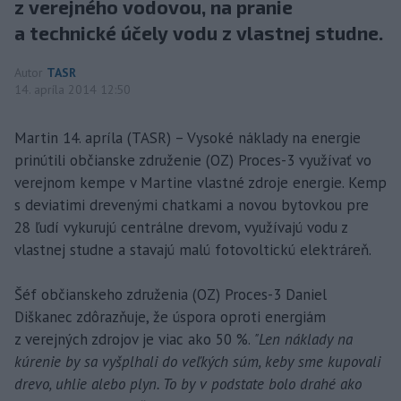
z verejného vodovou, na pranie
a technické účely vodu z vlastnej studne.
Autor
TASR
14. apríla 2014 12:50
Martin 14. apríla (TASR) – Vysoké náklady na energie
prinútili občianske združenie (OZ) Proces-3 využívať vo
verejnom kempe v Martine vlastné zdroje energie. Kemp
s deviatimi drevenými chatkami a novou bytovkou pre
28 ľudí vykurujú centrálne drevom, využívajú vodu z
vlastnej studne a stavajú malú fotovoltickú elektráreň.
Šéf občianskeho združenia (OZ) Proces-3 Daniel
Diškanec zdôrazňuje, že úspora oproti energiám
z verejných zdrojov je viac ako 50 %.
"Len náklady na
kúrenie by sa vyšplhali do veľkých súm, keby sme kupovali
drevo, uhlie alebo plyn. To by v podstate bolo drahé ako