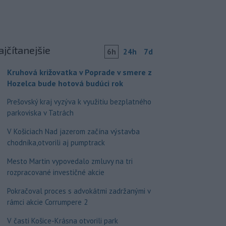
ajčítanejšie
6h
24h
7d
Kruhová križovatka v Poprade v smere z
Hozelca bude hotová budúci rok
Prešovský kraj vyzýva k využitiu bezplatného
parkoviska v Tatrách
V Košiciach Nad jazerom začína výstavba
chodníka,otvorili aj pumptrack
Mesto Martin vypovedalo zmluvy na tri
rozpracované investičné akcie
Pokračoval proces s advokátmi zadržanými v
rámci akcie Corrumpere 2
V časti Košice-Krásna otvorili park