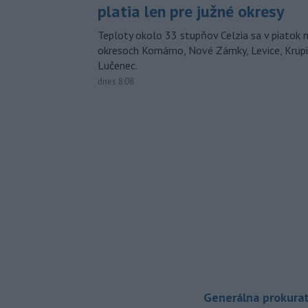
platia len pre južné okresy
Teploty okolo 33 stupňov Celzia sa v piatok 
okresoch Komárno, Nové Zámky, Levice, Krupin
Lučenec.
dnes 8:08
Generálna prokurat