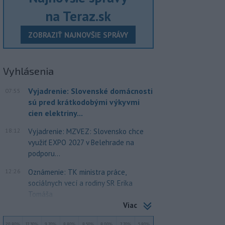
na Teraz.sk
ZOBRAZIŤ NAJNOVŠIE SPRÁVY
Vyhlásenia
Vyjadrenie: Slovenské domácnosti
07:55
sú pred krátkodobými výkyvmi
cien elektriny...
18:12
Vyjadrenie: MZVEZ: Slovensko chce
využiť EXPO 2027 v Belehrade na
podporu...
12:26
Oznámenie: TK ministra práce,
sociálnych vecí a rodiny SR Erika
Tomáša
Viac