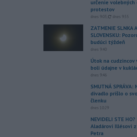
určenie volebných
protestov
aktualizované
dnes 9:03
,
dnes 9:55
ZATMENIE SLNKA A
SLOVENSKU: Pozoro
budúci týždeň
dnes 9:40
Útok na cudzincov v
boli údajne v kuklá
dnes 9:46
SMUTNÁ SPRÁVA: M
divadlo prišlo o sv
členku
dnes 10:29
NEVIDELI STE HO? 
Aladárovi Illésovi 
Petra