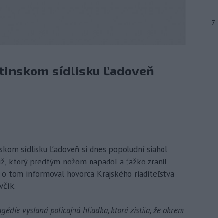
7
rtinskom sídlisku Ľadoveň
skom sídlisku Ľadoveň si dnes popoludní siahol
už, ktorý predtým nožom napadol a ťažko zranil
 o tom informoval hovorca Krajského riaditeľstva
včík.
édie vyslaná policajná hliadka, ktorá zistila, že okrem