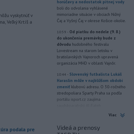
horúčavy a nedostatok pitnej vody
boli do odvolania vyhlásené
mimoriadne situácie v obciach Nižný
môžu vyskytnúť v
Čaj a Vyšný Čaj v okrese Košice-okolie.
a, Veľký Krtíš a
-
Od piatku do nedele (9. 8.)
10:59
do ukončenia premávky bude z
dôvodu
hudobného festivalu
Lovestream na starom letisku v
bratislavských Vajnoroch upravená
organizácia MHD v oblasti Vajnôr.
-
Slovenský futbalista Lukáš
10:44
Haraslín môže v najbližšom období
zmeniť
klubovú adresu. O 30-ročného
stredopoliara Sparty Praha sa podľa
portálu isport.cz zaujíma
saudskoarabský Al-Fateh.
Viac
-
Vo veku 94 rokov zomrela 29.
10:23
júla 2026 herečka a dlhoročná
Videá a prenosy
úra podala pre
členka
Slovenského komorného