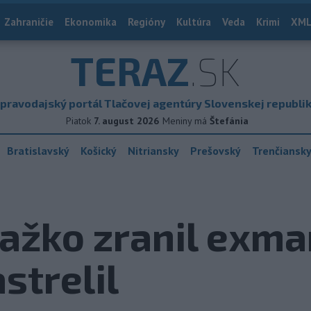
Zahraničie
Ekonomika
Regióny
Kultúra
Veda
Krimi
XML
TERAZ
.SK
pravodajský portál Tlačovej agentúry Slovenskej republi
Piatok
7. august 2026
Meniny má
Štefánia
Bratislavský
Košický
Nitriansky
Prešovský
Trenčiansk
ažko zranil exma
strelil