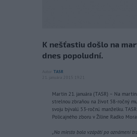
K nešťastiu došlo na ma
dnes popoludní.
Autor
TASR
21. januára 2015 19:21
Martin 21. januára (TASR) – Na martin
strelnou zbraňou na život 58-ročný m
svoju bývalú 53-ročnú manželku. TASR
Policajného zboru v Žiline Radko Mora
„Na miesto bola vzápätí po oznámení trag