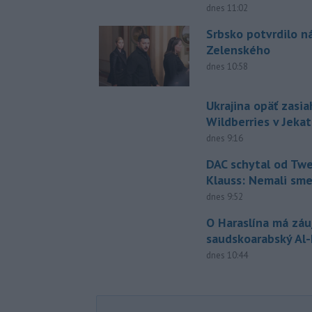
dnes 11:02
Srbsko potvrdilo n
Zelenského
dnes 10:58
Ukrajina opäť zasia
Wildberries v Jeka
dnes 9:16
DAC schytal od Twe
Klauss: Nemali sm
dnes 9:52
O Haraslína má zá
saudskoarabský Al
dnes 10:44