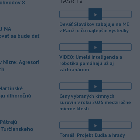
TASR TV
divadla (SKD) v Martine Helena
 obvodov 8
Sudická.
-
Národná diaľničná
10:15
Deväť Slovákov zabojuje na ME
spoločnosť (NDS) ukončila výmenu
J NA
v Paríži o čo najlepšie výsledky
mostného
záveru na ľavej strane
vať sa bude dať
mosta Lanfranconi, ktorý je súčasťou
bratislavskej diaľnice D2.
VIDEO: Umelá inteligencia a
-
Počet potvrdených prípadov
10:02
 Nitre: Agresori
robotika pomáhajú už aj
nákazy vírusovým ochorením
ebola
ch
záchranárom
v Konžskej demokratickej republike
(KDR) presiahol hranicu 4000.
artinské
-
V stredu sa bude dať
09:24
oju dlhoročnú
pozorovať čiastočné zatmenie
Ceny vybraných kŕmnych
Slnka i
maximum roja Perzeidy
surovín v roku 2025 medziročne
mierne klesli
-
Generálna prokuratúra SR
09:01
podala v súvislosti s určením
Pátrajú
volebných
obvodov celkovo osem
z Turčianskeho
protestov prokurátora, a to proti
Tomáš: Projekt Ľudia a hrady
piatim uzneseniam mestských