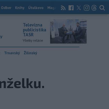
 Odber
Knihy
Útulkovo
Magazín
News Now
Archív
TASR
Televízna
publicistika
TASR
ky
Všetky relácie
y
Trnavský
Žilinský
nželku.