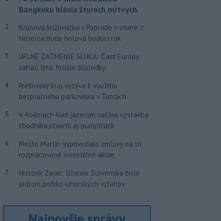
Bangkoku hlásia štyroch mŕtvych
2
Kruhová križovatka v Poprade v smere z
Hozelca bude hotová budúci rok
3
ÚPLNÉ ZATMENIE SLNKA: Časť Európy
zahalí tma, hrozia dôsledky
4
Prešovský kraj vyzýva k využitiu
bezplatného parkoviska v Tatrách
5
V Košiciach Nad jazerom začína výstavba
chodníka,otvorili aj pumptrack
6
Mesto Martin vypovedalo zmluvy na tri
rozpracované investičné akcie
7
Historik Zajac: Územie Slovenska bolo
jadrom poľsko-uhorských vzťahov
Najnovšie správy