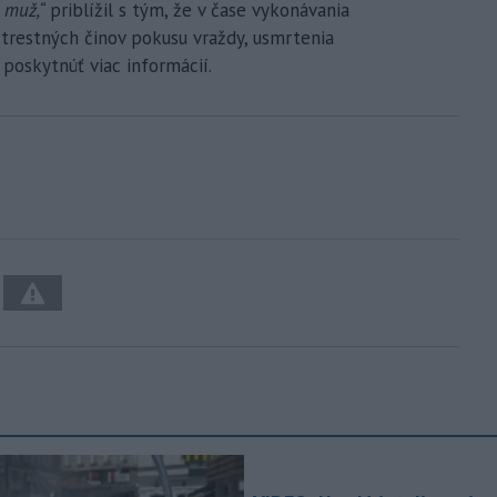
y muž,“
priblížil s tým, že v čase vykonávania
trestných činov pokusu vraždy, usmrtenia
oskytnúť viac informácií.