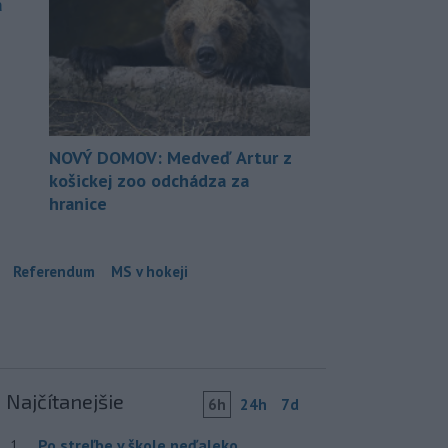
a
NOVÝ DOMOV: Medveď Artur z
košickej zoo odchádza za
hranice
Referendum
MS v hokeji
Najčítanejšie
6h
24h
7d
Po streľbe v škole neďaleko
1