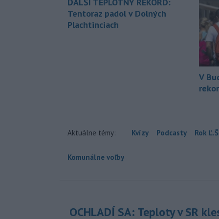
ĎALŠÍ TEPLOTNÝ REKORD:
Tentoraz padol v Dolných
Plachtinciach
V Bu
rekor
Aktuálne témy:
Kvízy
Podcasty
Rok Ľ.Š
Komunálne voľby
OCHLADÍ SA: Teploty v SR kle