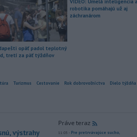
VIDEO: Umelá inteligencia 
robotika pomáhajú už aj
záchranárom
dapešti opäť padol teplotný
d, tretí za päť týždňov
túra
Turizmus
Cestovanie
Rok dobrovoľníctva
Dielo týždňa
Práve teraz
snú, výstrahy
-
Pre pretrvávajúce sucho,
11:03