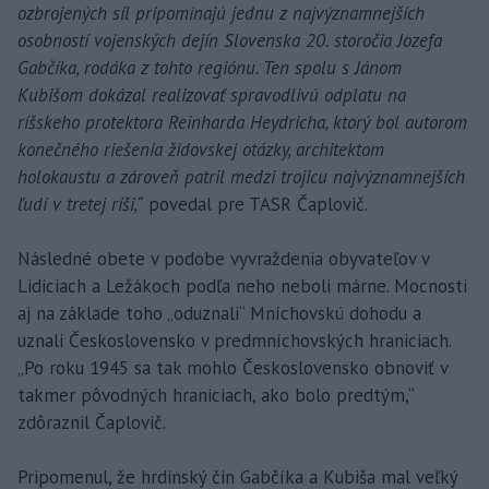
ozbrojených síl pripomínajú jednu z najvýznamnejších
osobností vojenských dejín Slovenska 20. storočia Jozefa
Gabčíka, rodáka z tohto regiónu. Ten spolu s Jánom
Kubišom dokázal realizovať spravodlivú odplatu na
ríšskeho protektora Reinharda Heydricha, ktorý bol autorom
konečného riešenia židovskej otázky, architektom
holokaustu a zároveň patril medzi trojicu najvýznamnejších
ľudí v tretej ríši,“
povedal pre TASR Čaplovič.
Následné obete v podobe vyvraždenia obyvateľov v
Lidiciach a Ležákoch podľa neho neboli márne. Mocnosti
aj na základe toho „oduznali“ Mníchovskú dohodu a
uznali Československo v predmníchovských hraniciach.
„Po roku 1945 sa tak mohlo Československo obnoviť v
takmer pôvodných hraniciach, ako bolo predtým,“
zdôraznil Čaplovič.
Pripomenul, že hrdinský čin Gabčíka a Kubiša mal veľký