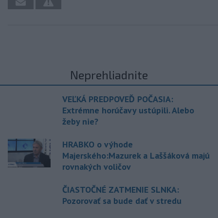
Neprehliadnite
VEĽKÁ PREDPOVEĎ POČASIA:
Extrémne horúčavy ustúpili. Alebo
žeby nie?
HRABKO o výhode
Majerského:Mazurek a Laššáková majú
rovnakých voličov
ČIASTOČNÉ ZATMENIE SLNKA:
Pozorovať sa bude dať v stredu