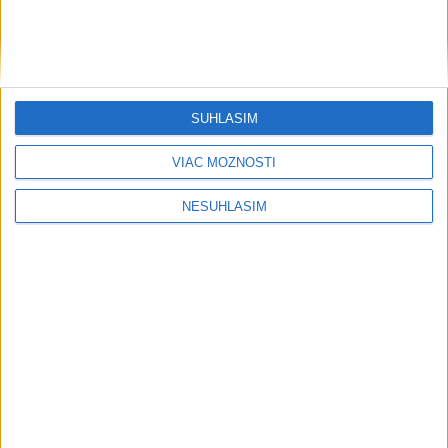
....
SÚHLASÍM
VIAC MOŽNOSTÍ
NESÚHLASÍM
....