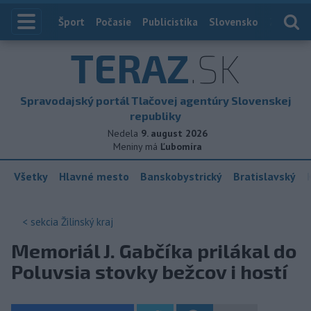
Index
Šport
Počasie
Publicistika
Slovensko
Zahranič
TERAZ
.SK
Spravodajský portál Tlačovej agentúry Slovenskej
republiky
Nedela
9. august 2026
Meniny má
Ľubomíra
Všetky
Hlavné mesto
Banskobystrický
Bratislavský
< sekcia
Žilinský kraj
Memoriál J. Gabčíka prilákal do
Poluvsia stovky bežcov i hostí