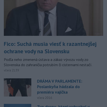
Fico: Suchá musia viesť k razantnejšej
ochrane vody na Slovensku
Podľa neho zmenená ústava a zákaz vývozu vody zo
Slovenska do zahraničia potrubím či cisternami nestačí.
včera 21:39
DRÁMA V PARLAMENTE:
Poslankyňa hádzala do
premiéra vajíčka
včera 20:16
Typ dronu, ktorý vybuchol v