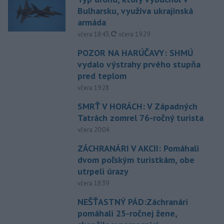
Bulharsku, využíva ukrajinská
armáda
aktualizované
včera 18:43
,
včera 19:29
POZOR NA HARÚČAVY: SHMÚ
vydalo výstrahy prvého stupňa
pred teplom
včera 19:28
SMRŤ V HORÁCH: V Západných
Tatrách zomrel 76-ročný turista
včera 20:04
ZÁCHRANÁRI V AKCII: Pomáhali
dvom poľským turistkám, obe
utrpeli úrazy
včera 18:39
NEŠŤASTNÝ PÁD:Záchranári
pomáhali 25-ročnej žene,