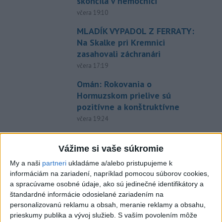
skončila v nemocnici
včera 19:10
MLADÍK VYPADOL Z FERRATY:
Na Skalke pri Kremnici
zasahovali záchranári
včera 17:19
Omán: Rokovania o
Hormuzskom prielive sú
pozitívne a konštruktívne
včera 19:24
STOVKY NASADENÝCH
HASIČOV: Zasahujú pri lesnom
Vážime si vaše súkromie
požiari v Andalúzii
My a naši
partneri
ukladáme a/alebo pristupujeme k
včera 17:13
informáciám na zariadení, napríklad pomocou súborov cookies,
a spracúvame osobné údaje, ako sú jedinečné identifikátory a
Práve teraz
štandardné informácie odosielané zariadením na
personalizovanú reklamu a obsah, meranie reklamy a obsahu,
-
Okresný úrad (OÚ) Malacky vyhlásil v súvislosti s
21:43
prieskumy publika a vývoj služieb.
S vaším povolením môže
požiarom
veľkého rozsahu vo Vojenskom obvode (VO) Záhorie