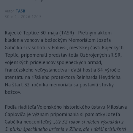
Autor
TASR
30. mája 2026 12:15
Rajecké Teplice 30. mája (TASR) - Pietnym aktom
kladenia vencov a bežeckým Memoriálom Jozefa
Gabčíka si v sobotu v Poluvsí, mestskej časti Rajeckých
Teplíc, pripomenuli predstavitelia Ozbrojených síl SR,
vojenských pridelencov spojeneckých armád,
francúzskeho veľvyslanectva i ďalší hostia 84. výročie
atentátu na ríšskeho protektora Reinharda Heydricha.
Na štart 32. ročníka memoriálu sa postavili stovky
bežcov.
Podľa riaditeľa Vojenského historického ústavu Miloslava
Čaploviča je význam pripomínania si pamiatky Jozefa
Gabčíka neoceniteľný.
„Už 32 rokov si nielen výsadkári z
5. pluku špeciálneho určenia v Žiline, ale i ďalší príslušníci