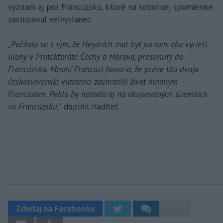
význam aj pre Francúzsko, ktoré na sobotnej spomienke
zastupoval veľvyslanec.
„Počítalo sa s tým, že Heydrich mal byť po tom, ako vyrieši
úlohy v Protektoráte Čechy a Morava, presunutý do
Francúzska. Mnohí Francúzi hovoria, že práve títo dvaja
československí vlastenci zachránili život mnohým
Francúzom. Peklo by nastalo aj na okupovaných územiach
vo Francúzsku,“
doplnil riaditeľ.
Zdieľaj na Facebooku