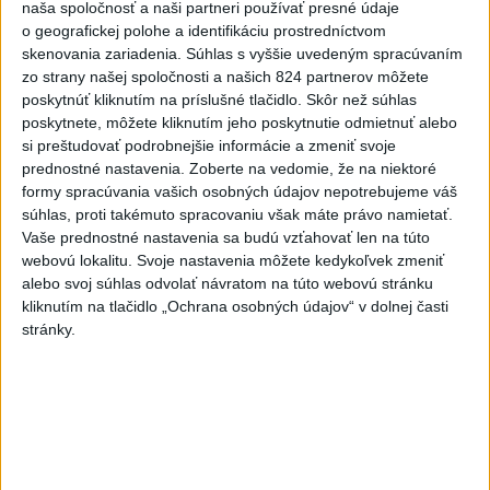
naša spoločnosť a naši partneri používať presné údaje
mimoriadnu situáciu. Jej vyhlásenie umožní v dotknutej lokalite
o geografickej polohe a identifikáciu prostredníctvom
efektívnejšiu koordináciu nasadených síl a prostriedkov.
skenovania zariadenia. Súhlas s vyššie uvedeným spracúvaním
zo strany našej spoločnosti a našich 824 partnerov môžete
Viac
poskytnúť kliknutím na príslušné tlačidlo. Skôr než súhlas
Videá a prenosy TASR TV
poskytnete, môžete kliknutím jeho poskytnutie odmietnuť alebo
si preštudovať podrobnejšie informácie a zmeniť svoje
Deväť Slovákov zabojuje na ME v Paríži
prednostné nastavenia.
Zoberte na vedomie, že na niektoré
o čo najlepšie výsledky
formy spracúvania vašich osobných údajov nepotrebujeme váš
súhlas, proti takémuto spracovaniu však máte právo namietať.
Vaše prednostné nastavenia sa budú vzťahovať len na túto
Viac
webovú lokalitu. Svoje nastavenia môžete kedykoľvek zmeniť
Najčítanejšie
alebo svoj súhlas odvolať návratom na túto webovú stránku
kliknutím na tlačidlo „Ochrana osobných údajov“ v dolnej časti
6h
24h
7d
stránky.
DRÁMA V PARLAMENTE: Poslankyňa
1
hádzala do premiéra vajíčka
2
Kúpele Brusno pripravujú 19. ročník festivalu Jozefa
Bednárika