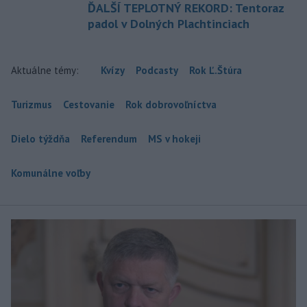
ĎALŠÍ TEPLOTNÝ REKORD: Tentoraz
padol v Dolných Plachtinciach
Aktuálne témy:
Kvízy
Podcasty
Rok Ľ.Štúra
Turizmus
Cestovanie
Rok dobrovoľníctva
Dielo týždňa
Referendum
MS v hokeji
Komunálne voľby