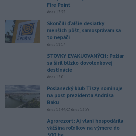
Fire Point
dnes 13:55
Skončili ďalšie desiatky
menších pôšt, samosprávam sa
to nepáči
dnes 11:17
STOVKY EVAKUOVANÝCH: Požiar
sa šíril blízko dovolenkovej
destinácie
dnes 15:01
Poslanecký klub Tiszy nominuje
na post prezidenta Andrása
Baku
aktualizované
dnes 13:44
,
dnes 13:59
Agrorezort: Aj vlani hospodárila
väčšina roľníkov na výmere do
500 ha