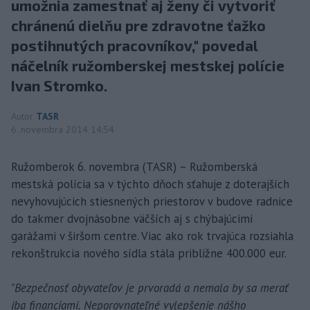
umožnia zamestnať aj ženy či vytvoriť
chránenú dielňu pre zdravotne ťažko
postihnutých pracovníkov," povedal
náčelník ružomberskej mestskej polície
Ivan Stromko.
Autor
TASR
6. novembra 2014 14:54
Ružomberok 6. novembra (TASR) – Ružomberská
mestská polícia sa v týchto dňoch sťahuje z doterajších
nevyhovujúcich stiesnených priestorov v budove radnice
do takmer dvojnásobne väčších aj s chýbajúcimi
garážami v širšom centre. Viac ako rok trvajúca rozsiahla
rekonštrukcia nového sídla stála približne 400.000 eur.
"Bezpečnosť obyvateľov je prvoradá a nemala by sa merať
iba financiami. Neporovnateľné vylepšenie nášho