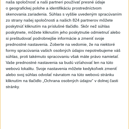
stredu
naša spoločnosť a naši partneri používať presné údaje
o geografickej polohe a identifikáciu prostredníctvom
4
V časti Košice-Krásna otvorili park pomenovaný po
skenovania zariadenia. Súhlas s vyššie uvedeným spracúvaním
kňazovi Semivanovi
zo strany našej spoločnosti a našich 824 partnerov môžete
poskytnúť kliknutím na príslušné tlačidlo. Skôr než súhlas
5
ÚPLNÉ ZATMENIE SLNKA: Časť Európy zahalí tma,
poskytnete, môžete kliknutím jeho poskytnutie odmietnuť alebo
hrozia dôsledky
si preštudovať podrobnejšie informácie a zmeniť svoje
prednostné nastavenia.
Zoberte na vedomie, že na niektoré
6
INTOXIKOVALA SA OSOBA: Požiar v Braväcove zasiahol
formy spracúvania vašich osobných údajov nepotrebujeme váš
10 stavieb
súhlas, proti takémuto spracovaniu však máte právo namietať.
Vaše prednostné nastavenia sa budú vzťahovať len na túto
7
Pekárka zachránila život svojim zákazníkom, ktorí sa pár
webovú lokalitu. Svoje nastavenia môžete kedykoľvek zmeniť
dní neukázali
alebo svoj súhlas odvolať návratom na túto webovú stránku
kliknutím na tlačidlo „Ochrana osobných údajov“ v dolnej časti
stránky.
Najnovšie správy na Teraz.sk
Vyhlásenia
Priame prenosy z Národnej rady SR