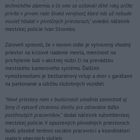
technického zázemia, o čo sme sa usilovali dlhé roky, určite
privíta v prvom rade široká verejnosť, ktorá nás už nebude
musieť hľadať v pivničných priestoroch,"
uviedol náčelník
mestskej polície Ivan Stromko.
Zároveň spresnil, že v novom sídle je vytvorený vhodný
priestor na krízové riadenie mesta, miestnosť na
prichýlenie ľudí v akútnej núdzi či na prevádzku
mestského kamerového systému. Ďalšími
vymoženosťami je bezbariérový vstup a dvor s garážami
na parkovanie a údržbu služobných vozidiel.
"Nové priestory nám v budúcnosti umožnia zamestnať aj
ženy či vytvoriť chránenú dielňu pre zdravotne ťažko
postihnutých pracovníkov,
" dodal náčelník ružomberskej
mestskej polície. V opustených pôvodných priestoroch
budú pôsobiť terénni sociálni pracovníci a koordinátori
malých obecných služieb.