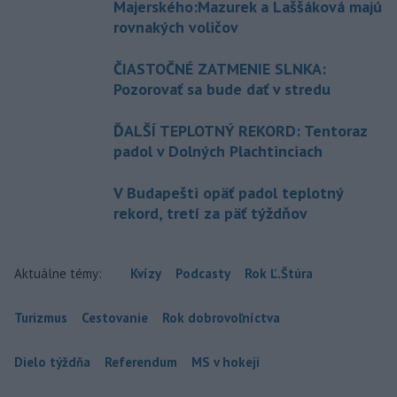
Majerského:Mazurek a Laššáková majú
rovnakých voličov
ČIASTOČNÉ ZATMENIE SLNKA:
Pozorovať sa bude dať v stredu
ĎALŠÍ TEPLOTNÝ REKORD: Tentoraz
padol v Dolných Plachtinciach
V Budapešti opäť padol teplotný
rekord, tretí za päť týždňov
Aktuálne témy:
Kvízy
Podcasty
Rok Ľ.Štúra
Turizmus
Cestovanie
Rok dobrovoľníctva
Dielo týždňa
Referendum
MS v hokeji