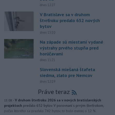
dnes 12:27
V Bratislave sa v druhom
štvrťroku predalo 652 nových
bytov
dnes 15:10
Na západe sú miestami vydané
výstrahy prvého stupňa pred
horúčavami
dnes 11:21
Slovenská miešaná štafeta
siedma, zlato pre Nemcov
dnes 12:19
Práve teraz
-
V druhom štvrťroku 2026 sa v nových bratislavských
15:08
projektoch
predalo 652 bytov. V porovnaní s prvým štvrťrokom,
počas ktorého sa predalo 742 bytov, to bolo menej o 12 %.