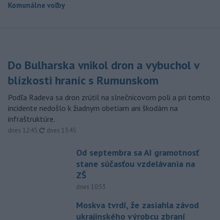
Komunálne voľby
Do Bulharska vnikol dron a vybuchol v
blízkosti hraníc s Rumunskom
Podľa Radeva sa dron zrútil na slnečnicovom poli a pri tomto
incidente nedošlo k žiadnym obetiam ani škodám na
infraštruktúre.
aktualizované
dnes 12:45
,
dnes 13:45
Od septembra sa AI gramotnosť
stane súčasťou vzdelávania na
ZŠ
dnes 10:53
Moskva tvrdí, že zasiahla závod
ukrajinského výrobcu zbraní