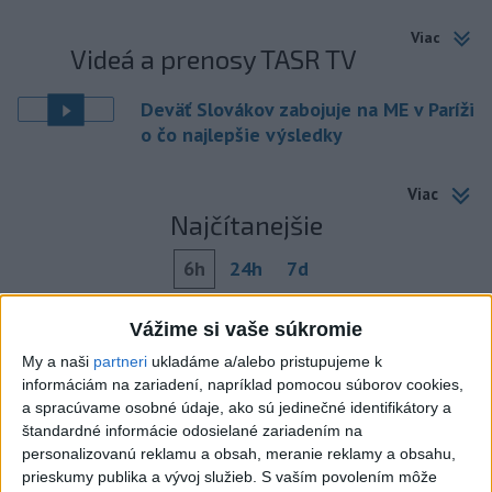
Viac
Videá a prenosy TASR TV
Deväť Slovákov zabojuje na ME v Paríži
o čo najlepšie výsledky
Viac
Najčítanejšie
6h
24h
7d
Do Bulharska vnikol dron a vybuchol v
1
Vážime si vaše súkromie
blízkosti hraníc s Rumunskom
My a naši
partneri
ukladáme a/alebo pristupujeme k
informáciám na zariadení, napríklad pomocou súborov cookies,
2
Na Kamzíku v Bratislave v sobotu otvoria nové Šantisko
a spracúvame osobné údaje, ako sú jedinečné identifikátory a
pre deti
štandardné informácie odosielané zariadením na
personalizovanú reklamu a obsah, meranie reklamy a obsahu,
3
ČIASTOČNÉ ZATMENIE SLNKA: Pozorovať sa bude dať v
prieskumy publika a vývoj služieb.
S vaším povolením môže