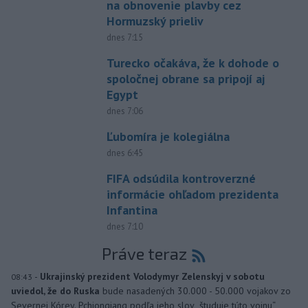
na obnovenie plavby cez
Hormuzský prieliv
dnes 7:15
Turecko očakáva, že k dohode o
spoločnej obrane sa pripojí aj
Egypt
dnes 7:06
Ľubomíra je kolegiálna
dnes 6:45
FIFA odsúdila kontroverzné
informácie ohľadom prezidenta
Infantina
dnes 7:10
Práve teraz
-
Ukrajinský prezident Volodymyr Zelenskyj v sobotu
08:43
uviedol, že do Ruska
bude nasadených 30.000 - 50.000 vojakov zo
Severnej Kórey. Pchjongjang podľa jeho slov „študuje túto vojnu“