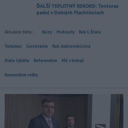
ĎALŠÍ TEPLOTNÝ REKORD: Tentoraz
padol v Dolných Plachtinciach
Aktuálne témy:
Kvízy
Podcasty
Rok Ľ.Štúra
Turizmus
Cestovanie
Rok dobrovoľníctva
Dielo týždňa
Referendum
MS v hokeji
Komunálne voľby