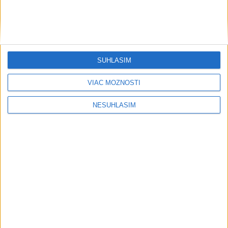
....
SÚHLASÍM
VIAC MOŽNOSTÍ
NESÚHLASÍM