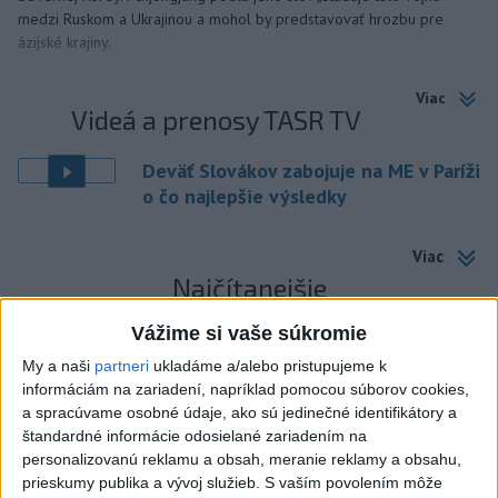
medzi Ruskom a Ukrajinou a mohol by predstavovať hrozbu pre
ázijské krajiny.
Viac
Videá a prenosy TASR TV
Deväť Slovákov zabojuje na ME v Paríži
o čo najlepšie výsledky
Viac
Najčítanejšie
6h
24h
7d
Vážime si vaše súkromie
My a naši
partneri
ukladáme a/alebo pristupujeme k
DRÁMA V PARLAMENTE: Poslankyňa
1
informáciám na zariadení, napríklad pomocou súborov cookies,
hádzala do premiéra vajíčka
a spracúvame osobné údaje, ako sú jedinečné identifikátory a
štandardné informácie odosielané zariadením na
personalizovanú reklamu a obsah, meranie reklamy a obsahu,
2
SMRŤ V HORÁCH: V Západných Tatrách zomrel 76-ročný
prieskumy publika a vývoj služieb.
S vaším povolením môže
turista