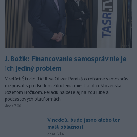
J. Božik: Financovanie samospráv nie je
ich jediný problém
V relácii Štúdio TASR sa Oliver Remiaš o reforme samospráv
rozprával s predsedom Združenia miest a obcí Slovenska
Jozefom Božikom. Reláciu nájdete aj na YouTube a
podcastových platformách.
dnes 7:00
V nedeľu bude jasno alebo len
malá oblačnosť
dnes 6:14