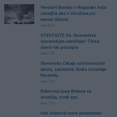
Venhart:Bomba v Nagasaki bola
silnejšia ako v Hirošime,no
menej účinná
dnes 8:24
OTESTUJTE SA: Rozumiete
slovenským nárečiam? Tieto
slová vás potrápia
dnes 7:00
Slovensko čakajú astronomické
úkazy, zatmenie Slnka striedajú
Perzeidy
dnes 7:36
Rakovina Joea Bidena sa
zhoršila, tvrdí syn
dnes 7:19
Irán stanovil nové podmienky