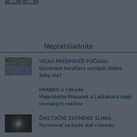
Neprehliadnite
VEĽKÁ PREDPOVEĎ POČASIA:
Extrémne horúčavy ustúpili. Alebo
žeby nie?
HRABKO o výhode
Majerského:Mazurek a Laššáková majú
rovnakých voličov
ČIASTOČNÉ ZATMENIE SLNKA:
Pozorovať sa bude dať v stredu