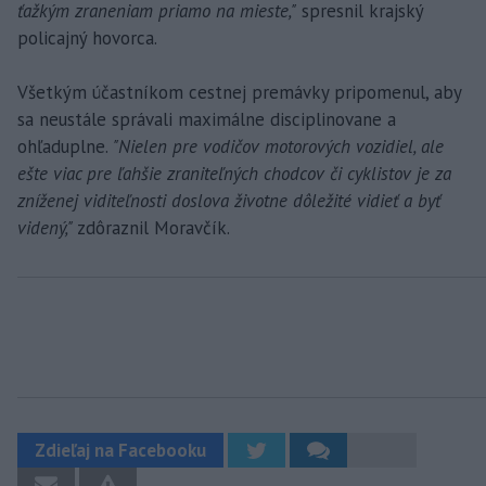
ťažkým zraneniam priamo na mieste,"
spresnil krajský
policajný hovorca.
Všetkým účastníkom cestnej premávky pripomenul, aby
sa neustále správali maximálne disciplinovane a
ohľaduplne.
"Nielen pre vodičov motorových vozidiel, ale
ešte viac pre ľahšie zraniteľných chodcov či cyklistov je za
zníženej viditeľnosti doslova životne dôležité vidieť a byť
videný,"
zdôraznil Moravčík.
Zdieľaj na Facebooku