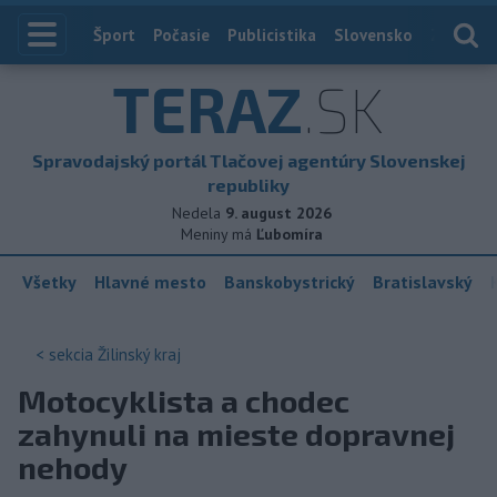
Index
Šport
Počasie
Publicistika
Slovensko
Zahranič
TERAZ
.SK
Spravodajský portál Tlačovej agentúry Slovenskej
republiky
Nedela
9. august 2026
Meniny má
Ľubomíra
Všetky
Hlavné mesto
Banskobystrický
Bratislavský
< sekcia
Žilinský kraj
Motocyklista a chodec
zahynuli na mieste dopravnej
nehody