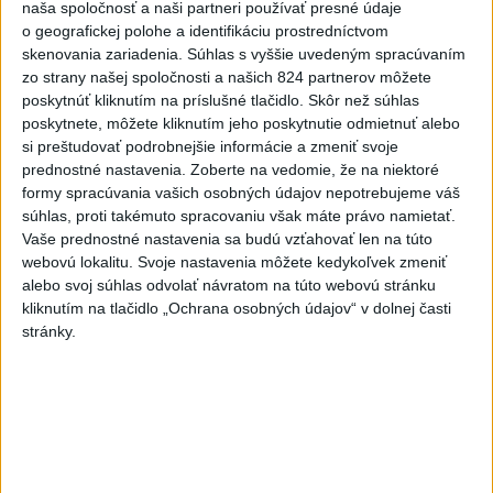
naša spoločnosť a naši partneri používať presné údaje
o geografickej polohe a identifikáciu prostredníctvom
3
VEĽKÁ PREDPOVEĎ POČASIA: Extrémne horúčavy
skenovania zariadenia. Súhlas s vyššie uvedeným spracúvaním
ustúpili. Alebo žeby nie?
zo strany našej spoločnosti a našich 824 partnerov môžete
poskytnúť kliknutím na príslušné tlačidlo. Skôr než súhlas
4
Skončili ďalšie desiatky menších pôšt, samosprávam sa
poskytnete, môžete kliknutím jeho poskytnutie odmietnuť alebo
to nepáči
si preštudovať podrobnejšie informácie a zmeniť svoje
prednostné nastavenia.
Zoberte na vedomie, že na niektoré
5
Festival Lovestream 2026 pokračuje, druhý deň zakončil
formy spracúvania vašich osobných údajov nepotrebujeme váš
Robbie Williams
súhlas, proti takémuto spracovaniu však máte právo namietať.
Vaše prednostné nastavenia sa budú vzťahovať len na túto
6
Prešov remizoval v domácom dueli 3. kola s Liptovským
webovú lokalitu. Svoje nastavenia môžete kedykoľvek zmeniť
Mikulášom
alebo svoj súhlas odvolať návratom na túto webovú stránku
kliknutím na tlačidlo „Ochrana osobných údajov“ v dolnej časti
7
Futbalisti Ružomberka podľahli Podbrezovej v 3. kole
stránky.
Najnovšie správy na Teraz.sk
Vyhlásenia
Priame prenosy z Národnej rady SR