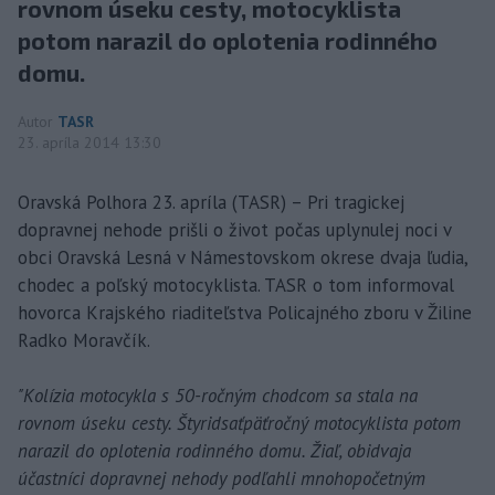
rovnom úseku cesty, motocyklista
potom narazil do oplotenia rodinného
domu.
Autor
TASR
23. apríla 2014 13:30
Oravská Polhora 23. apríla (TASR) – Pri tragickej
dopravnej nehode prišli o život počas uplynulej noci v
obci Oravská Lesná v Námestovskom okrese dvaja ľudia,
chodec a poľský motocyklista. TASR o tom informoval
hovorca Krajského riaditeľstva Policajného zboru v Žiline
Radko Moravčík.
"Kolízia motocykla s 50-ročným chodcom sa stala na
rovnom úseku cesty. Štyridsaťpäťročný motocyklista potom
narazil do oplotenia rodinného domu. Žiaľ, obidvaja
účastníci dopravnej nehody podľahli mnohopočetným