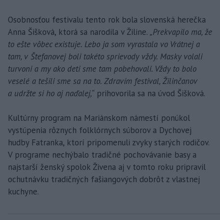
Osobnosťou festivalu tento rok bola slovenská herečka
Anna Šišková, ktorá sa narodila v Žiline.
„Prekvapilo ma, že
to ešte vôbec existuje. Lebo ja som vyrastala vo Vrátnej a
tam, v Štefanovej boli takéto sprievody vždy. Masky volali
turvoni a my ako deti sme tam pobehovali. Vždy to bolo
veselé a tešili sme sa na to. Zdravím festival, Žilinčanov
a udržte si ho aj naďalej,“
prihovorila sa na úvod Šišková.
Kultúrny program na Mariánskom námestí ponúkol
vystúpenia rôznych folklórnych súborov a Dychovej
hudby Fatranka, ktorí pripomenuli zvyky starých rodičov.
V programe nechýbalo tradičné pochovávanie basy a
najstarší ženský spolok Živena aj v tomto roku pripravil
ochutnávku tradičných fašiangových dobrôt z vlastnej
kuchyne.