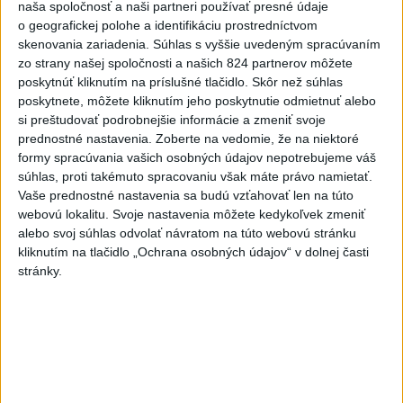
naša spoločnosť a naši partneri používať presné údaje
o geografickej polohe a identifikáciu prostredníctvom
skenovania zariadenia. Súhlas s vyššie uvedeným spracúvaním
zo strany našej spoločnosti a našich 824 partnerov môžete
poskytnúť kliknutím na príslušné tlačidlo. Skôr než súhlas
poskytnete, môžete kliknutím jeho poskytnutie odmietnuť alebo
si preštudovať podrobnejšie informácie a zmeniť svoje
prednostné nastavenia.
Zoberte na vedomie, že na niektoré
formy spracúvania vašich osobných údajov nepotrebujeme váš
súhlas, proti takémuto spracovaniu však máte právo namietať.
Vaše prednostné nastavenia sa budú vzťahovať len na túto
webovú lokalitu. Svoje nastavenia môžete kedykoľvek zmeniť
alebo svoj súhlas odvolať návratom na túto webovú stránku
kliknutím na tlačidlo „Ochrana osobných údajov“ v dolnej časti
stránky.
J. Božik: Financovanie samospráv nie je
ich jediný problém
V relácii Štúdio TASR sa Oliver Remiaš o reforme samospráv