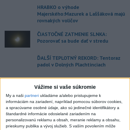
HRABKO o výhode
Majerského:Mazurek a Laššáková majú
rovnakých voličov
ČIASTOČNÉ ZATMENIE SLNKA:
Pozorovať sa bude dať v stredu
ĎALŠÍ TEPLOTNÝ REKORD: Tentoraz
padol v Dolných Plachtinciach
Aktuálne témy:
Kvízy
Podcasty
Rok Ľ.Štúra
Vážime si vaše súkromie
My a naši
partneri
ukladáme a/alebo pristupujeme k
Turizmus
Cestovanie
Rok dobrovoľníctva
informáciám na zariadení, napríklad pomocou súborov cookies,
a spracúvame osobné údaje, ako sú jedinečné identifikátory a
Dielo týždňa
Referendum
MS v hokeji
štandardné informácie odosielané zariadením na
personalizovanú reklamu a obsah, meranie reklamy a obsahu,
prieskumy publika a vývoj služieb.
S vaším povolením môže
Komunálne voľby