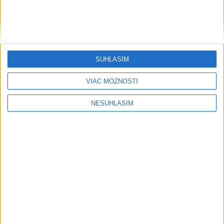
mení spôsob navrhovania aj stavania
včera 19:18
Vysoké Tatry zaviedli systém evidencie hostí prepojený s
SÚHLASÍM
Tatry Card
VIAC MOŽNOSTÍ
Prevádzkový zisk Berkshire Hathaway v 2. kvartáli vzrástol o
16 %
NESÚHLASÍM
Väčšina Nemcov považuje vplyv technologických firiem USA
za veľký
Regióny
STU ani UK nevyhovejú všetkým
žiadostiam o ubytovanie na
internátoch
dnes 8:18