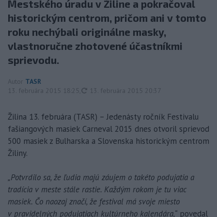
Mestského úradu v Žiline a pokračoval
historickým centrom, pričom ani v tomto
roku nechýbali originálne masky,
vlastnoručne zhotovené účastníkmi
sprievodu.
Autor
TASR
aktualizované
13. februára 2015 18:25
,
13. februára 2015 20:37
Žilina 13. februára (TASR) – Jedenásty ročník Festivalu
fašiangových masiek Carneval 2015 dnes otvoril sprievod
500 masiek z Bulharska a Slovenska historickým centrom
Žiliny.
„Potvrdilo sa, že ľudia majú záujem o takéto podujatia a
tradícia v meste stále rastie. Každým rokom je tu viac
masiek. Čo naozaj značí, že festival má svoje miesto
v pravidelných podujatiach kultúrneho kalendára,“
povedal