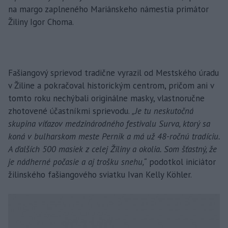
na margo zaplneného Mariánskeho námestia primátor
Žiliny Igor Choma.
Fašiangový sprievod tradične vyrazil od Mestského úradu
v Žiline a pokračoval historickým centrom, pričom ani v
tomto roku nechýbali originálne masky, vlastnoručne
zhotovené účastníkmi sprievodu.
„Je tu neskutočná
skupina víťazov medzinárodného festivalu Surva, ktorý sa
koná v bulharskom meste Pernik a má už 48-ročnú tradíciu.
A ďalších 500 masiek z celej Žiliny a okolia. Som šťastný, že
je nádherné počasie a aj trošku snehu,“
podotkol iniciátor
žilinského fašiangového sviatku Ivan Kelly Köhler.