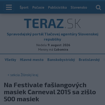
Index
Šport
Počasie
Publicistika
Slovensko
Zahranič
TERAZ
.SK
Spravodajský portál Tlačovej agentúry Slovenskej
republiky
Nedela
9. august 2026
Meniny má
Ľubomíra
Všetky
Hlavné mesto
Banskobystrický
Bratislavský
< sekcia
Žilinský kraj
Na Festivale fašiangových
masiek Carneval 2015 sa zišlo
500 masiek