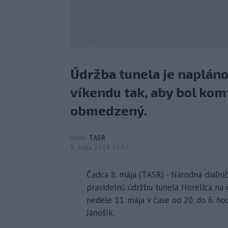
Údržba tunela je naplán
víkendu tak, aby bol kom
obmedzený.
Autor
TASR
8. mája 2014 13:37
Čadca 8. mája (TASR) - Národná diaľni
pravidelnú údržbu tunela Horelica na 
nedele 11. mája v čase od 20. do 6. 
Jánošík.