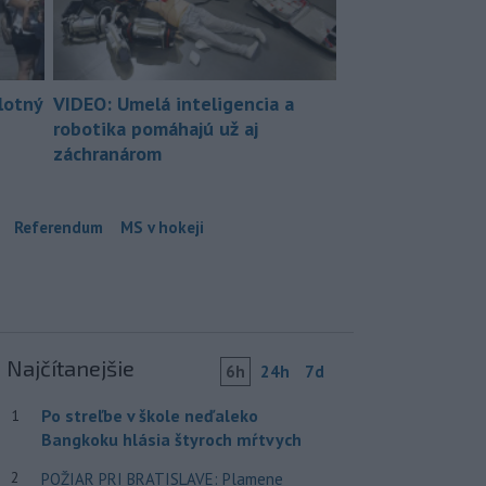
lotný
VIDEO: Umelá inteligencia a
robotika pomáhajú už aj
záchranárom
Referendum
MS v hokeji
Najčítanejšie
6h
24h
7d
Po streľbe v škole neďaleko
1
Bangkoku hlásia štyroch mŕtvych
2
POŽIAR PRI BRATISLAVE: Plamene