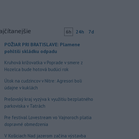
ajčítanejšie
6h
24h
7d
POŽIAR PRI BRATISLAVE: Plamene
pohltili skládku odpadu
Kruhová križovatka v Poprade v smere z
Hozelca bude hotová budúci rok
Útok na cudzincov v Nitre: Agresori boli
údajne v kuklách
Prešovský kraj vyzýva k využitiu bezplatného
parkoviska v Tatrách
Pre festival Lovestream vo Vajnoroch platia
dopravné obmedzenia
V Košiciach Nad jazerom začína výstavba