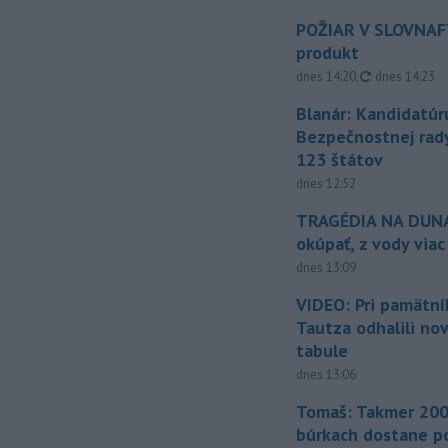
POŽIAR V SLOVNAFT
produkt
aktualizovan
dnes 14:20
,
dnes 14:23
Blanár: Kandidatúr
Bezpečnostnej rad
123 štátov
dnes 12:52
TRAGÉDIA NA DUNAJ
okúpať, z vody viac
dnes 13:09
VIDEO: Pri pamätn
Tautza odhalili no
tabule
dnes 13:06
Tomaš: Takmer 200
búrkach dostane p