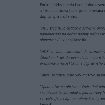
Počas údržby tunela bude úplne uzavr
a Tesco, doprava bude presmerovaná n
dopravným značením.
"
NDS zrealizuje čistiace a servisné prác
naplánovaná na nočné hodiny počas víke
obmedzený,"
uviedol Jánošík.
"
NDS sa týmto ospravedlňuje za znížený 
Žilinskom kraji. Zároveň žiada motoristi
premávky a rešpektovanie dopravného z
Tunel Horelica, dlhý 605 metrov, sa na
"Spolu s časťou obchvatu Čadce bol odo
skutočnosť, že ide zatiaľ o jednorúrový
sa realizuje pri úplnom obmedzení premá
Jánošík.