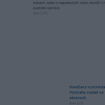
kuklách. Jeden z napadnutých Indov skončil v 
podrobil operácii.
dnes 12:33
Horúčavy vystrieda
Výstrahy vydali vo
okresoch
dnes 11:55