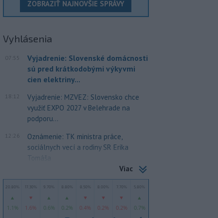
ZOBRAZIŤ NAJNOVŠIE SPRÁVY
Vyhlásenia
Vyjadrenie: Slovenské domácnosti
07:55
sú pred krátkodobými výkyvmi
cien elektriny...
18:12
Vyjadrenie: MZVEZ: Slovensko chce
využiť EXPO 2027 v Belehrade na
podporu...
12:26
Oznámenie: TK ministra práce,
sociálnych vecí a rodiny SR Erika
Tomáša
Viac