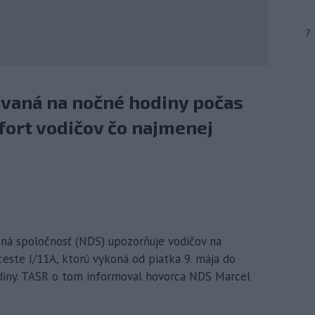
7
ovaná na nočné hodiny počas
fort vodičov čo najmenej
čná spoločnosť (NDS) upozorňuje vodičov na
ceste I/11A, ktorú vykoná od piatka 9. mája do
hodiny. TASR o tom informoval hovorca NDS Marcel