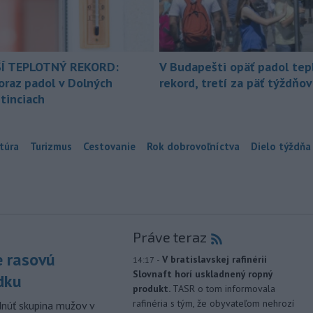
Í TEPLOTNÝ REKORD:
V Budapešti opäť padol tep
oraz padol v Dolných
rekord, tretí za päť týždňov
tinciach
túra
Turizmus
Cestovanie
Rok dobrovoľníctva
Dielo týždňa
Práve teraz
e rasovú
-
V bratislavskej rafinérii
14:17
Slovnaft horí uskladnený ropný
dku
produkt.
TASR o tom informovala
rafinéria s tým, že obyvateľom nehrozí
dnúť skupina mužov v