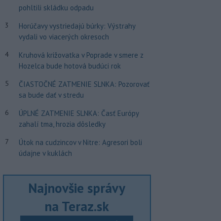
pohltili skládku odpadu
3
Horúčavy vystriedajú búrky: Výstrahy
vydali vo viacerých okresoch
4
Kruhová križovatka v Poprade v smere z
Hozelca bude hotová budúci rok
5
ČIASTOČNÉ ZATMENIE SLNKA: Pozorovať
sa bude dať v stredu
6
ÚPLNÉ ZATMENIE SLNKA: Časť Európy
zahalí tma, hrozia dôsledky
7
Útok na cudzincov v Nitre: Agresori boli
údajne v kuklách
Najnovšie správy
na Teraz.sk