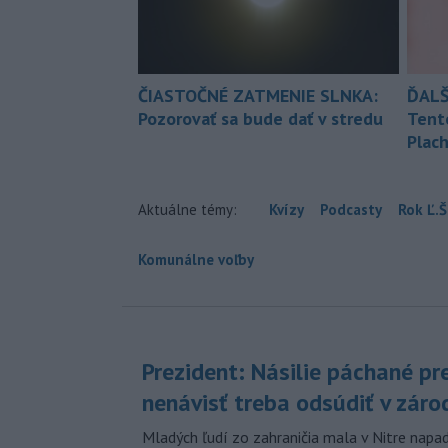
ČIASTOČNÉ ZATMENIE SLNKA:
ĎALŠ
Pozorovať sa bude dať v stredu
Tent
Plach
Aktuálne témy:
Kvízy
Podcasty
Rok Ľ.Š
Komunálne voľby
Prezident: Násilie páchané pr
nenávisť treba odsúdiť v záro
Mladých ľudí zo zahraničia mala v Nitre napa