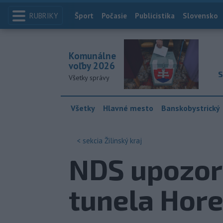
RUBRIKY
Index
Šport
Počasie
Publicistika
Slovensko
Komunálne
voľby 2026
S
Všetky správy
Všetky
Hlavné mesto
Banskobystrický
< sekcia
Žilinský kraj
NDS upozor
tunela Hore