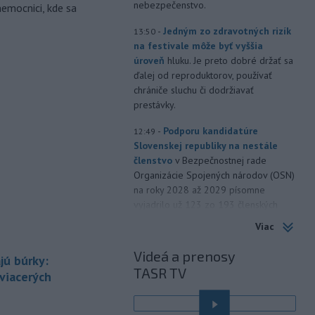
nebezpečenstvo.
nemocnici, kde sa
-
Jedným zo zdravotných rizík
13:50
na festivale môže byť vyššia
úroveň
hluku. Je preto dobré držať sa
ďalej od reproduktorov, používať
chrániče sluchu či dodržiavať
prestávky.
-
Podporu kandidatúre
12:49
Slovenskej republiky na nestále
členstvo
v Bezpečnostnej rade
Organizácie Spojených národov (OSN)
na roky 2028 až 2029 písomne
vyjadrilo už 123 zo 193 členských
štátov OSN.
Viac
-
Násilie páchané pre rasovú
12:31
Videá a prenosy
jú búrky:
nenávisť alebo pre príslušnosť k
TASR TV
inému národu treba odsúdiť v zárodku.
 viacerých
Na sociálnej sieti to v reakcii na útok
cudzincov v Nitre uviedol prezident