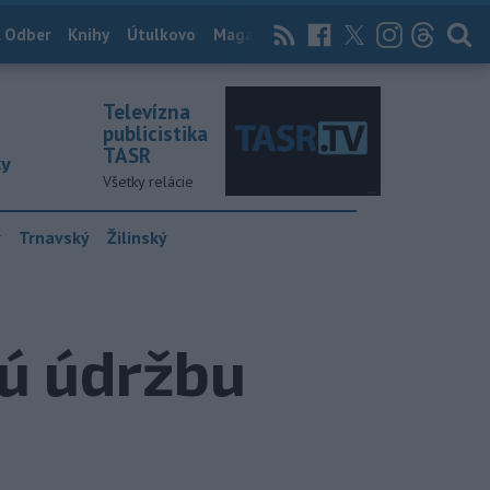
 Odber
Knihy
Útulkovo
Magazín
News Now
Archív
TASR
Televízna
publicistika
TASR
ky
Všetky relácie
y
Trnavský
Žilinský
ú údržbu