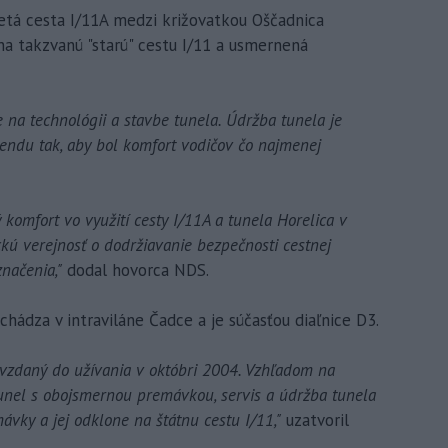
etá cesta I/11A medzi križovatkou Oščadnica
a takzvanú "starú" cestu I/11 a usmernená
e na technológii a stavbe tunela. Údržba tunela je
ndu tak, aby bol komfort vodičov čo najmenej
komfort vo využití cesty I/11A a tunela Horelica v
ckú verejnosť o dodržiavanie bezpečnosti cestnej
načenia,"
dodal hovorca NDS.
chádza v intraviláne Čadce a je súčasťou diaľnice D3.
vzdaný do užívania v októbri 2004. Vzhľadom na
 tunel s obojsmernou premávkou, servis a údržba tunela
vky a jej odklone na štátnu cestu I/11,"
uzatvoril