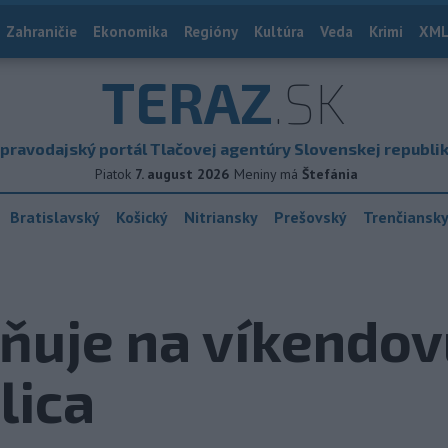
Zahraničie
Ekonomika
Regióny
Kultúra
Veda
Krimi
XML
TERAZ
.SK
pravodajský portál Tlačovej agentúry Slovenskej republi
Piatok
7. august 2026
Meniny má
Štefánia
Bratislavský
Košický
Nitriansky
Prešovský
Trenčiansk
ňuje na víkendov
lica