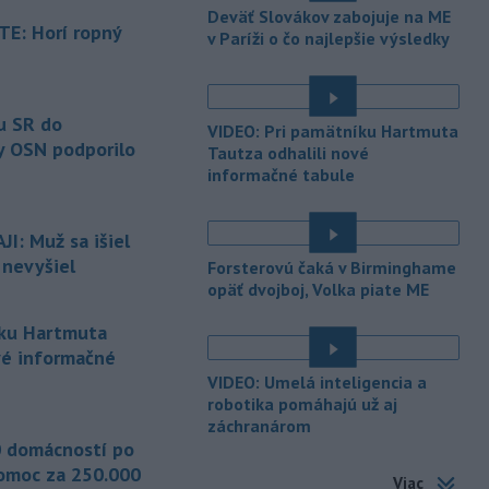
SR Peter Pellegrini.
Deväť Slovákov zabojuje na ME
E: Horí ropný
v Paríži o čo najlepšie výsledky
-
Maďarské Národné
12:26
zhromaždenie môže v utorok 11.
é
augusta
rozhodnúť o novom
generálnom prokurátorovi, ak
u SR do
VIDEO: Pri pamätníku Hartmuta
parlament schváli skrátenie jeho
y OSN podporilo
Tautza odhalili nové
šesťmesačnej výpovednej lehoty.
informačné tabule
-
Silné búrky vo štvrtok
12:00
vyvolali v hornatých oblastiach
I: Muž sa išiel
západného
Rakúska povodne a
 nevyšiel
Forsterovú čaká v Birminghame
zosuvy pôdy.
opäť dvojboj, Volka piate ME
-
Slovenský
11:51
íku Hartmuta
hydrometeorologický ústav (SHMÚ)
vé informačné
varuje v piatok
pred búrkami vo
viacerých okresoch stredného a
VIDEO: Umelá inteligencia a
východného Slovenska. Vydal preto
robotika pomáhajú už aj
záchranárom
výstrahu prvého stupňa.
 domácností po
-
Ministerstvo vnútra (MV) SR
11:18
omoc za 250.000
Viac
požiada Národný bezpečnostný
úrad