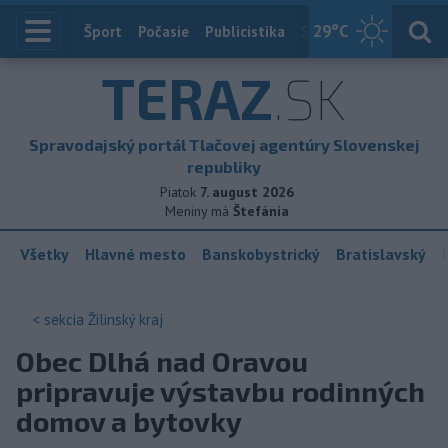
29
°C
Index
Šport
Počasie
Publicistika
Slovensko
Zahranič
TERAZ
.SK
Spravodajský portál Tlačovej agentúry Slovenskej
republiky
Piatok
7. august 2026
Meniny má
Štefánia
Všetky
Hlavné mesto
Banskobystrický
Bratislavský
< sekcia
Žilinský kraj
Obec Dlhá nad Oravou
pripravuje výstavbu rodinných
domov a bytovky