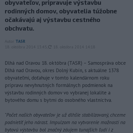
obyvateľov, pripravuje výstavbu
rodinných domov, obyvatelia túžobne
očakávajú aj výstavbu cestného
obchvatu.
Autor
TASR
aktualizované
18. októbra 2014 13:45
,
18. októbra 2014 14:18
Dlhá nad Oravou 18. októbra (TASR) – Samospráva obce
Dlhá nad Oravou, okres Dolný Kubín, s aktuálne 1378
obyvateľmi, doťahuje v tomto kalendárnom roku
prípravu nevyhnutných formálnych podmienok na
výstavbu rodinných domov vo vybranej lokalite a
bytového domu s bytmi do osobného vlastníctva.
"Počet našich obyvateľov je už dlhšie stabilizovaný, chceme
podnietiť jeho nárast. Impulzom na vytvorenie možností na
bytovú výstavbu bol značný záujem tunajších ľudí i z