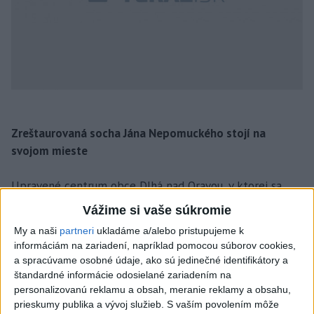
Zreštaurovaná socha Jána Nepomuckého stojí na
svojom mieste
Upravené centrum obce Dlhá nad Oravou, v ktorej sa
nachádza veľké množstvo vzácnych sakrálnych
Vážime si vaše súkromie
pamiatok, zdobí opäť po komplexnom zreštaurovaní za
My a naši
partneri
ukladáme a/alebo pristupujeme k
takmer 9000 eur barokový prícestný pieskovcový stĺp so
informáciám na zariadení, napríklad pomocou súborov cookies,
sochou mučeníka sv. Jána Nepomuckého.
a spracúvame osobné údaje, ako sú jedinečné identifikátory a
štandardné informácie odosielané zariadením na
„Pri rekonštrukcii kostola sv. Ladislava sme sa predvlani
personalizovanú reklamu a obsah, meranie reklamy a obsahu,
prieskumy publika a vývoj služieb.
S vaším povolením môže
rozhodli opraviť aj osvetlenie sochy, ktorá stála od nepamäti