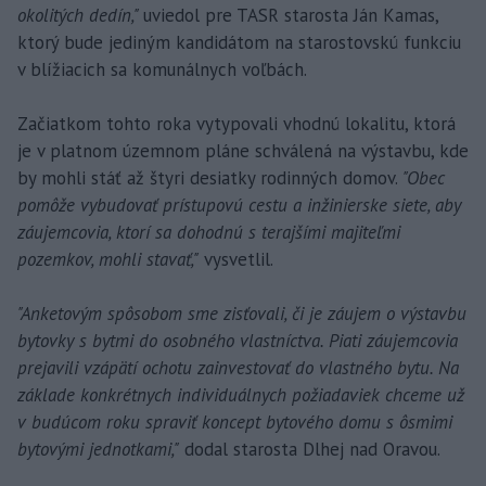
okolitých dedín,"
uviedol pre TASR starosta Ján Kamas,
ktorý bude jediným kandidátom na starostovskú funkciu
v blížiacich sa komunálnych voľbách.
Začiatkom tohto roka vytypovali vhodnú lokalitu, ktorá
je v platnom územnom pláne schválená na výstavbu, kde
by mohli stáť až štyri desiatky rodinných domov.
"Obec
pomôže vybudovať prístupovú cestu a inžinierske siete, aby
záujemcovia, ktorí sa dohodnú s terajšími majiteľmi
pozemkov, mohli stavať,"
vysvetlil.
"Anketovým spôsobom sme zisťovali, či je záujem o výstavbu
bytovky s bytmi do osobného vlastníctva. Piati záujemcovia
prejavili vzápätí ochotu zainvestovať do vlastného bytu. Na
základe konkrétnych individuálnych požiadaviek chceme už
v budúcom roku spraviť koncept bytového domu s ôsmimi
bytovými jednotkami,"
dodal starosta Dlhej nad Oravou.