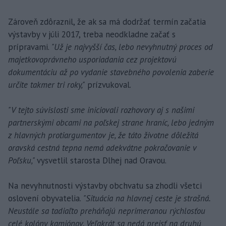
Zároveň zdôraznil, že ak sa má dodržať termín začatia
výstavby v júli 2017, treba neodkladne začať s
prípravami.
"Už je najvyšší čas, lebo nevyhnutný proces od
majetkovoprávneho usporiadania cez projektovú
dokumentáciu až po vydanie stavebného povolenia zaberie
určite takmer tri roky,"
prízvukoval.
"V tejto súvislosti sme iniciovali rozhovory aj s našimi
partnerskými obcami na poľskej strane hraníc, lebo jedným
z hlavných protiargumentov je, že táto životne dôležitá
oravská cestná tepna nemá adekvátne pokračovanie v
Poľsku,"
vysvetlil starosta Dlhej nad Oravou.
Na nevyhnutnosti výstavby obchvatu sa zhodli všetci
oslovení obyvatelia.
"Situácia na hlavnej ceste je strašná.
Neustále sa tadiaľto preháňajú neprimeranou rýchlosťou
celé kolóny kamiónov. Veľakrát sa nedá prejsť na druhú