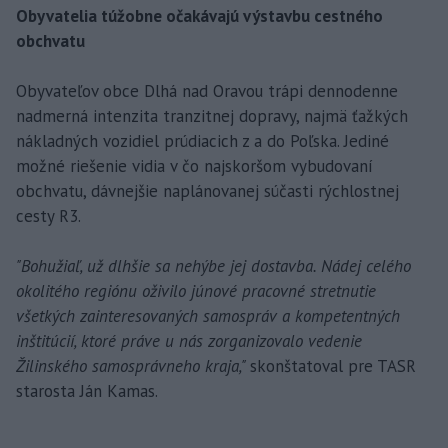
Obyvatelia túžobne očakávajú výstavbu cestného
obchvatu
Obyvateľov obce Dlhá nad Oravou trápi dennodenne
nadmerná intenzita tranzitnej dopravy, najmä ťažkých
nákladných vozidiel prúdiacich z a do Poľska. Jediné
možné riešenie vidia v čo najskoršom vybudovaní
obchvatu, dávnejšie naplánovanej súčasti rýchlostnej
cesty R3.
"Bohužiaľ, už dlhšie sa nehýbe jej dostavba. Nádej celého
okolitého regiónu oživilo júnové pracovné stretnutie
všetkých zainteresovaných samospráv a kompetentných
inštitúcií, ktoré práve u nás zorganizovalo vedenie
Žilinského samosprávneho kraja,"
skonštatoval pre TASR
starosta Ján Kamas.