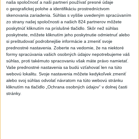
naša spoločnosť a naši partneri používať presné údaje
pred ním. Po náhodnom odstránení omietky sme z
o geografickej polohe a identifikáciu prostredníctvom
odkrytého letopočtu zistili, že pochádza z roku 1781. Ihneď
skenovania zariadenia. Súhlas s vyššie uvedeným spracúvaním
sme požiadali o zápis do zoznamu Národných kultúrnych
zo strany našej spoločnosti a našich 824 partnerov môžete
pamiatok,“
vysvetlil pre TASR starosta Ján Kamas.
poskytnúť kliknutím na príslušné tlačidlo. Skôr než súhlas
poskytnete, môžete kliknutím jeho poskytnutie odmietnuť alebo
si preštudovať podrobnejšie informácie a zmeniť svoje
Ďalším zaujímavým zistením bola podľa neho
prednostné nastavenia.
Zoberte na vedomie, že na niektoré
skutočnosť, že podstavec bol približne do jednej tretiny
formy spracúvania vašich osobných údajov nepotrebujeme váš
výšky pod úrovňou terénu.
„Stalo sa tak pravdepodobne
súhlas, proti takémuto spracovaniu však máte právo namietať.
začiatkom 19. storočia, keď sa našou obcou prehnala veľká
Vaše prednostné nastavenia sa budú vzťahovať len na túto
webovú lokalitu. Svoje nastavenia môžete kedykoľvek zmeniť
povodeň. Usadená vrstva naplavenín prekryla aj značnú
alebo svoj súhlas odvolať návratom na túto webovú stránku
časť tohto vzácneho stĺpa,“
spresnil starosta.
kliknutím na tlačidlo „Ochrana osobných údajov“ v dolnej časti
stránky.
„Paradoxne, vďaka laickému zakonzervovaniu omietkou sa
zachoval a pretrval veky. Aj socha bola v minulosti
nesprávne ošetrovaná, pod vrstvami farieb zvetrávala, no
reštaurátori doplnili chýbajúce časti a tak tu už pár týždňov
stojí opäť v plnej kráse,“
dodal s tým, že sumou 8000 eur
prispelo Ministerstvo kultúry SR.