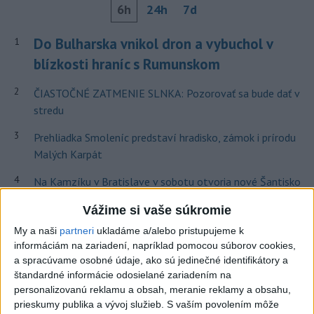
6h
24h
7d
Do Bulharska vnikol dron a vybuchol v
1
blízkosti hraníc s Rumunskom
2
ČIASTOČNÉ ZATMENIE SLNKA: Pozorovať sa bude dať v
stredu
3
Prehliadka Smoleníc predstaví hradisko, zámok i prírodu
Malých Karpát
4
Na Kamzíku v Bratislave v sobotu otvoria nové Šantisko
pre deti
Vážime si vaše súkromie
5
V blízkosti Vojenského technického a skúšobného ústavu
My a naši
partneri
ukladáme a/alebo pristupujeme k
Záhorie HORÍ
informáciám na zariadení, napríklad pomocou súborov cookies,
a spracúvame osobné údaje, ako sú jedinečné identifikátory a
6
V časti Košice-Krásna otvorili park pomenovaný po
štandardné informácie odosielané zariadením na
kňazovi Semivanovi
personalizovanú reklamu a obsah, meranie reklamy a obsahu,
prieskumy publika a vývoj služieb.
S vaším povolením môže
7
Ministerstvo kultúry sprecizuje opatrenie ohľadom