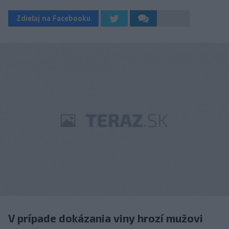
Zdieľaj na Facebooku
V prípade dokázania viny hrozí mužovi