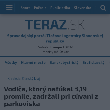
Index
Šport
Počasie
Publicistika
Slovensko
Zahranič
TERAZ
.SK
Spravodajský portál Tlačovej agentúry Slovenskej
republiky
Sobota
8. august 2026
Meniny má
Oskar
Všetky
Hlavné mesto
Banskobystrický
Bratislavský
< sekcia
Žilinský kraj
Vodiča, ktorý nafúkal 3,19
promile, zadržali pri cúvaní z
parkoviska