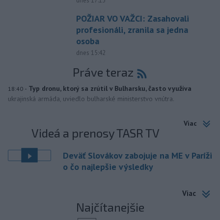
dnes 17:13
POŽIAR VO VAŽCI: Zasahovali
profesionáli, zranila sa jedna
osoba
dnes 15:42
Práve teraz
-
Typ dronu, ktorý sa zrútil v Bulharsku, často využíva
18:40
ukrajinská armáda, uviedlo bulharské ministerstvo vnútra.
Viac
Videá a prenosy TASR TV
Deväť Slovákov zabojuje na ME v Paríži
o čo najlepšie výsledky
Viac
Najčítanejšie