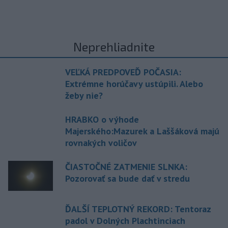
Neprehliadnite
VEĽKÁ PREDPOVEĎ POČASIA:
Extrémne horúčavy ustúpili. Alebo
žeby nie?
HRABKO o výhode
Majerského:Mazurek a Laššáková majú
rovnakých voličov
ČIASTOČNÉ ZATMENIE SLNKA:
Pozorovať sa bude dať v stredu
ĎALŠÍ TEPLOTNÝ REKORD: Tentoraz
padol v Dolných Plachtinciach