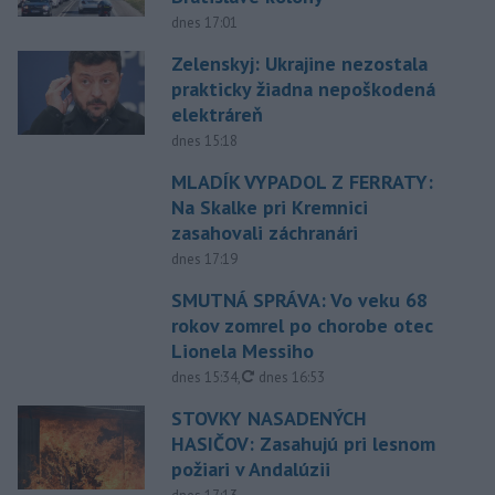
dnes 17:01
Zelenskyj: Ukrajine nezostala
prakticky žiadna nepoškodená
elektráreň
dnes 15:18
MLADÍK VYPADOL Z FERRATY:
Na Skalke pri Kremnici
zasahovali záchranári
dnes 17:19
SMUTNÁ SPRÁVA: Vo veku 68
rokov zomrel po chorobe otec
Lionela Messiho
aktualizované
dnes 15:34
,
dnes 16:53
STOVKY NASADENÝCH
HASIČOV: Zasahujú pri lesnom
požiari v Andalúzii