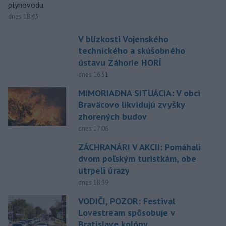
plynovodu.
dnes 18:43
V blízkosti Vojenského
technického a skúšobného
ústavu Záhorie HORÍ
dnes 16:51
MIMORIADNA SITUÁCIA: V obci
Braväcovo likvidujú zvyšky
zhorených budov
dnes 17:06
ZÁCHRANÁRI V AKCII: Pomáhali
dvom poľským turistkám, obe
utrpeli úrazy
dnes 18:39
VODIČI, POZOR: Festival
Lovestream spôsobuje v
Bratislave kolóny