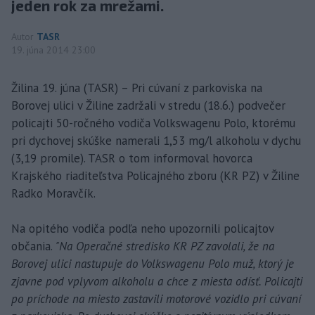
jeden rok za mrežami.
Autor
TASR
19. júna 2014 23:00
Žilina 19. júna (TASR) – Pri cúvaní z parkoviska na
Borovej ulici v Žiline zadržali v stredu (18.6.) podvečer
policajti 50-ročného vodiča Volkswagenu Polo, ktorému
pri dychovej skúške namerali 1,53 mg/l alkoholu v dychu
(3,19 promile). TASR o tom informoval hovorca
Krajského riaditeľstva Policajného zboru (KR PZ) v Žiline
Radko Moravčík.
Na opitého vodiča podľa neho upozornili policajtov
občania.
"Na Operačné stredisko KR PZ zavolali, že na
Borovej ulici nastupuje do Volkswagenu Polo muž, ktorý je
zjavne pod vplyvom alkoholu a chce z miesta odísť. Policajti
po príchode na miesto zastavili motorové vozidlo pri cúvaní