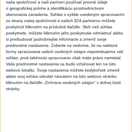
naša spoločnosť a naši partneri používať presné údaje
poskytovania dotácií
o geografickej polohe a identifikáciu prostredníctvom
skenovania zariadenia. Súhlas s vyššie uvedeným spracúvaním
zo strany našej spoločnosti a našich 824 partnerov môžete
Najnovšie správy na Teraz.sk
poskytnúť kliknutím na príslušné tlačidlo. Skôr než súhlas
poskytnete, môžete kliknutím jeho poskytnutie odmietnuť alebo
Vyhlásenia
si preštudovať podrobnejšie informácie a zmeniť svoje
Priame prenosy z Národnej rady SR
prednostné nastavenia.
Zoberte na vedomie, že na niektoré
formy spracúvania vašich osobných údajov nepotrebujeme váš
súhlas, proti takémuto spracovaniu však máte právo namietať.
Vaše prednostné nastavenia sa budú vzťahovať len na túto
webovú lokalitu. Svoje nastavenia môžete kedykoľvek zmeniť
Politika na sociálnych sieťach
alebo svoj súhlas odvolať návratom na túto webovú stránku
kliknutím na tlačidlo „Ochrana osobných údajov“ v dolnej časti
stránky.
Zobraziť viac
Info
Najnovšie videá
Najsledovanejšie videá
Keď sa pomýliš, aj pravdu povieš | Ivan
KORČOK