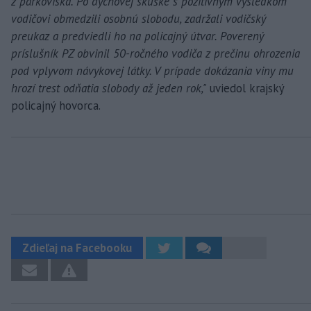
z parkoviska. Po dychovej skúške s pozitívnym výsledkom
vodičovi obmedzili osobnú slobodu, zadržali vodičský
preukaz a predviedli ho na policajný útvar. Poverený
príslušník PZ obvinil 50-ročného vodiča z prečinu ohrozenia
pod vplyvom návykovej látky. V prípade dokázania viny mu
hrozí trest odňatia slobody až jeden rok,"
uviedol krajský
policajný hovorca.
Zdieľaj na Facebooku