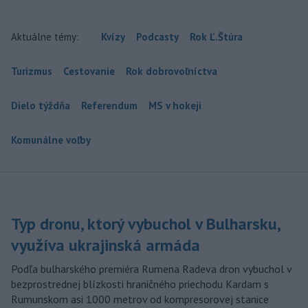
Aktuálne témy:
Kvízy
Podcasty
Rok Ľ.Štúra
Turizmus
Cestovanie
Rok dobrovoľníctva
Dielo týždňa
Referendum
MS v hokeji
Komunálne voľby
Typ dronu, ktorý vybuchol v Bulharsku,
využíva ukrajinská armáda
Podľa bulharského premiéra Rumena Radeva dron vybuchol v
bezprostrednej blízkosti hraničného priechodu Kardam s
Rumunskom asi 1000 metrov od kompresorovej stanice