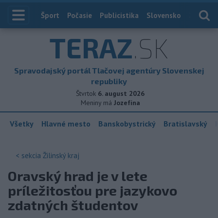
Index
Šport
Počasie
Publicistika
Slovensko
Zahranič
TERAZ
.SK
Spravodajský portál Tlačovej agentúry Slovenskej
republiky
Štvrtok
6. august 2026
Meniny má
Jozefína
Všetky
Hlavné mesto
Banskobystrický
Bratislavský
< sekcia
Žilinský kraj
Oravský hrad je v lete
príležitosťou pre jazykovo
zdatných študentov