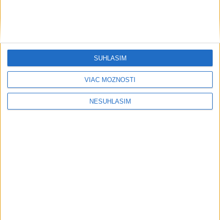
SÚHLASÍM
VIAC MOŽNOSTÍ
NESÚHLASÍM
....