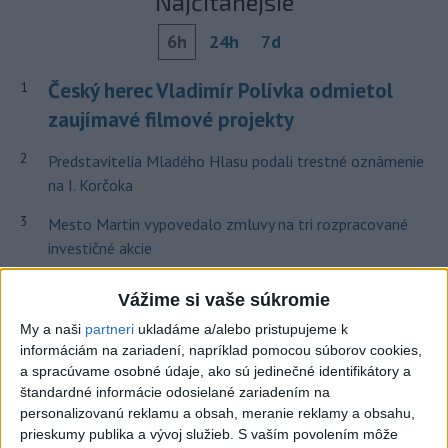
Najčítanejšie
6h
24h
7d
Český herec Vladimír Polívka odmietol
1
zaujímavé filmové projekty
2
Predstavitelia Mladého Hlasu podali trestné oznámenie
na I. Korčoka
3
Mesto Martin vypovedalo zmluvy na tri rozpracované
investičné akcie
4
V Košiciach Nad jazerom začína výstavba
Vážime si vaše súkromie
chodníka,otvorili aj pumptrack
My a naši
partneri
ukladáme a/alebo pristupujeme k
5
ZRÁŽKA VLAKU S AUTOM V LOZORNE: Rušňovodič jej
informáciám na zariadení, napríklad pomocou súborov cookies,
a spracúvame osobné údaje, ako sú jedinečné identifikátory a
už nedokázal zabrániť
štandardné informácie odosielané zariadením na
6
Kruhová križovatka v Poprade v smere z Hozelca bude
personalizovanú reklamu a obsah, meranie reklamy a obsahu,
prieskumy publika a vývoj služieb.
S vaším povolením môže
hotová budúci rok