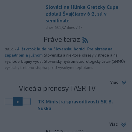
Slováci na Hlinka Gretzky Cupe
zdolali Švajčiarov 6:2, sú v
semifinále
aktualizované
dnes 6:01
,
dnes 7:37
Práve teraz
-
Aj štvrtok bude na Slovensku horúci. Pre okresy na
08:31
západnom a južnom
Slovensku a niektoré okresy v strede a na
východe krajiny vydal Slovenský hydrometeorologický ústav (SHMÚ)
výstrahy tretieho stupňa pred vysokými teplotami.
Viac
Videá a prenosy TASR TV
TK Ministra spravodlivosti SR B.
Suska
Viac