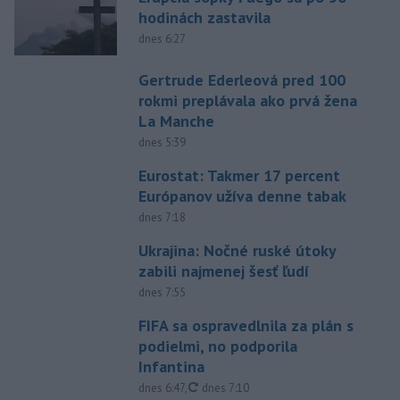
hodinách zastavila
dnes 6:27
Gertrude Ederleová pred 100
rokmi preplávala ako prvá žena
La Manche
dnes 5:39
Eurostat: Takmer 17 percent
Európanov užíva denne tabak
dnes 7:18
Ukrajina: Nočné ruské útoky
zabili najmenej šesť ľudí
dnes 7:55
FIFA sa ospravedlnila za plán s
podielmi, no podporila
Infantina
aktualizované
dnes 6:47
,
dnes 7:10