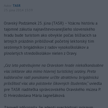
Autor
TASR
25. júna 2014 15:39
Oravský Podzámok 25. júna (TASR) – Vzácnu históriu a
tajomné zákutia najnavštevovanejšieho slovenského
hradu bude turistom ako obvykle počas blížiacich sa
letných prázdnin približovať početný lektorský tím
sezónnych brigádnikov z radov vysokoškolákov a
plnoletých stredoškolákov nielen z Oravy.
„Cez leto potrebujeme na Oravskom hrade niekoľkonásobne
viac lektorov ako mimo hlavnej turistickej sezóny. Preto
každoročne radi ponúkame určite atraktívnu brigádnickú
príležitosť viac ako polstovke šikovných študentov,“
uviedla
pre TASR riaditeľka správcovského Oravského múzea P.
O. Hviezdoslava Mária Jagnešáková.
Zároveň zdôraznila, že adepti prechádzajú prísnym