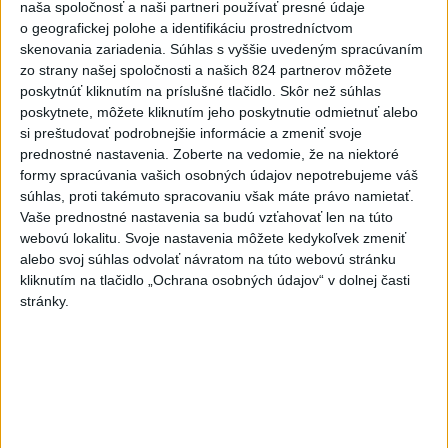
naša spoločnosť a naši partneri používať presné údaje
7
UZAVRETÁ CESTA: Medzi Spišskou Novou Vsou a
o geografickej polohe a identifikáciu prostredníctvom
skenovania zariadenia. Súhlas s vyššie uvedeným spracúvaním
Levočou sa stala nehoda
zo strany našej spoločnosti a našich 824 partnerov môžete
poskytnúť kliknutím na príslušné tlačidlo. Skôr než súhlas
Najnovšie správy na Teraz.sk
poskytnete, môžete kliknutím jeho poskytnutie odmietnuť alebo
si preštudovať podrobnejšie informácie a zmeniť svoje
Vyhlásenia
prednostné nastavenia.
Zoberte na vedomie, že na niektoré
formy spracúvania vašich osobných údajov nepotrebujeme váš
Priame prenosy z Národnej rady SR
súhlas, proti takémuto spracovaniu však máte právo namietať.
Vaše prednostné nastavenia sa budú vzťahovať len na túto
webovú lokalitu. Svoje nastavenia môžete kedykoľvek zmeniť
alebo svoj súhlas odvolať návratom na túto webovú stránku
Politika na sociálnych sieťach
kliknutím na tlačidlo „Ochrana osobných údajov“ v dolnej časti
stránky.
Zobraziť viac
Info
Najnovšie videá
Najsledovanejšie videá