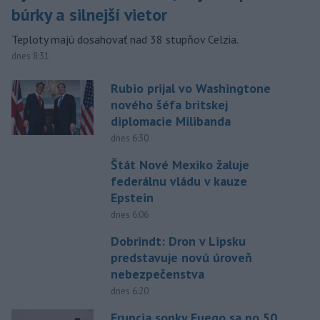
búrky a silnejší vietor
Teploty majú dosahovať nad 38 stupňov Celzia.
dnes 8:31
Rubio prijal vo Washingtone
nového šéfa britskej
diplomacie Milibanda
dnes 6:30
Štát Nové Mexiko žaluje
federálnu vládu v kauze
Epstein
dnes 6:06
Dobrindt: Dron v Lipsku
predstavuje novú úroveň
nebezpečenstva
dnes 6:20
Erupcia sopky Fuego sa po 50