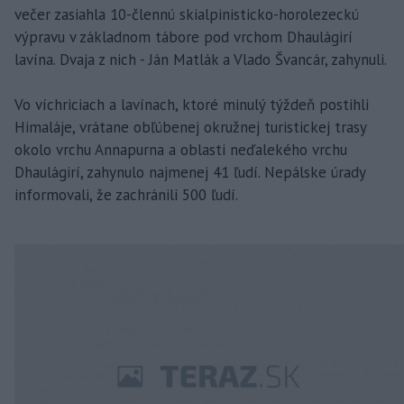
večer zasiahla 10-člennú skialpinisticko-horolezeckú
výpravu v základnom tábore pod vrchom Dhaulágirí
lavína. Dvaja z nich - Ján Matlák a Vlado Švancár, zahynuli.
Vo víchriciach a lavínach, ktoré minulý týždeň postihli
Himaláje, vrátane obľúbenej okružnej turistickej trasy
okolo vrchu Annapurna a oblasti neďalekého vrchu
Dhaulágirí, zahynulo najmenej 41 ľudí. Nepálske úrady
informovali, že zachránili 500 ľudí.