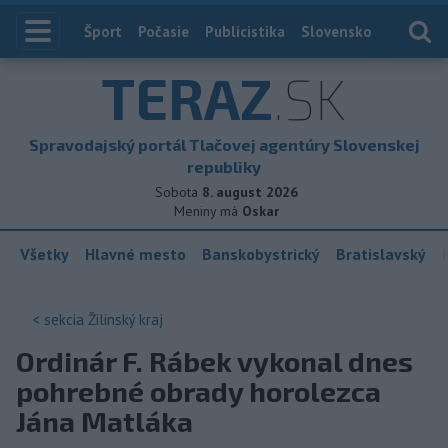
Index
Šport
Počasie
Publicistika
Slovensko
Zahranič
TERAZ
.SK
Spravodajský portál Tlačovej agentúry Slovenskej
republiky
Sobota
8. august 2026
Meniny má
Oskar
Všetky
Hlavné mesto
Banskobystrický
Bratislavský
< sekcia
Žilinský kraj
Ordinár F. Rábek vykonal dnes
pohrebné obrady horolezca
Jána Matláka