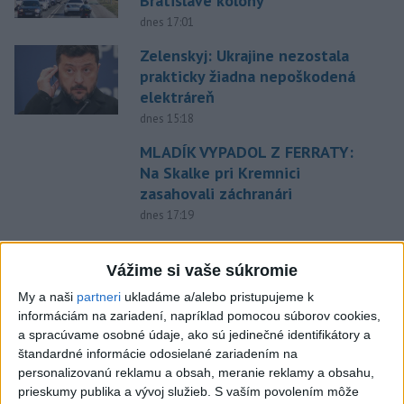
Bratislave kolóny
dnes 17:01
Zelenskyj: Ukrajine nezostala
prakticky žiadna nepoškodená
elektráreň
dnes 15:18
MLADÍK VYPADOL Z FERRATY:
Na Skalke pri Kremnici
zasahovali záchranári
dnes 17:19
SMUTNÁ SPRÁVA: Vo veku 68
rokov zomrel po chorobe otec
Vážime si vaše súkromie
Lionela Messiho
My a naši
partneri
ukladáme a/alebo pristupujeme k
aktualizované
dnes 15:34
,
dnes 16:53
informáciám na zariadení, napríklad pomocou súborov cookies,
a spracúvame osobné údaje, ako sú jedinečné identifikátory a
STOVKY NASADENÝCH
štandardné informácie odosielané zariadením na
HASIČOV: Zasahujú pri lesnom
personalizovanú reklamu a obsah, meranie reklamy a obsahu,
požiari v Andalúzii
prieskumy publika a vývoj služieb.
S vaším povolením môže