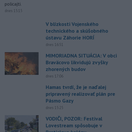
policajti.
dnes 15:15
V blízkosti Vojenského
technického a skúšobného
ústavu Záhorie HORÍ
dnes 16:51
MIMORIADNA SITUÁCIA: V obci
Braväcovo likvidujú zvyšky
zhorených budov
dnes 17:06
Hamas tvrdí, že je naďalej
pripravený realizovať plán pre
Pásmo Gazy
dnes 15:25
VODIČI, POZOR: Festival
Lovestream spôsobuje v