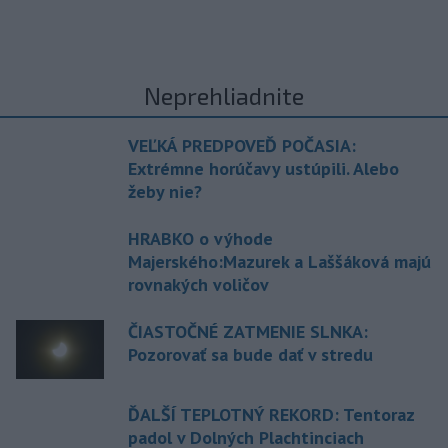
Neprehliadnite
VEĽKÁ PREDPOVEĎ POČASIA:
Extrémne horúčavy ustúpili. Alebo
žeby nie?
HRABKO o výhode
Majerského:Mazurek a Laššáková majú
rovnakých voličov
ČIASTOČNÉ ZATMENIE SLNKA:
Pozorovať sa bude dať v stredu
ĎALŠÍ TEPLOTNÝ REKORD: Tentoraz
padol v Dolných Plachtinciach