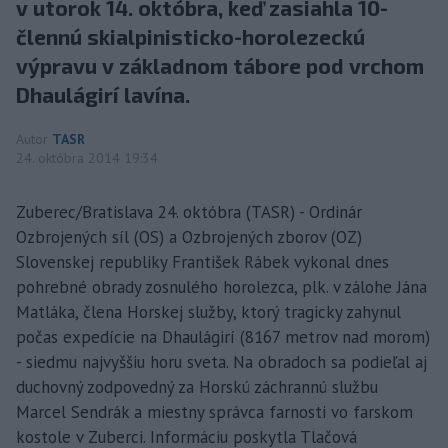
v utorok 14. októbra, keď zasiahla 10-
člennú skialpinisticko-horolezeckú
výpravu v základnom tábore pod vrchom
Dhaulágirí lavína.
Autor
TASR
24. októbra 2014 19:34
Zuberec/Bratislava 24. októbra (TASR) - Ordinár
Ozbrojených síl (OS) a Ozbrojených zborov (OZ)
Slovenskej republiky František Rábek vykonal dnes
pohrebné obrady zosnulého horolezca, plk. v zálohe Jána
Matláka, člena Horskej služby, ktorý tragicky zahynul
počas expedície na Dhaulágirí (8167 metrov nad morom)
- siedmu najvyššiu horu sveta. Na obradoch sa podieľal aj
duchovný zodpovedný za Horskú záchrannú službu
Marcel Sendrák a miestny správca farnosti vo farskom
kostole v Zuberci. Informáciu poskytla Tlačová