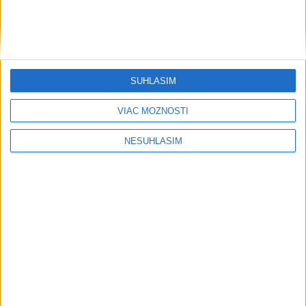
Šport
SÚHLASÍM
VIAC MOŽNOSTÍ
....
NESÚHLASÍM
....