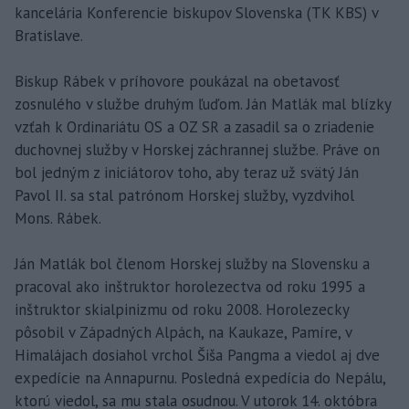
kancelária Konferencie biskupov Slovenska (TK KBS) v
Bratislave.
Biskup Rábek v príhovore poukázal na obetavosť
zosnulého v službe druhým ľuďom. Ján Matlák mal blízky
vzťah k Ordinariátu OS a OZ SR a zasadil sa o zriadenie
duchovnej služby v Horskej záchrannej službe. Práve on
bol jedným z iniciátorov toho, aby teraz už svätý Ján
Pavol II. sa stal patrónom Horskej služby, vyzdvihol
Mons. Rábek.
Ján Matlák bol členom Horskej služby na Slovensku a
pracoval ako inštruktor horolezectva od roku 1995 a
inštruktor skialpinizmu od roku 2008. Horolezecky
pôsobil v Západných Alpách, na Kaukaze, Pamíre, v
Himalájach dosiahol vrchol Šiša Pangma a viedol aj dve
expedície na Annapurnu. Posledná expedícia do Nepálu,
ktorú viedol, sa mu stala osudnou. V utorok 14. októbra