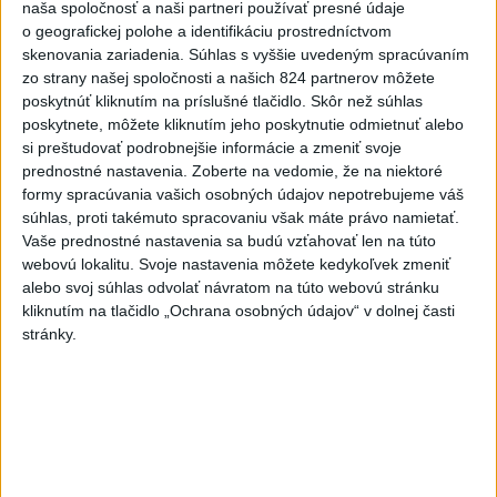
dnes 17:13
naša spoločnosť a naši partneri používať presné údaje
o geografickej polohe a identifikáciu prostredníctvom
POŽIAR VO VAŽCI: Zasahovali
skenovania zariadenia. Súhlas s vyššie uvedeným spracúvaním
profesionáli, zranila sa jedna
zo strany našej spoločnosti a našich 824 partnerov môžete
osoba
poskytnúť kliknutím na príslušné tlačidlo. Skôr než súhlas
dnes 15:42
poskytnete, môžete kliknutím jeho poskytnutie odmietnuť alebo
si preštudovať podrobnejšie informácie a zmeniť svoje
Práve teraz
prednostné nastavenia.
Zoberte na vedomie, že na niektoré
formy spracúvania vašich osobných údajov nepotrebujeme váš
-
Na Skalke pri Kremnici pomáhali horskí záchranári v
17:17
súhlas, proti takémuto spracovaniu však máte právo namietať.
sobotu
20-ročnému poľskému lezcovi, ktorý vypadol z ferratovej
Vaše prednostné nastavenia sa budú vzťahovať len na túto
cesty a poranil si obe kolená.
webovú lokalitu. Svoje nastavenia môžete kedykoľvek zmeniť
alebo svoj súhlas odvolať návratom na túto webovú stránku
Viac
kliknutím na tlačidlo „Ochrana osobných údajov“ v dolnej časti
Videá a prenosy TASR TV
stránky.
Deväť Slovákov zabojuje na ME v Paríži
o čo najlepšie výsledky
Viac
Najčítanejšie