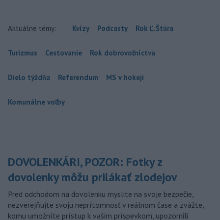
Aktuálne témy:
Kvízy
Podcasty
Rok Ľ.Štúra
Turizmus
Cestovanie
Rok dobrovoľníctva
Dielo týždňa
Referendum
MS v hokeji
Komunálne voľby
DOVOLENKÁRI, POZOR: Fotky z
dovolenky môžu prilákať zlodejov
Pred odchodom na dovolenku myslite na svoje bezpečie,
nezverejňujte svoju neprítomnosť v reálnom čase a zvážte,
komu umožníte prístup k vašim príspevkom, upozornili