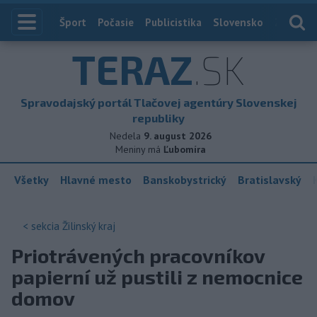
Index
Šport
Počasie
Publicistika
Slovensko
Zahranič
TERAZ
.SK
Spravodajský portál Tlačovej agentúry Slovenskej
republiky
Nedela
9. august 2026
Meniny má
Ľubomíra
Všetky
Hlavné mesto
Banskobystrický
Bratislavský
< sekcia
Žilinský kraj
Priotrávených pracovníkov
papierní už pustili z nemocnice
domov