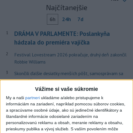
Najčítanejšie
6h
24h
7d
DRÁMA V PARLAMENTE: Poslankyňa
1
hádzala do premiéra vajíčka
2
Festival Lovestream 2026 pokračuje, druhý deň zakončil
Robbie Williams
3
Skončili ďalšie desiatky menších pôšt, samosprávam sa
to nepáči
Vážime si vaše súkromie
4
Darina Pačutová pomáha pacientom vo Vranove nad
My a naši
partneri
ukladáme a/alebo pristupujeme k
Topľou slovom
informáciám na zariadení, napríklad pomocou súborov cookies,
5
Najmenej 21 mŕtvych po zrážke dvoch autobusov na juhu
a spracúvame osobné údaje, ako sú jedinečné identifikátory a
štandardné informácie odosielané zariadením na
Nigeru
personalizovanú reklamu a obsah, meranie reklamy a obsahu,
6
OTESTUJTE SA: Rozumiete slovenským nárečiam? Tieto
prieskumy publika a vývoj služieb.
S vaším povolením môže