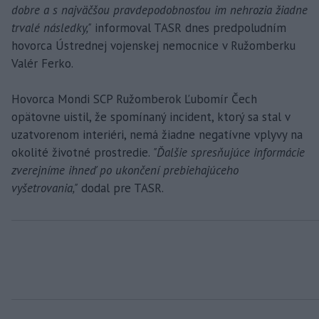
dobre a s najväčšou pravdepodobnosťou im nehrozia žiadne
trvalé následky,"
informoval TASR dnes predpoludním
hovorca Ústrednej vojenskej nemocnice v Ružomberku
Valér Ferko.
Hovorca Mondi SCP Ružomberok Ľubomír Čech
opätovne uistil, že spomínaný incident, ktorý sa stal v
uzatvorenom interiéri, nemá žiadne negatívne vplyvy na
okolité životné prostredie.
"Ďalšie spresňujúce informácie
zverejníme ihneď po ukončení prebiehajúceho
vyšetrovania,"
dodal pre TASR.