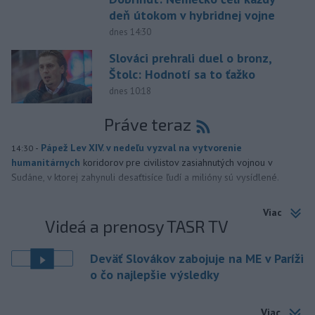
deň útokom v hybridnej vojne
dnes 14:30
Slováci prehrali duel o bronz,
Štolc: Hodnotí sa to ťažko
dnes 10:18
Práve teraz
-
Pápež Lev XIV. v nedeľu vyzval na vytvorenie
14:30
humanitárnych
koridorov pre civilistov zasiahnutých vojnou v
Sudáne, v ktorej zahynuli desaťtisíce ľudí a milióny sú vysídlené.
Viac
Videá a prenosy TASR TV
Deväť Slovákov zabojuje na ME v Paríži
o čo najlepšie výsledky
Viac