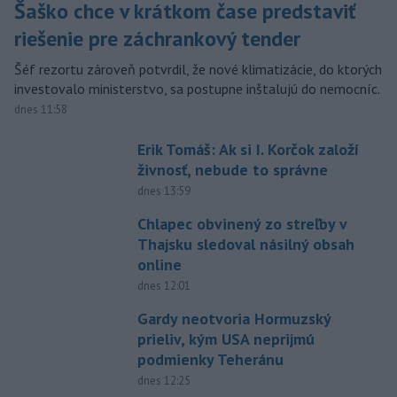
Šaško chce v krátkom čase predstaviť
riešenie pre záchrankový tender
Šéf rezortu zároveň potvrdil, že nové klimatizácie, do ktorých
investovalo ministerstvo, sa postupne inštalujú do nemocníc.
dnes 11:58
Erik Tomáš: Ak si I. Korčok založí
živnosť, nebude to správne
dnes 13:59
Chlapec obvinený zo streľby v
Thajsku sledoval násilný obsah
online
dnes 12:01
Gardy neotvoria Hormuzský
prieliv, kým USA neprijmú
podmienky Teheránu
dnes 12:25