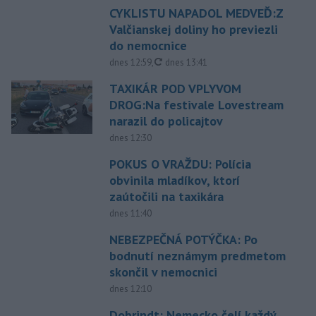
CYKLISTU NAPADOL MEDVEĎ:Z
Valčianskej doliny ho previezli
do nemocnice
aktualizované
dnes 12:59
,
dnes 13:41
TAXIKÁR POD VPLYVOM
DROG:Na festivale Lovestream
narazil do policajtov
dnes 12:30
POKUS O VRAŽDU: Polícia
obvinila mladíkov, ktorí
zaútočili na taxikára
dnes 11:40
NEBEZPEČNÁ POTÝČKA: Po
bodnutí neznámym predmetom
skončil v nemocnici
dnes 12:10
Dobrindt: Nemecko čelí každý