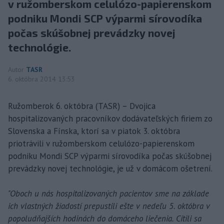
v ružomberskom celulózo-papierenskom
podniku Mondi SCP výparmi sírovodíka
počas skúšobnej prevádzky novej
technológie.
Autor
TASR
6. októbra 2014 13:53
Ružomberok 6. októbra (TASR) – Dvojica
hospitalizovaných pracovníkov dodávateľských firiem zo
Slovenska a Fínska, ktorí sa v piatok 3. októbra
priotrávili v ružomberskom celulózo-papierenskom
podniku Mondi SCP výparmi sírovodíka počas skúšobnej
prevádzky novej technológie, je už v domácom ošetrení.
"Oboch u nás hospitalizovaných pacientov sme na základe
ich vlastných žiadostí prepustili ešte v nedeľu 5. októbra v
popoludňajších hodinách do domáceho liečenia. Cítili sa