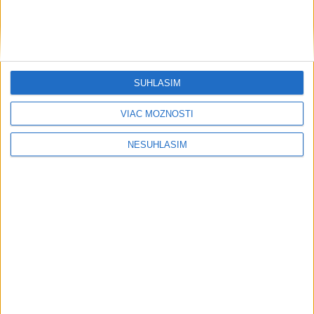
....
SÚHLASÍM
VIAC MOŽNOSTÍ
NESÚHLASÍM
....