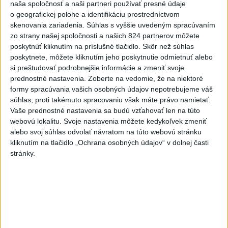
naša spoločnosť a naši partneri používať presné údaje
slová vás potrápia
o geografickej polohe a identifikáciu prostredníctvom
7
DOČKALI SME SA: Uplynulá noc bola najchladnejšia za
skenovania zariadenia. Súhlas s vyššie uvedeným spracúvaním
zo strany našej spoločnosti a našich 824 partnerov môžete
posledné týždne
poskytnúť kliknutím na príslušné tlačidlo. Skôr než súhlas
poskytnete, môžete kliknutím jeho poskytnutie odmietnuť alebo
Najnovšie správy na Teraz.sk
si preštudovať podrobnejšie informácie a zmeniť svoje
prednostné nastavenia.
Zoberte na vedomie, že na niektoré
Vyhlásenia
formy spracúvania vašich osobných údajov nepotrebujeme váš
súhlas, proti takémuto spracovaniu však máte právo namietať.
Priame prenosy z Národnej rady SR
Vaše prednostné nastavenia sa budú vzťahovať len na túto
webovú lokalitu. Svoje nastavenia môžete kedykoľvek zmeniť
alebo svoj súhlas odvolať návratom na túto webovú stránku
kliknutím na tlačidlo „Ochrana osobných údajov“ v dolnej časti
Politika na sociálnych sieťach
stránky.
Zobraziť viac
Info
Najnovšie videá
Najsledovanejšie videá