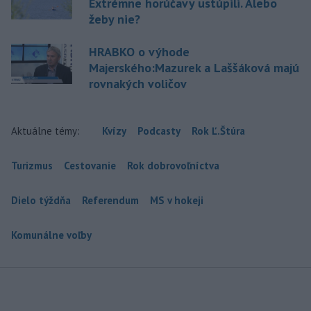
Extrémne horúčavy ustúpili. Alebo
žeby nie?
HRABKO o výhode
Majerského:Mazurek a Laššáková majú
rovnakých voličov
Aktuálne témy:
Kvízy
Podcasty
Rok Ľ.Štúra
Turizmus
Cestovanie
Rok dobrovoľníctva
Dielo týždňa
Referendum
MS v hokeji
Komunálne voľby