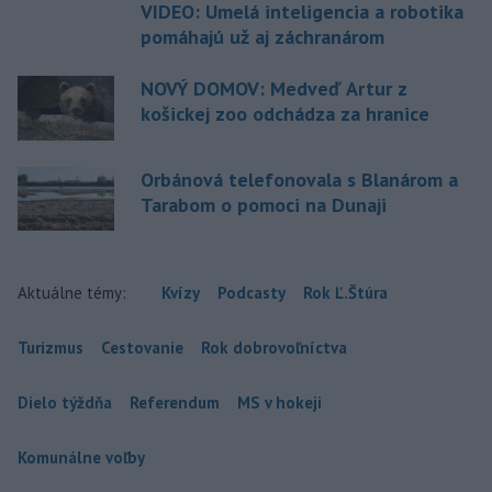
VIDEO: Umelá inteligencia a robotika
pomáhajú už aj záchranárom
NOVÝ DOMOV: Medveď Artur z
košickej zoo odchádza za hranice
Orbánová telefonovala s Blanárom a
Tarabom o pomoci na Dunaji
Aktuálne témy:
Kvízy
Podcasty
Rok Ľ.Štúra
Turizmus
Cestovanie
Rok dobrovoľníctva
Dielo týždňa
Referendum
MS v hokeji
Komunálne voľby