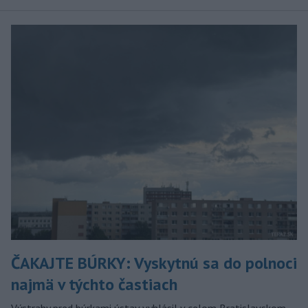
ČAKAJTE BÚRKY: Vyskytnú sa do polnoci
najmä v týchto častiach
Výstrahy pred búrkami ústav vyhlásil v celom Bratislavskom