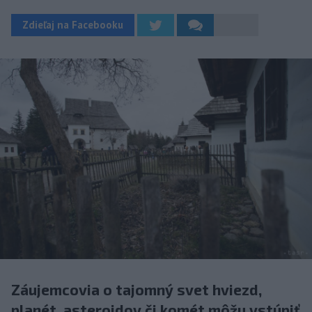
Zdieľaj na Facebooku
Záujemcovia o tajomný svet hviezd,
planét, asteroidov či komét môžu vstúpiť