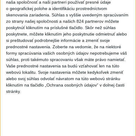
Najčítanejšie
naša spoločnosť a naši partneri používať presné údaje
o geografickej polohe a identifikáciu prostredníctvom
6h
24h
7d
skenovania zariadenia. Súhlas s vyššie uvedeným spracúvaním
zo strany našej spoločnosti a našich 824 partnerov môžete
ÚPLNÉ ZATMENIE SLNKA: Časť Európy
1
poskytnúť kliknutím na príslušné tlačidlo. Skôr než súhlas
poskytnete, môžete kliknutím jeho poskytnutie odmietnuť alebo
zahalí tma, hrozia dôsledky
si preštudovať podrobnejšie informácie a zmeniť svoje
prednostné nastavenia.
Zoberte na vedomie, že na niektoré
2
Prešovský kraj vyzýva k využitiu bezplatného parkoviska v
formy spracúvania vašich osobných údajov nepotrebujeme váš
Tatrách
súhlas, proti takémuto spracovaniu však máte právo namietať.
Vaše prednostné nastavenia sa budú vzťahovať len na túto
3
ČAKAJTE BÚRKY: Vyskytnú sa do polnoci najmä v týchto
webovú lokalitu. Svoje nastavenia môžete kedykoľvek zmeniť
častiach
alebo svoj súhlas odvolať návratom na túto webovú stránku
kliknutím na tlačidlo „Ochrana osobných údajov“ v dolnej časti
4
Kruhová križovatka v Poprade v smere z Hozelca bude
stránky.
hotová budúci rok
5
V Košiciach Nad jazerom začína výstavba
chodníka,otvorili aj pumptrack
6
Na kúpalisku Diakovce UNIKALA LÁTKA, osem ľudí
skončilo v nemocnici