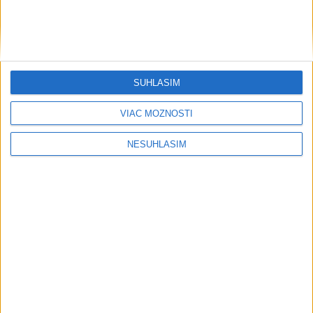
....
SÚHLASÍM
VIAC MOŽNOSTÍ
NESÚHLASÍM
....