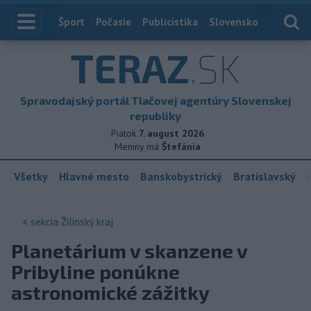
Index
Šport
Počasie
Publicistika
Slovensko
Zahranič
TERAZ
.SK
Spravodajský portál Tlačovej agentúry Slovenskej
republiky
Piatok
7. august 2026
Meniny má
Štefánia
Všetky
Hlavné mesto
Banskobystrický
Bratislavský
< sekcia
Žilinský kraj
Planetárium v skanzene v
Pribyline ponúkne
astronomické zážitky