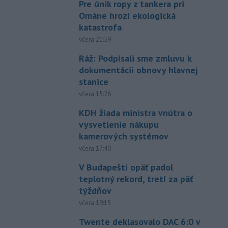
Pre únik ropy z tankera pri
Ománe hrozí ekologická
katastrofa
včera 21:59
Ráž: Podpísali sme zmluvu k
dokumentácii obnovy hlavnej
stanice
včera 15:26
KDH žiada ministra vnútra o
vysvetlenie nákupu
kamerových systémov
včera 17:40
V Budapešti opäť padol
teplotný rekord, tretí za päť
týždňov
včera 19:15
Twente deklasovalo DAC 6:0 v