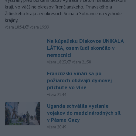
kraji, vo väčšine okresov Trenčianskeho, Trnavského a
Žilinského kraja a v okresoch Snina a Sobrance na východe
krajiny.
aktualizované
včera 18:54
,
včera 19:09
Na kúpalisku Diakovce UNIKALA
LÁTKA, osem ľudí skončilo v
nemocnici
aktualizované
včera 18:23
,
včera 21:38
Francúzski vinári sa po
požiaroch obávajú dymovej
príchute vo víne
včera 21:44
Uganda schválila vyslanie
vojakov do medzinárodných síl
v Pásme Gazy
včera 20:49