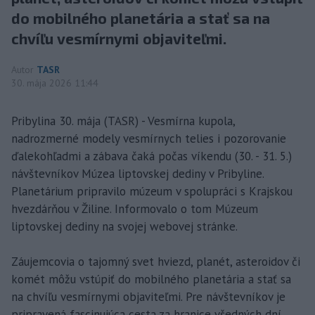
do mobilného planetária a stať sa na
chvíľu vesmírnymi objaviteľmi.
Autor
TASR
30. mája 2026 11:44
Pribylina 30. mája (TASR) - Vesmírna kupola,
nadrozmerné modely vesmírnych telies i pozorovanie
ďalekohľadmi a zábava čaká počas víkendu (30. - 31. 5.)
návštevníkov Múzea liptovskej dediny v Pribyline.
Planetárium pripravilo múzeum v spolupráci s Krajskou
hvezdárňou v Žiline. Informovalo o tom Múzeum
liptovskej dediny na svojej webovej stránke.
Záujemcovia o tajomný svet hviezd, planét, asteroidov či
komét môžu vstúpiť do mobilného planetária a stať sa
na chvíľu vesmírnymi objaviteľmi. Pre návštevníkov je
pripravená fascinujúca cesta za hranice všedných dní.