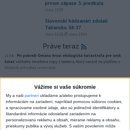
prvom zápase 3. predkola
včera 22:03
Slovenskí hádzanári zdolali
Taliansko 38:37
aktualizované
včera 16:28
,
včera 19:55
Práve teraz
-
Pri pobreží Ománu hrozí ekologická katastrofa pre únik
21:58
čoraz
väčšieho množstva ropy z tankera, ktorý narazil na plytčinu v
blízkosti prírodnej rezervácie.
Viac
Videá a prenosy TASR TV
Vážime si vaše súkromie
My a naši
partneri
ukladáme a/alebo pristupujeme k
Deväť Slovákov zabojuje na ME v Paríži
informáciám na zariadení, napríklad pomocou súborov cookies,
o čo najlepšie výsledky
a spracúvame osobné údaje, ako sú jedinečné identifikátory a
štandardné informácie odosielané zariadením na
personalizovanú reklamu a obsah, meranie reklamy a obsahu,
Viac
prieskumy publika a vývoj služieb.
S vaším povolením môže