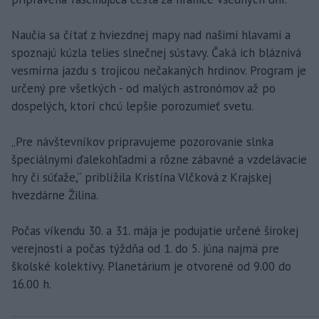
Naučia sa čítať z hviezdnej mapy nad našimi hlavami a
spoznajú kúzla telies slnečnej sústavy. Čaká ich bláznivá
vesmírna jazdu s trojicou nečakaných hrdinov. Program je
určený pre všetkých - od malých astronómov až po
dospelých, ktorí chcú lepšie porozumieť svetu.
„Pre návštevníkov pripravujeme pozorovanie slnka
špeciálnymi ďalekohľadmi a rôzne zábavné a vzdelávacie
hry či súťaže,“ priblížila Kristína Vlčková z Krajskej
hvezdárne Žilina.
Počas víkendu 30. a 31. mája je podujatie určené širokej
verejnosti a počas týždňa od 1. do 5. júna najmä pre
školské kolektívy. Planetárium je otvorené od 9.00 do
16.00 h.