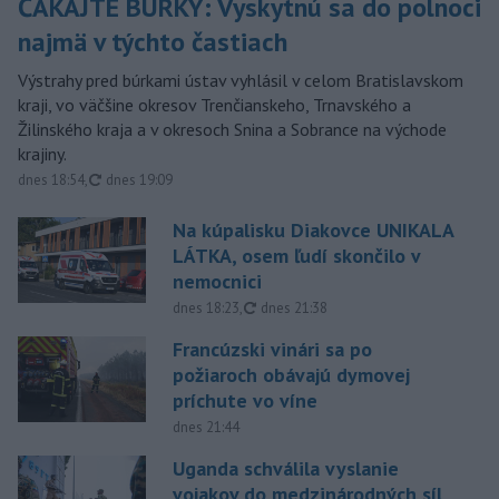
ČAKAJTE BÚRKY: Vyskytnú sa do polnoci
najmä v týchto častiach
Výstrahy pred búrkami ústav vyhlásil v celom Bratislavskom
kraji, vo väčšine okresov Trenčianskeho, Trnavského a
Žilinského kraja a v okresoch Snina a Sobrance na východe
krajiny.
aktualizované
dnes 18:54
,
dnes 19:09
Na kúpalisku Diakovce UNIKALA
LÁTKA, osem ľudí skončilo v
nemocnici
aktualizované
dnes 18:23
,
dnes 21:38
Francúzski vinári sa po
požiaroch obávajú dymovej
príchute vo víne
dnes 21:44
Uganda schválila vyslanie
vojakov do medzinárodných síl