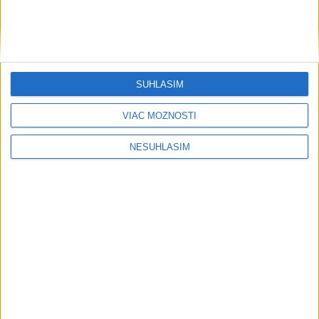
SÚHLASÍM
VIAC MOŽNOSTÍ
NESÚHLASÍM
....