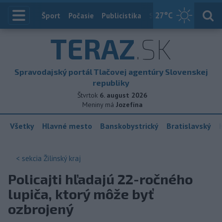
27
°C
Index
Šport
Počasie
Publicistika
Slovensko
Zahranič
TERAZ
.SK
Spravodajský portál Tlačovej agentúry Slovenskej
republiky
Štvrtok
6. august 2026
Meniny má
Jozefína
Všetky
Hlavné mesto
Banskobystrický
Bratislavský
< sekcia
Žilinský kraj
Policajti hľadajú 22-ročného
lupiča, ktorý môže byť
ozbrojený