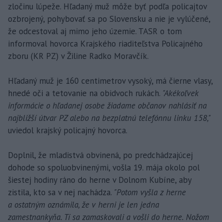
zločinu lúpeže. Hľadaný muž môže byť podľa policajtov
ozbrojený, pohybovať sa po Slovensku a nie je vylúčené,
že odcestoval aj mimo jeho územie. TASR o tom
informoval hovorca Krajského riaditeľstva Policajného
zboru (KR PZ) v Žiline Radko Moravčík.
Hľadaný muž je 160 centimetrov vysoký, má čierne vlasy,
hnedé oči a tetovanie na obidvoch rukách.
"Akékoľvek
informácie o hľadanej osobe žiadame občanov nahlásiť na
najbližší útvar PZ alebo na bezplatnú telefónnu linku 158,"
uviedol krajský policajný hovorca.
Doplnil, že mladistvá obvinená, po predchádzajúcej
dohode so spoluobvinenými, vošla 19. mája okolo pol
šiestej hodiny ráno do herne v Dolnom Kubíne, aby
zistila, kto sa v nej nachádza.
"Potom vyšla z herne
a ostatným oznámila, že v herni je len jedna
zamestnankyňa. Tí sa zamaskovali a vošli do herne. Nožom