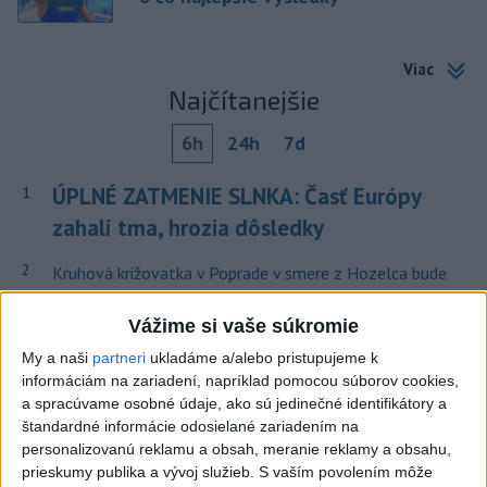
Viac
Najčítanejšie
6h
24h
7d
ÚPLNÉ ZATMENIE SLNKA: Časť Európy
1
zahalí tma, hrozia dôsledky
2
Kruhová križovatka v Poprade v smere z Hozelca bude
hotová budúci rok
Vážime si vaše súkromie
3
V Košiciach Nad jazerom začína výstavba
My a naši
partneri
ukladáme a/alebo pristupujeme k
chodníka,otvorili aj pumptrack
informáciám na zariadení, napríklad pomocou súborov cookies,
a spracúvame osobné údaje, ako sú jedinečné identifikátory a
4
Na kúpalisku Diakovce UNIKALA LÁTKA, osem ľudí
štandardné informácie odosielané zariadením na
skončilo v nemocnici
personalizovanú reklamu a obsah, meranie reklamy a obsahu,
prieskumy publika a vývoj služieb.
S vaším povolením môže
5
Afganec, ktorý v Mníchove vrazil autom do davu, dostal