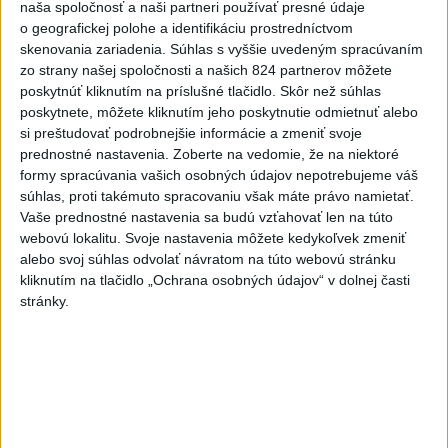
naša spoločnosť a naši partneri používať presné údaje
TREST
o geografickej polohe a identifikáciu prostredníctvom
skenovania zariadenia. Súhlas s vyššie uvedeným spracúvaním
6
ĎALŠÍ TEPLOTNÝ REKORD: Tentoraz padol v Dolných
zo strany našej spoločnosti a našich 824 partnerov môžete
Plachtinciach
poskytnúť kliknutím na príslušné tlačidlo. Skôr než súhlas
poskytnete, môžete kliknutím jeho poskytnutie odmietnuť alebo
7
DPB: Všetky autobusy a trolejbusy majú klimatizáciu
si preštudovať podrobnejšie informácie a zmeniť svoje
prednostné nastavenia.
Zoberte na vedomie, že na niektoré
Najnovšie správy na Teraz.sk
formy spracúvania vašich osobných údajov nepotrebujeme váš
súhlas, proti takémuto spracovaniu však máte právo namietať.
Vyhlásenia
Vaše prednostné nastavenia sa budú vzťahovať len na túto
webovú lokalitu. Svoje nastavenia môžete kedykoľvek zmeniť
Priame prenosy z Národnej rady SR
alebo svoj súhlas odvolať návratom na túto webovú stránku
kliknutím na tlačidlo „Ochrana osobných údajov“ v dolnej časti
stránky.
Politika na sociálnych sieťach
Zobraziť viac
Info