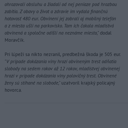
ohrozovali obsluhu a žiadali od nej peniaze pod hrozbou
zabitia. Z obavy o život a zdravie im vydala finančnú
hotovosť 480 eur. Obvinení jej zobrali aj mobilný telefón
a z miesta ušli na parkovisko. Tam ich čakala mladistvá
obvinená a spoločne odišli na neznáme miesto,"
dodal
Moravčík.
Pri lúpeži sa nikto nezranil, predbežná škoda je 505 eur.
"V prípade dokázania viny hrozí obvineným trest odňatia
slobody na sedem rokov až 12 rokov, mladistvej obvinenej
hrozí v prípade dokázania viny polovičný trest. Obvinené
ženy sú stíhané na slobode,"
uzatvoril krajský policajný
hovorca.