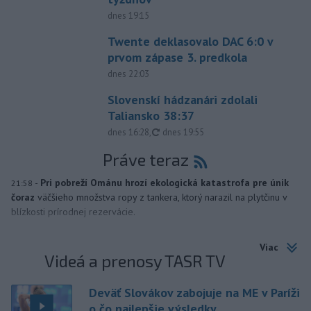
dnes 19:15
Twente deklasovalo DAC 6:0 v
prvom zápase 3. predkola
dnes 22:03
Slovenskí hádzanári zdolali
Taliansko 38:37
aktualizované
dnes 16:28
,
dnes 19:55
Práve teraz
-
Pri pobreží Ománu hrozí ekologická katastrofa pre únik
21:58
čoraz
väčšieho množstva ropy z tankera, ktorý narazil na plytčinu v
blízkosti prírodnej rezervácie.
Viac
Videá a prenosy TASR TV
Deväť Slovákov zabojuje na ME v Paríži
o čo najlepšie výsledky