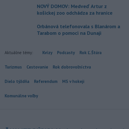
NOVÝ DOMOV: Medveď Artur z
košickej zoo odchádza za hranice
Orbánová telefonovala s Blanárom a
Tarabom o pomoci na Dunaji
Aktuálne témy:
Kvízy
Podcasty
Rok Ľ.Štúra
Turizmus
Cestovanie
Rok dobrovoľníctva
Dielo týždňa
Referendum
MS v hokeji
Komunálne voľby