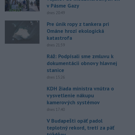
v Pásme Gazy
dnes 20:49
Pre únik ropy z tankera pri
Ománe hrozí ekologická
katastrofa
dnes 21:59
Ráž: Podpísali sme zmluvu k
dokumentácii obnovy hlavnej
stanice
dnes 15:26
KDH žiada ministra vnútra o
vysvetlenie nákupu
kamerových systémov
dnes 17:40
V Budapešti opäť padol
teplotný rekord, tretí za päť
týždňov