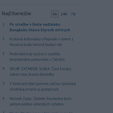
Najčítanejšie
6h
24h
7d
Po streľbe v škole neďaleko
1
Bangkoku hlásia štyroch mŕtvych
2
Kruhová križovatka v Poprade v smere z
Hozelca bude hotová budúci rok
3
Prešovský kraj vyzýva k využitiu
bezplatného parkoviska v Tatrách
4
ÚPLNÉ ZATMENIE SLNKA: Časť Európy
zahalí tma, hrozia dôsledky
5
V Košiciach Nad jazerom začína výstavba
chodníka,otvorili aj pumptrack
6
Historik Zajac: Územie Slovenska bolo
jadrom poľsko-uhorských vzťahov
7