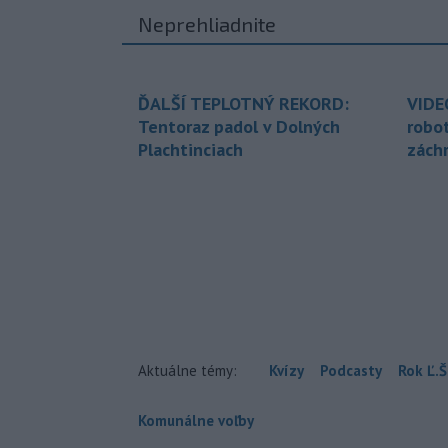
Neprehliadnite
ĎALŠÍ TEPLOTNÝ REKORD:
VIDE
Tentoraz padol v Dolných
robo
Plachtinciach
zách
Aktuálne témy:
Kvízy
Podcasty
Rok Ľ.Š
Komunálne voľby