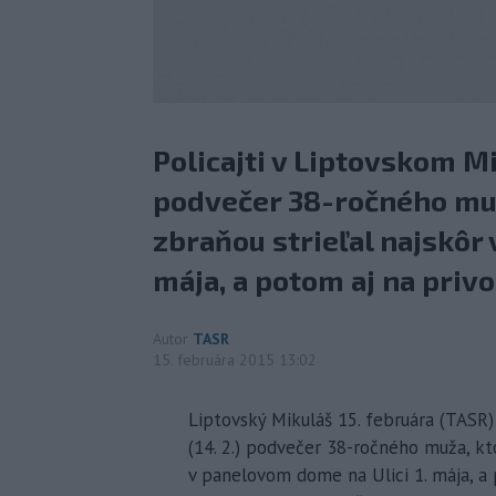
Policajti v Liptovskom Mi
podvečer 38-ročného muž
zbraňou strieľal najskôr
mája, a potom aj na privo
Autor
TASR
15. februára 2015 13:02
Liptovský Mikuláš 15. februára (TASR) 
(14. 2.) podvečer 38-ročného muža, kt
v panelovom dome na Ulici 1. mája, a 