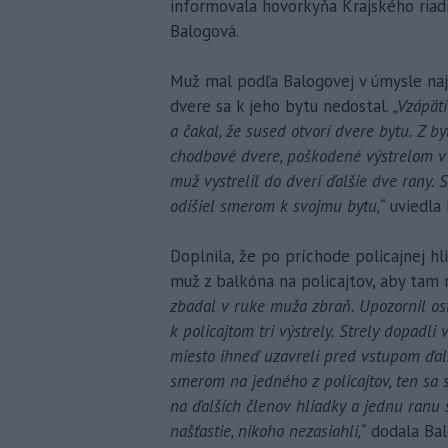
informovala hovorkyňa Krajského riadit
Balogová.
Muž mal podľa Balogovej v úmysle naj
dvere sa k jeho bytu nedostal.
„Vzápät
a čakal, že sused otvorí dvere bytu. Z b
chodbové dvere, poškodené výstrelom v
muž vystrelil do dverí ďalšie dve rany. 
odišiel smerom k svojmu bytu,“
uviedla 
Doplnila, že po príchode policajnej h
muž z balkóna na policajtov, aby tam n
zbadal v ruke muža zbraň. Upozornil os
k policajtom tri výstrely. Strely dopadli 
miesto ihneď uzavreli pred vstupom ďalš
smerom na jedného z policajtov, ten sa st
na ďalších členov hliadky a jednu ranu 
našťastie, nikoho nezasiahli,“
dodala Bal