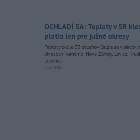
OCHLADÍ SA: Teploty v SR kle
platia len pre južné okresy
Teploty okolo 33 stupňov Celzia sa v piatok 
okresoch Komárno, Nové Zámky, Levice, Krupin
Lučenec.
dnes 8:08