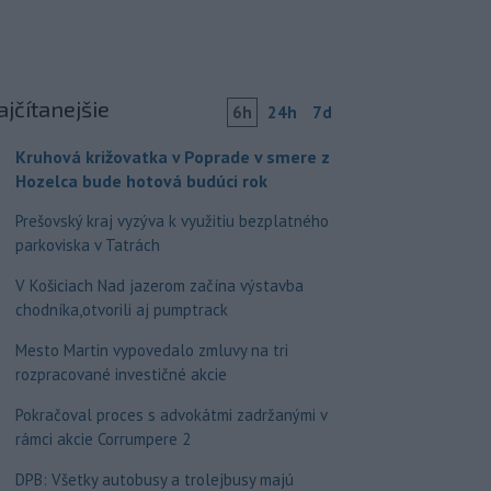
ajčítanejšie
6h
24h
7d
Kruhová križovatka v Poprade v smere z
Hozelca bude hotová budúci rok
Prešovský kraj vyzýva k využitiu bezplatného
parkoviska v Tatrách
V Košiciach Nad jazerom začína výstavba
chodníka,otvorili aj pumptrack
Mesto Martin vypovedalo zmluvy na tri
rozpracované investičné akcie
Pokračoval proces s advokátmi zadržanými v
rámci akcie Corrumpere 2
DPB: Všetky autobusy a trolejbusy majú