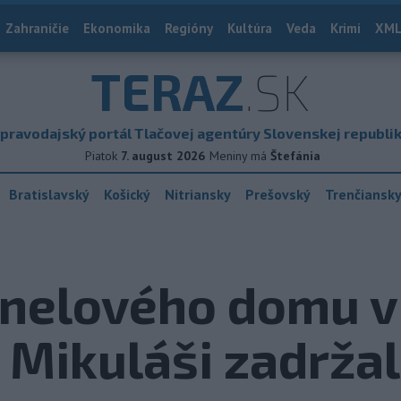
Zahraničie
Ekonomika
Regióny
Kultúra
Veda
Krimi
XML
TERAZ
.SK
pravodajský portál Tlačovej agentúry Slovenskej republi
Piatok
7. august 2026
Meniny má
Štefánia
Bratislavský
Košický
Nitriansky
Prešovský
Trenčiansk
anelového domu v
Mikuláši zadržal