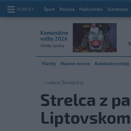
RUBRIKY
Index
Šport
Počasie
Publicistika
Slovensko
Komunálne
voľby 2026
S
Všetky správy
Všetky
Hlavné mesto
Banskobystrický
< sekcia
Žilinský kraj
Strelca z p
Liptovskom 