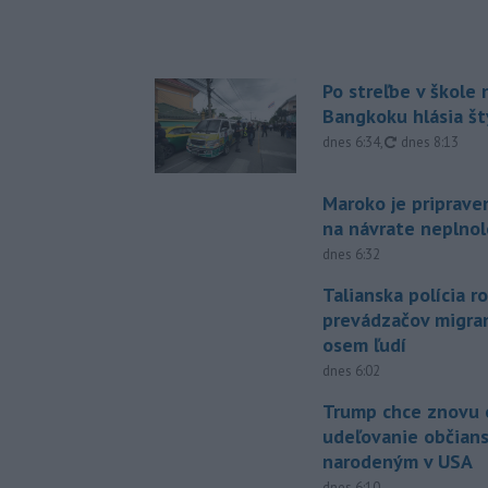
Po streľbe v škole
Bangkoku hlásia š
aktualizované
dnes 6:34
,
dnes 8:13
Maroko je priprave
na návrate neplno
dnes 6:32
Talianska polícia ro
prevádzačov migran
osem ľudí
dnes 6:02
Trump chce znovu 
udeľovanie občian
narodeným v USA
dnes 6:10