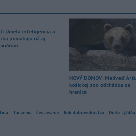
O: Umelá inteligencia a
tika pomáhajú už aj
ranárom
NOVÝ DOMOV: Medveď Artu
košickej zoo odchádza za
hranice
túra
Turizmus
Cestovanie
Rok dobrovoľníctva
Dielo týždňa