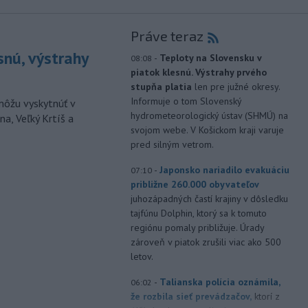
Práve teraz
snú, výstrahy
-
Teploty na Slovensku v
08:08
piatok klesnú. Výstrahy prvého
stupňa platia
len pre južné okresy.
Informuje o tom Slovenský
môžu vyskytnúť v
hydrometeorologický ústav (SHMÚ) na
a, Veľký Krtíš a
svojom webe. V Košickom kraji varuje
pred silným vetrom.
-
Japonsko nariadilo evakuáciu
07:10
približne 260.000 obyvateľov
juhozápadných častí krajiny v dôsledku
tajfúnu Dolphin, ktorý sa k tomuto
regiónu pomaly približuje. Úrady
zároveň v piatok zrušili viac ako 500
letov.
-
Talianska polícia oznámila,
06:02
že rozbila sieť prevádzačov,
ktorí z