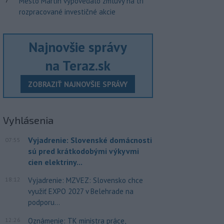
Mesto Martin vypovedalo zmluvy na tri
rozpracované investičné akcie
Najnovšie správy
na Teraz.sk
ZOBRAZIŤ NAJNOVŠIE SPRÁVY
Vyhlásenia
Vyjadrenie: Slovenské domácnosti
07:55
sú pred krátkodobými výkyvmi
cien elektriny...
18:12
Vyjadrenie: MZVEZ: Slovensko chce
využiť EXPO 2027 v Belehrade na
podporu...
12:26
Oznámenie: TK ministra práce,