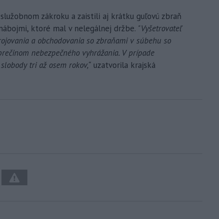
 služobnom zákroku a zaistili aj krátku guľovú zbraň
ábojmi, ktoré mal v nelegálnej držbe.
"Vyšetrovateľ
rojovania a obchodovania so zbraňami v súbehu so
 prečinom nebezpečného vyhrážania. V prípade
slobody tri až osem rokov,“
uzatvorila krajská