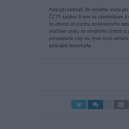
Policajti zadržali 38-ročného muža pri
ČZ 75 kalibru 9 mm so zásobníkom a n
ho obvinil zo zločinu nedovoleného ozb
zločinom útoku na verejného činiteľa a
preukázania viny mu hrozí trest odňatia 
policajná hovorkyňa.