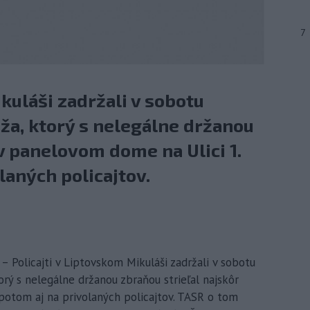
7
kuláši zadržali v sobotu
a, ktorý s nelegálne držanou
 v panelovom dome na Ulici 1.
laných policajtov.
– Policajti v Liptovskom Mikuláši zadržali v sobotu
orý s nelegálne držanou zbraňou strieľal najskôr
potom aj na privolaných policajtov. TASR o tom