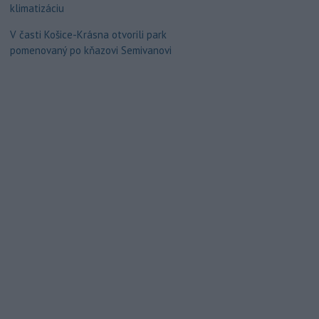
klimatizáciu
V časti Košice-Krásna otvorili park
pomenovaný po kňazovi Semivanovi