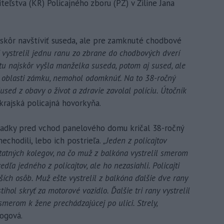
eľstva (KR) Policajného zboru (PZ) v Žiline Jana
skôr navštíviť suseda, ale pre zamknuté chodbové
í vystrelil jednu ranu zo zbrane do chodbových dverí
ytu najskôr vyšla manželka suseda, potom aj sused, ale
 oblasti zámku, nemohol odomknúť. Na to 38-ročný
Sused z obavy o život a zdravie zavolal políciu. Útočník
krajská policajná hovorkyňa.
liadky pred vchod panelového domu kričal 38-ročný
echodili, lebo ich postrieľa.
„Jeden z policajtov
tatných kolegov, na čo muž z balkóna vystrelil smerom
vedľa jedného z policajtov, ale ho nezasiahli. Policajti
ích osôb. Muž ešte vystrelil z balkóna ďalšie dve rany
ihol skryť za motorové vozidlo. Ďalšie tri rany vystrelil
smerom k žene prechádzajúcej po ulici. Strely,
ogová.