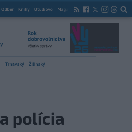
 Odber
Knihy
Útulkovo
Magazín
News Now
Archív
TASR
Rok
dobrovoľníctva
ky
Všetky správy
y
Trnavský
Žilinský
a polícia