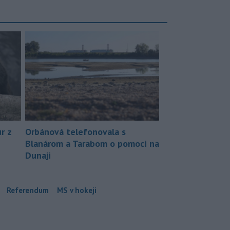
r z
Orbánová telefonovala s
Blanárom a Tarabom o pomoci na
Dunaji
Referendum
MS v hokeji