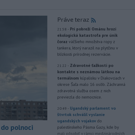
Práve teraz
-
Pri pobreží Ománu hrozí
21:58
ekologická katastrofa pre únik
čoraz
väčšieho množstva ropy z
tankera, ktorý narazil na plytčinu v
blízkosti prírodnej rezervácie.
-
Zdravotné ťažkosti po
21:22
kontakte s neznámou látkou na
termálnom
kúpalisku v Diakovciach v
okrese Šaľa malo 16 osôb. Záchranná
zdravotná služba osem z nich
previezla do nemocnice.
-
Ugandský parlament vo
20:49
štvrtok schválil vyslanie
ugandských vojakov
do
do polnoci
palestínskeho Pásma Gazy, kde by
mali pôsobiť v rámci medzinárodných