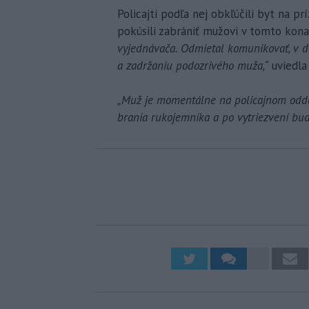
Policajti podľa nej obkľúčili byt na p
pokúsili zabrániť mužovi v tomto kona
vyjednávača. Odmietal komunikovať, v d
a zadržaniu podozrivého muža,“
uviedla 
„Muž je momentálne na policajnom oddele
brania rukojemníka a po vytriezvení bu