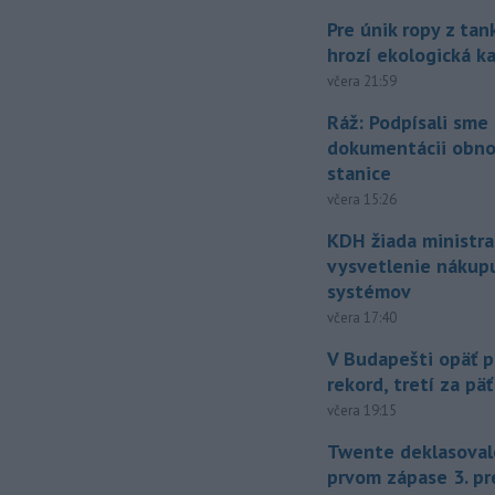
Pre únik ropy z ta
hrozí ekologická k
včera 21:59
Ráž: Podpísali sme
dokumentácii obno
stanice
včera 15:26
KDH žiada ministra
vysvetlenie nákup
systémov
včera 17:40
V Budapešti opäť p
rekord, tretí za pä
včera 19:15
Twente deklasoval
prvom zápase 3. pr