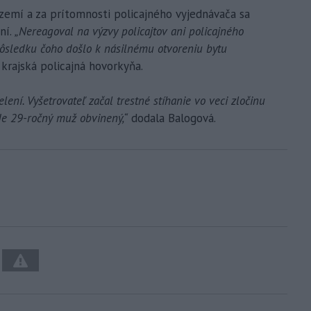
rízemí a za prítomnosti policajného vyjednávača sa
ní.
„Nereagoval na výzvy policajtov ani policajného
ôsledku čoho došlo k násilnému otvoreniu bytu
krajská policajná hovorkyňa.
ní. Vyšetrovateľ začal trestné stíhanie vo veci zločinu
de 29-ročný muž obvinený,“
dodala Balogová.