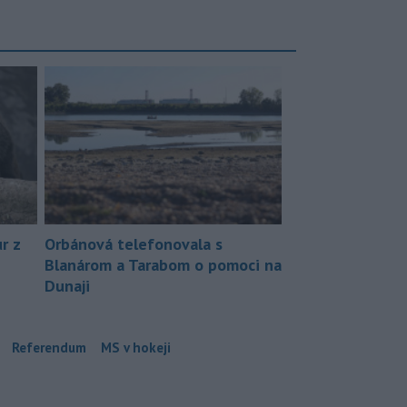
r z
Orbánová telefonovala s
Blanárom a Tarabom o pomoci na
Dunaji
Referendum
MS v hokeji