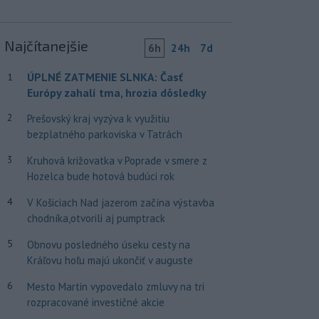
Najčítanejšie
6h
24h
7d
ÚPLNÉ ZATMENIE SLNKA: Časť
1
Európy zahalí tma, hrozia dôsledky
2
Prešovský kraj vyzýva k využitiu
bezplatného parkoviska v Tatrách
3
Kruhová križovatka v Poprade v smere z
Hozelca bude hotová budúci rok
4
V Košiciach Nad jazerom začína výstavba
chodníka,otvorili aj pumptrack
5
Obnovu posledného úseku cesty na
Kráľovu hoľu majú ukončiť v auguste
6
Mesto Martin vypovedalo zmluvy na tri
rozpracované investičné akcie