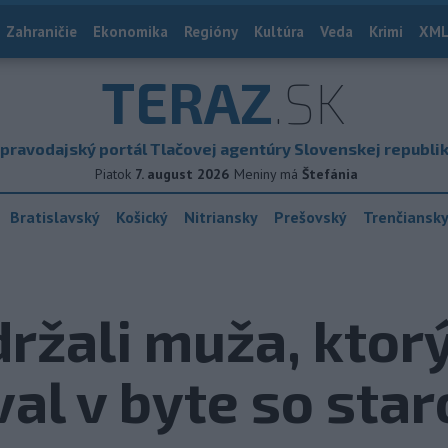
Zahraničie
Ekonomika
Regióny
Kultúra
Veda
Krimi
XML
TERAZ
.SK
pravodajský portál Tlačovej agentúry Slovenskej republi
Piatok
7. august 2026
Meniny má
Štefánia
Bratislavský
Košický
Nitriansky
Prešovský
Trenčiansk
držali muža, ktor
val v byte so st