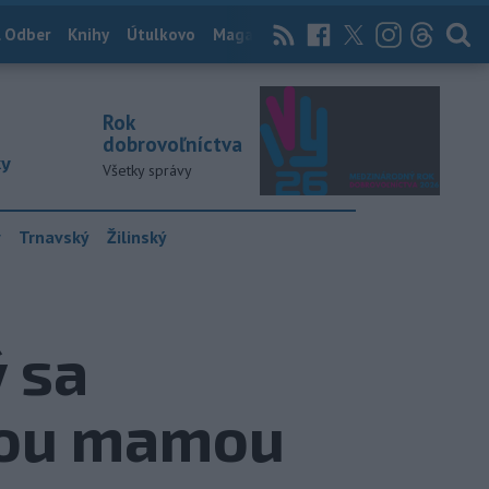
 Odber
Knihy
Útulkovo
Magazín
News Now
Archív
TASR
Rok
dobrovoľníctva
ky
Všetky správy
y
Trnavský
Žilinský
ý sa
arou mamou