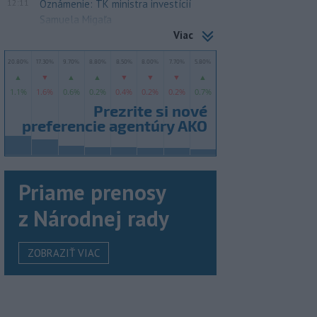
12:11
Oznámenie: TK ministra investícií
Samuela Migaľa
Viac
Priame prenosy
z Národnej rady
ZOBRAZIŤ VIAC