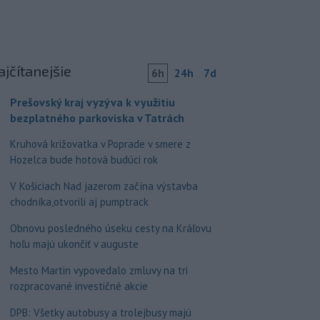
ajčítanejšie
6h
24h
7d
Prešovský kraj vyzýva k využitiu
bezplatného parkoviska v Tatrách
Kruhová križovatka v Poprade v smere z
Hozelca bude hotová budúci rok
V Košiciach Nad jazerom začína výstavba
chodníka,otvorili aj pumptrack
Obnovu posledného úseku cesty na Kráľovu
hoľu majú ukončiť v auguste
Mesto Martin vypovedalo zmluvy na tri
rozpracované investičné akcie
DPB: Všetky autobusy a trolejbusy majú