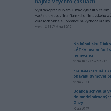
najmä v týchto častiach
Výstrahy pred búrkami ústav vyhlásil v celom 
väčšine okresov Trenčianskeho, Trnavského a Ž
okresoch Snina a Sobrance na východe krajiny.
aktualizované
včera 18:54
,
včera 19:09
Na kúpalisku Diak
LÁTKA, osem ľudí s
nemocnici
aktualizovan
včera 18:23
,
včera 21:38
Francúzski vinári s
obávajú dymovej pr
včera 21:44
Uganda schválila v
do medzinárodných
Gazy
včera 20:49