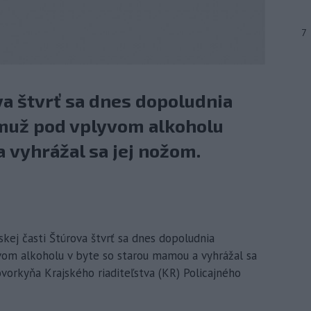
7
va štvrť sa dnes dopoludnia
muž pod vplyvom alkoholu
 vyhrážal sa jej nožom.
skej časti Štúrova štvrť sa dnes dopoludnia
om alkoholu v byte so starou mamou a vyhrážal sa
vorkyňa Krajského riaditeľstva (KR) Policajného