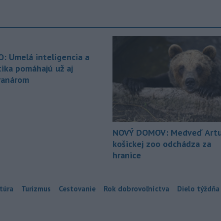
O: Umelá inteligencia a
tika pomáhajú už aj
ranárom
NOVÝ DOMOV: Medveď Artu
košickej zoo odchádza za
hranice
túra
Turizmus
Cestovanie
Rok dobrovoľníctva
Dielo týždňa