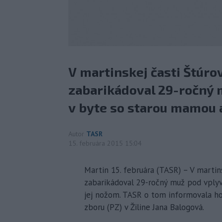
V martinskej časti Štúro
zabarikádoval 29-ročný 
v byte so starou mamou a
Autor
TASR
15. februára 2015 15:04
Martin 15. februára (TASR) – V martin
zabarikádoval 29-ročný muž pod vplyv
jej nožom. TASR o tom informovala ho
zboru (PZ) v Žiline Jana Balogová.