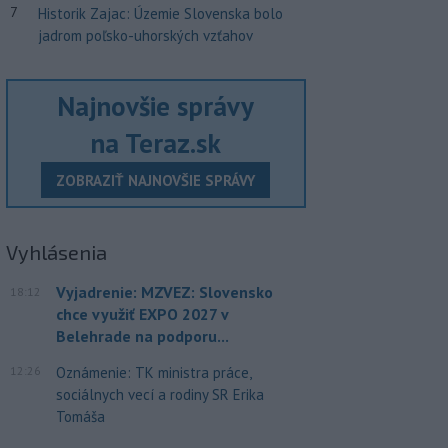
7
Historik Zajac: Územie Slovenska bolo
jadrom poľsko-uhorských vzťahov
Najnovšie správy
na Teraz.sk
ZOBRAZIŤ NAJNOVŠIE SPRÁVY
Vyhlásenia
Vyjadrenie: MZVEZ: Slovensko
18:12
chce využiť EXPO 2027 v
Belehrade na podporu...
12:26
Oznámenie: TK ministra práce,
sociálnych vecí a rodiny SR Erika
Tomáša