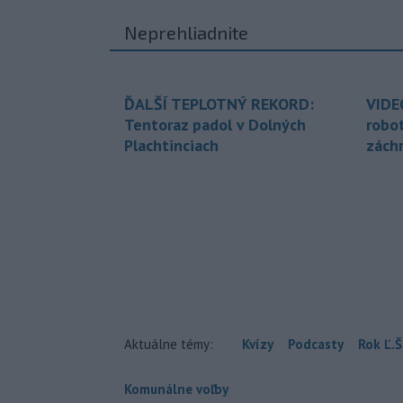
Neprehliadnite
ĎALŠÍ TEPLOTNÝ REKORD:
VIDE
Tentoraz padol v Dolných
robo
Plachtinciach
zách
Aktuálne témy:
Kvízy
Podcasty
Rok Ľ.Š
Komunálne voľby