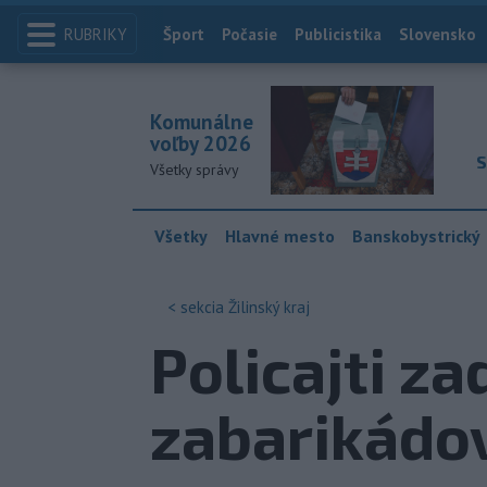
RUBRIKY
Index
Šport
Počasie
Publicistika
Slovensko
Komunálne
voľby 2026
S
Všetky správy
Všetky
Hlavné mesto
Banskobystrický
< sekcia
Žilinský kraj
Policajti za
zabarikádo