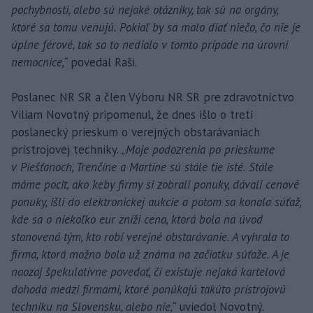
pochybnosti, alebo sú nejaké otázniky, tak sú na orgány,
ktoré sa tomu venujú. Pokiaľ by sa malo diať niečo, čo nie je
úplne férové, tak sa to nedialo v tomto prípade na úrovni
nemocnice,“
povedal Raši.
Poslanec NR SR a člen Výboru NR SR pre zdravotníctvo
Viliam Novotný pripomenul, že dnes išlo o tretí
poslanecký prieskum o verejných obstarávaniach
prístrojovej techniky.
„Moje podozrenia po prieskume
v Piešťanoch, Trenčíne a Martine sú stále tie isté. Stále
máme pocit, ako keby firmy si zobrali ponuky, dávali cenové
ponuky, išli do elektronickej aukcie a potom sa konala súťaž,
kde sa o niekoľko eur zníži cena, ktorá bola na úvod
stanovená tým, kto robí verejné obstarávanie. A vyhrala to
firma, ktorá možno bola už známa na začiatku súťaže. A je
naozaj špekulatívne povedať, či existuje nejaká kartelová
dohoda medzi firmami, ktoré ponúkajú takúto prístrojovú
techniku na Slovensku, alebo nie,“
uviedol Novotný.