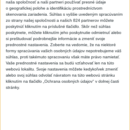
naša spoločnosť a naši partneri používať presné údaje
Abrahamová získala bronz v K1,
o geografickej polohe a identifikáciu prostredníctvom
Záhorská piata
skenovania zariadenia. Súhlas s vyššie uvedeným spracúvaním
aktualizované
dnes 16:08
,
dnes 16:10
zo strany našej spoločnosti a našich 824 partnerov môžete
poskytnúť kliknutím na príslušné tlačidlo. Skôr než súhlas
Práve teraz
poskytnete, môžete kliknutím jeho poskytnutie odmietnuť alebo
si preštudovať podrobnejšie informácie a zmeniť svoje
-
Slovenská polícia prispela k objasneniu prípadu
16:08
prednostné nastavenia.
Zoberte na vedomie, že na niektoré
prevádzačstva,
ktorý sa podarilo ukončiť právoplatným odsúdením
formy spracúvania vašich osobných údajov nepotrebujeme váš
páchateľa v Maďarsku.
súhlas, proti takémuto spracovaniu však máte právo namietať.
Vaše prednostné nastavenia sa budú vzťahovať len na túto
Viac
webovú lokalitu. Svoje nastavenia môžete kedykoľvek zmeniť
Videá a prenosy TASR TV
alebo svoj súhlas odvolať návratom na túto webovú stránku
kliknutím na tlačidlo „Ochrana osobných údajov“ v dolnej časti
Deväť Slovákov zabojuje na ME v Paríži
stránky.
o čo najlepšie výsledky
Viac
Najčítanejšie