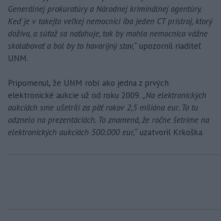
Generálnej prokuratúry a Národnej kriminálnej agentúry.
Keď je v takejto veľkej nemocnici iba jeden CT prístroj, ktorý
dožíva, a súťaž sa naťahuje, tak by mohla nemocnica vážne
skolabovať a bol by to havarijný stav,“
upozornil riaditeľ
UNM.
Pripomenul, že UNM robí ako jedna z prvých
elektronické aukcie už od roku 2009.
„Na elektronických
aukciách sme ušetrili za päť rokov 2,5 milióna eur. To tu
odznelo na prezentáciách. To znamená, že ročne šetríme na
elektronických aukciách 500.000 eur,“
uzatvoril Krkoška.