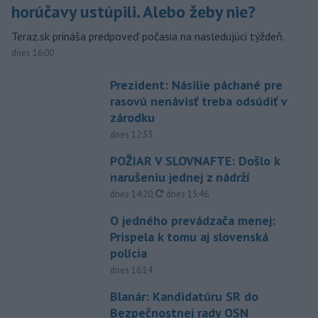
horúčavy ustúpili. Alebo žeby nie?
Teraz.sk prináša predpoveď počasia na nasledujúci týždeň.
dnes 16:00
Prezident: Násilie páchané pre
rasovú nenávisť treba odsúdiť v
zárodku
dnes 12:33
POŽIAR V SLOVNAFTE: Došlo k
narušeniu jednej z nádrží
aktualizované
dnes 14:20
,
dnes 15:46
O jedného prevádzača menej:
Prispela k tomu aj slovenská
polícia
dnes 16:14
Blanár: Kandidatúru SR do
Bezpečnostnej rady OSN