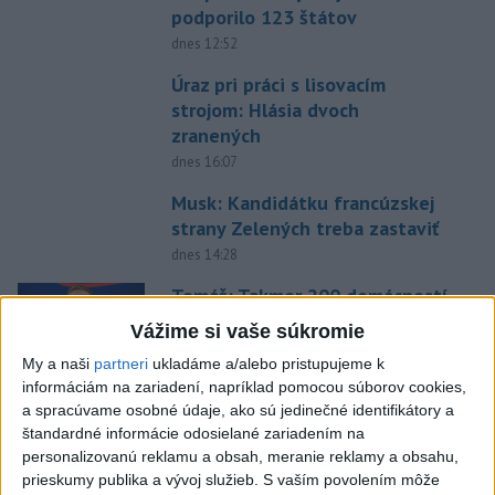
podporilo 123 štátov
dnes 12:52
Úraz pri práci s lisovacím
strojom: Hlásia dvoch
zranených
dnes 16:07
Musk: Kandidátku francúzskej
strany Zelených treba zastaviť
dnes 14:28
Tomáš: Takmer 200 domácností
po búrkach dostane pomoc za
Vážime si vaše súkromie
250.000 eur
My a naši
partneri
ukladáme a/alebo pristupujeme k
dnes 12:53
informáciám na zariadení, napríklad pomocou súborov cookies,
Slováci získali vo Vichy bronz,
a spracúvame osobné údaje, ako sú jedinečné identifikátory a
štandardné informácie odosielané zariadením na
Lacko: Rastú talentovaní hráči
personalizovanú reklamu a obsah, meranie reklamy a obsahu,
dnes 15:51
prieskumy publika a vývoj služieb.
S vaším povolením môže