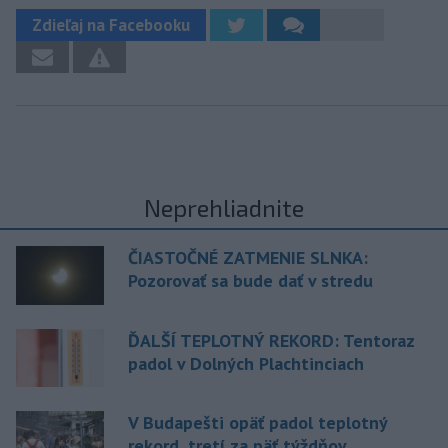
Zdieľaj na Facebooku
Neprehliadnite
ČIASTOČNÉ ZATMENIE SLNKA:
Pozorovať sa bude dať v stredu
ĎALŠÍ TEPLOTNÝ REKORD: Tentoraz
padol v Dolných Plachtinciach
V Budapešti opäť padol teplotný
rekord, tretí za päť týždňov