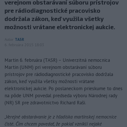
verejnom obstarávaní súboru prístrojov
pre rádiodiagnostické pracovisko
dodržala zákon, keď využila všetky
možnosti vrátane elektronickej aukcie.
Autor
TASR
6. februára 2015 18:03
Martin 6. februára (TASR) – Univerzitná nemocnica
Martin (UNM) pri verejnom obstarávaní súboru
prístrojov pre rádiodiagnostické pracovisko dodržala
zákon, keď využila všetky možnosti vrátane
elektronickej aukcie. Po poslaneckom prieskume to dnes
na pôde UNM povedal predseda výboru Národnej rady
(NR) SR pre zdravotníctvo Richard Raši.
„Verejné obstarávanie je z hľadiska martinskej nemocnice
čisté. Čím chcem povedať, že pokiaľ vznikli nejaké