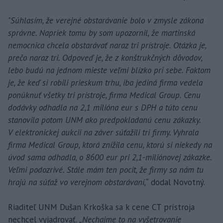
"Súhlasím, že verejné obstarávanie bolo v zmysle zákona
správne. Napriek tomu by som upozornil, že martinská
nemocnica chcela obstarávať naraz tri prístroje. Otázka je,
prečo naraz tri. Odpoveď je, že z konštrukčných dôvodov,
lebo budú na jednom mieste veľmi blízko pri sebe. Faktom
je, že keď si robili prieskum trhu, iba jediná firma vedela
ponúknuť všetky tri prístroje, firma Medical Group. Cenu
dodávky odhadla na 2,1 milióna eur s DPH a túto cenu
stanovila potom UNM ako predpokladanú cenu zákazky.
V elektronickej aukcii na záver súťažili tri firmy. Vyhrala
firma Medical Group, ktorá znížila cenu, ktorú si niekedy na
úvod sama odhadla, o 8600 eur pri 2,1-miliónovej zákazke.
Veľmi podozrivé. Stále mám ten pocit, že firmy sa nám tu
hrajú na súťaž vo verejnom obstarávaní,“
dodal Novotný.
Riaditeľ UNM Dušan Krkoška sa k cene CT prístroja
nechcel vyjadrovať.
„Nechajme to na vyšetrovanie