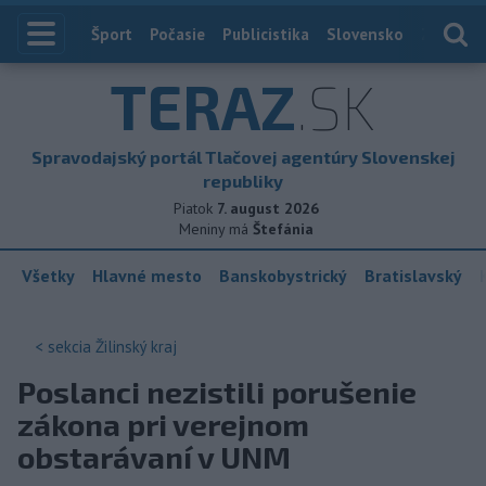
Index
Šport
Počasie
Publicistika
Slovensko
Zahranič
TERAZ
.SK
Spravodajský portál Tlačovej agentúry Slovenskej
republiky
Piatok
7. august 2026
Meniny má
Štefánia
Všetky
Hlavné mesto
Banskobystrický
Bratislavský
< sekcia
Žilinský kraj
Poslanci nezistili porušenie
zákona pri verejnom
obstarávaní v UNM