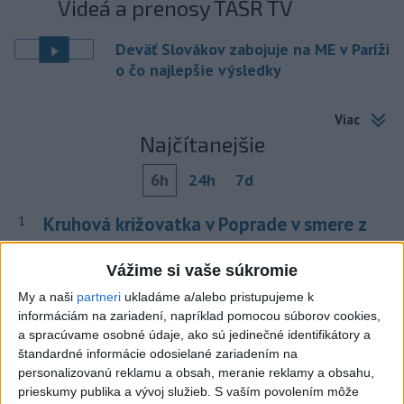
Videá a prenosy TASR TV
Deväť Slovákov zabojuje na ME v Paríži
o čo najlepšie výsledky
Viac
Najčítanejšie
6h
24h
7d
Kruhová križovatka v Poprade v smere z
1
Hozelca bude hotová budúci rok
Vážime si vaše súkromie
2
Prešovský kraj vyzýva k využitiu bezplatného parkoviska v
My a naši
partneri
ukladáme a/alebo pristupujeme k
Tatrách
informáciám na zariadení, napríklad pomocou súborov cookies,
a spracúvame osobné údaje, ako sú jedinečné identifikátory a
3
ÚPLNÉ ZATMENIE SLNKA: Časť Európy zahalí tma,
štandardné informácie odosielané zariadením na
hrozia dôsledky
personalizovanú reklamu a obsah, meranie reklamy a obsahu,
prieskumy publika a vývoj služieb.
S vaším povolením môže
4
V Košiciach Nad jazerom začína výstavba