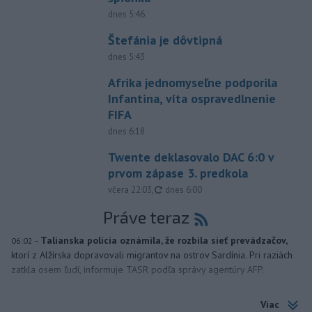
dnes 5:46
Štefánia je dôvtipná
dnes 5:43
Afrika jednomyseľne podporila
Infantina, víta ospravedlnenie
FIFA
dnes 6:18
Twente deklasovalo DAC 6:0 v
prvom zápase 3. predkola
aktualizované
včera 22:03
,
dnes 6:00
Práve teraz
-
Talianska polícia oznámila, že rozbila sieť prevádzačov,
06:02
ktorí z Alžírska dopravovali migrantov na ostrov Sardínia. Pri raziách
zatkla osem ľudí, informuje TASR podľa správy agentúry AFP.
Viac