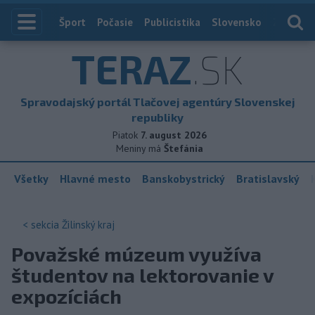
Index
Šport
Počasie
Publicistika
Slovensko
Zahranič
TERAZ
.SK
Spravodajský portál Tlačovej agentúry Slovenskej
republiky
Piatok
7. august 2026
Meniny má
Štefánia
Všetky
Hlavné mesto
Banskobystrický
Bratislavský
< sekcia
Žilinský kraj
Považské múzeum využíva
študentov na lektorovanie v
expozíciách