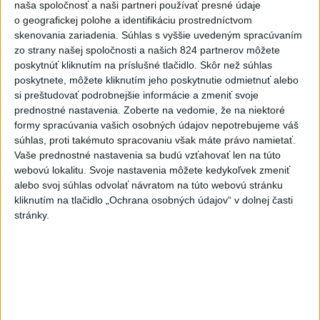
naša spoločnosť a naši partneri používať presné údaje
chodníka,otvorili aj pumptrack
o geografickej polohe a identifikáciu prostredníctvom
skenovania zariadenia. Súhlas s vyššie uvedeným spracúvaním
5
Mesto Martin vypovedalo zmluvy na tri rozpracované
zo strany našej spoločnosti a našich 824 partnerov môžete
investičné akcie
poskytnúť kliknutím na príslušné tlačidlo. Skôr než súhlas
poskytnete, môžete kliknutím jeho poskytnutie odmietnuť alebo
6
Historik Zajac: Územie Slovenska bolo jadrom poľsko-
si preštudovať podrobnejšie informácie a zmeniť svoje
uhorských vzťahov
prednostné nastavenia.
Zoberte na vedomie, že na niektoré
formy spracúvania vašich osobných údajov nepotrebujeme váš
7
Obnovu posledného úseku cesty na Kráľovu hoľu majú
súhlas, proti takémuto spracovaniu však máte právo namietať.
ukončiť v auguste
Vaše prednostné nastavenia sa budú vzťahovať len na túto
webovú lokalitu. Svoje nastavenia môžete kedykoľvek zmeniť
alebo svoj súhlas odvolať návratom na túto webovú stránku
Najnovšie správy na Teraz.sk
kliknutím na tlačidlo „Ochrana osobných údajov“ v dolnej časti
Vyhlásenia
stránky.
Priame prenosy z Národnej rady SR
Politika na sociálnych sieťach