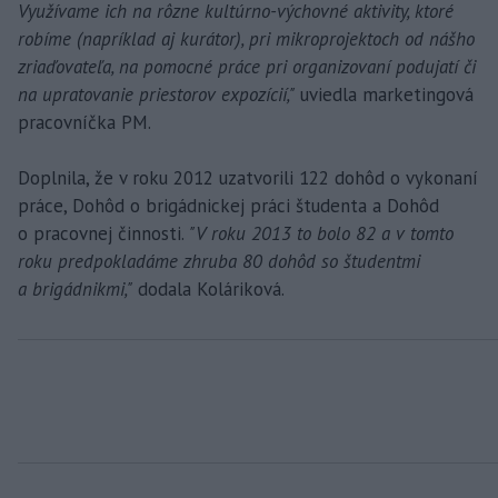
Využívame ich na rôzne kultúrno-výchovné aktivity, ktoré
robíme (napríklad aj kurátor), pri mikroprojektoch od nášho
zriaďovateľa, na pomocné práce pri organizovaní podujatí či
na upratovanie priestorov expozícií,"
uviedla marketingová
pracovníčka PM.
Doplnila, že v roku 2012 uzatvorili 122 dohôd o vykonaní
práce, Dohôd o brigádnickej práci študenta a Dohôd
o pracovnej činnosti.
"V roku 2013 to bolo 82 a v tomto
roku predpokladáme zhruba 80 dohôd so študentmi
a brigádnikmi,"
dodala Koláriková.