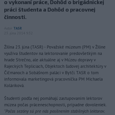
o vykonaní práce, Dohôd o brigádnickej
práci študenta a Dohôd o pracovnej
činnosti.
Autor
TASR
23. júna 2014 9:32
Žilina 23. júna (TASR) - Považské múzeum (PM) v Žiline
využíva študentov na lektorovanie predovšetkým na
hrade Strečno, ale aktuálne aj v Múzeu dopravy v
Rajeckých Tepliciach, Objektoch ľudovej architektúry v
Čičmanoch a Sobášnom paláci v Bytči. TASR o tom
informovala marketingová pracovníčka PM Michaela
Koláriková.
Študenti podľa nej pomáhajú zastupovaním lektorov
múzea počas práceneschopnosti, prípadne dovoleniek.
"Počas sezóny sú pre nás posilnením stabilných lektorov.