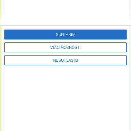
SÚHLASÍM
VIAC MOŽNOSTÍ
....
NESÚHLASÍM