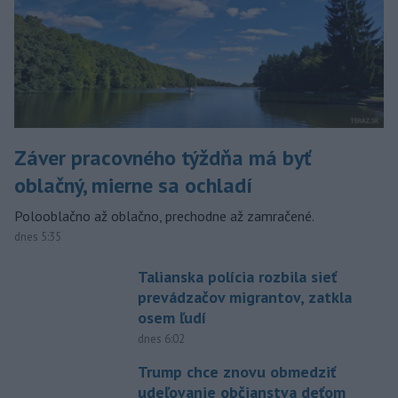
Záver pracovného týždňa má byť
oblačný, mierne sa ochladí
Polooblačno až oblačno, prechodne až zamračené.
dnes 5:35
Talianska polícia rozbila sieť
prevádzačov migrantov, zatkla
osem ľudí
dnes 6:02
Trump chce znovu obmedziť
udeľovanie občianstva deťom