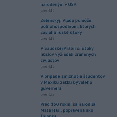
narodeným v USA
dnes 6:10
Zelenskyj: Vláda pomôže
poľnohospodárom, ktorých
zasiahli ruské útoky
dnes 6:12
V Saudskej Arábii si útoky
húsíov vyžiadali zranených
civilistov
dnes 6:15
V prípade zmiznutia študentov
v Mexiku zatkli bývalého
guvernéra
dnes 6:22
Pred 150 rokmi sa narodila
Mata Hari, popravená ako
špiónka