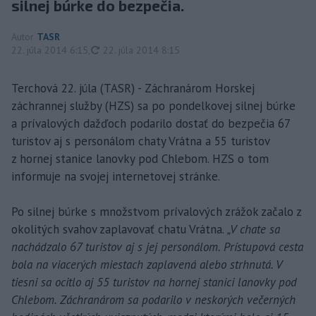
silnej búrke do bezpečia.
Autor
TASR
aktualizované
22. júla 2014 6:15
,
22. júla 2014 8:15
Terchová 22. júla (TASR) - Záchranárom Horskej
záchrannej služby (HZS) sa po pondelkovej silnej búrke
a prívalových dažďoch podarilo dostať do bezpečia 67
turistov aj s personálom chaty Vrátna a 55 turistov
z hornej stanice lanovky pod Chlebom. HZS o tom
informuje na svojej internetovej stránke.
Po silnej búrke s množstvom prívalových zrážok začalo z
okolitých svahov zaplavovať chatu Vrátna.
„V chate sa
nachádzalo 67 turistov aj s jej personálom. Prístupová cesta
bola na viacerých miestach zaplavená alebo strhnutá. V
tiesni sa ocitlo aj 55 turistov na hornej stanici lanovky pod
Chlebom. Záchranárom sa podarilo v neskorých večerných