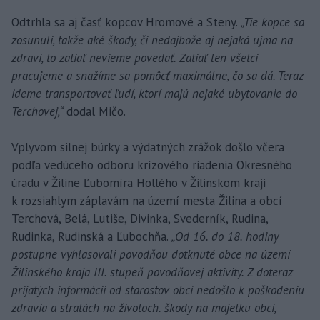
Odtrhla sa aj časť kopcov Hromové a Steny.
„Tie kopce sa
zosunuli, takže aké škody, či nedajbože aj nejaká ujma na
zdraví, to zatiaľ nevieme povedať. Zatiaľ len všetci
pracujeme a snažíme sa pomôcť maximálne, čo sa dá. Teraz
ideme transportovať ľudí, ktorí majú nejaké ubytovanie do
Terchovej,“
dodal Mičo.
Vplyvom silnej búrky a výdatných zrážok došlo včera
podľa vedúceho odboru krízového riadenia Okresného
úradu v Žiline Ľubomíra Hollého v Žilinskom kraji
k rozsiahlym záplavám na území mesta Žilina a obcí
Terchová, Belá, Lutiše, Divinka, Svederník, Rudina,
Rudinka, Rudinská a Ľubochňa.
„Od 16. do 18. hodiny
postupne vyhlasovali povodňou dotknuté obce na území
Žilinského kraja III. stupeň povodňovej aktivity. Z doteraz
prijatých informácii od starostov obcí nedošlo k poškodeniu
zdravia a stratách na životoch. škody na majetku obcí,