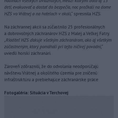
hodinách všetkých uviaznutých, medzi ktorými bolo aj 15
detí, evakuovať a dostať do bezpečia, noc prečkali na dome
HZS vo Vrátnej a na hoteloch v okolí,“
spresnila HZS.
Na záchrannej akcii sa zúčastnilo 25 profesionálnych
a dobrovoľných záchranárov HZS z Malej a Veľkej Fatry.
„Riaditeľ HZS ďakuje všetkým záchranárom, ako aj všetkým
zúčastneným, ktorý pomáhali pri tejto ničivej povodni,“
uviedli horskí záchranári.
Zároveň zdôraznili, že do odvolania neodporúčajú
návštevu Vrátnej a okolitého územia pre zničenú
infraštruktúru a prebiehajúce záchranárske práce
Fotogaléria: Situácia v Terchovej