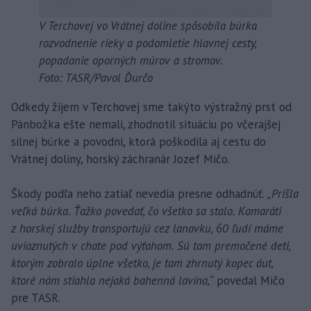
V Terchovej vo Vrátnej doline spôsobila búrka
rozvodnenie rieky a podomletie hlavnej cesty,
popadanie oporných múrov a stromov.
Foto: TASR/Pavol Ďurčo
Odkedy žijem v Terchovej sme takýto výstražný prst od
Pánbožka ešte nemali, zhodnotil situáciu po včerajšej
silnej búrke a povodni, ktorá poškodila aj cestu do
Vrátnej doliny, horský záchranár Jozef Mičo.
Škody podľa neho zatiaľ nevedia presne odhadnúť.
„Prišla
veľká búrka. Ťažko povedať, čo všetko sa stalo. Kamaráti
z horskej služby transportujú cez lanovku, 60 ľudí máme
uviaznutých v chate pod výťahom. Sú tam premočené deti,
ktorým zobralo úplne všetko, je tam zhrnutý kopec áut,
ktoré nám stiahla nejaká bahenná lavína,“
povedal Mičo
pre TASR.