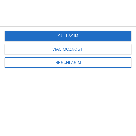
včera 21:39
Polícia vyzýva mladých, aby boli opatrní s požívaním
alkoholu
MZVEZ: V Nemecku zavedú zákaz konzumácie alkoholu na
SÚHLASÍM
staniciach
VIAC MOŽNOSTÍ
POZOR NA HARÚČAVY: SHMÚ vydalo výstrahy prvého
stupňa pred teplom
NESÚHLASÍM
Zahraničie
Venhart:Bomba v Nagasaki bola
silnejšia ako v Hirošime,no menej
účinná
dnes 8:24
ICE chce do konca mesiaca vybaviť každého agenta v teréne
kamerou