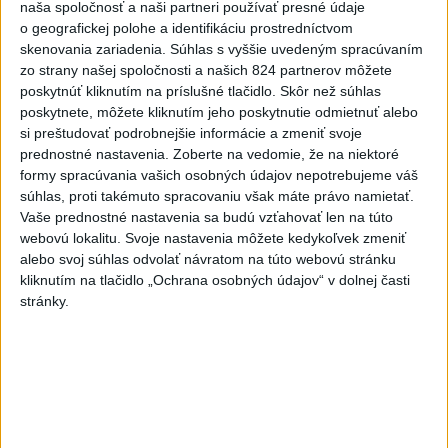
naša spoločnosť a naši partneri používať presné údaje
Neprehliadnite
o geografickej polohe a identifikáciu prostredníctvom
skenovania zariadenia. Súhlas s vyššie uvedeným spracúvaním
VEĽKÁ PREDPOVEĎ POČASIA:
zo strany našej spoločnosti a našich 824 partnerov môžete
poskytnúť kliknutím na príslušné tlačidlo. Skôr než súhlas
Extrémne horúčavy ustúpili. Alebo
poskytnete, môžete kliknutím jeho poskytnutie odmietnuť alebo
žeby nie?
si preštudovať podrobnejšie informácie a zmeniť svoje
prednostné nastavenia.
Zoberte na vedomie, že na niektoré
HRABKO o výhode
formy spracúvania vašich osobných údajov nepotrebujeme váš
Majerského:Mazurek a Laššáková majú
súhlas, proti takémuto spracovaniu však máte právo namietať.
rovnakých voličov
Vaše prednostné nastavenia sa budú vzťahovať len na túto
webovú lokalitu. Svoje nastavenia môžete kedykoľvek zmeniť
ČIASTOČNÉ ZATMENIE SLNKA:
alebo svoj súhlas odvolať návratom na túto webovú stránku
Pozorovať sa bude dať v stredu
kliknutím na tlačidlo „Ochrana osobných údajov“ v dolnej časti
stránky.
ĎALŠÍ TEPLOTNÝ REKORD: Tentoraz
padol v Dolných Plachtinciach
Aktuálne témy:
Kvízy
Podcasty
Rok Ľ.Štúra