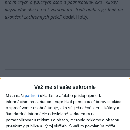
právnických a fyzických osôb a podnikateľov, ako i škody
obyvateľov obcí a na životnom prostredí budú vyčíslené po
ukončení záchranných prác,“
dodal Hollý.
Zdieľaj na Facebooku
Vážime si vaše súkromie
My a naši
partneri
ukladáme a/alebo pristupujeme k
informáciám na zariadení, napríklad pomocou súborov cookies,
a spracúvame osobné údaje, ako sú jedinečné identifikátory a
štandardné informácie odosielané zariadením na
personalizovanú reklamu a obsah, meranie reklamy a obsahu,
prieskumy publika a vývoj služieb.
S vaším povolením môže