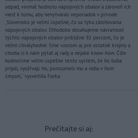
odpad, vnímať hodnotu nápojových obalov a zároveň ich
viesť k tomu, aby nevytvárali neporiadok v prírode.
„Slovensko je veľmi úspešné, čo sa týka zálohovania
nápojových obalov. Dlhodobo dosahujeme návratnosť
týchto nápojových obalov približne 92 percent, čo je
veľmi chvályhodné. Sme vzorom aj pre ostatné krajiny a
chodia si k nám pýtať aj rady a nejaké know-how. Čiže
hodnotíme veľmi úspešne tento systém, že ho ľudia
prijali, využívajú ho, porozumeli mu a vidia v ňom
zmysel,“ vysvetlila Farka.
Prečítajte si aj: