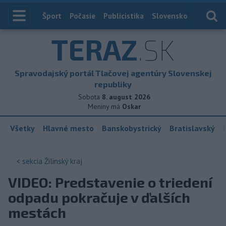
Index
Šport
Počasie
Publicistika
Slovensko
Zahranič
TERAZ
.SK
Spravodajský portál Tlačovej agentúry Slovenskej
republiky
Sobota
8. august 2026
Meniny má
Oskar
Všetky
Hlavné mesto
Banskobystrický
Bratislavský
< sekcia
Žilinský kraj
VIDEO: Predstavenie o triedení
odpadu pokračuje v ďalších
mestách