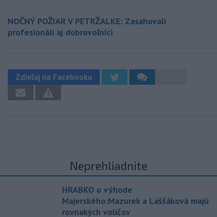
NOČNÝ POŽIAR V PETRŽALKE: Zasahovali
profesionáli aj dobrovoľníci
Zdieľaj na Facebooku
Neprehliadnite
HRABKO o výhode
Majerského:Mazurek a Laššáková majú
rovnakých voličov