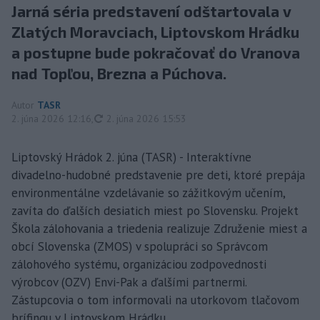
Jarná séria predstavení odštartovala v
Zlatých Moravciach, Liptovskom Hrádku
a postupne bude pokračovať do Vranova
nad Topľou, Brezna a Púchova.
Autor
TASR
aktualizované
2. júna 2026 12:16
,
2. júna 2026 15:53
Liptovský Hrádok 2. júna (TASR) - Interaktívne
divadelno-hudobné predstavenie pre deti, ktoré prepája
environmentálne vzdelávanie so zážitkovým učením,
zavíta do ďalších desiatich miest po Slovensku. Projekt
Škola zálohovania a triedenia realizuje Združenie miest a
obcí Slovenska (ZMOS) v spolupráci so Správcom
zálohového systému, organizáciou zodpovednosti
výrobcov (OZV) Envi-Pak a ďalšími partnermi.
Zástupcovia o tom informovali na utorkovom tlačovom
brífingu v Liptovskom Hrádku.