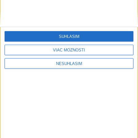
profesionáli, zranila sa jedna osoba
dnes 15:42
Výstava v hrobke mapuje dejiny hradu Čičva aj archeologické
SÚHLASÍM
nálezy
VIAC MOŽNOSTÍ
POLICAJNÁ KONTROLA: U mladistvej zistili alkohol
NESÚHLASÍM
V Snine sa začína rekonštrukcia lávky za viac ako 50.000 eur
Neprehliadnite
VIDEO: Umelá inteligencia a robotika