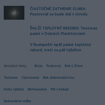
ČIASTOČNÉ ZATMENIE SLNKA:
Pozorovať sa bude dať v stredu
ĎALŠÍ TEPLOTNÝ REKORD: Tentoraz
padol v Dolných Plachtinciach
V Budapešti opäť padol teplotný
rekord, tretí za päť týždňov
Aktuálne témy:
Kvízy
Podcasty
Rok Ľ.Štúra
Turizmus
Cestovanie
Rok dobrovoľníctva
Dielo týždňa
Referendum
MS v hokeji
Komunálne voľby