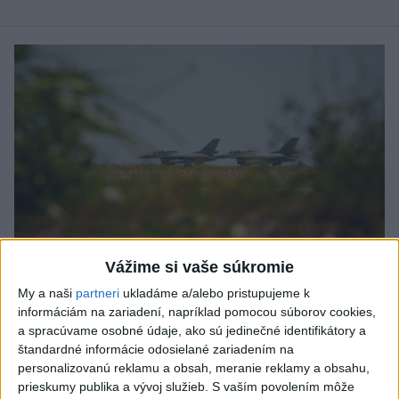
Vážime si vaše súkromie
My a naši
partneri
ukladáme a/alebo pristupujeme k
informáciám na zariadení, napríklad pomocou súborov cookies,
Do Bulharska vnikol dron a vybuchol v
a spracúvame osobné údaje, ako sú jedinečné identifikátory a
blízkosti hraníc s Rumunskom
štandardné informácie odosielané zariadením na
personalizovanú reklamu a obsah, meranie reklamy a obsahu,
Podľa Radeva sa dron zrútil na slnečnicovom poli a pri tomto
prieskumy publika a vývoj služieb.
S vaším povolením môže