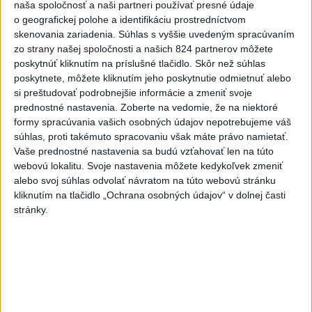
incidente nedošlo k žiadnym obetiam ani škodám na
naša spoločnosť a naši partneri používať presné údaje
infraštruktúre.
o geografickej polohe a identifikáciu prostredníctvom
aktualizované
dnes 12:45
,
dnes 13:45
skenovania zariadenia. Súhlas s vyššie uvedeným spracúvaním
zo strany našej spoločnosti a našich 824 partnerov môžete
DOVOLENKÁRI, POZOR: Fotky z
poskytnúť kliknutím na príslušné tlačidlo. Skôr než súhlas
dovolenky môžu prilákať
poskytnete, môžete kliknutím jeho poskytnutie odmietnuť alebo
si preštudovať podrobnejšie informácie a zmeniť svoje
zlodejov
prednostné nastavenia.
Zoberte na vedomie, že na niektoré
dnes 15:15
formy spracúvania vašich osobných údajov nepotrebujeme váš
Hamas tvrdí, že je naďalej
súhlas, proti takémuto spracovaniu však máte právo namietať.
Vaše prednostné nastavenia sa budú vzťahovať len na túto
pripravený realizovať plán pre
webovú lokalitu. Svoje nastavenia môžete kedykoľvek zmeniť
Pásmo Gazy
alebo svoj súhlas odvolať návratom na túto webovú stránku
dnes 15:25
kliknutím na tlačidlo „Ochrana osobných údajov“ v dolnej časti
stránky.
Moskva tvrdí, že zasiahla závod
ukrajinského výrobcu zbraní
Fire Point
dnes 13:55
Zelenskyj: Ukrajine nezostala
prakticky žiadna nepoškodená