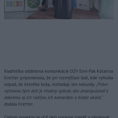
Riaditeľka oddelenia komunikácie OZV Envi-Pak Katarína
Kretter pripomenula, že pri rozmýšľaní ľudí, kde vyhodia
odpad, do ktorého koša, rozhodujú len sekundy.
„Práve
výchovou tých detí je vhodný spôsob, ako zmanipulovať k
dobrému aj ich rodičov, ich kamarátov a blízke okolie,“
dodala Kretter.
Cieľom projektu je učiť deti správne triediť a zálohovať