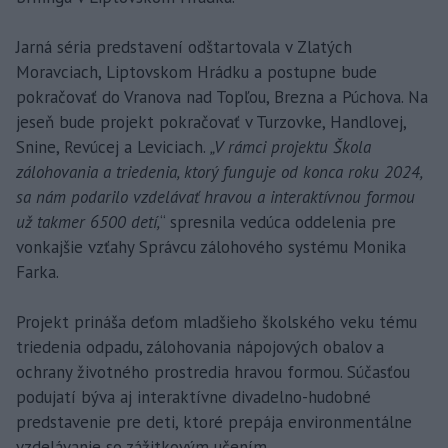
Jarná séria predstavení odštartovala v Zlatých
Moravciach, Liptovskom Hrádku a postupne bude
pokračovať do Vranova nad Topľou, Brezna a Púchova. Na
jeseň bude projekt pokračovať v Turzovke, Handlovej,
Snine, Revúcej a Leviciach.
„V rámci projektu Škola
zálohovania a triedenia, ktorý funguje od konca roku 2024,
sa nám podarilo vzdelávať hravou a interaktívnou formou
už takmer 6500 detí,
“ spresnila vedúca oddelenia pre
vonkajšie vzťahy Správcu zálohového systému Monika
Farka.
Projekt prináša deťom mladšieho školského veku tému
triedenia odpadu, zálohovania nápojových obalov a
ochrany životného prostredia hravou formou. Súčasťou
podujatí býva aj interaktívne divadelno-hudobné
predstavenie pre deti, ktoré prepája environmentálne
vzdelávanie so zážitkovým učením.