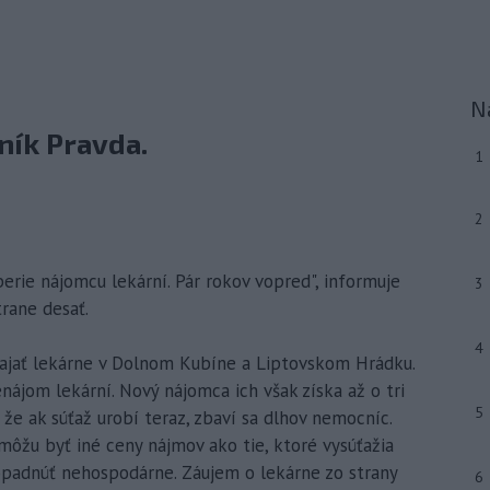
N
ník Pravda.
1
2
yberie nájomcu lekární. Pár rokov vopred", informuje
3
rane desať.
4
enajať lekárne v Dolnom Kubíne a Liptovskom Hrádku.
enájom lekární. Nový nájomca ich však získa až o tri
5
 že ak súťaž urobí teraz, zbaví sa dlhov nemocníc.
 môžu byť iné ceny nájmov ako tie, ktoré vysúťažia
opadnúť nehospodárne. Záujem o lekárne zo strany
6