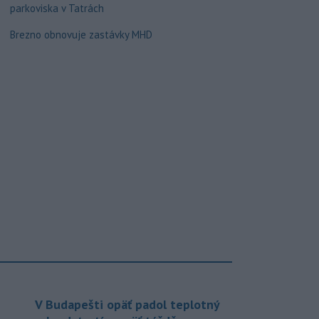
parkoviska v Tatrách
Brezno obnovuje zastávky MHD
V Budapešti opäť padol teplotný