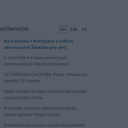
ajčítanejšie
6h
24h
7d
Na Kamzíku v Bratislave v sobotu
otvoria nové Šantisko pre deti
V časti Košice-Krásna otvorili park
pomenovaný po kňazovi Semivanovi
INTOXIKOVALA SA OSOBA: Požiar v Braväcove
zasiahol 10 stavieb
Hasiči naďalej likvidujú rozsiahly lesný požiar
v katastri obce Trstín
Prehliadka Smoleníc predstaví hradisko,
zámok i prírodu Malých Karpát
Prešovský kraj vyzýva k využitiu bezplatného