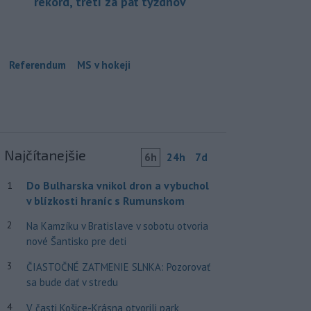
rekord, tretí za päť týždňov
Referendum
MS v hokeji
Najčítanejšie
6h
24h
7d
Do Bulharska vnikol dron a vybuchol
1
v blízkosti hraníc s Rumunskom
2
Na Kamzíku v Bratislave v sobotu otvoria
nové Šantisko pre deti
3
ČIASTOČNÉ ZATMENIE SLNKA: Pozorovať
sa bude dať v stredu
4
V časti Košice-Krásna otvorili park