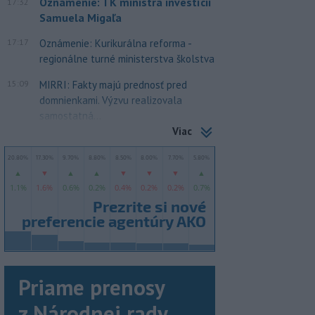
Oznámenie: TK ministra investícií
17:32
Samuela Migaľa
17:17
Oznámenie: Kurikurálna reforma -
regionálne turné ministerstva školstva
15:09
MIRRI: Fakty majú prednosť pred
domnienkami. Výzvu realizovala
samostatná...
Viac
Priame prenosy
z Národnej rady