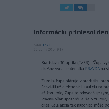
Informáciu priniesol den
Autor
TASR
30. apríla 2014 9:19
Bratislava 30. apríla (TASR) - "Župa v
dnešné vydanie denníka
PRAVDA
na st
Žilinská župa plánuje v predstihu pr
Schválili už elektronickú aukciu na pr
až štyri roky. Župa to odôvodňuje tým,
Právnik však upozorňuje, že o tri roky
dnes. Celá akcia tak nakoniec môže d