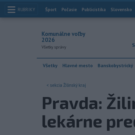
RUBRIKY
Index
Šport
Počasie
Publicistika
Slovensko
Komunálne voľby
2026
S
Všetky správy
Všetky
Hlavné mesto
Banskobystrický
< sekcia
Žilinský kraj
Pravda: Žil
lekárne pr