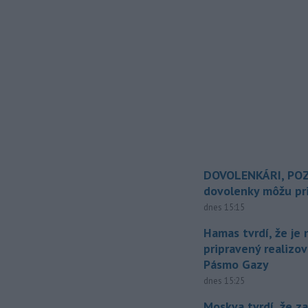
DOVOLENKÁRI, POZ
dovolenky môžu pri
dnes 15:15
Hamas tvrdí, že je 
pripravený realizov
Pásmo Gazy
dnes 15:25
Moskva tvrdí, že z