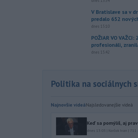
dnes 15:34
V Bratislave sa v 
predalo 652 novýc
dnes 15:10
POŽIAR VO VAŽCI: 
profesionáli, zrani
dnes 15:42
Politika na sociálnych 
Najnovšie videá
Najsledovanejšie videá
Keď sa pomýliš, aj pra
dnes 13:03
|
Korčok Ivan
|
711