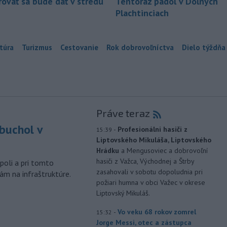
ovať sa bude dať v stredu
Tentoraz padol v Dolných
Plachtinciach
túra
Turizmus
Cestovanie
Rok dobrovoľníctva
Dielo týždňa
Práve teraz
buchol v
-
Profesionálni hasiči z
15:39
Liptovského Mikuláša, Liptovského
m
Hrádku
a Mengusoviec a dobrovoľní
hasiči z Važca, Východnej a Štrby
poli a pri tomto
zasahovali v sobotu dopoludnia pri
ám na infraštruktúre.
požiari humna v obci Važec v okrese
Liptovský Mikuláš.
-
Vo veku 68 rokov zomrel
15:32
Jorge Messi, otec a zástupca