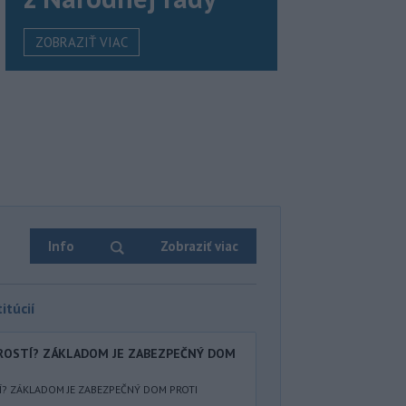
ZOBRAZIŤ VIAC
Info
Zobraziť viac
itúcií
AROSTÍ? ZÁKLADOM JE ZABEZPEČNÝ DOM
Í? ZÁKLADOM JE ZABEZPEČNÝ DOM PROTI