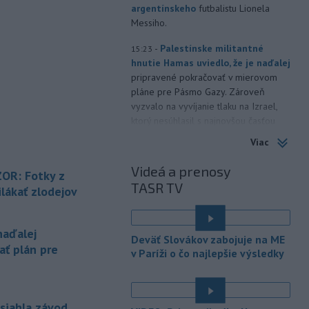
argentínskeho
futbalistu Lionela
Messiho.
-
Palestínske militantné
15:23
hnutie Hamas uviedlo, že je naďalej
pripravené pokračovať v mierovom
pláne pre Pásmo Gazy. Zároveň
vyzvalo na vyvíjanie tlaku na Izrael,
ktorý nesúhlasil s najnovšou časťou
tejto dohody.
Viac
-
Na Ukrajine po ruských
15:16
Videá a prenosy
OR: Fotky z
útokoch podľa prezidenta
TASR TV
Volodymyra
Zelenského nezostala
lákať zlodejov
žiadna nepoškodená tepelná
elektráreň.
naďalej
Deväť Slovákov zabojuje na ME
-
Polícia varuje pred
15:12
ať plán pre
v Paríži o čo najlepšie výsledky
zverejňovaním fotiek z dovoleniek.
Opatrnosť na sociálnych sieťach je
podľa nej rovnako dôležitá ako
zabezpečenie domu či bytu.
asiahla závod