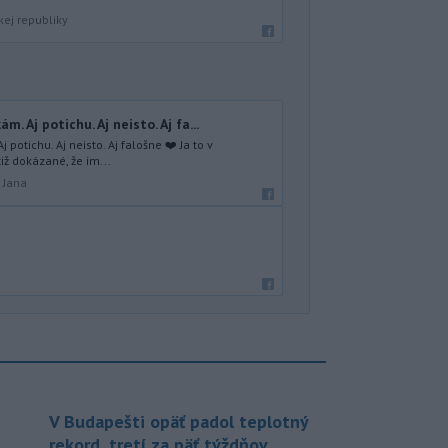
kej republiky
. Aj potichu. Aj neisto. Aj fa...
potichu. Aj neisto. Aj falošne ❤️ Ja to v
iž dokázané, že im...
 Jana
V Budapešti opäť padol teplotný
rekord, tretí za päť týždňov