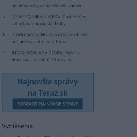
pomenovaný po kňazovi Semivanovi
5
ÚPLNÉ ZATMENIE SLNKA: Časť Európy
zahalí tma, hrozia dôsledky
6
Hasiči naďalej likvidujú rozsiahly lesný
požiar v katastri obce Trstín
7
INTOXIKOVALA SA OSOBA: Požiar v
Braväcove zasiahol 10 stavieb
Najnovšie správy
na Teraz.sk
ZOBRAZIŤ NAJNOVŠIE SPRÁVY
Vyhlásenia