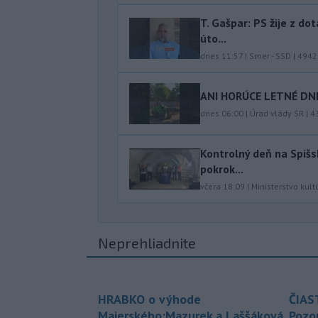
T. Gašpar: PS žije z do
úto...
dnes 11:57
|
Smer - SSD
|
4942
ANI HORÚCE LETNÉ DNI
dnes 06:00
|
Úrad vlády SR
|
4
Kontrolný deň na Spišs
pokrok...
včera 18:09
|
Ministerstvo kult
Neprehliadnite
HRABKO o výhode
ČIAS
Majerského:Mazurek a Laššáková
Pozor