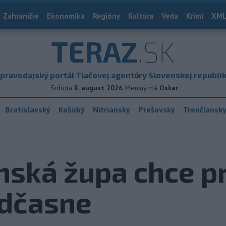
Zahraničie
Ekonomika
Regióny
Kultúra
Veda
Krimi
XML
TERAZ
.SK
pravodajský portál Tlačovej agentúry Slovenskej republi
Sobota
8. august 2026
Meniny má
Oskar
Bratislavský
Košický
Nitriansky
Prešovský
Trenčiansk
inská župa chce p
edčasne