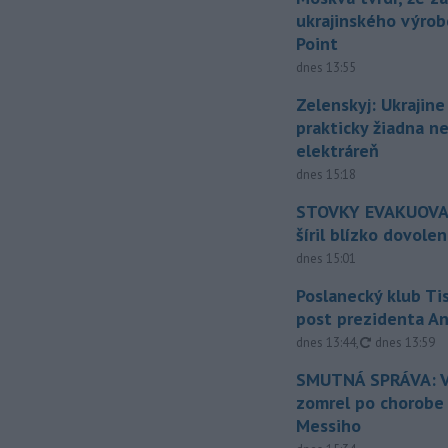
ukrajinského výrob
Point
dnes 13:55
Zelenskyj: Ukrajin
prakticky žiadna 
elektráreň
dnes 15:18
STOVKY EVAKUOVAN
šíril blízko dovole
dnes 15:01
Poslanecký klub Ti
post prezidenta A
aktualizovan
dnes 13:44
,
dnes 13:59
SMUTNÁ SPRÁVA: V
zomrel po chorobe
Messiho