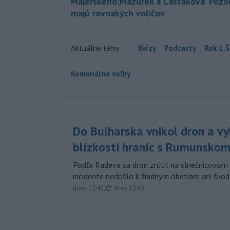
Majerského:Mazurek a Laššáková
Pozor
majú rovnakých voličov
Aktuálne témy:
Kvízy
Podcasty
Rok Ľ.Š
Komunálne voľby
Do Bulharska vnikol dron a vy
blízkosti hraníc s Rumunsko
Podľa Radeva sa dron zrútil na slnečnicovom 
incidente nedošlo k žiadnym obetiam ani škod
aktualizované
dnes 12:45
,
dnes 13:45