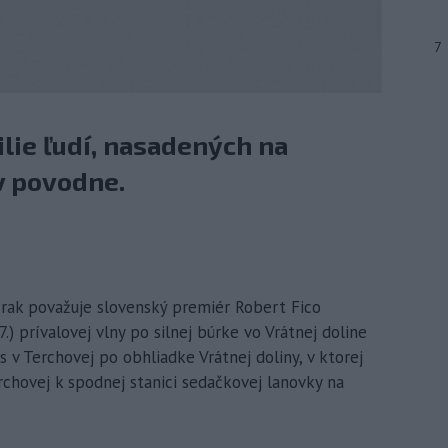
7
ilie ľudí, nasadených na
v povodne.
zrak považuje slovenský premiér Robert Fico
.) prívalovej vlny po silnej búrke vo Vrátnej doline
s v Terchovej po obhliadke Vrátnej doliny, v ktorej
erchovej k spodnej stanici sedačkovej lanovky na