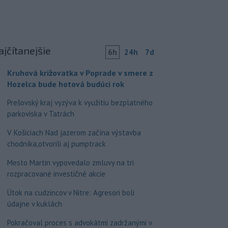
ajčítanejšie
6h
24h
7d
Kruhová križovatka v Poprade v smere z
Hozelca bude hotová budúci rok
Prešovský kraj vyzýva k využitiu bezplatného
parkoviska v Tatrách
V Košiciach Nad jazerom začína výstavba
chodníka,otvorili aj pumptrack
Mesto Martin vypovedalo zmluvy na tri
rozpracované investičné akcie
Útok na cudzincov v Nitre: Agresori boli
údajne v kuklách
Pokračoval proces s advokátmi zadržanými v