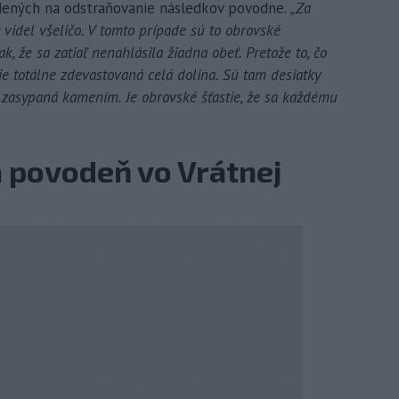
sadených na odstraňovanie následkov povodne.
„Za
videl všeličo. V tomto prípade sú to obrovské
ak, že sa zatiaľ nenahlásila žiadna obeť. Pretože to, čo
je totálne zdevastovaná celá dolina. Sú tam desiatky
je zasypaná kamením. Je obrovské šťastie, že sa každému
a povodeň vo Vrátnej