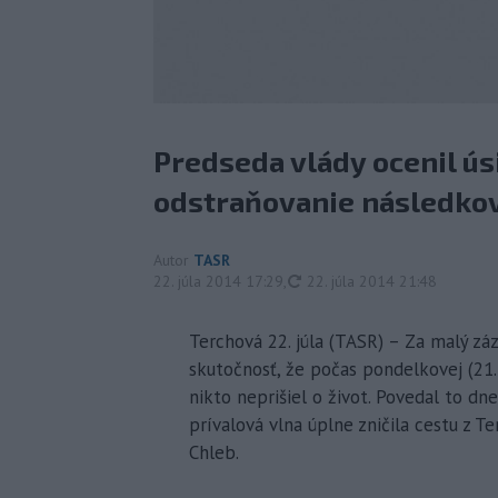
Predseda vlády ocenil ús
odstraňovanie následko
Autor
TASR
aktualizované
22. júla 2014 17:29
,
22. júla 2014 21:48
Terchová 22. júla (TASR) – Za malý zá
skutočnosť, že počas pondelkovej (21.7
nikto neprišiel o život. Povedal to dne
prívalová vlna úplne zničila cestu z T
Chleb.