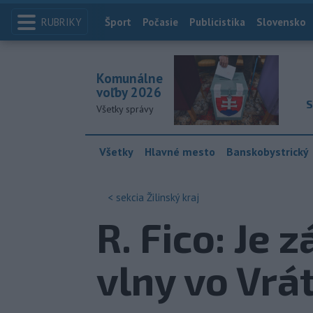
RUBRIKY
Index
Šport
Počasie
Publicistika
Slovensko
Komunálne
voľby 2026
S
Všetky správy
Všetky
Hlavné mesto
Banskobystrický
< sekcia
Žilinský kraj
R. Fico: Je 
vlny vo Vrá