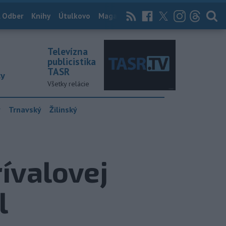
 Odber
Knihy
Útulkovo
Magazín
News Now
Archív
TASR
Televízna
publicistika
TASR
ky
Všetky relácie
y
Trnavský
Žilinský
rívalovej
l