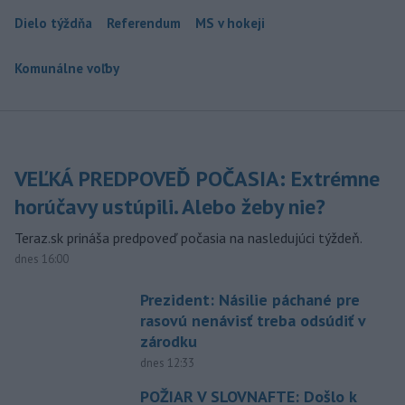
Dielo týždňa
Referendum
MS v hokeji
Komunálne voľby
VEĽKÁ PREDPOVEĎ POČASIA: Extrémne
horúčavy ustúpili. Alebo žeby nie?
Teraz.sk prináša predpoveď počasia na nasledujúci týždeň.
dnes 16:00
Prezident: Násilie páchané pre
rasovú nenávisť treba odsúdiť v
zárodku
dnes 12:33
POŽIAR V SLOVNAFTE: Došlo k