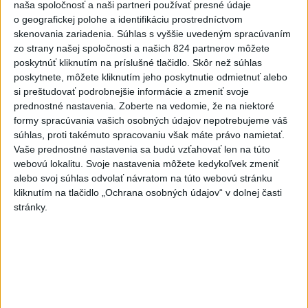
naša spoločnosť a naši partneri používať presné údaje
stredu
o geografickej polohe a identifikáciu prostredníctvom
5
ÚPLNÉ ZATMENIE SLNKA: Časť Európy zahalí tma,
skenovania zariadenia. Súhlas s vyššie uvedeným spracúvaním
zo strany našej spoločnosti a našich 824 partnerov môžete
hrozia dôsledky
poskytnúť kliknutím na príslušné tlačidlo. Skôr než súhlas
6
Kruhová križovatka v Poprade v smere z Hozelca bude
poskytnete, môžete kliknutím jeho poskytnutie odmietnuť alebo
si preštudovať podrobnejšie informácie a zmeniť svoje
hotová budúci rok
prednostné nastavenia.
Zoberte na vedomie, že na niektoré
7
TRAGÉDIA NA DUNAJI: Muž sa išiel okúpať, z vody viac
formy spracúvania vašich osobných údajov nepotrebujeme váš
súhlas, proti takémuto spracovaniu však máte právo namietať.
nevyšiel
Vaše prednostné nastavenia sa budú vzťahovať len na túto
webovú lokalitu. Svoje nastavenia môžete kedykoľvek zmeniť
Najnovšie správy na Teraz.sk
alebo svoj súhlas odvolať návratom na túto webovú stránku
kliknutím na tlačidlo „Ochrana osobných údajov“ v dolnej časti
Vyhlásenia
stránky.
Priame prenosy z Národnej rady SR
Politika na sociálnych sieťach