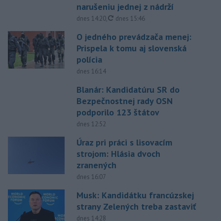
narušeniu jednej z nádrží
aktualizované
dnes 14:20
,
dnes 15:46
O jedného prevádzača menej:
Prispela k tomu aj slovenská
polícia
dnes 16:14
Blanár: Kandidatúru SR do
Bezpečnostnej rady OSN
podporilo 123 štátov
dnes 12:52
Úraz pri práci s lisovacím
strojom: Hlásia dvoch
zranených
dnes 16:07
Musk: Kandidátku francúzskej
strany Zelených treba zastaviť
dnes 14:28