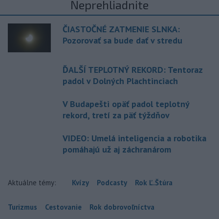
Neprehliadnite
ČIASTOČNÉ ZATMENIE SLNKA:
Pozorovať sa bude dať v stredu
ĎALŠÍ TEPLOTNÝ REKORD: Tentoraz
padol v Dolných Plachtinciach
V Budapešti opäť padol teplotný
rekord, tretí za päť týždňov
VIDEO: Umelá inteligencia a robotika
pomáhajú už aj záchranárom
Aktuálne témy:
Kvízy
Podcasty
Rok Ľ.Štúra
Turizmus
Cestovanie
Rok dobrovoľníctva