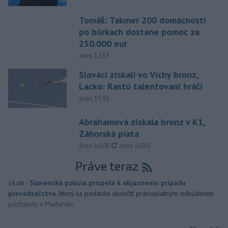
Tomáš: Takmer 200 domácností
po búrkach dostane pomoc za
250.000 eur
dnes 12:53
Slováci získali vo Vichy bronz,
Lacko: Rastú talentovaní hráči
dnes 15:51
Abrahamová získala bronz v K1,
Záhorská piata
aktualizované
dnes 16:08
,
dnes 16:10
Práve teraz
-
Slovenská polícia prispela k objasneniu prípadu
16:08
prevádzačstva,
ktorý sa podarilo ukončiť právoplatným odsúdením
páchateľa v Maďarsku.