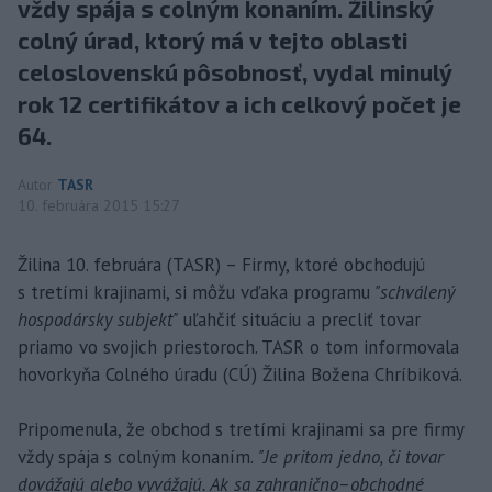
vždy spája s colným konaním. Žilinský
colný úrad, ktorý má v tejto oblasti
celoslovenskú pôsobnosť, vydal minulý
rok 12 certifikátov a ich celkový počet je
64.
Autor
TASR
10. februára 2015 15:27
Žilina 10. februára (TASR) – Firmy, ktoré obchodujú
s tretími krajinami, si môžu vďaka programu
"schválený
hospodársky subjekt"
uľahčiť situáciu a precliť tovar
priamo vo svojich priestoroch. TASR o tom informovala
hovorkyňa Colného úradu (CÚ) Žilina Božena Chríbiková.
Pripomenula, že obchod s tretími krajinami sa pre firmy
vždy spája s colným konaním.
"Je pritom jedno, či tovar
dovážajú alebo vyvážajú. Ak sa zahranično–obchodné