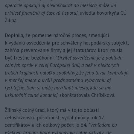
operácie opakujú aj niekoľkokrát do mesiaca, môže im
priniesť finančnú aj časovú úsporu,"
uviedla hovorkyňa CÚ
Žilina.
Doplnila, že pomerne náročný proces, smerujúci
k vydaniu osvedčenia pre schválený hospodársky subjekt,
zahŕňa preverovanie firmy a jej štatutárov, ktorí musia
byť trestne bezúhonní.
"Držiteľ osvedčenia je z pohľadu
colných správ v celej Európskej únii, a tiež v niektorých
tretích krajinách natoľko spoľahlivý, že jeho tovar kontrolujú
v menšej miere a kvôli prednostnému vybaveniu aj
rýchlejšie. Sám si môže navrhnúť miesto, kde sa má
uskutočniť colné konanie,"
skonštatovala Chríbiková.
Žilinský colný úrad, ktorý má v tejto oblasti
celoslovenskú pôsobnosť, vydal minulý rok 12
certifikátov a ich celkový počet je 64.
"Vzhľadom ku
všetkým firmám, ktoré vykonávajú colné aktivity, ide