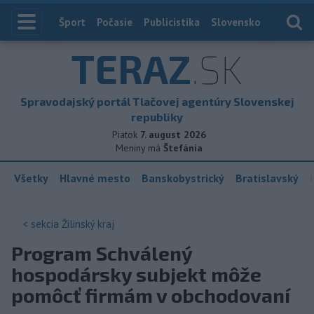
Index
Šport
Počasie
Publicistika
Slovensko
Zahranič
TERAZ
.SK
Spravodajský portál Tlačovej agentúry Slovenskej
republiky
Piatok
7. august 2026
Meniny má
Štefánia
Všetky
Hlavné mesto
Banskobystrický
Bratislavský
< sekcia
Žilinský kraj
Program Schválený
hospodársky subjekt môže
pomôcť firmám v obchodovaní