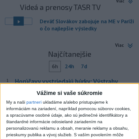
Viac
Videá a prenosy TASR TV
Deväť Slovákov zabojuje na ME v Paríži
o čo najlepšie výsledky
Viac
Najčítanejšie
6h
24h
7d
Horúčavy vystriedajú búrky: Výstrahy
1
vydali vo viacerých okresoch
Vážime si vaše súkromie
2
My a naši
partneri
ukladáme a/alebo pristupujeme k
POŽIAR V SLOVNAFTE: Došlo k narušeniu jednej z nádrží
informáciám na zariadení, napríklad pomocou súborov cookies,
3
POŽIAR PRI BRATISLAVE: Plamene pohltili skládku
a spracúvame osobné údaje, ako sú jedinečné identifikátory a
štandardné informácie odosielané zariadením na
odpadu
personalizovanú reklamu a obsah, meranie reklamy a obsahu,
4
ČIASTOČNÉ ZATMENIE SLNKA: Pozorovať sa bude dať v
prieskumy publika a vývoj služieb.
S vaším povolením môže