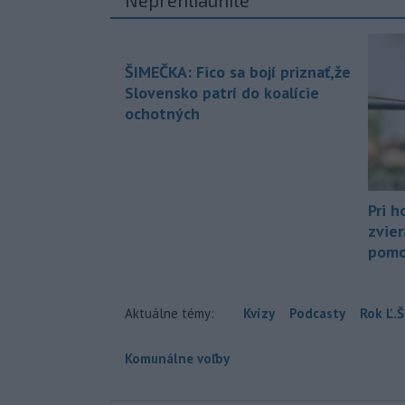
ŠIMEČKA: Fico sa bojí priznať,že
Slovensko patrí do koalície
ochotných
Pri h
zvier
pomo
Aktuálne témy:
Kvízy
Podcasty
Rok Ľ.Š
Komunálne voľby