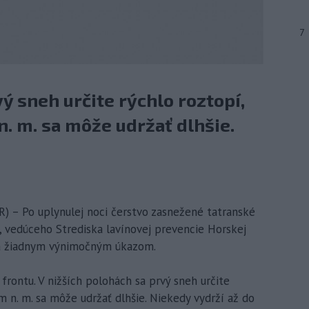
7
ý sneh určite rýchlo roztopí,
n. m. sa môže udržať dlhšie.
) – Po uplynulej noci čerstvo zasnežené tatranské
, vedúceho Strediska lavínovej prevencie Horskej
a žiadnym výnimočným úkazom.
rontu. V nižších polohách sa prvý sneh určite
m n. m. sa môže udržať dlhšie. Niekedy vydrží až do