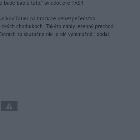
é bude babie leto,“ uviedol pre TASR.
evníkov Tatier na hroziace nebezpečenstvo
ických chodníkoch. „Takýto náhly jesenný prechod
Tatrách to skutočne nie je nič výnimočné,“ dodal