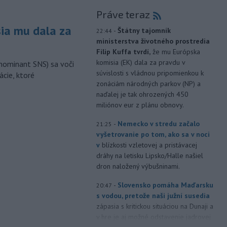
Práve teraz
sia mu dala za
-
Štátny tajomník
22:44
ministerstva životného prostredia
Filip Kuffa tvrdí,
že mu Európska
komisia (EK) dala za pravdu v
nominant SNS) sa voči
súvislosti s vládnou pripomienkou k
ácie, ktoré
zonáciám národných parkov (NP) a
naďalej je tak ohrozených 450
miliónov eur z plánu obnovy.
-
Nemecko v stredu začalo
21:25
vyšetrovanie po tom, ako sa v noci
v
blízkosti vzletovej a pristávacej
dráhy na letisku Lipsko/Halle našiel
dron naložený výbušninami.
-
Slovensko pomáha Maďarsku
20:47
s vodou, pretože naši južní susedia
zápasia s kritickou situáciou na Dunaji a
v hre je aj možné odstavenie jadrovej