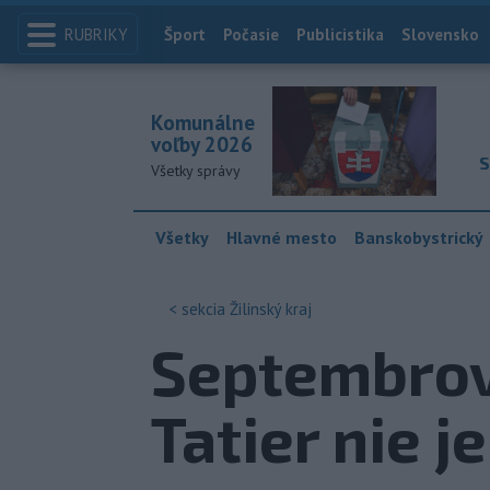
RUBRIKY
Index
Šport
Počasie
Publicistika
Slovensko
Komunálne
voľby 2026
S
Všetky správy
Všetky
Hlavné mesto
Banskobystrický
< sekcia
Žilinský kraj
Septembrov
Tatier nie 