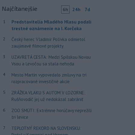
Najčítanejšie
6h
24h
7d
Predstavitelia Mladého Hlasu podali
1
trestné oznámenie na I. Korčoka
2
Český herec Vladimír Polívka odmietol
zaujímavé filmové projekty
3
UZAVRETÁ CESTA: Medzi Spišskou Novou
Vsou a Levočou sa stala nehoda
4
Mesto Martin vypovedalo zmluvy na tri
rozpracované investičné akcie
5
ZRÁŽKA VLAKU S AUTOM V LOZORNE:
Rušňovodič jej už nedokázal zabrániť
6
ZOO SMÚTI: Extrémne horúčavy neprežili
tri levice
7
TEPLOTNÝ REKORD NA SLOVENSKU:
Padol v Kamenici nad Hronom