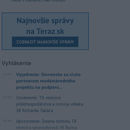
Najnovšie správy
na Teraz.sk
ZOBRAZIŤ NAJNOVŠIE SPRÁVY
Vyhlásenia
Vyjadrenie: Slovensko sa stalo
10:43
partnerom medzinárodného
projektu na podporu...
10:36
Oznámenie: TK ministra
pôdohospodárstva a rozvoja vidieka
SR Richarda Takáča
09:49
Upozornenie: Zmena termínu TK
ministra spravodlivosti SR Borisa