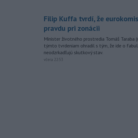
Filip Kuffa tvrdí, že eurokomi
pravdu pri zonácii
Minister životného prostredia Tomáš Taraba (
týmto tvrdeniam ohradil s tým, že ide o fabul
neodzrkadľujú skutkový stav.
včera 22:53