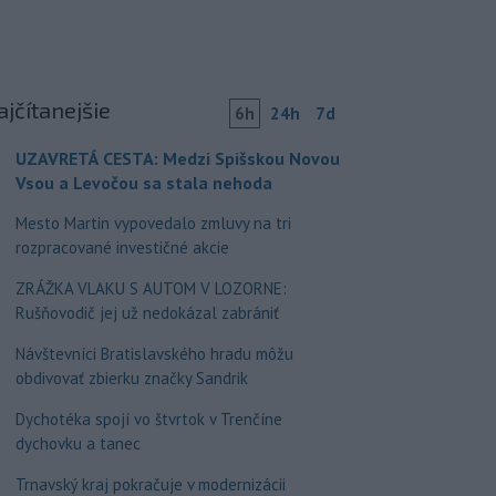
ajčítanejšie
6h
24h
7d
UZAVRETÁ CESTA: Medzi Spišskou Novou
Vsou a Levočou sa stala nehoda
Mesto Martin vypovedalo zmluvy na tri
rozpracované investičné akcie
ZRÁŽKA VLAKU S AUTOM V LOZORNE:
Rušňovodič jej už nedokázal zabrániť
Návštevníci Bratislavského hradu môžu
obdivovať zbierku značky Sandrik
Dychotéka spojí vo štvrtok v Trenčíne
dychovku a tanec
Trnavský kraj pokračuje v modernizácii