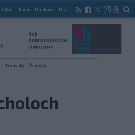
 Odber
Knihy
Útulkovo
Magazín
News Now
Archív
TASR
Rok
dobrovoľníctva
ky
Všetky správy
y
Trnavský
Žilinský
choloch