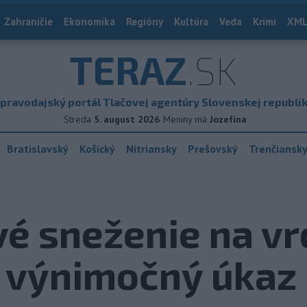
Zahraničie
Ekonomika
Regióny
Kultúra
Veda
Krimi
XML
TERAZ
.SK
pravodajský portál Tlačovej agentúry Slovenskej republi
Streda
5. august 2026
Meniny má
Jozefína
Bratislavský
Košický
Nitriansky
Prešovský
Trenčiansk
é sneženie na vr
je výnimočný úkaz