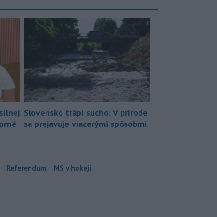
silnej
Slovensko trápi sucho: V prírode
borné
sa prejavuje viacerými spôsobmi
Referendum
MS v hokeji