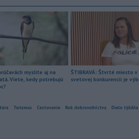
orúčavách myslite aj na
ŠTIBRAVÁ: Štvrté miesto v 
atá. Viete, kedy potrebujú
svetovej konkurencii je vý
c?
túra
Turizmus
Cestovanie
Rok dobrovoľníctva
Dielo týždňa