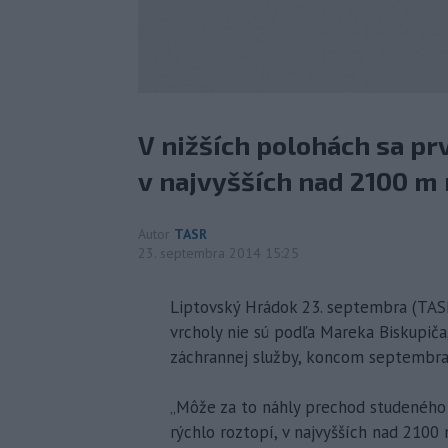
V nižších polohách sa prv
v najvyšších nad 2100 m 
Autor
TASR
23. septembra 2014 15:25
Liptovský Hrádok 23. septembra (TASR
vrcholy nie sú podľa Mareka Biskupiča
záchrannej služby, koncom septembr
„Môže za to náhly prechod studeného f
rýchlo roztopí, v najvyšších nad 2100 