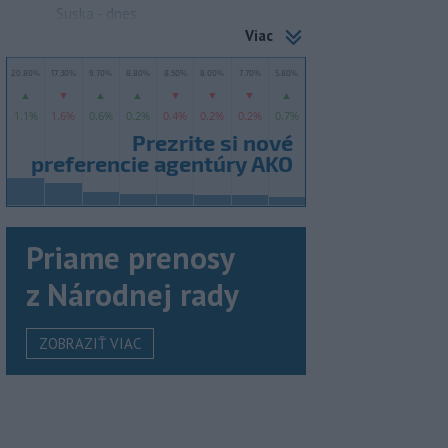
Suska - dnes
Viac
Priame prenosy
z Národnej rady
ZOBRAZIŤ VIAC