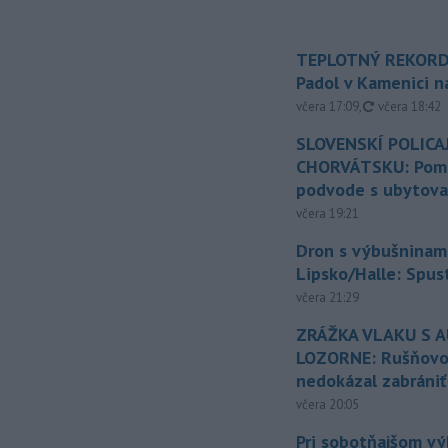
TEPLOTNÝ REKORD
Padol v Kamenici 
aktualizovan
včera 17:09
,
včera 18:42
SLOVENSKÍ POLICAJ
CHORVÁTSKU: Pomáh
podvode s ubytov
včera 19:21
Dron s výbušninami
Lipsko/Halle: Spus
včera 21:29
ZRÁŽKA VLAKU S 
LOZORNE: Rušňovod
nedokázal zabrániť
včera 20:05
Pri sobotňajšom v