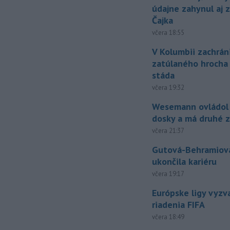
údajne zahynul aj 
Čajka
včera 18:55
V Kolumbii zachrán
zatúlaného hrocha
stáda
včera 19:32
Wesemann ovládol 
dosky a má druhé z
včera 21:37
Gutová-Behramiová
ukončila kariéru
včera 19:17
Európske ligy vyzv
riadenia FIFA
včera 18:49