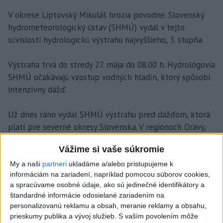
V okrese Liptovský Mikuláš hrozia povodne. Slovenský
hydrometeorologický ústav (SHMÚ) vydal v tejto
súvislosti hydrologickú výstrahu najvyššieho, 3. stupňa.
Výstraha trvá do stredy 27. mája do 08.00 h. Hydrológovia
SHMÚ očakávajú vzostup vodných hladín, ktorý spôsobí
intenzívny dážď.
Už dnes ráno vydal SHMÚ výstrahu pred dažďom, ktorá
platí pre severné okresy Slovenska. V regiónoch Oravy,
Liptova, Spiša, Šariša i Zemplína platí do stredajšieho
Vážime si vaše súkromie
rána výstraha 2. stupňa, pričom zrážky môžu dosiahnuť
úhrn 40 až 60 mm.
My a naši
partneri
ukladáme a/alebo pristupujeme k
informáciám na zariadení, napríklad pomocou súborov cookies,
a spracúvame osobné údaje, ako sú jedinečné identifikátory a
štandardné informácie odosielané zariadením na
personalizovanú reklamu a obsah, meranie reklamy a obsahu,
prieskumy publika a vývoj služieb.
S vaším povolením môže