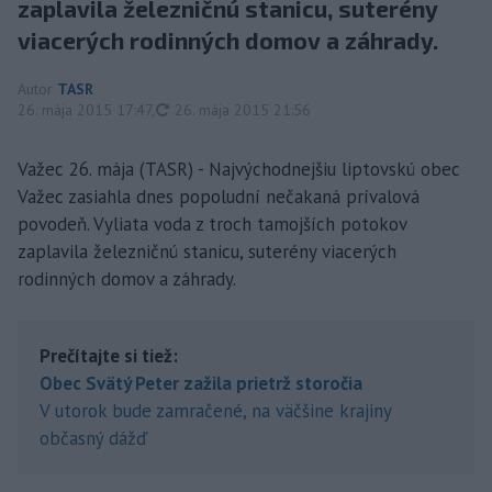
zaplavila železničnú stanicu, suterény
viacerých rodinných domov a záhrady.
Autor
TASR
aktualizované
26. mája 2015 17:47
,
26. mája 2015 21:56
Važec 26. mája (TASR) - Najvýchodnejšiu liptovskú obec
Važec zasiahla dnes popoludní nečakaná prívalová
povodeň. Vyliata voda z troch tamojších potokov
zaplavila železničnú stanicu, suterény viacerých
rodinných domov a záhrady.
Prečítajte si tiež:
Obec Svätý Peter zažila prietrž storočia
V utorok bude zamračené, na väčšine krajiny
občasný dážď