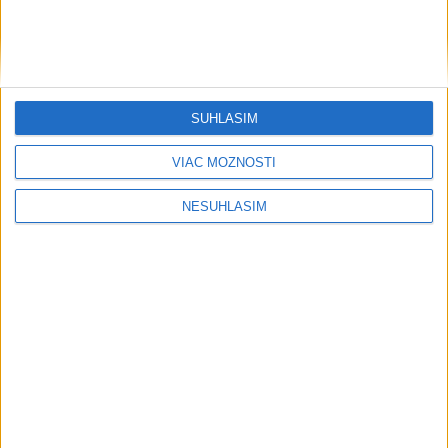
Polícia vyzýva mladých, aby boli opatrní s požívaním
alkoholu
MZVEZ: V Nemecku zavedú zákaz konzumácie alkoholu na
staniciach
SÚHLASÍM
POZOR NA HARÚČAVY: SHMÚ vydalo výstrahy prvého
VIAC MOŽNOSTÍ
stupňa pred teplom
Zahraničie
NESÚHLASÍM
Polícia posilnila ochranu letiska v
Lipsku po incidente s dronom
dnes 7:18
Turecko očakáva, že k dohode o spoločnej obrane sa pripojí
aj Egypt
Turecko vyzvalo Ukrajinu a Rusko na zastavenie útokov v