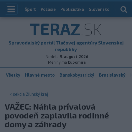
Index
Šport
Počasie
Publicistika
Slovensko
Zahranič
TERAZ
.SK
Spravodajský portál Tlačovej agentúry Slovenskej
republiky
Nedela
9. august 2026
Meniny má
Ľubomíra
Všetky
Hlavné mesto
Banskobystrický
Bratislavský
< sekcia
Žilinský kraj
VAŽEC: Náhla prívalová
povodeň zaplavila rodinné
domy a záhrady