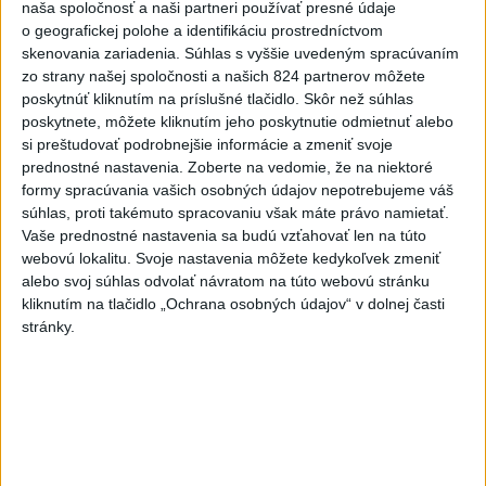
naša spoločnosť a naši partneri používať presné údaje
o geografickej polohe a identifikáciu prostredníctvom
skenovania zariadenia. Súhlas s vyššie uvedeným spracúvaním
zo strany našej spoločnosti a našich 824 partnerov môžete
Zdieľaj na Facebooku
poskytnúť kliknutím na príslušné tlačidlo. Skôr než súhlas
poskytnete, môžete kliknutím jeho poskytnutie odmietnuť alebo
si preštudovať podrobnejšie informácie a zmeniť svoje
prednostné nastavenia.
Zoberte na vedomie, že na niektoré
formy spracúvania vašich osobných údajov nepotrebujeme váš
súhlas, proti takémuto spracovaniu však máte právo namietať.
Vaše prednostné nastavenia sa budú vzťahovať len na túto
webovú lokalitu. Svoje nastavenia môžete kedykoľvek zmeniť
alebo svoj súhlas odvolať návratom na túto webovú stránku
Neprehliadnite
kliknutím na tlačidlo „Ochrana osobných údajov“ v dolnej časti
stránky.
VEĽKÁ PREDPOVEĎ POČASIA:
Extrémne horúčavy ustúpili. Alebo
žeby nie?
HRABKO o výhode
Majerského:Mazurek a Laššáková majú