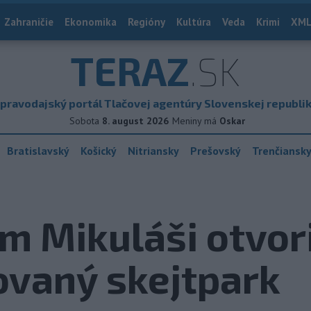
Zahraničie
Ekonomika
Regióny
Kultúra
Veda
Krimi
XML
TERAZ
.SK
pravodajský portál Tlačovej agentúry Slovenskej republi
Sobota
8. august 2026
Meniny má
Oskar
Bratislavský
Košický
Nitriansky
Prešovský
Trenčiansk
m Mikuláši otvori
ovaný skejtpark