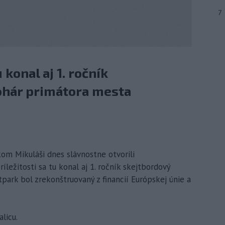
7
u konal aj 1. ročník
ohár primátora mesta
kom Mikuláši dnes slávnostne otvorili
ríležitosti sa tu konal aj 1. ročník skejtbordový
park bol zrekonštruovaný z financií Európskej únie a
alicu.