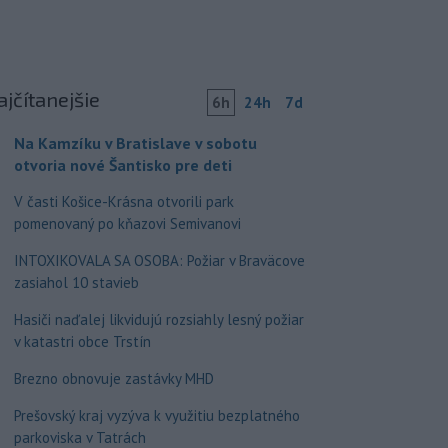
ajčítanejšie
6h
24h
7d
Na Kamzíku v Bratislave v sobotu
otvoria nové Šantisko pre deti
V časti Košice-Krásna otvorili park
pomenovaný po kňazovi Semivanovi
INTOXIKOVALA SA OSOBA: Požiar v Braväcove
zasiahol 10 stavieb
Hasiči naďalej likvidujú rozsiahly lesný požiar
v katastri obce Trstín
Brezno obnovuje zastávky MHD
Prešovský kraj vyzýva k využitiu bezplatného
parkoviska v Tatrách