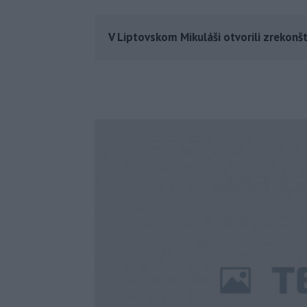
V Liptovskom Mikuláši otvorili zrekonš