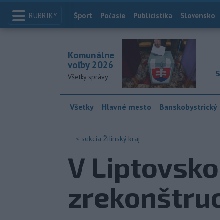
RUBRIKY
Index
Šport
Počasie
Publicistika
Slovensko
Komunálne
voľby 2026
S
Všetky správy
Všetky
Hlavné mesto
Banskobystrický
< sekcia
Žilinský kraj
V Liptovsko
zrekonštru