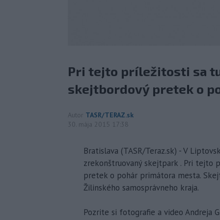
Pri tejto príležitosti sa t
skejtbordový pretek o p
Autor
TASR/TERAZ.sk
30. mája 2015 17:38
Bratislava (TASR/Teraz.sk) - V Liptovs
zrekonštruovaný skejtpark . Pri tejto p
pretek o pohár primátora mesta. Skejt
Žilinského samosprávneho kraja.
Pozrite si fotografie a video Andreja G