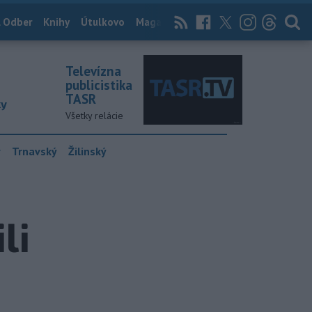
 Odber
Knihy
Útulkovo
Magazín
News Now
Archív
TASR
Televízna
publicistika
TASR
ky
Všetky relácie
y
Trnavský
Žilinský
li