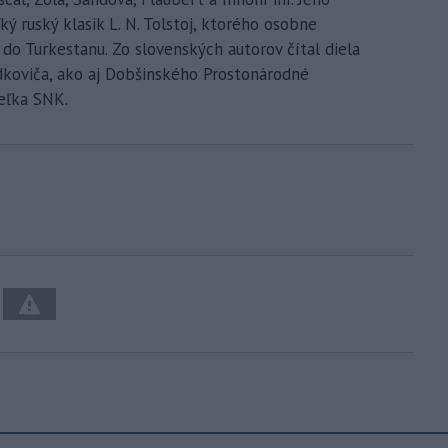
ý ruský klasik L. N. Tolstoj, ktorého osobne
l do Turkestanu. Zo slovenských autorov čítal diela
ádkoviča, ako aj Dobšinského Prostonárodné
teľka SNK.