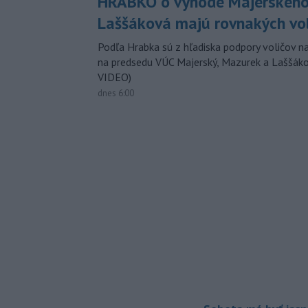
HRABKO o výhode Majerského
Laššáková majú rovnakých vo
Podľa Hrabka sú z hľadiska podpory voličov na
na predsedu VÚC Majerský, Mazurek a Laššák
VIDEO)
dnes 6:00