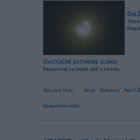
ĎALŠ
Tent
Plach
ČIASTOČNÉ ZATMENIE SLNKA:
Pozorovať sa bude dať v stredu
Aktuálne témy:
Kvízy
Podcasty
Rok Ľ.Š
Komunálne voľby