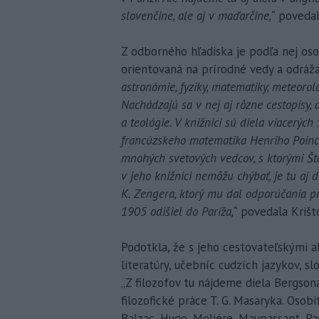
slovenčine, ale aj v maďarčine,“
povedala
Z odborného hľadiska je podľa nej oso
orientovaná na prírodné vedy a odráž
astronómie, fyziky, matematiky, meteoroló
Nachádzajú sa v nej aj rôzne cestopisy, ak
a teológie. V knižnici sú diela viacerýc
francúzskeho matematika Henriho Poinc
mnohých svetových vedcov, s ktorými Šte
v jeho knižnici nemôžu chýbať, je tu aj 
K. Zengera, ktorý mu dal odporúčania p
1905 odišiel do Paríža,“
povedala Krišt
Podotkla, že s jeho cestovateľskými a
literatúry, učebníc cudzích jazykov, sl
„Z filozofov tu nájdeme diela Bergsona
filozofické práce T. G. Masaryka. Osobi
Balzac, Hugo, Moliére, Maupassant, Pas