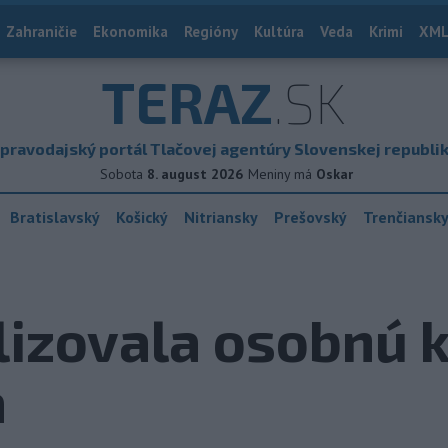
Zahraničie
Ekonomika
Regióny
Kultúra
Veda
Krimi
XML
TERAZ
.SK
pravodajský portál Tlačovej agentúry Slovenskej republi
Sobota
8. august 2026
Meniny má
Oskar
Bratislavský
Košický
Nitriansky
Prešovský
Trenčiansk
lizovala osobnú k
a