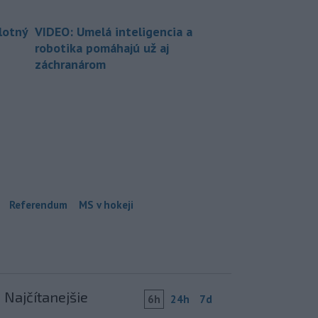
lotný
VIDEO: Umelá inteligencia a
robotika pomáhajú už aj
záchranárom
Referendum
MS v hokeji
Najčítanejšie
6h
24h
7d