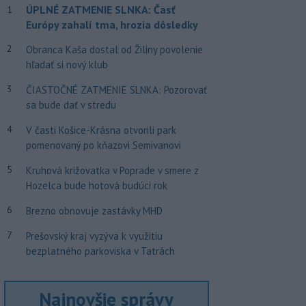
ÚPLNÉ ZATMENIE SLNKA: Časť
1
Európy zahalí tma, hrozia dôsledky
2
Obranca Kaša dostal od Žiliny povolenie
hľadať si nový klub
3
ČIASTOČNÉ ZATMENIE SLNKA: Pozorovať
sa bude dať v stredu
4
V časti Košice-Krásna otvorili park
pomenovaný po kňazovi Semivanovi
5
Kruhová križovatka v Poprade v smere z
Hozelca bude hotová budúci rok
6
Brezno obnovuje zastávky MHD
7
Prešovský kraj vyzýva k využitiu
bezplatného parkoviska v Tatrách
Najnovšie správy