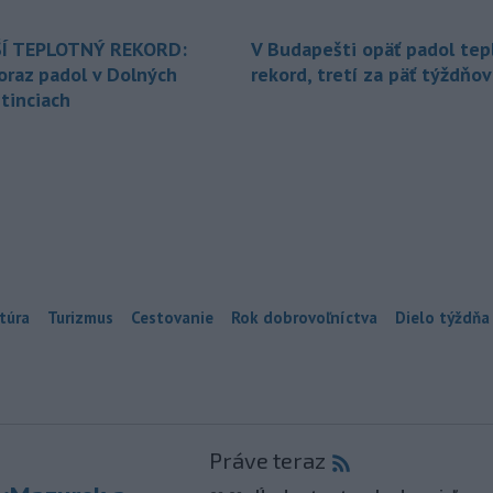
Í TEPLOTNÝ REKORD:
V Budapešti opäť padol tep
oraz padol v Dolných
rekord, tretí za päť týždňov
tinciach
túra
Turizmus
Cestovanie
Rok dobrovoľníctva
Dielo týždňa
Práve teraz