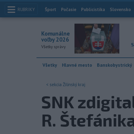
RUBRIKY
Index
Šport
Počasie
Publicistika
Slovensko
Komunálne
voľby 2026
S
Všetky správy
Všetky
Hlavné mesto
Banskobystrický
< sekcia
Žilinský kraj
SNK zdigita
R. Štefánik