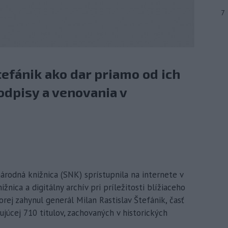
7
tefánik ako dar priamo od ich
odpisy a venovania v
národná knižnica (SNK) sprístupnila na internete v
žnica a digitálny archív pri príležitosti blížiaceho
ktorej zahynul generál Milan Rastislav Štefánik, časť
júcej 710 titulov, zachovaných v historických