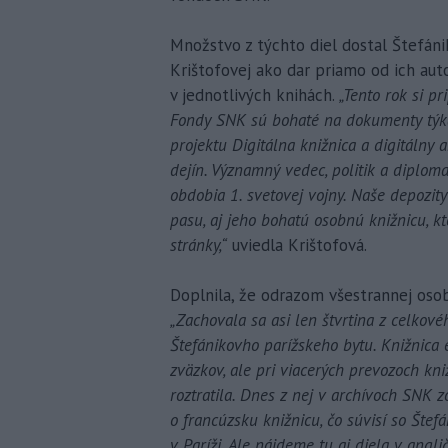
Množstvo z týchto diel dostal Štefáni
Krištofovej ako dar priamo od ich aut
v jednotlivých knihách.
„Tento rok si p
Fondy SNK sú bohaté na dokumenty týkaj
projektu Digitálna knižnica a digitálny 
dejín. Významný vedec, politik a diploma
obdobia 1. svetovej vojny. Naše depozit
pasu, aj jeho bohatú osobnú knižnicu, k
stránky,“
uviedla Krištofová.
Doplnila, že odrazom všestrannej osob
„Zachovala sa asi len štvrtina z celkové
Štefánikovho parížskeho bytu. Knižnica
zväzkov, ale pri viacerých prevozoch kni
roztratila. Dnes z nej v archívoch SNK 
o francúzsku knižnicu, čo súvisí so Šte
v Paríži. Ale nájdeme tu aj diela v anglič