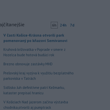
ajčítanejšie
6h
24h
7d
V časti Košice-Krásna otvorili park
pomenovaný po kňazovi Semivanovi
Kruhová križovatka v Poprade v smere z
Hozelca bude hotová budúci rok
Brezno obnovuje zastávky MHD
Prešovský kraj vyzýva k využitiu bezplatného
parkoviska v Tatrách
Sídlisko Juh definitívne patrí Kežmarku,
kataster prepísal hranicu
V Košiciach Nad jazerom začína výstavba
chodníka,otvorili aj pumptrack