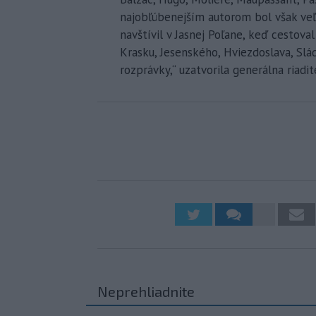
najobľúbenejším autorom bol však veľk
navštívil v Jasnej Poľane, keď cestova
Krasku, Jesenského, Hviezdoslava, Sl
rozprávky,“ uzatvorila generálna riadi
Neprehliadnite