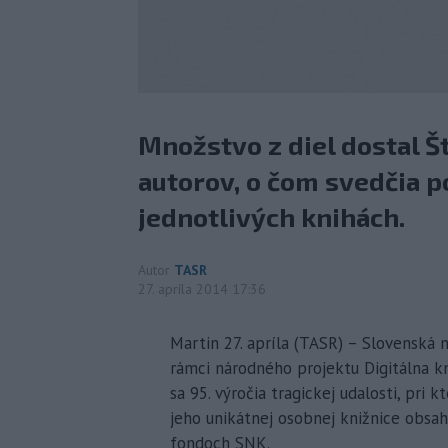
Množstvo z diel dostal Š
autorov, o čom svedčia p
jednotlivých knihách.
Autor
TASR
27. apríla 2014 17:36
Martin 27. apríla (TASR) – Slovenská 
rámci národného projektu Digitálna kni
sa 95. výročia tragickej udalosti, pri 
jeho unikátnej osobnej knižnice obsahu
fondoch SNK.