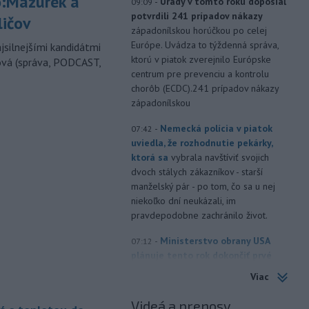
:Mazurek a
-
Úrady v tomto roku doposiaľ
09:09
potvrdili 241 prípadov nákazy
ličov
západonílskou horúčkou po celej
Európe. Uvádza to týždenná správa,
jsilnejšími kandidátmi
ktorú v piatok zverejnilo Európske
ová (správa, PODCAST,
centrum pre prevenciu a kontrolu
chorôb (ECDC).241 prípadov nákazy
západonílskou
-
Nemecká polícia v piatok
07:42
uviedla, že rozhodnutie pekárky,
ktorá sa
vybrala navštíviť svojich
dvoch stálych zákazníkov - starší
manželský pár - po tom, čo sa u nej
niekoľko dní neukázali, im
pravdepodobne zachránilo život.
-
Ministerstvo obrany USA
07:12
plánuje tento rok dokončiť prvé
testy
protiraketového systému
Viac
Golden Dome (Zlatá kupola) a v roku
2027 uskutočniť letové skúšky.
Videá a prenosy