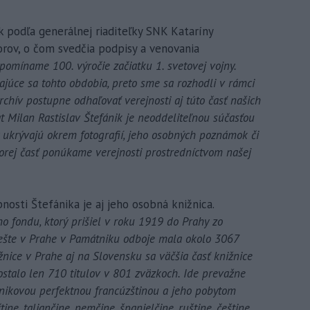
k podľa generálnej riaditeľky SNK Kataríny
orov, o čom svedčia podpisy a venovania
ripomíname 100. výročie začiatku 1. svetovej vojny.
úce sa tohto obdobia, preto sme sa rozhodli v rámci
archív postupne odhaľovať verejnosti aj túto časť našich
t Milan Rastislav Štefánik je neoddeliteľnou súčasťou
y ukrývajú okrem fotografií, jeho osobných poznámok či
torej časť ponúkame verejnosti prostredníctvom našej
nosti Štefánika je aj jeho osobná knižnica.
ho fondu, ktorý prišiel v roku 1919 do Prahy zo
 ešte v Prahe v Památniku odboje mala okolo 3067
žnice v Prahe aj na Slovensku sa väčšia časť knižnice
zostalo len 710 titulov v 801 zväzkoch. Ide prevažne
fánikovou perfektnou francúzštinou a jeho pobytom
tine, taliančine, nemčine, španielčine, ruštine, češtine,