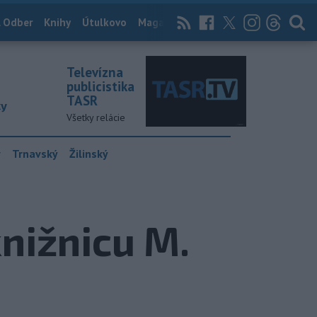
 Odber
Knihy
Útulkovo
Magazín
News Now
Archív
TASR
Televízna
publicistika
TASR
ky
Všetky relácie
y
Trnavský
Žilinský
nižnicu M.