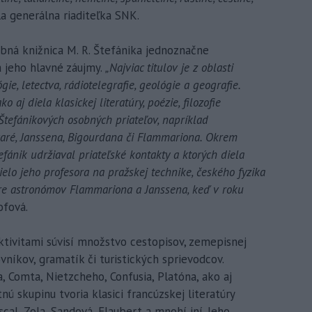
 generálna riaditeľka SNK.
bná knižnica M. R. Štefánika jednoznačne
a jeho hlavné záujmy.
„Najviac titulov je z oblasti
gie, letectva, rádiotelegrafie, geológie a geografie.
o aj diela klasickej literatúry, poézie, filozofie
h Štefánikových osobných priateľov, napríklad
aré, Janssena, Bigourdana či Flammariona. Okrem
fánik udržiaval priateľské kontakty a ktorých diela
dielo jeho profesora na pražskej technike, českého fyzika
re astronómov Flammariona a Janssena, keď v roku
ofová.
ktivitami súvisí množstvo cestopisov, zemepisnej
ovníkov, gramatík či turistických sprievodcov.
, Comta, Nietzcheho, Confusia, Platóna, ako aj
tnú skupinu tvoria klasici francúzskej literatúry
cal, Zola, Sandová, Flaubert a mnohí iní. Jeho