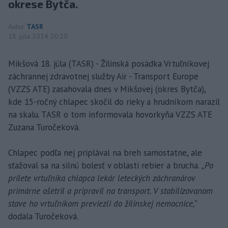
okrese Bytča.
Autor
TASR
18. júla 2014 20:10
Mikšová 18. júla (TASR) - Žilinská posádka Vrtuľníkovej
záchrannej zdravotnej služby Air - Transport Europe
(VZZS ATE) zasahovala dnes v Mikšovej (okres Bytča),
kde 15-ročný chlapec skočil do rieky a hrudníkom narazil
na skalu. TASR o tom informovala hovorkyňa VZZS ATE
Zuzana Turočeková.
Chlapec podľa nej priplával na breh samostatne, ale
sťažoval sa na silnú bolesť v oblasti rebier a brucha.
„Po
prílete vrtuľníka chlapca lekár leteckých záchranárov
primárne ošetril a pripravil na transport. V stabilizovanom
stave ho vrtuľníkom previezli do žilinskej nemocnice,“
dodala Turočeková.