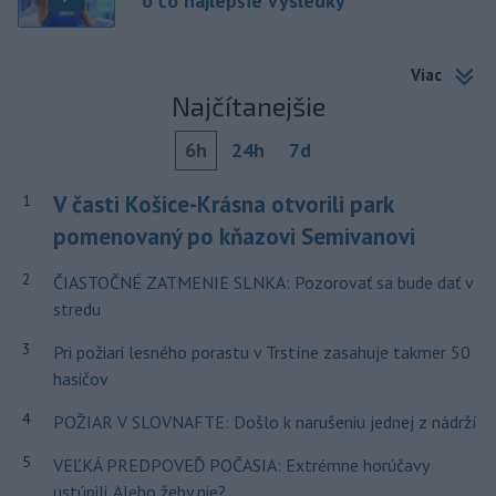
o čo najlepšie výsledky
Viac
Najčítanejšie
6h
24h
7d
V časti Košice-Krásna otvorili park
1
pomenovaný po kňazovi Semivanovi
2
ČIASTOČNÉ ZATMENIE SLNKA: Pozorovať sa bude dať v
stredu
3
Pri požiari lesného porastu v Trstíne zasahuje takmer 50
hasičov
4
POŽIAR V SLOVNAFTE: Došlo k narušeniu jednej z nádrží
5
VEĽKÁ PREDPOVEĎ POČASIA: Extrémne horúčavy
ustúpili. Alebo žeby nie?