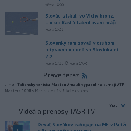
včera 18:00
Slováci získali vo Vichy bronz,
Lacko: Rastú talentovaní hráči
včera 15:51
Slovenky remizovali v druhom
prípravnom dueli so Slovinkami
2:2
aktualizované
včera 17:13
,
včera 19:45
Práve teraz
-
Taliansky tenista Matteo Arnaldi vypadol na turnaji ATP
21:30
Masters 1000
v Montreale už v 3. kole dvojhry.
Viac
Videá a prenosy TASR TV
Deväť Slovákov zabojuje na ME v Paríži