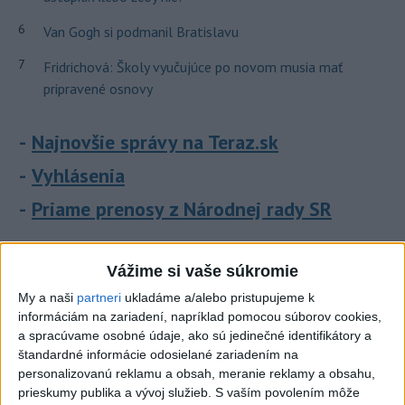
6
Van Gogh si podmanil Bratislavu
7
Fridrichová: Školy vyučujúce po novom musia mať
pripravené osnovy
Najnovšie správy na Teraz.sk
Vyhlásenia
Priame prenosy z Národnej rady SR
Vážime si vaše súkromie
Politika na sociálnych sieťach
My a naši
partneri
ukladáme a/alebo pristupujeme k
informáciám na zariadení, napríklad pomocou súborov cookies,
a spracúvame osobné údaje, ako sú jedinečné identifikátory a
Zobraziť viac
Info
štandardné informácie odosielané zariadením na
personalizovanú reklamu a obsah, meranie reklamy a obsahu,
prieskumy publika a vývoj služieb.
S vaším povolením môže
Najnovšie videá
Najsledovanejšie videá