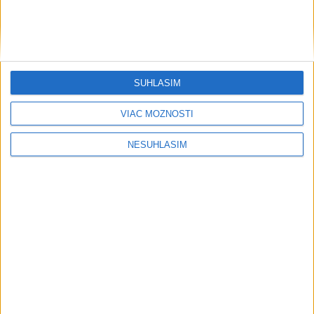
AKTUÁLNA PREDPOVEĎ POČASIA NA SEDEM DNÍ
SÚHLASÍM
....
VIAC MOŽNOSTÍ
....
NESÚHLASÍM