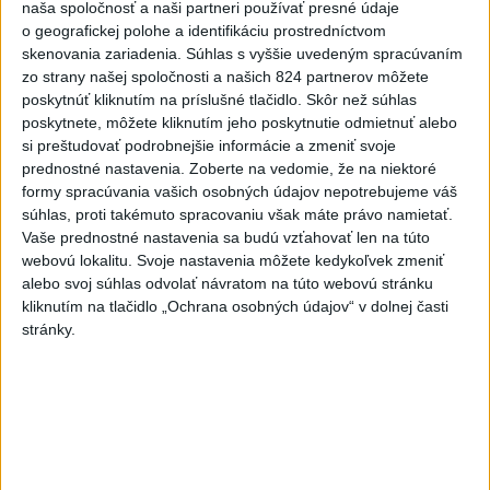
naša spoločnosť a naši partneri používať presné údaje
o geografickej polohe a identifikáciu prostredníctvom
Kontrolný deň na Spišskom hrade
skenovania zariadenia. Súhlas s vyššie uvedeným spracúvaním
potvrdil výrazný pokrok...
zo strany našej spoločnosti a našich 824 partnerov môžete
včera 18:09
|
Ministerstvo kultúry SR
|
20
poskytnúť kliknutím na príslušné tlačidlo. Skôr než súhlas
zobrazení
poskytnete, môžete kliknutím jeho poskytnutie odmietnuť alebo
si preštudovať podrobnejšie informácie a zmeniť svoje
⁉️FICO, KDE STE⁉️ČO TIE VAŠE DRÍSTY
prednostné nastavenia.
Zoberte na vedomie, že na niektoré
O BENZÍNE⁉️VŠETKÝCH...
formy spracúvania vašich osobných údajov nepotrebujeme váš
včera 17:02
|
Jakab Július
|
7519
zobrazení
súhlas, proti takémuto spracovaniu však máte právo namietať.
Vaše prednostné nastavenia sa budú vzťahovať len na túto
Taraba: Rozvíjame všetky kúty
webovú lokalitu. Svoje nastavenia môžete kedykoľvek zmeniť
Slovenska
alebo svoj súhlas odvolať návratom na túto webovú stránku
včera 16:57
|
Taraba Tomáš
|
4882
zobrazení
kliknutím na tlačidlo „Ochrana osobných údajov“ v dolnej časti
stránky.
Najnovšie statusy štátnych inštitúcií
CHYSTÁTE SA VON? UŽITE SI ZÁBAVU A
HLAVNE SA V PORIADKU...
CHYSTÁTE SA VON? UŽITE SI ZÁBAVU A HLAVNE SA V
PORIADKU VRÁŤTE DOMOV📍 👮‍♂️ Policajti počas
nočnej akcie navštívili pa...
včera 18:00
|
Polícia Slovenskej republiky