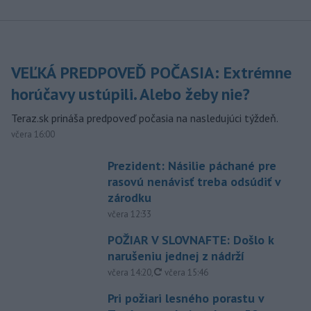
VEĽKÁ PREDPOVEĎ POČASIA: Extrémne
horúčavy ustúpili. Alebo žeby nie?
Teraz.sk prináša predpoveď počasia na nasledujúci týždeň.
včera 16:00
Prezident: Násilie páchané pre
rasovú nenávisť treba odsúdiť v
zárodku
včera 12:33
POŽIAR V SLOVNAFTE: Došlo k
narušeniu jednej z nádrží
aktualizované
včera 14:20
,
včera 15:46
Pri požiari lesného porastu v