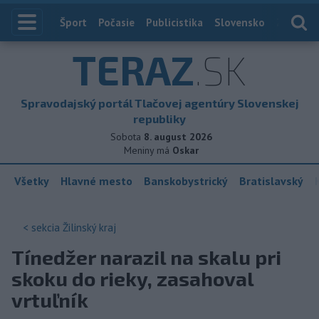
Index
Šport
Počasie
Publicistika
Slovensko
Zahranič
TERAZ
.SK
Spravodajský portál Tlačovej agentúry Slovenskej
republiky
Sobota
8. august 2026
Meniny má
Oskar
Všetky
Hlavné mesto
Banskobystrický
Bratislavský
< sekcia
Žilinský kraj
Tínedžer narazil na skalu pri
skoku do rieky, zasahoval
vrtuľník