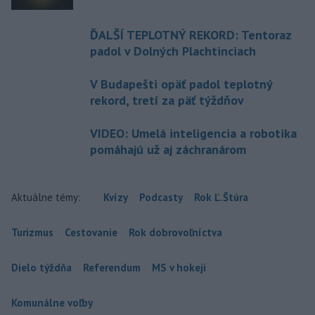
ĎALŠÍ TEPLOTNÝ REKORD: Tentoraz
padol v Dolných Plachtinciach
V Budapešti opäť padol teplotný
rekord, tretí za päť týždňov
VIDEO: Umelá inteligencia a robotika
pomáhajú už aj záchranárom
Aktuálne témy:
Kvízy
Podcasty
Rok Ľ.Štúra
Turizmus
Cestovanie
Rok dobrovoľníctva
Dielo týždňa
Referendum
MS v hokeji
Komunálne voľby