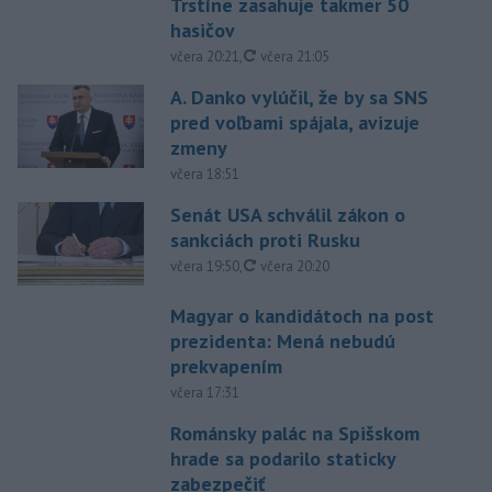
Trstíne zasahuje takmer 50
hasičov
aktualizované
včera 20:21
,
včera 21:05
A. Danko vylúčil, že by sa SNS
pred voľbami spájala, avizuje
zmeny
včera 18:51
Senát USA schválil zákon o
sankciách proti Rusku
aktualizované
včera 19:50
,
včera 20:20
Magyar o kandidátoch na post
prezidenta: Mená nebudú
prekvapením
včera 17:31
Románsky palác na Spišskom
hrade sa podarilo staticky
zabezpečiť