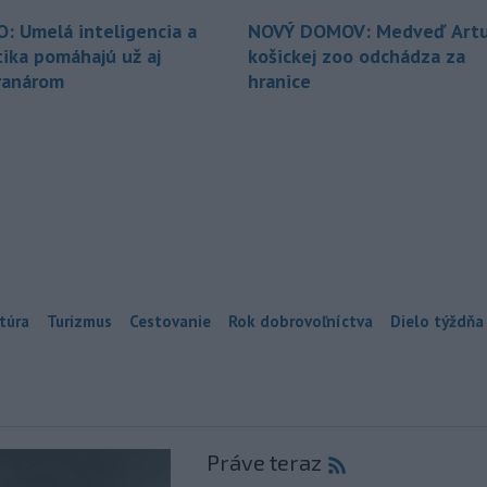
O: Umelá inteligencia a
NOVÝ DOMOV: Medveď Artu
tika pomáhajú už aj
košickej zoo odchádza za
ranárom
hranice
túra
Turizmus
Cestovanie
Rok dobrovoľníctva
Dielo týždňa
Práve teraz