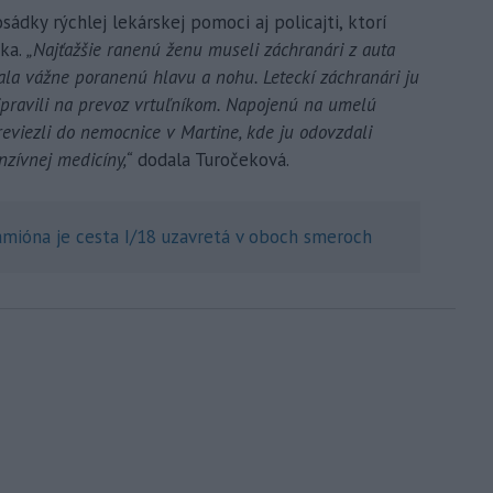
ádky rýchlej lekárskej pomoci aj policajti, ktorí
íka.
„Najťažšie ranenú ženu museli záchranári z auta
ala vážne poranenú hlavu a nohu. Leteckí záchranári ju
pripravili na prevoz vrtuľníkom. Napojenú na umelú
reviezli do nemocnice v Martine, kde ju odovzdali
nzívnej medicíny,“
dodala Turočeková.
amióna je cesta I/18 uzavretá v oboch smeroch