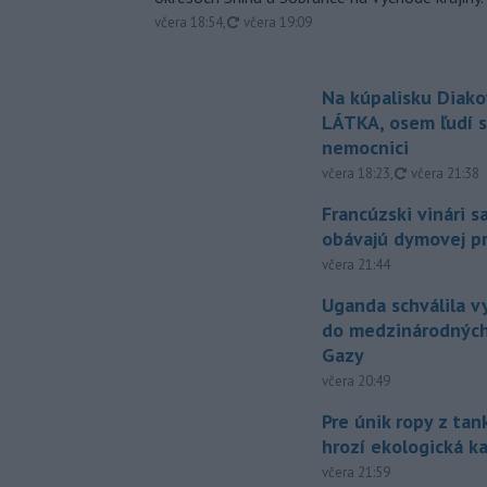
aktualizované
včera 18:54
,
včera 19:09
Na kúpalisku Diak
LÁTKA, osem ľudí s
nemocnici
aktualizovan
včera 18:23
,
včera 21:38
Francúzski vinári s
obávajú dymovej pr
včera 21:44
Uganda schválila v
do medzinárodných
Gazy
včera 20:49
Pre únik ropy z ta
hrozí ekologická k
včera 21:59