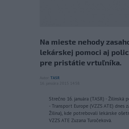
Na mieste nehody zasaho
lekárskej pomoci aj polic
pre pristátie vrtuľníka.
Autor
TASR
16. januára 2015 14:58
Strečno 16. januára (TASR) - Žilinská 
- Transport Europe (VZZS ATE) dnes z
Žilina), kde potrebovali lekárske oše
VZZS ATE Zuzana Turočeková.