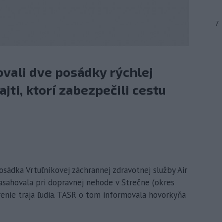
7
vali dve posádky rýchlej
ajti, ktorí zabezpečili cestu
posádka Vrtuľníkovej záchrannej zdravotnej služby Air
asahovala pri dopravnej nehode v Strečne (okres
trenie traja ľudia. TASR o tom informovala hovorkyňa