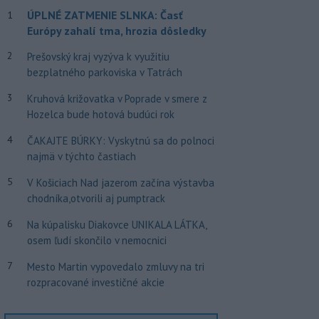
ÚPLNÉ ZATMENIE SLNKA: Časť
1
Európy zahalí tma, hrozia dôsledky
2
Prešovský kraj vyzýva k využitiu
bezplatného parkoviska v Tatrách
3
Kruhová križovatka v Poprade v smere z
Hozelca bude hotová budúci rok
4
ČAKAJTE BÚRKY: Vyskytnú sa do polnoci
najmä v týchto častiach
5
V Košiciach Nad jazerom začína výstavba
chodníka,otvorili aj pumptrack
6
Na kúpalisku Diakovce UNIKALA LÁTKA,
osem ľudí skončilo v nemocnici
7
Mesto Martin vypovedalo zmluvy na tri
rozpracované investičné akcie