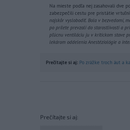
Na mieste podľa nej zasahovali dve pos
zabezpečili cestu pre pristátie vrtuľn
najskôr vyslobodiť. Bola v bezvedomí, m
po prílete prevzali do starostlivosti a 
pľúcnu ventiláciu ju v kritickom stave p
lekárom oddelenia Anestéziológie a inte
Prečítajte si aj:
Po zrážke troch áut a k
Prečítajte si aj: