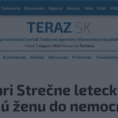
Zahraničie
Ekonomika
Regióny
Kultúra
Veda
Krimi
XML
TERAZ
.SK
pravodajský portál Tlačovej agentúry Slovenskej republi
Piatok
7. august 2026
Meniny má
Štefánia
Bratislavský
Košický
Nitriansky
Prešovský
Trenčiansk
ri Strečne leteck
nú ženu do nemoc