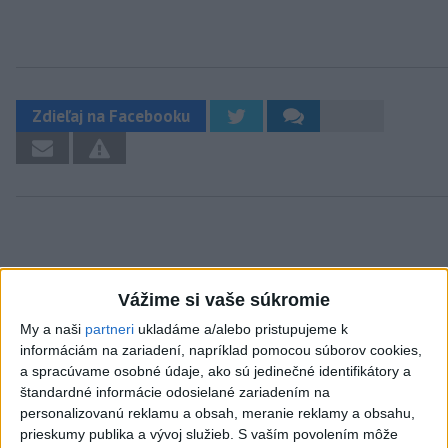
Zdieľaj na Facebooku
Neprehliadnite
Vážime si vaše súkromie
My a naši
partneri
ukladáme a/alebo pristupujeme k
ČIASTOČNÉ ZATMENIE SLNKA:
informáciám na zariadení, napríklad pomocou súborov cookies,
Pozorovať sa bude dať v stredu
a spracúvame osobné údaje, ako sú jedinečné identifikátory a
štandardné informácie odosielané zariadením na
personalizovanú reklamu a obsah, meranie reklamy a obsahu,
ĎALŠÍ TEPLOTNÝ REKORD: Tentoraz
prieskumy publika a vývoj služieb.
S vaším povolením môže