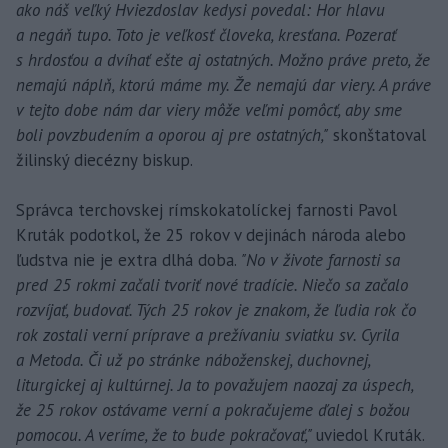
ako náš veľký Hviezdoslav kedysi povedal: Hor hlavu
a negáň tupo. Toto je veľkosť človeka, kresťana. Pozerať
s hrdosťou a dvíhať ešte aj ostatných. Možno práve preto, že
nemajú náplň, ktorú máme my. Že nemajú dar viery. A práve
v tejto dobe nám dar viery môže veľmi pomôcť, aby sme
boli povzbudením a oporou aj pre ostatných,"
skonštatoval
žilinský diecézny biskup.
Správca terchovskej rímskokatolíckej farnosti Pavol
Kruták podotkol, že 25 rokov v dejinách národa alebo
ľudstva nie je extra dlhá doba.
"No v živote farnosti sa
pred 25 rokmi začali tvoriť nové tradície. Niečo sa začalo
rozvíjať, budovať. Tých 25 rokov je znakom, že ľudia rok čo
rok zostali verní príprave a prežívaniu sviatku sv. Cyrila
a Metoda. Či už po stránke náboženskej, duchovnej,
liturgickej aj kultúrnej. Ja to považujem naozaj za úspech,
že 25 rokov ostávame verní a pokračujeme ďalej s božou
pomocou. A veríme, že to bude pokračovať,"
uviedol Kruták.