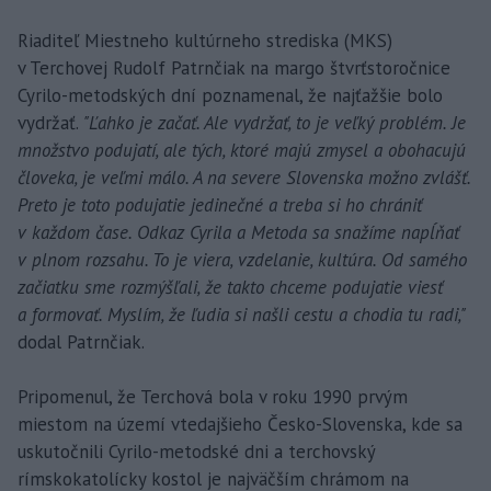
Riaditeľ Miestneho kultúrneho strediska (MKS)
v Terchovej Rudolf Patrnčiak na margo štvrťstoročnice
Cyrilo-metodských dní poznamenal, že najťažšie bolo
vydržať.
"Ľahko je začať. Ale vydržať, to je veľký problém. Je
množstvo podujatí, ale tých, ktoré majú zmysel a obohacujú
človeka, je veľmi málo. A na severe Slovenska možno zvlášť.
Preto je toto podujatie jedinečné a treba si ho chrániť
v každom čase. Odkaz Cyrila a Metoda sa snažíme napĺňať
v plnom rozsahu. To je viera, vzdelanie, kultúra. Od samého
začiatku sme rozmýšľali, že takto chceme podujatie viesť
a formovať. Myslím, že ľudia si našli cestu a chodia tu radi,"
dodal Patrnčiak.
Pripomenul, že Terchová bola v roku 1990 prvým
miestom na území vtedajšieho Česko-Slovenska, kde sa
uskutočnili Cyrilo-metodské dni a terchovský
rímskokatolícky kostol je najväčším chrámom na