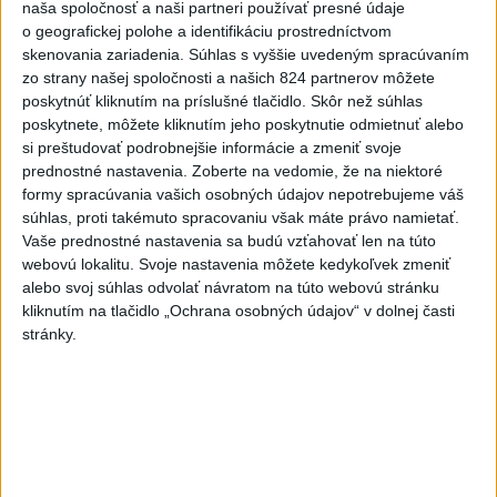
padol v Dolných Plachtinciach
naša spoločnosť a naši partneri používať presné údaje
o geografickej polohe a identifikáciu prostredníctvom
skenovania zariadenia. Súhlas s vyššie uvedeným spracúvaním
V Budapešti opäť padol teplotný
zo strany našej spoločnosti a našich 824 partnerov môžete
rekord, tretí za päť týždňov
poskytnúť kliknutím na príslušné tlačidlo. Skôr než súhlas
poskytnete, môžete kliknutím jeho poskytnutie odmietnuť alebo
VIDEO: Umelá inteligencia a robotika
si preštudovať podrobnejšie informácie a zmeniť svoje
pomáhajú už aj záchranárom
prednostné nastavenia.
Zoberte na vedomie, že na niektoré
formy spracúvania vašich osobných údajov nepotrebujeme váš
súhlas, proti takémuto spracovaniu však máte právo namietať.
Aktuálne témy:
Kvízy
Podcasty
Rok Ľ.Štúra
Vaše prednostné nastavenia sa budú vzťahovať len na túto
webovú lokalitu. Svoje nastavenia môžete kedykoľvek zmeniť
alebo svoj súhlas odvolať návratom na túto webovú stránku
Turizmus
Cestovanie
Rok dobrovoľníctva
kliknutím na tlačidlo „Ochrana osobných údajov“ v dolnej časti
stránky.
Dielo týždňa
Referendum
MS v hokeji
Komunálne voľby