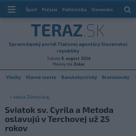
Index
Šport
Počasie
Publicistika
Slovensko
Zahranič
TERAZ
.SK
Spravodajský portál Tlačovej agentúry Slovenskej
republiky
Sobota
8. august 2026
Meniny má
Oskar
Všetky
Hlavné mesto
Banskobystrický
Bratislavský
< sekcia
Žilinský kraj
Sviatok sv. Cyrila a Metoda
oslavujú v Terchovej už 25
rokov