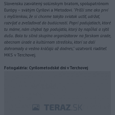
Slovensku zasvätený solúnskym bratom, spolupatrónom
Európy – svätým Cyrilovi a Metodovi.
"Prišli sme ako prví
s myšlienkou, že si chceme takýto sviatok uctiť, udržať,
rozvíjať a zveľaďovať do budúcnosti. Popri podujatiach, ktoré
tu máme, nám chýbal typ podujatia, ktorý by napĺňal a sýtil
dušu. Bola tu silná skupina organizátorov na farskom úrade,
obecnom úrade a kultúrnom stredisku, ktorí sa dali
dohromady a vedno kráčajú až dodnes,"
uzatvoril riaditeľ
MKS v Terchovej.
Fotogaléria: Cyrilometodské dni v Terchovej