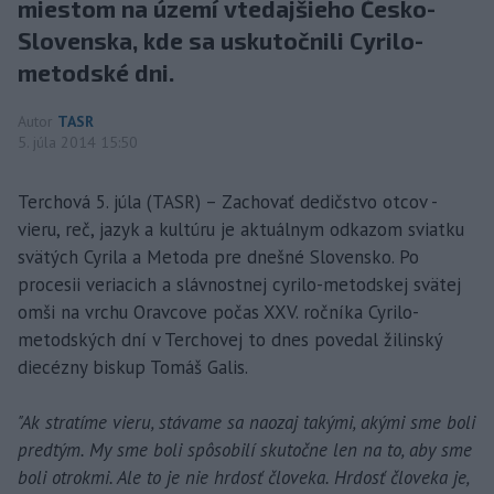
miestom na území vtedajšieho Česko-
Slovenska, kde sa uskutočnili Cyrilo-
metodské dni.
Autor
TASR
5. júla 2014 15:50
Terchová 5. júla (TASR) – Zachovať dedičstvo otcov -
vieru, reč, jazyk a kultúru je aktuálnym odkazom sviatku
svätých Cyrila a Metoda pre dnešné Slovensko. Po
procesii veriacich a slávnostnej cyrilo-metodskej svätej
omši na vrchu Oravcove počas XXV. ročníka Cyrilo-
metodských dní v Terchovej to dnes povedal žilinský
diecézny biskup Tomáš Galis.
"Ak stratíme vieru, stávame sa naozaj takými, akými sme boli
predtým. My sme boli spôsobilí skutočne len na to, aby sme
boli otrokmi. Ale to je nie hrdosť človeka. Hrdosť človeka je,