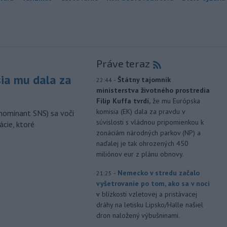
Práve teraz
sia mu dala za
-
Štátny tajomník
22:44
ministerstva životného prostredia
Filip Kuffa tvrdí,
že mu Európska
komisia (EK) dala za pravdu v
nominant SNS) sa voči
súvislosti s vládnou pripomienkou k
ácie, ktoré
zonáciám národných parkov (NP) a
naďalej je tak ohrozených 450
miliónov eur z plánu obnovy.
-
Nemecko v stredu začalo
21:25
vyšetrovanie po tom, ako sa v noci
v
blízkosti vzletovej a pristávacej
dráhy na letisku Lipsko/Halle našiel
dron naložený výbušninami.