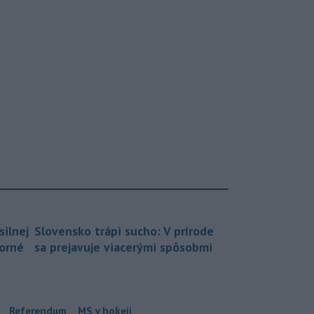
silnej
Slovensko trápi sucho: V prírode
borné
sa prejavuje viacerými spôsobmi
Referendum
MS v hokeji