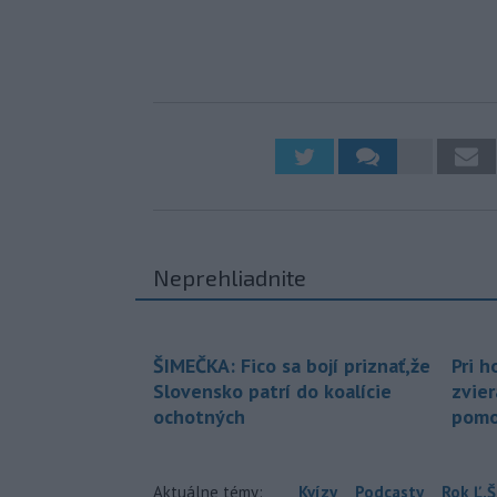
Neprehliadnite
ŠIMEČKA: Fico sa bojí priznať,že
Pri h
Slovensko patrí do koalície
zvier
ochotných
pomo
Aktuálne témy:
Kvízy
Podcasty
Rok Ľ.Š