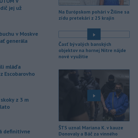
AUTOM V
ič jej už
-
Na jednokoľajovom
20:02
Na Európskom pohári v Žiline sa
železničnom priecestí v Lozorne
zídu pretekári z 25 krajín
došlo v stredu
podvečer k zrážke
nákladného vlaku s osobným
ýbuchu v Moskve
motorovým vozidlom.
zať generála
Časť bývalých banských
-
Úrady v severovýchodnej
19:29
objektov na hornej Nitre nájde
Kolumbii v stredu zachránili
nové využitie
zatúlané mláďa
hrocha. Na brehu
ili mláďa
rieky ho našli rybári so známkami
 z Escobarovho
podvýživy. Ide o jedinca z približne
200 hrochov, ktoré sa v krajine
rozmnožili po tom, ako niekoľko
zvierat do Kolumbie priniesol Pablo
skoky z 3 m
Escobar.
lato
-
Švajčiarska lyžiarka Lara
19:16
Gutová-Behramiová sa rozhodla
ukončiť svoju kariéru.
ŠTS uznal Mariana K. v kauze
 definitívne
Donovaly a Báč za vinného
-
Pri výbuchu nastraženej
18:52