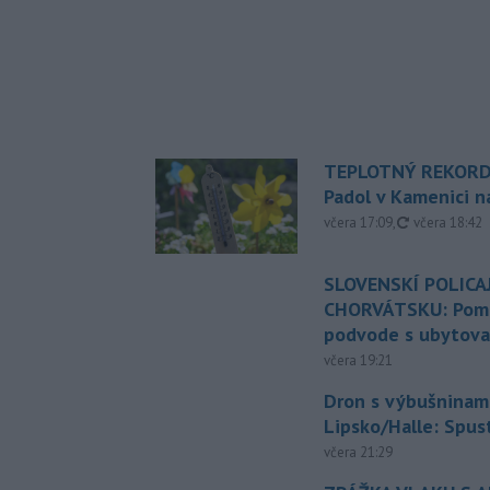
TEPLOTNÝ REKORD
Padol v Kamenici 
aktualizovan
včera 17:09
,
včera 18:42
SLOVENSKÍ POLICAJ
CHORVÁTSKU: Pomáh
podvode s ubytov
včera 19:21
Dron s výbušninami
Lipsko/Halle: Spus
včera 21:29