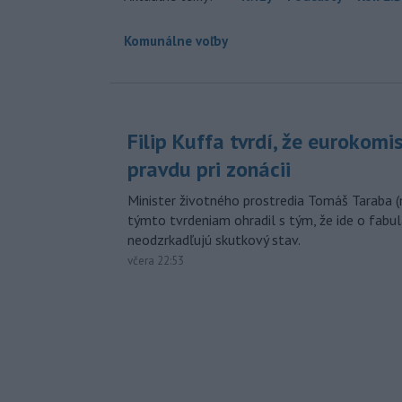
Komunálne voľby
Filip Kuffa tvrdí, že eurokomi
pravdu pri zonácii
Minister životného prostredia Tomáš Taraba (
týmto tvrdeniam ohradil s tým, že ide o fabul
neodzrkadľujú skutkový stav.
včera 22:53