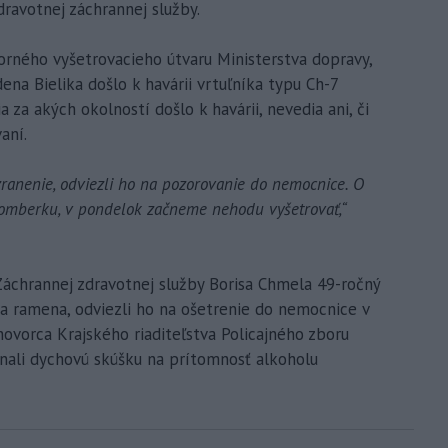
dravotnej záchrannej služby.
rného vyšetrovacieho útvaru Ministerstva dopravy,
ena Bielika došlo k havárii vrtuľníka typu Ch-7
 za akých okolností došlo k havárii, nevedia ani, či
aní.
zranenie, odviezli ho na pozorovanie do nemocnice. O
žomberku, v pondelok začneme nehodu vyšetrovať,“
áchrannej zdravotnej služby Borisa Chmela 49-ročný
 a ramena, odviezli ho na ošetrenie do nemocnice v
ovorca Krajského riaditeľstva Policajného zboru
onali dychovú skúšku na prítomnosť alkoholu