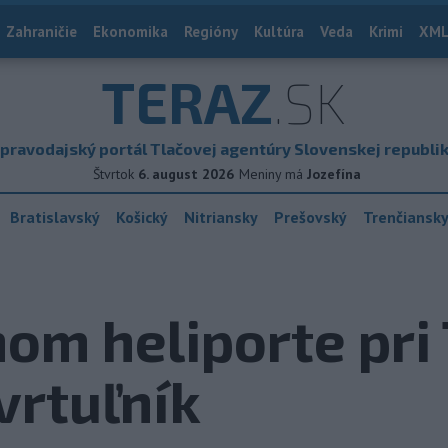
Zahraničie
Ekonomika
Regióny
Kultúra
Veda
Krimi
XML
TERAZ
.SK
pravodajský portál Tlačovej agentúry Slovenskej republi
Štvrtok
6. august 2026
Meniny má
Jozefína
Bratislavský
Košický
Nitriansky
Prešovský
Trenčiansk
m heliporte pri 
vrtuľník