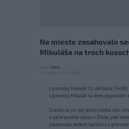
Na mieste zasahovalo se
Mikuláša na troch kusoch
Autor
TASR
11. októbra 2014 18:53
Liptovský Mikuláš 11. októbra (TASR)
Liptovský Mikuláš sa dnes popoludní 
Zranila sa pri nej jedna osoba. Ako i
a záchranného zboru v Žiline, pád men
zasahovalo sedem hasičov z Liptovské