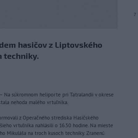
7
dem hasičov z Liptovského
 techniky.
 – Na súkromnom heliporte pri Tatralandii v okrese
stala nehoda malého vrtuľníka.
nformovali z Operačného strediska Hasičského
šieho vrtuľníka nahlásili o 16.50 hodine. Na mieste
ho Mikuláša na troch kusoch techniky. Zranenú