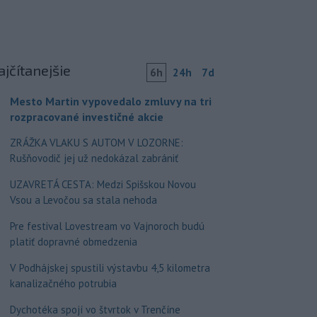
ajčítanejšie
6h
24h
7d
Mesto Martin vypovedalo zmluvy na tri
rozpracované investičné akcie
ZRÁŽKA VLAKU S AUTOM V LOZORNE:
Rušňovodič jej už nedokázal zabrániť
UZAVRETÁ CESTA: Medzi Spišskou Novou
Vsou a Levočou sa stala nehoda
Pre festival Lovestream vo Vajnoroch budú
platiť dopravné obmedzenia
V Podhájskej spustili výstavbu 4,5 kilometra
kanalizačného potrubia
Dychotéka spojí vo štvrtok v Trenčíne