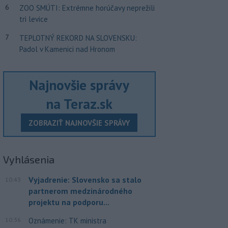
6
ZOO SMÚTI: Extrémne horúčavy neprežili
tri levice
7
TEPLOTNÝ REKORD NA SLOVENSKU:
Padol v Kamenici nad Hronom
Najnovšie správy
na Teraz.sk
ZOBRAZIŤ NAJNOVŠIE SPRÁVY
Vyhlásenia
Vyjadrenie: Slovensko sa stalo
10:43
partnerom medzinárodného
projektu na podporu...
10:36
Oznámenie: TK ministra