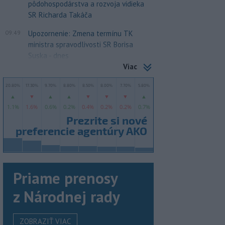
pôdohospodárstva a rozvoja vidieka
SR Richarda Takáča
09:49
Upozornenie: Zmena termínu TK
ministra spravodlivosti SR Borisa
Suska - dnes
Viac
Priame prenosy
z Národnej rady
ZOBRAZIŤ VIAC