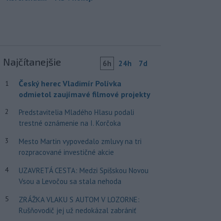
Najčítanejšie
6h
24h
7d
Český herec Vladimír Polívka
1
odmietol zaujímavé filmové projekty
2
Predstavitelia Mladého Hlasu podali
trestné oznámenie na I. Korčoka
3
Mesto Martin vypovedalo zmluvy na tri
rozpracované investičné akcie
4
UZAVRETÁ CESTA: Medzi Spišskou Novou
Vsou a Levočou sa stala nehoda
5
ZRÁŽKA VLAKU S AUTOM V LOZORNE:
Rušňovodič jej už nedokázal zabrániť