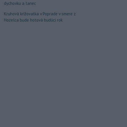
dychovku a tanec
Kruhová križovatka v Poprade v smere z
Hozelca bude hotová budúci rok