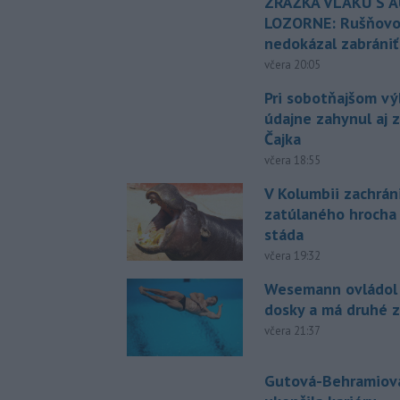
ZRÁŽKA VLAKU S 
LOZORNE: Rušňovod
nedokázal zabrániť
včera 20:05
Pri sobotňajšom v
údajne zahynul aj 
Čajka
včera 18:55
V Kolumbii zachrán
zatúlaného hrocha
stáda
včera 19:32
Wesemann ovládol 
dosky a má druhé z
včera 21:37
Gutová-Behramiová