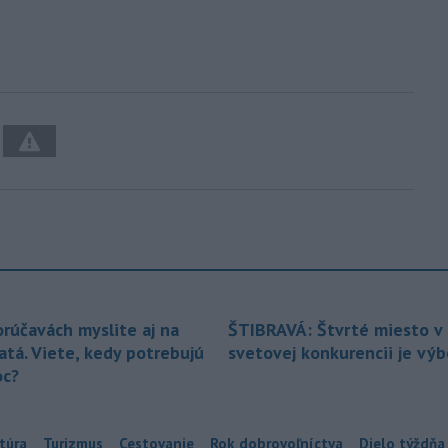
orúčavách myslite aj na
ŠTIBRAVÁ: Štvrté miesto v 
atá. Viete, kedy potrebujú
svetovej konkurencii je vý
c?
túra
Turizmus
Cestovanie
Rok dobrovoľníctva
Dielo týždňa