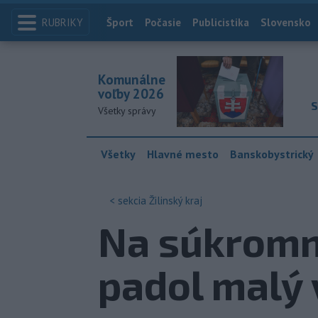
RUBRIKY
Index
Šport
Počasie
Publicistika
Slovensko
Komunálne
voľby 2026
S
Všetky správy
Všetky
Hlavné mesto
Banskobystrický
< sekcia
Žilinský kraj
Na súkromno
padol malý 