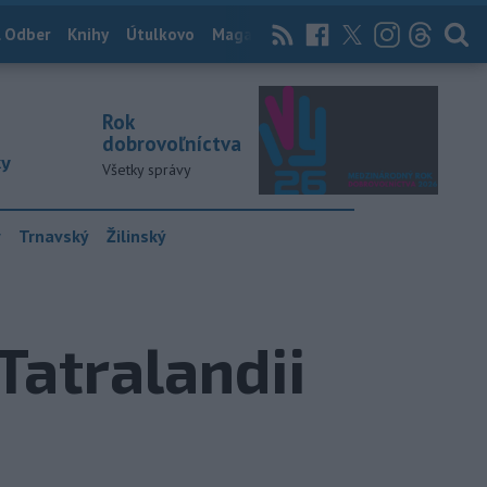
 Odber
Knihy
Útulkovo
Magazín
News Now
Archív
TASR
Rok
dobrovoľníctva
ky
Všetky správy
y
Trnavský
Žilinský
Tatralandii