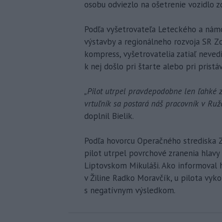
osobu odviezlo na ošetrenie vozidlo z
Podľa vyšetrovateľa Leteckého a námo
výstavby a regionálneho rozvoja SR Zd
kompress, vyšetrovatelia zatiaľ nevedia
k nej došlo pri štarte alebo pri pristáv
„Pilot utrpel pravdepodobne len ľahké 
vrtuľník sa postará náš pracovník v Ru
doplnil Bielik.
Podľa hovorcu Operačného strediska Z
pilot utrpel povrchové zranenia hlavy
Liptovskom Mikuláši. Ako informoval h
v Žiline Radko Moravčík, u pilota vyk
s negatívnym výsledkom.