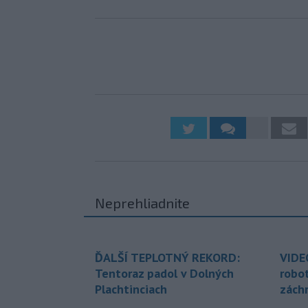
Neprehliadnite
ĎALŠÍ TEPLOTNÝ REKORD:
VIDE
Tentoraz padol v Dolných
robo
Plachtinciach
zách