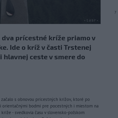
7
 dva prícestné kríže priamo v
e. Ide o kríž v časti Trstenej
ri hlavnej ceste v smere do
á začalo s obnovou prícestných krížov, ktoré po
oli orientačnými bodmi pre pocestných i miestom na
 kríže - svedkovia času v slovensko-poľskom