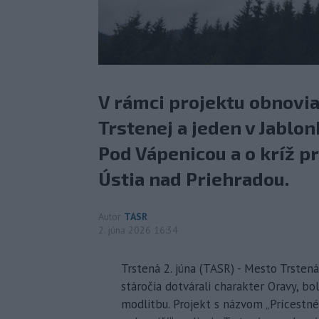
V rámci projektu obnovia
Trstenej a jeden v Jablonk
Pod Vápenicou a o kríž p
Ústia nad Priehradou.
Autor
TASR
2. júna 2026 16:34
Trstená 2. júna (TASR) - Mesto Trsten
stáročia dotvárali charakter Oravy, b
modlitbu. Projekt s názvom „Prícestné