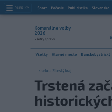
RUBRIKY
Index
Šport
Počasie
Publicistika
Slovensko
Komunálne voľby
2026
S
Všetky správy
Všetky
Hlavné mesto
Banskobystrický
< sekcia
Žilinský kraj
Trstená zač
historickýc