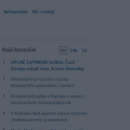
Referendum
MS v hokeji
Najčítanejšie
6h
24h
7d
ÚPLNÉ ZATMENIE SLNKA: Časť
1
Európy zahalí tma, hrozia dôsledky
2
Prešovský kraj vyzýva k využitiu
bezplatného parkoviska v Tatrách
3
Kruhová križovatka v Poprade v smere z
Hozelca bude hotová budúci rok
4
V Košiciach Nad jazerom začína výstavba
chodníka,otvorili aj pumptrack