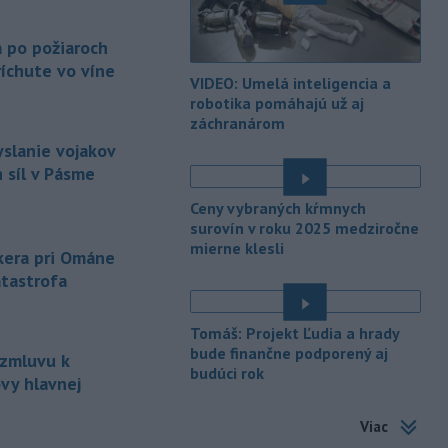
-
Vo štvrtok do polnoci treba
18:54
najmä na západe a severozápade
a po požiaroch
Slovenska počítať s búrkami.
íchute vo víne
Slovenský hydrometeorologický ústav
VIDEO: Umelá inteligencia a
(SHMÚ) vydal výstrahy prvého stupňa.
robotika pomáhajú už aj
Platia aj v okresoch Snina a Sobrance.
záchranárom
yslanie vojakov
-
Polícia v súčinnosti s ďalšími
18:19
 síl v Pásme
záchrannými zložkami zasahuje
na
termálnom kúpalisku v Diakovciach.
Ceny vybraných kŕmnych
surovín v roku 2025 medziročne
-
V dunajských prístavoch v
17:36
mierne klesli
nkera pri Ománe
Bratislave, Komárne a Štúrove v
atastrofa
prvom
polroku 2026 zaznamenali
spolu 1827 pristátí osobných
kajutových a výletných plavidiel.
Tomáš: Projekt Ľudia a hrady
bude finančne podporený aj
 zmluvu k
-
Republikánmi ovládaný výbor
17:28
budúci rok
amerického Senátu vo
štvrtok
vy hlavnej
označil lekára Anthonyho Fauciho za
osobu brániacu vyšetrovacím
Viac
právomociam Kongresu.