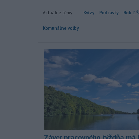
Aktuálne témy:
Kvízy
Podcasty
Rok Ľ.Š
Komunálne voľby
Záver pracovného týždňa má b