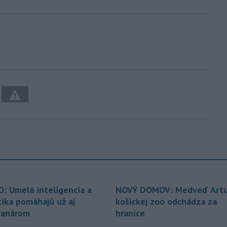
O: Umelá inteligencia a
NOVÝ DOMOV: Medveď Artu
tika pomáhajú už aj
košickej zoo odchádza za
ranárom
hranice