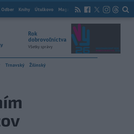
 Odber
Knihy
Útulkovo
Magazín
News Now
Archív
TASR
Rok
dobrovoľníctva
ky
Všetky správy
y
Trnavský
Žilinský
ním
žov