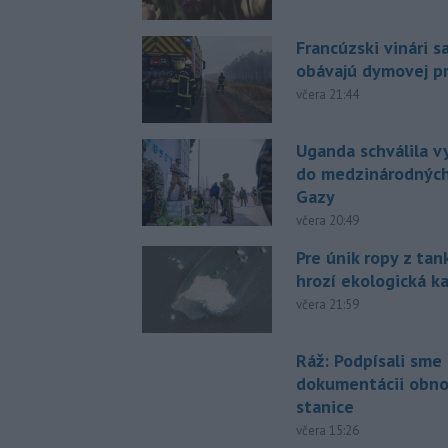
Francúzski vinári s
obávajú dymovej pr
včera 21:44
Uganda schválila v
do medzinárodných
Gazy
včera 20:49
Pre únik ropy z ta
hrozí ekologická k
včera 21:59
Ráž: Podpísali sme
dokumentácii obno
stanice
včera 15:26