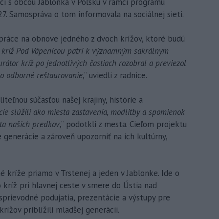
ráci s obcou Jablonka v Poľsku v rámci programu
27. Samospráva o tom informovala na sociálnej sieti.
 práce na obnove jedného z dvoch krížov, ktoré budú
ý kríž Pod Vápenicou patrí k významným sakrálnym
tor kríž po jednotlivých častiach rozobral a previezol
ho odborné reštaurovanie
,“ uviedli z radnice.
iteľnou súčasťou našej krajiny, histórie a
ie slúžili ako miesta zastavenia, modlitby a spomienok
ota našich predkov
,“ podotkli z mesta. Cieľom projektu
 generácie a zároveň upozorniť na ich kultúrny,
é kríže priamo v Trstenej a jeden v Jablonke. Ide o
o kríž pri hlavnej ceste v smere do Ústia nad
 sprievodné podujatia, prezentácie a výstupy pre
rížov priblížili mladšej generácii.