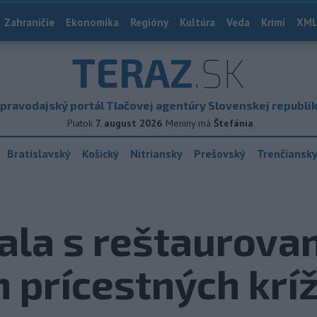
Zahraničie
Ekonomika
Regióny
Kultúra
Veda
Krimi
XML
TERAZ
.SK
pravodajský portál Tlačovej agentúry Slovenskej republi
Piatok
7. august 2026
Meniny má
Štefánia
Bratislavský
Košický
Nitriansky
Prešovský
Trenčiansk
ala s reštaurova
h prícestných krí