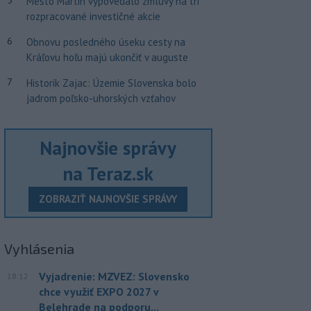
5
Mesto Martin vypovedalo zmluvy na tri
rozpracované investičné akcie
6
Obnovu posledného úseku cesty na
Kráľovu hoľu majú ukončiť v auguste
7
Historik Zajac: Územie Slovenska bolo
jadrom poľsko-uhorských vzťahov
Najnovšie správy
na Teraz.sk
ZOBRAZIŤ NAJNOVŠIE SPRÁVY
Vyhlásenia
Vyjadrenie: MZVEZ: Slovensko
18:12
chce využiť EXPO 2027 v
Belehrade na podporu...