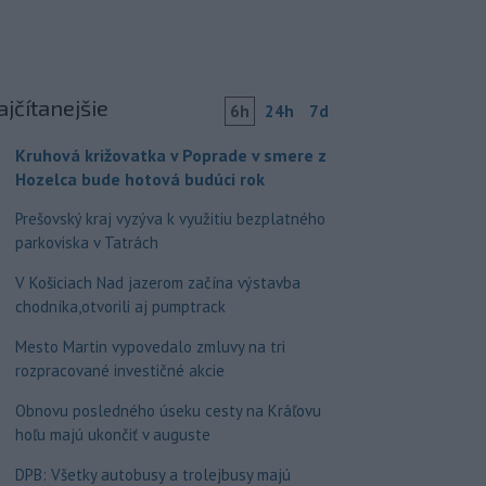
ajčítanejšie
6h
24h
7d
Kruhová križovatka v Poprade v smere z
Hozelca bude hotová budúci rok
Prešovský kraj vyzýva k využitiu bezplatného
parkoviska v Tatrách
V Košiciach Nad jazerom začína výstavba
chodníka,otvorili aj pumptrack
Mesto Martin vypovedalo zmluvy na tri
rozpracované investičné akcie
Obnovu posledného úseku cesty na Kráľovu
hoľu majú ukončiť v auguste
DPB: Všetky autobusy a trolejbusy majú