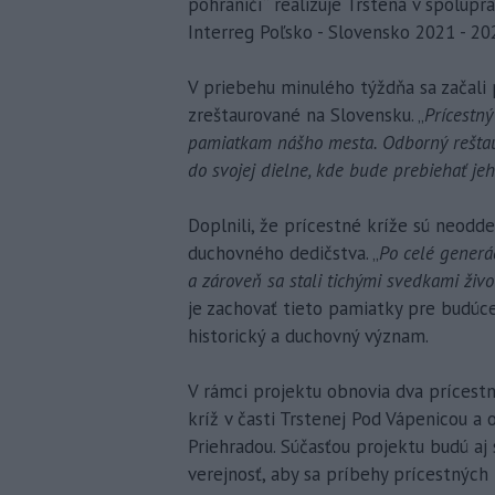
pohraničí“ realizuje Trstená v spolup
Interreg Poľsko - Slovensko 2021 - 20
V priebehu minulého týždňa sa začali
zreštaurované na Slovensku. „
Prícestn
pamiatkam nášho mesta. Odborný reštaurá
do svojej dielne, kde bude prebiehať je
Doplnili, že prícestné kríže sú neoddel
duchovného dedičstva. „
Po celé generác
a zároveň sa stali tichými svedkami živ
je zachovať tieto pamiatky pre budúce
historický a duchovný význam.
V rámci projektu obnovia dva prícestn
kríž v časti Trstenej Pod Vápenicou a 
Priehradou. Súčasťou projektu budú aj
verejnosť, aby sa príbehy prícestných k