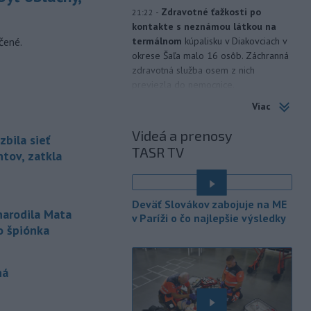
-
Zdravotné ťažkosti po
21:22
kontakte s neznámou látkou na
čené.
termálnom
kúpalisku v Diakovciach v
okrese Šaľa malo 16 osôb. Záchranná
zdravotná služba osem z nich
previezla do nemocnice.
Viac
-
Ugandský parlament vo
20:49
štvrtok schválil vyslanie
Videá a prenosy
zbila sieť
ugandských vojakov
do
TASR TV
palestínskeho Pásma Gazy, kde by
tov, zatkla
mali pôsobiť v rámci medzinárodných
stabilizačných síl, ktoré navrhol
americký prezident Donald Trump.
Deväť Slovákov zabojuje na ME
narodila Mata
v Paríži o čo najlepšie výsledky
-
Anglická futbalová asociácia
20:07
o špiónka
(FA) stiahla svoju podporu
prezidentovi
Medzinárodnej
futbalovej federácie (FIFA) Giannimu
ná
Infantinovi, ktorý je pod paľbou kritiky
po jeho neúspešnom pláne.