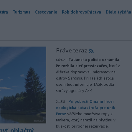
túra
Turizmus
Cestovanie
Rok dobrovoľníctva
Dielo týždňa
Práve teraz
-
Talianska polícia oznámila,
06:02
že rozbila sieť prevádzačov,
ktorí z
Alžírska dopravovali migrantov na
ostrov Sardínia. Pri raziách zatkla
osem ľudí, informuje TASR podľa
správy agentúry AFP.
-
Pri pobreží Ománu hrozí
21:58
ekologická katastrofa pre únik
čoraz
väčšieho množstva ropy z
tankera, ktorý narazil na plytčinu v
blízkosti prírodnej rezervácie.
yť oblačný,