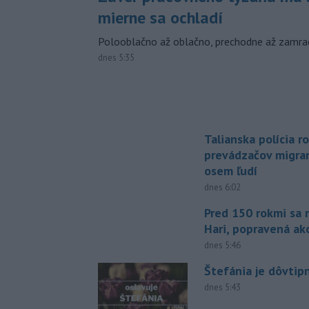
mierne sa ochladí
Polooblačno až oblačno, prechodne až zamra
dnes 5:35
Talianska polícia ro
prevádzačov migran
osem ľudí
dnes 6:02
Pred 150 rokmi sa 
Hari, popravená ak
dnes 5:46
Štefánia je dôvtip
dnes 5:43