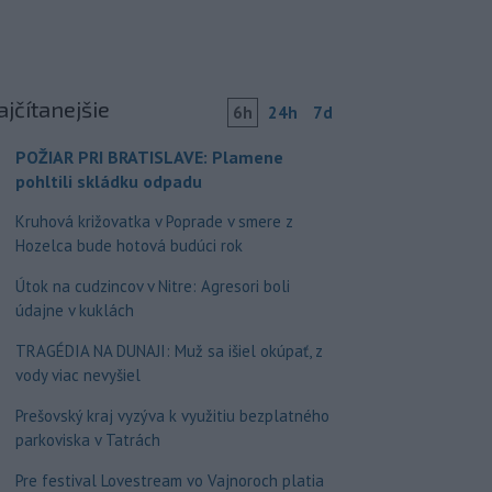
ajčítanejšie
6h
24h
7d
POŽIAR PRI BRATISLAVE: Plamene
pohltili skládku odpadu
Kruhová križovatka v Poprade v smere z
Hozelca bude hotová budúci rok
Útok na cudzincov v Nitre: Agresori boli
údajne v kuklách
TRAGÉDIA NA DUNAJI: Muž sa išiel okúpať, z
vody viac nevyšiel
Prešovský kraj vyzýva k využitiu bezplatného
parkoviska v Tatrách
Pre festival Lovestream vo Vajnoroch platia