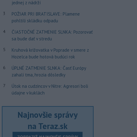
jednej z nádrží
3
POŽIAR PRI BRATISLAVE: Plamene
pohltili skládku odpadu
4
ČIASTOČNÉ ZATMENIE SLNKA: Pozorovať
sa bude dať v stredu
5
Kruhová križovatka v Poprade v smere z
Hozelca bude hotová budúci rok
6
ÚPLNÉ ZATMENIE SLNKA: Časť Európy
zahalí tma, hrozia dôsledky
7
Útok na cudzincov v Nitre: Agresori boli
údajne v kuklách
Najnovšie správy
na Teraz.sk