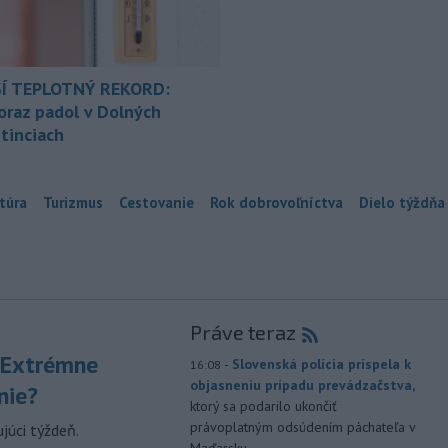
Í TEPLOTNÝ REKORD:
oraz padol v Dolných
tinciach
túra
Turizmus
Cestovanie
Rok dobrovoľníctva
Dielo týždňa
Práve teraz
 Extrémne
-
Slovenská polícia prispela k
16:08
objasneniu prípadu prevádzačstva,
nie?
ktorý sa podarilo ukončiť
právoplatným odsúdením páchateľa v
júci týždeň.