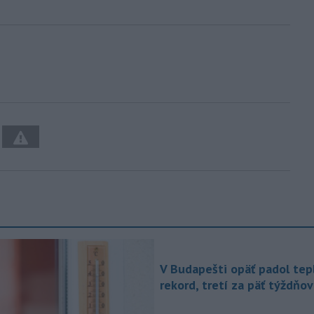
V Budapešti opäť padol tep
rekord, tretí za päť týždňov