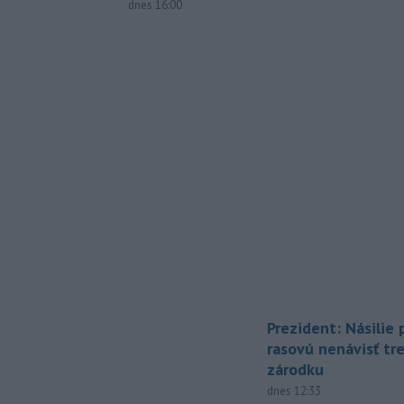
dnes 16:00
Prezident: Násilie
rasovú nenávisť tr
zárodku
dnes 12:33