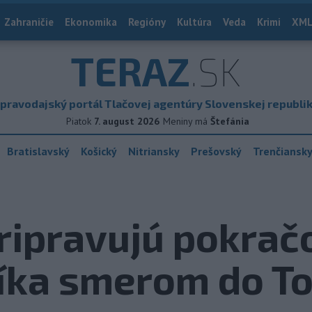
Zahraničie
Ekonomika
Regióny
Kultúra
Veda
Krimi
XML
TERAZ
.SK
pravodajský portál Tlačovej agentúry Slovenskej republi
Piatok
7. august 2026
Meniny má
Štefánia
Bratislavský
Košický
Nitriansky
Prešovský
Trenčiansk
ripravujú pokrač
íka smerom do T