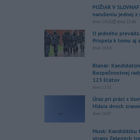
POŽIAR V SLOVNAFT
narušeniu jednej z 
aktualizovan
dnes 14:20
,
dnes 15:46
O jedného prevádz
Prispela k tomu aj 
dnes 16:14
Blanár: Kandidatúr
Bezpečnostnej rad
123 štátov
dnes 12:52
Úraz pri práci s lis
Hlásia dvoch zran
dnes 16:07
Musk: Kandidátku 
strany Zelených tr