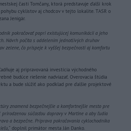
estskej časti Tomčany, ktorá predstavuje ďalší krok
ohybu cyklistov aj chodcov v tejto lokalite. TASR o
ana Jenigár.
dník pokračovať popri existujúcej komunikácii a jeho
ch. Návrh počíta s oddelením jednotlivých druhov
v zelene, čo prispeje k vyššej bezpečnosti aj komfortu
hľadňuje aj pripravovaná investícia východného
ebné budúce riešenie nadviazať. Overovacia štúdia
ektu a bude slúžiť ako podklad pre ďalšie projektové
uktúry znamená bezpečnejšie a komfortnejšie mesto pre
l prirodzenou súčasťou dopravy v Martine a aby ľudia
dravo a bezpečne. Príprava pokračovania cyklochodníka
eľu,“
doplnil primátor mesta Ján Danko.