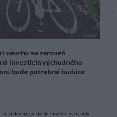
7
ri návrhu sa zároveň
aná investícia východného
torú bude potrebné budúce
o architekta mesta Martin spracoval overovaciu