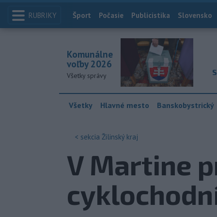
RUBRIKY
Index
Šport
Počasie
Publicistika
Slovensko
Komunálne
voľby 2026
S
Všetky správy
Všetky
Hlavné mesto
Banskobystrický
< sekcia
Žilinský kraj
V Martine p
cyklochodn