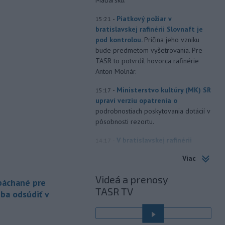
Maďarsku.
-
Piatkový požiar v
15:21
bratislavskej rafinérii Slovnaft je
pod kontrolou.
Príčina jeho vzniku
bude predmetom vyšetrovania. Pre
TASR to potvrdil hovorca rafinérie
Anton Molnár.
-
Ministerstvo kultúry (MK) SR
15:17
upraví verziu opatrenia o
podrobnostiach poskytovania dotácií v
pôsobnosti rezortu.
-
V bratislavskej rafinérii
14:17
Slovnaft horí uskladnený ropný
Viac
produkt.
TASR o tom informovala
rafinéria s tým, že obyvateľom nehrozí
Videá a prenosy
 páchané pre
nebezpečenstvo.
TASR TV
eba odsúdiť v
-
Jedným zo zdravotných rizík
13:50
na festivale môže byť vyššia
úroveň
hluku. Je preto dobré držať sa