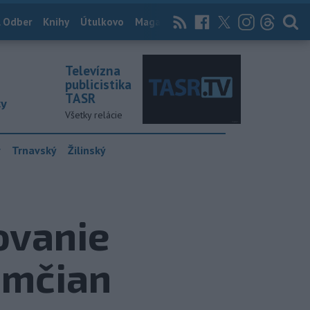
 Odber
Knihy
Útulkovo
Magazín
News Now
Archív
TASR
Televízna
publicistika
TASR
ky
Všetky relácie
y
Trnavský
Žilinský
ovanie
omčian