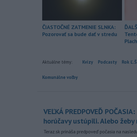
ČIASTOČNÉ ZATMENIE SLNKA:
ĎALŠ
Pozorovať sa bude dať v stredu
Tent
Plach
Aktuálne témy:
Kvízy
Podcasty
Rok Ľ.Š
Komunálne voľby
VEĽKÁ PREDPOVEĎ POČASIA:
horúčavy ustúpili. Alebo žeby 
Teraz.sk prináša predpoveď počasia na nasledu