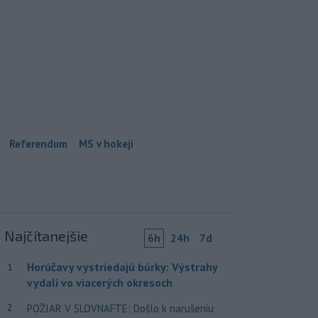
Referendum
MS v hokeji
Najčítanejšie
6h
24h
7d
Horúčavy vystriedajú búrky: Výstrahy
1
vydali vo viacerých okresoch
2
POŽIAR V SLOVNAFTE: Došlo k narušeniu