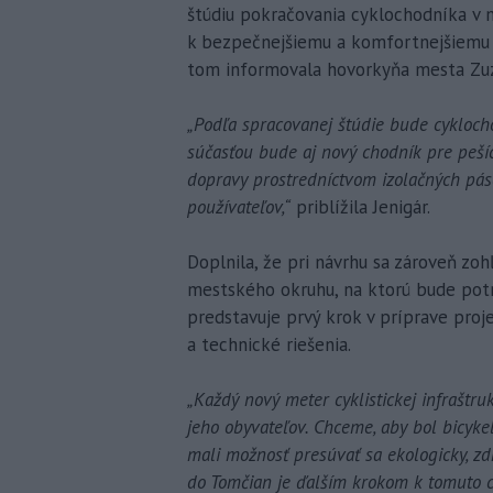
štúdiu pokračovania cyklochodníka v m
k bezpečnejšiemu a komfortnejšiemu p
tom informovala hovorkyňa mesta Zuz
„Podľa spracovanej štúdie bude cyklocho
súčasťou bude aj nový chodník pre peší
dopravy prostredníctvom izolačných páso
používateľov,“
priblížila Jenigár.
Doplnila, že pri návrhu sa zároveň zo
mestského okruhu, na ktorú bude potr
predstavuje prvý krok v príprave proj
a technické riešenia.
„Každý nový meter cyklistickej infraštr
jeho obyvateľov. Chceme, aby bol bicyke
mali možnosť presúvať sa ekologicky, z
do Tomčian je ďalším krokom k tomuto ci