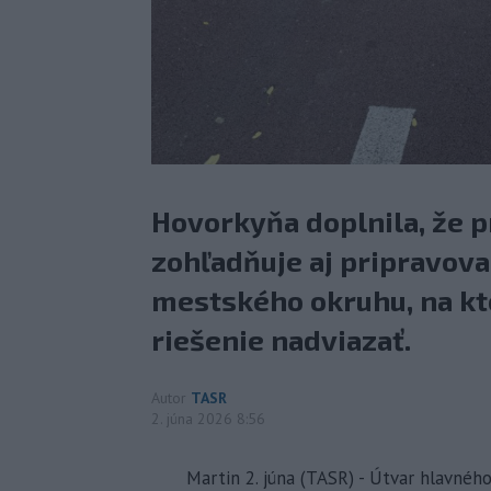
Hovorkyňa doplnila, že p
zohľadňuje aj pripravov
mestského okruhu, na k
riešenie nadviazať.
Autor
TASR
2. júna 2026 8:56
Martin 2. júna (TASR) - Útvar hlavnéh