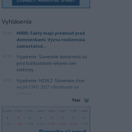
ZOBRAZIŤ NAJNOVŠIE SPRÁVY
Vyhlásenia
MIRRI: Fakty majú prednosť pred
15:09
domnienkami. Výzvu realizovala
samostatná...
07:55
Vyjadrenie: Slovenské domácnosti sú
pred krátkodobými výkyvmi cien
elektriny...
18:12
Vyjadrenie: MZVEZ: Slovensko chce
využiť EXPO 2027 v Belehrade na
podporu...
Viac