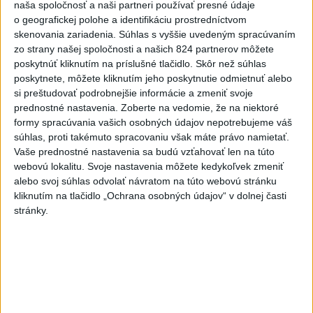
naša spoločnosť a naši partneri používať presné údaje
o geografickej polohe a identifikáciu prostredníctvom
5
ÚPLNÉ ZATMENIE SLNKA: Časť Európy zahalí tma,
skenovania zariadenia. Súhlas s vyššie uvedeným spracúvaním
hrozia dôsledky
zo strany našej spoločnosti a našich 824 partnerov môžete
poskytnúť kliknutím na príslušné tlačidlo. Skôr než súhlas
6
Kruhová križovatka v Poprade v smere z Hozelca bude
poskytnete, môžete kliknutím jeho poskytnutie odmietnuť alebo
hotová budúci rok
si preštudovať podrobnejšie informácie a zmeniť svoje
prednostné nastavenia.
Zoberte na vedomie, že na niektoré
7
TRAGÉDIA NA DUNAJI: Muž sa išiel okúpať, z vody viac
formy spracúvania vašich osobných údajov nepotrebujeme váš
nevyšiel
súhlas, proti takémuto spracovaniu však máte právo namietať.
Vaše prednostné nastavenia sa budú vzťahovať len na túto
webovú lokalitu. Svoje nastavenia môžete kedykoľvek zmeniť
Najnovšie správy na Teraz.sk
alebo svoj súhlas odvolať návratom na túto webovú stránku
Vyhlásenia
kliknutím na tlačidlo „Ochrana osobných údajov“ v dolnej časti
stránky.
Priame prenosy z Národnej rady SR
Politika na sociálnych sieťach