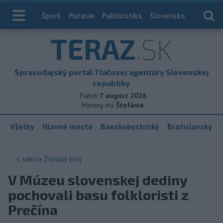
Index
Šport
Počasie
Publicistika
Slovensko
Zahranič
TERAZ
.SK
Spravodajský portál Tlačovej agentúry Slovenskej
republiky
Piatok
7. august 2026
Meniny má
Štefánia
Všetky
Hlavné mesto
Banskobystrický
Bratislavský
< sekcia
Žilinský kraj
V Múzeu slovenskej dediny
pochovali basu folkloristi z
Prečína