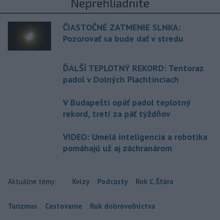
Neprehliadnite
ČIASTOČNÉ ZATMENIE SLNKA:
Pozorovať sa bude dať v stredu
ĎALŠÍ TEPLOTNÝ REKORD: Tentoraz
padol v Dolných Plachtinciach
V Budapešti opäť padol teplotný
rekord, tretí za päť týždňov
VIDEO: Umelá inteligencia a robotika
pomáhajú už aj záchranárom
Aktuálne témy:
Kvízy
Podcasty
Rok Ľ.Štúra
Turizmus
Cestovanie
Rok dobrovoľníctva