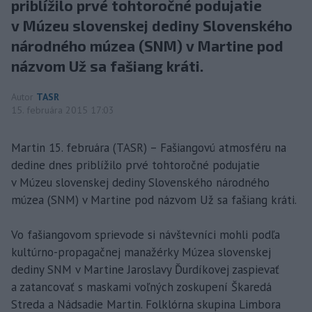
priblížilo prvé tohtoročné podujatie
v Múzeu slovenskej dediny Slovenského
národného múzea (SNM) v Martine pod
názvom Už sa fašiang kráti.
Autor
TASR
15. februára 2015 17:03
Martin 15. februára (TASR) – Fašiangovú atmosféru na
dedine dnes priblížilo prvé tohtoročné podujatie
v Múzeu slovenskej dediny Slovenského národného
múzea (SNM) v Martine pod názvom Už sa fašiang kráti.
Vo fašiangovom sprievode si návštevníci mohli podľa
kultúrno-propagačnej manažérky Múzea slovenskej
dediny SNM v Martine Jaroslavy Ďurdíkovej zaspievať
a zatancovať s maskami voľných zoskupení Škaredá
Streda a Nádsadie Martin. Folklórna skupina Limbora