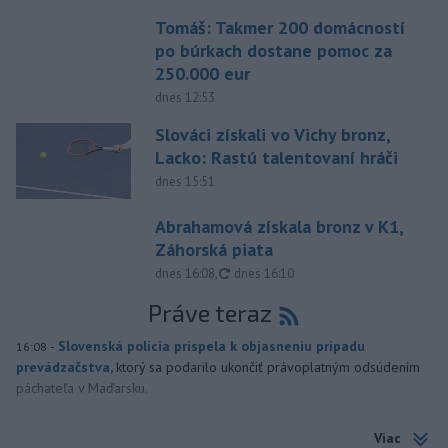
Tomáš: Takmer 200 domácností
po búrkach dostane pomoc za
250.000 eur
dnes 12:53
Slováci získali vo Vichy bronz,
Lacko: Rastú talentovaní hráči
dnes 15:51
Abrahamová získala bronz v K1,
Záhorská piata
aktualizované
dnes 16:08
,
dnes 16:10
Práve teraz
-
Slovenská polícia prispela k objasneniu prípadu
16:08
prevádzačstva,
ktorý sa podarilo ukončiť právoplatným odsúdením
páchateľa v Maďarsku.
Viac