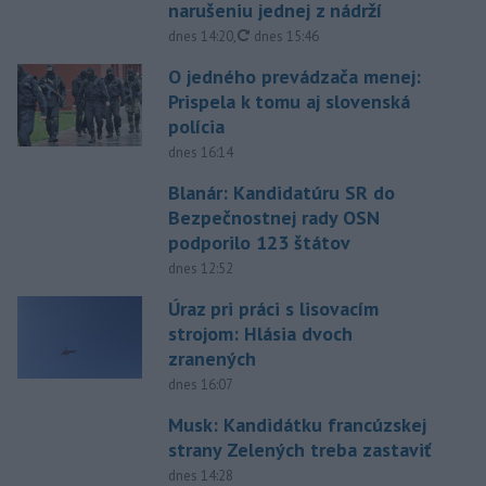
narušeniu jednej z nádrží
aktualizované
dnes 14:20
,
dnes 15:46
O jedného prevádzača menej:
Prispela k tomu aj slovenská
polícia
dnes 16:14
Blanár: Kandidatúru SR do
Bezpečnostnej rady OSN
podporilo 123 štátov
dnes 12:52
Úraz pri práci s lisovacím
strojom: Hlásia dvoch
zranených
dnes 16:07
Musk: Kandidátku francúzskej
strany Zelených treba zastaviť
dnes 14:28