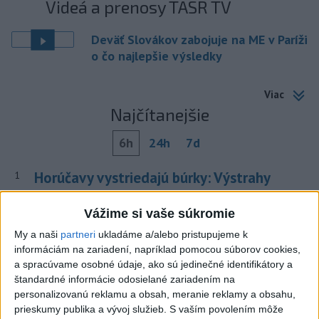
Videá a prenosy TASR TV
Deväť Slovákov zabojuje na ME v Paríži
o čo najlepšie výsledky
Viac
Najčítanejšie
6h
24h
7d
Horúčavy vystriedajú búrky: Výstrahy
1
vydali vo viacerých okresoch
Vážime si vaše súkromie
2
POŽIAR V SLOVNAFTE: Došlo k narušeniu jednej z nádrží
My a naši
partneri
ukladáme a/alebo pristupujeme k
informáciám na zariadení, napríklad pomocou súborov cookies,
3
POŽIAR PRI BRATISLAVE: Plamene pohltili skládku
a spracúvame osobné údaje, ako sú jedinečné identifikátory a
odpadu
štandardné informácie odosielané zariadením na
personalizovanú reklamu a obsah, meranie reklamy a obsahu,
4
ČIASTOČNÉ ZATMENIE SLNKA: Pozorovať sa bude dať v
prieskumy publika a vývoj služieb.
S vaším povolením môže
stredu