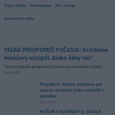
Dielo týždňa
Referendum
MS v hokeji
Komunálne voľby
VEĽKÁ PREDPOVEĎ POČASIA: Extrémne
horúčavy ustúpili. Alebo žeby nie?
Teraz.sk prináša predpoveď počasia na nasledujúci týždeň.
dnes 16:00
Prezident: Násilie páchané pre
rasovú nenávisť treba odsúdiť v
zárodku
dnes 12:33
POŽIAR V SLOVNAFTE: Došlo k