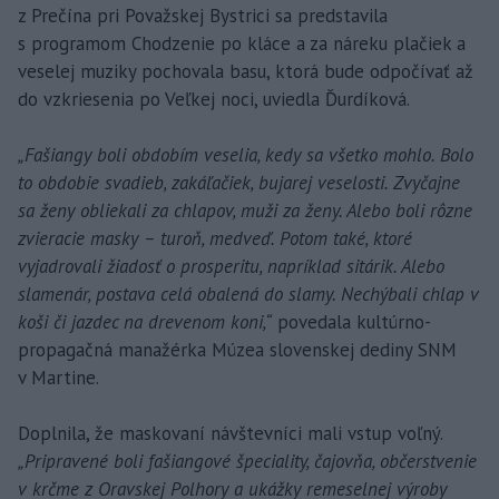
z Prečína pri Považskej Bystrici sa predstavila
s programom Chodzenie po kláce a za náreku plačiek a
veselej muziky pochovala basu, ktorá bude odpočívať až
do vzkriesenia po Veľkej noci, uviedla Ďurdíková.
„Fašiangy boli obdobím veselia, kedy sa všetko mohlo. Bolo
to obdobie svadieb, zakáľačiek, bujarej veselosti. Zvyčajne
sa ženy obliekali za chlapov, muži za ženy. Alebo boli rôzne
zvieracie masky – turoň, medveď. Potom také, ktoré
vyjadrovali žiadosť o prosperitu, napríklad sitárik. Alebo
slamenár, postava celá obalená do slamy. Nechýbali chlap v
koši či jazdec na drevenom koni,“
povedala kultúrno-
propagačná manažérka Múzea slovenskej dediny SNM
v Martine.
Doplnila, že maskovaní návštevníci mali vstup voľný.
„Pripravené boli fašiangové špeciality, čajovňa, občerstvenie
v krčme z Oravskej Polhory a ukážky remeselnej výroby