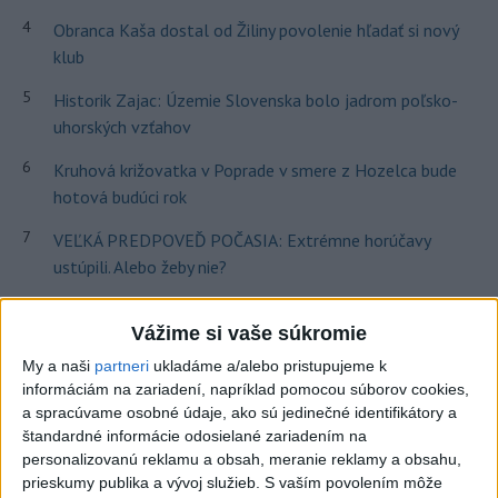
4
Obranca Kaša dostal od Žiliny povolenie hľadať si nový
klub
5
Historik Zajac: Územie Slovenska bolo jadrom poľsko-
uhorských vzťahov
6
Kruhová križovatka v Poprade v smere z Hozelca bude
hotová budúci rok
7
VEĽKÁ PREDPOVEĎ POČASIA: Extrémne horúčavy
ustúpili. Alebo žeby nie?
Najnovšie správy na Teraz.sk
Vážime si vaše súkromie
My a naši
partneri
ukladáme a/alebo pristupujeme k
Vyhlásenia
informáciám na zariadení, napríklad pomocou súborov cookies,
Priame prenosy z Národnej rady SR
a spracúvame osobné údaje, ako sú jedinečné identifikátory a
štandardné informácie odosielané zariadením na
personalizovanú reklamu a obsah, meranie reklamy a obsahu,
prieskumy publika a vývoj služieb.
S vaším povolením môže