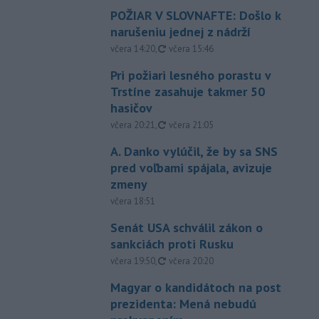
POŽIAR V SLOVNAFTE: Došlo k
narušeniu jednej z nádrží
aktualizované
včera 14:20
,
včera 15:46
Pri požiari lesného porastu v
Trstíne zasahuje takmer 50
hasičov
aktualizované
včera 20:21
,
včera 21:05
A. Danko vylúčil, že by sa SNS
pred voľbami spájala, avizuje
zmeny
včera 18:51
Senát USA schválil zákon o
sankciách proti Rusku
aktualizované
včera 19:50
,
včera 20:20
Magyar o kandidátoch na post
prezidenta: Mená nebudú