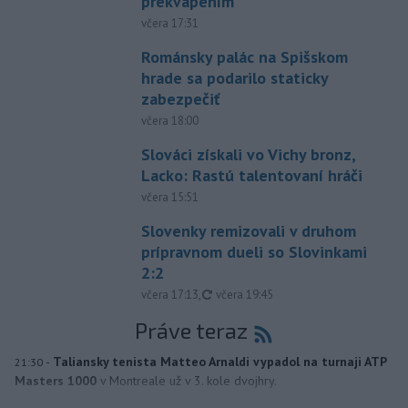
prekvapením
včera 17:31
Románsky palác na Spišskom
hrade sa podarilo staticky
zabezpečiť
včera 18:00
Slováci získali vo Vichy bronz,
Lacko: Rastú talentovaní hráči
včera 15:51
Slovenky remizovali v druhom
prípravnom dueli so Slovinkami
2:2
aktualizované
včera 17:13
,
včera 19:45
Práve teraz
-
Taliansky tenista Matteo Arnaldi vypadol na turnaji ATP
21:30
Masters 1000
v Montreale už v 3. kole dvojhry.