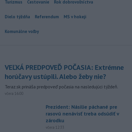
Turizmus
Cestovanie
Rok dobrovoľníctva
Dielo týždňa
Referendum
MS v hokeji
Komunálne voľby
VEĽKÁ PREDPOVEĎ POČASIA: Extrémne
horúčavy ustúpili. Alebo žeby nie?
Teraz.sk prináša predpoveď počasia na nasledujúci týždeň.
včera 16:00
Prezident: Násilie páchané pre
rasovú nenávisť treba odsúdiť v
zárodku
včera 12:33