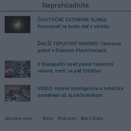
Neprehliadnite
ČIASTOČNÉ ZATMENIE SLNKA:
Pozorovať sa bude dať v stredu
ĎALŠÍ TEPLOTNÝ REKORD: Tentoraz
padol v Dolných Plachtinciach
V Budapešti opäť padol teplotný
rekord, tretí za päť týždňov
VIDEO: Umelá inteligencia a robotika
pomáhajú už aj záchranárom
Aktuálne témy:
Kvízy
Podcasty
Rok Ľ.Štúra