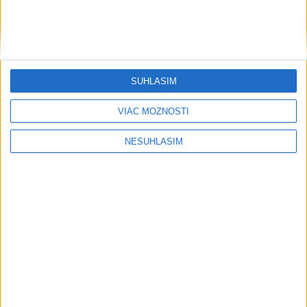
....
SÚHLASÍM
VIAC MOŽNOSTÍ
NESÚHLASÍM