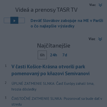
Viac
Videá a prenosy TASR TV
Deväť Slovákov zabojuje na ME v Paríži
o čo najlepšie výsledky
Viac
Najčítanejšie
6h
24h
7d
V časti Košice-Krásna otvorili park
1
pomenovaný po kňazovi Semivanovi
2
ÚPLNÉ ZATMENIE SLNKA: Časť Európy zahalí tma,
hrozia dôsledky
3
ČIASTOČNÉ ZATMENIE SLNKA: Pozorovať sa bude dať v
stredu