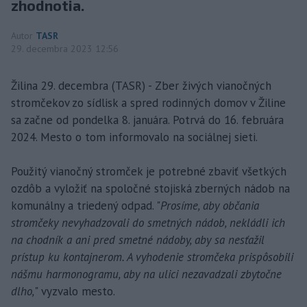
zhodnotia.
Autor
TASR
29. decembra 2023 12:56
Žilina 29. decembra (TASR) - Zber živých vianočných
stromčekov zo sídlisk a spred rodinných domov v Žiline
sa začne od pondelka 8. januára. Potrvá do 16. februára
2024. Mesto o tom informovalo na sociálnej sieti.
Použitý vianočný stromček je potrebné zbaviť všetkých
ozdôb a vyložiť na spoločné stojiská zberných nádob na
komunálny a triedený odpad. "
Prosíme, aby občania
stromčeky nevyhadzovali do smetných nádob, nekládli ich
na chodník a ani pred smetné nádoby, aby sa nesťažil
prístup ku kontajnerom. A vyhodenie stromčeka prispôsobili
nášmu harmonogramu, aby na ulici nezavadzali zbytočne
dlho,
" vyzvalo mesto.