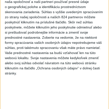
naša spoločnosť a naši partneri používať presné údaje
Politika na sociálnych sieťach
o geografickej polohe a identifikáciu prostredníctvom
skenovania zariadenia. Súhlas s vyššie uvedeným spracúvaním
zo strany našej spoločnosti a našich 824 partnerov môžete
Zobraziť viac
Info
poskytnúť kliknutím na príslušné tlačidlo. Skôr než súhlas
poskytnete, môžete kliknutím jeho poskytnutie odmietnuť alebo
si preštudovať podrobnejšie informácie a zmeniť svoje
Najnovšie videá
Najsledovanejšie videá
prednostné nastavenia.
Zoberte na vedomie, že na niektoré
formy spracúvania vašich osobných údajov nepotrebujeme váš
Kontrolný deň na Spišskom hrade
súhlas, proti takémuto spracovaniu však máte právo namietať.
potvrdil výrazný pokrok...
Vaše prednostné nastavenia sa budú vzťahovať len na túto
včera 18:09
|
Ministerstvo kultúry SR
|
26
webovú lokalitu. Svoje nastavenia môžete kedykoľvek zmeniť
zobrazení
alebo svoj súhlas odvolať návratom na túto webovú stránku
kliknutím na tlačidlo „Ochrana osobných údajov“ v dolnej časti
⁉️FICO, KDE STE⁉️ČO TIE VAŠE DRÍSTY
stránky.
O BENZÍNE⁉️VŠETKÝCH...
včera 17:02
|
Jakab Július
|
7865
zobrazení
Taraba: Rozvíjame všetky kúty
Slovenska
včera 16:57
|
Taraba Tomáš
|
5058
zobrazení
Najnovšie statusy štátnych inštitúcií