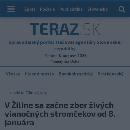
Index
Šport
Počasie
Publicistika
Slovensko
Zahranič
TERAZ
.SK
Spravodajský portál Tlačovej agentúry Slovenskej
republiky
Sobota
8. august 2026
Meniny má
Oskar
Všetky
Hlavné mesto
Banskobystrický
Bratislavský
< sekcia
Žilinský kraj
V Žiline sa začne zber živých
vianočných stromčekov od 8.
januára